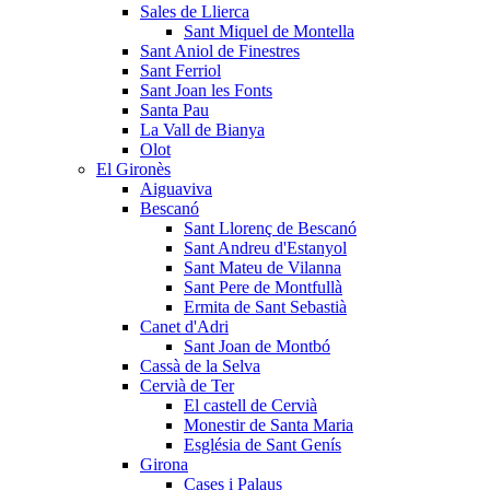
Sales de Llierca
Sant Miquel de Montella
Sant Aniol de Finestres
Sant Ferriol
Sant Joan les Fonts
Santa Pau
La Vall de Bianya
Olot
El Gironès
Aiguaviva
Bescanó
Sant Llorenç de Bescanó
Sant Andreu d'Estanyol
Sant Mateu de Vilanna
Sant Pere de Montfullà
Ermita de Sant Sebastià
Canet d'Adri
Sant Joan de Montbó
Cassà de la Selva
Cervià de Ter
El castell de Cervià
Monestir de Santa Maria
Església de Sant Genís
Girona
Cases i Palaus