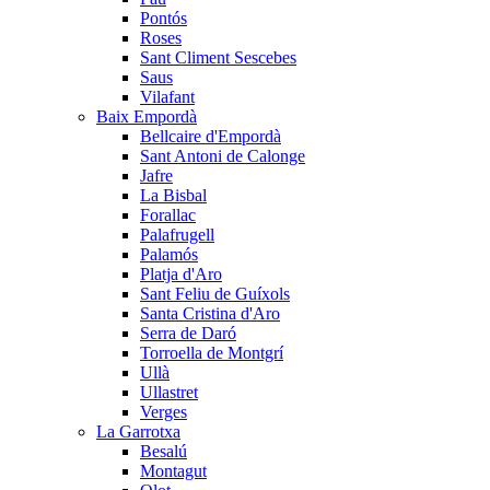
Pontós
Roses
Sant Climent Sescebes
Saus
Vilafant
Baix Empordà
Bellcaire d'Empordà
Sant Antoni de Calonge
Jafre
La Bisbal
Forallac
Palafrugell
Palamós
Platja d'Aro
Sant Feliu de Guíxols
Santa Cristina d'Aro
Serra de Daró
Torroella de Montgrí
Ullà
Ullastret
Verges
La Garrotxa
Besalú
Montagut