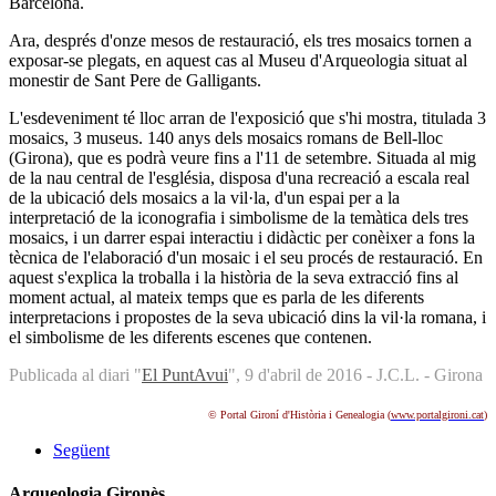
Barcelona.
Ara, després d'onze mesos de restauració, els tres mosaics tornen a
exposar-se plegats, en aquest cas al Museu d'Arqueologia situat al
monestir de Sant Pere de Galligants.
L'esdeveniment té lloc arran de l'exposició que s'hi mostra, titulada 3
mosaics, 3 museus. 140 anys dels mosaics romans de Bell-lloc
(Girona), que es podrà veure fins a l'11 de setembre. Situada al mig
de la nau central de l'església, disposa d'una recreació a escala real
de la ubicació dels mosaics a la vil·la, d'un espai per a la
interpretació de la iconografia i simbolisme de la temàtica dels tres
mosaics, i un darrer espai interactiu i didàctic per conèixer a fons la
tècnica de l'elaboració d'un mosaic i el seu procés de restauració. En
aquest s'explica la troballa i la història de la seva extracció fins al
moment actual, al mateix temps que es parla de les diferents
interpretacions i propostes de la seva ubicació dins la vil·la romana, i
el simbolisme de les diferents escenes que contenen.
Publicada al diari "
El PuntAvui
", 9 d'abril de 2016 - J.C.L. - Girona
© Portal Gironí d'Història i Genealogia (
www.portalgironi.cat
)
Següent
Arqueologia Gironès