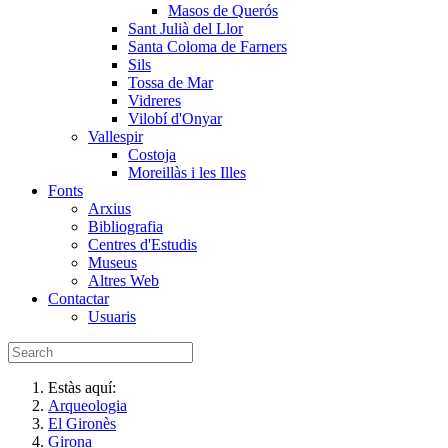
Masos de Querós
Sant Julià del Llor
Santa Coloma de Farners
Sils
Tossa de Mar
Vidreres
Vilobí d'Onyar
Vallespir
Costoja
Moreillàs i les Illes
Fonts
Arxius
Bibliografia
Centres d'Estudis
Museus
Altres Web
Contactar
Usuaris
Estàs aquí:
Arqueologia
El Gironès
Girona