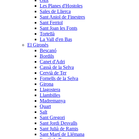
Olot
Les Planes d'Hostoles
Sales de Llierca
Sant Aniol de Finestres
Sant Ferriol
Sant Joan les Fonts
Tortellà
La Vall d'en Bas
El Gironès
Bescanó
Bordils
Canet d'Adri
Cassà de la Selva
Cervià de Ter
Fornells de la Selva
Girona
Llagostera
Llambilles
Madremanya
Quart
Salt
Sant Gregori
Sant Jordi Desvalls
Sant Julià de Ramis
Sant Martí de Llémana