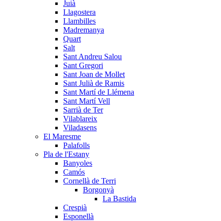
Juià
Llagostera
Llambilles
Madremanya
Quart
Salt
Sant Andreu Salou
Sant Gregori
Sant Joan de Mollet
Sant Julià de Ramis
Sant Martí de Llémena
Sant Martí Vell
Sarrià de Ter
Vilablareix
Viladasens
El Maresme
Palafolls
Pla de l'Estany
Banyoles
Camós
Cornellà de Terri
Borgonyà
La Bastida
Crespià
Esponellà