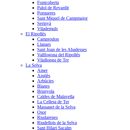
Fontcoberta
Palol de Revardit
Porqueres
Sant Miquel de Campmajor
Serinyà
Vilademuls
El Ripollès
Camprodon
Llanars
Sant Joan de les Abadesses
Vallfogona del Ripollès
Vilallonga de Ter
La Selva
Amer
Anglès
Arbúcies
Blanes
Brunyola
Caldes de Malavella
La Cellera de Ter
Massanet de la Selva
Osor
Riudarenes
Riudellots de la Selva
Sant Hilari Sacalm