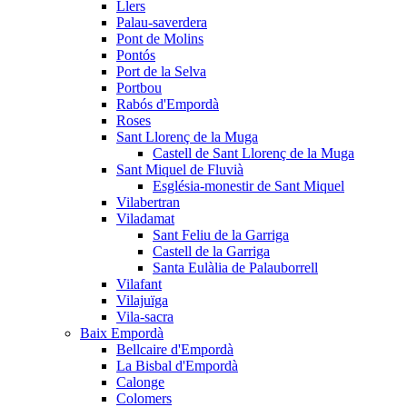
Llers
Palau-saverdera
Pont de Molins
Pontós
Port de la Selva
Portbou
Rabós d'Empordà
Roses
Sant Llorenç de la Muga
Castell de Sant Llorenç de la Muga
Sant Miquel de Fluvià
Església-monestir de Sant Miquel
Vilabertran
Viladamat
Sant Feliu de la Garriga
Castell de la Garriga
Santa Eulàlia de Palauborrell
Vilafant
Vilajuïga
Vila-sacra
Baix Empordà
Bellcaire d'Empordà
La Bisbal d'Empordà
Calonge
Colomers