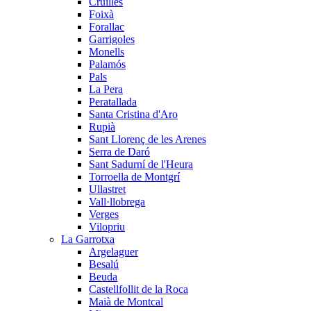
Cruïlles
Foixà
Forallac
Garrigoles
Monells
Palamós
Pals
La Pera
Peratallada
Santa Cristina d'Aro
Rupià
Sant Llorenç de les Arenes
Serra de Daró
Sant Sadurní de l'Heura
Torroella de Montgrí
Ullastret
Vall·llobrega
Verges
Vilopriu
La Garrotxa
Argelaguer
Besalú
Beuda
Castellfollit de la Roca
Maià de Montcal