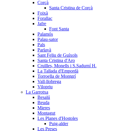
Corçà
Santa Cristina de Corçà
Foixà
Forallac
Jafre
Font Santa
Palamós
Palau-sator
Pals
Parlavà
Sant Feliu de Guíxols
Santa Cristina d'Aro
Cruïlles, Monells i S.Sadurní H.
La Tallada d'Empordà
Torroella de Montgrí
Vall-llobrega
Vilopriu
La Garrotxa
Besalú
Beuda
Mieres
Montagut
Les Planes d'Hostoles
Puig-alder
Les Preses