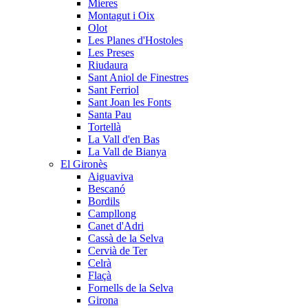
Mieres
Montagut i Oix
Olot
Les Planes d'Hostoles
Les Preses
Riudaura
Sant Aniol de Finestres
Sant Ferriol
Sant Joan les Fonts
Santa Pau
Tortellà
La Vall d'en Bas
La Vall de Bianya
El Gironès
Aiguaviva
Bescanó
Bordils
Campllong
Canet d'Adri
Cassà de la Selva
Cervià de Ter
Celrà
Flaçà
Fornells de la Selva
Girona