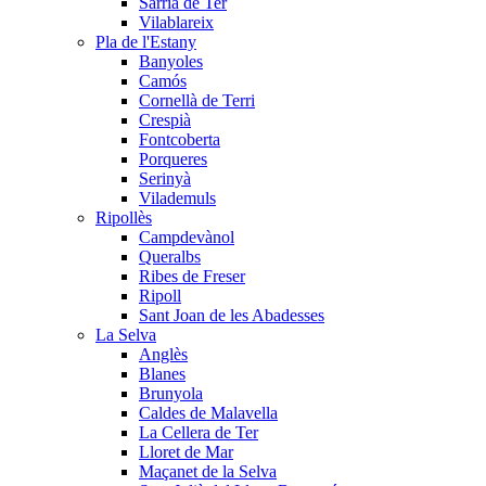
Sarrià de Ter
Vilablareix
Pla de l'Estany
Banyoles
Camós
Cornellà de Terri
Crespià
Fontcoberta
Porqueres
Serinyà
Vilademuls
Ripollès
Campdevànol
Queralbs
Ribes de Freser
Ripoll
Sant Joan de les Abadesses
La Selva
Anglès
Blanes
Brunyola
Caldes de Malavella
La Cellera de Ter
Lloret de Mar
Maçanet de la Selva