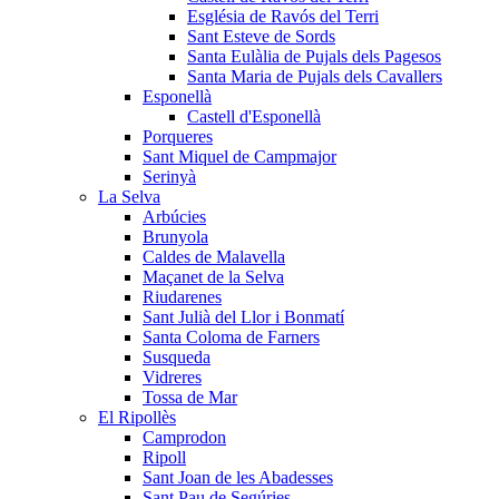
Església de Ravós del Terri
Sant Esteve de Sords
Santa Eulàlia de Pujals dels Pagesos
Santa Maria de Pujals dels Cavallers
Esponellà
Castell d'Esponellà
Porqueres
Sant Miquel de Campmajor
Serinyà
La Selva
Arbúcies
Brunyola
Caldes de Malavella
Maçanet de la Selva
Riudarenes
Sant Julià del Llor i Bonmatí
Santa Coloma de Farners
Susqueda
Vidreres
Tossa de Mar
El Ripollès
Camprodon
Ripoll
Sant Joan de les Abadesses
Sant Pau de Segúries