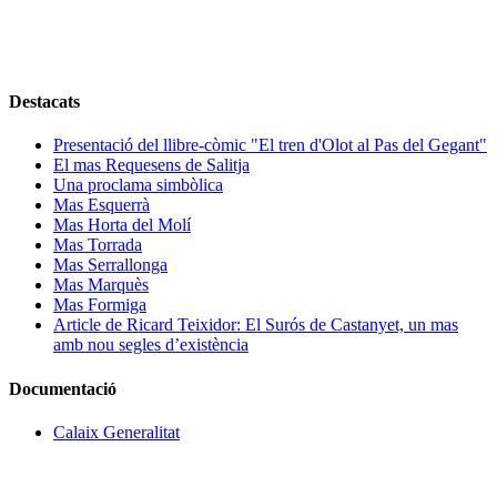
Destacats
Presentació del llibre-còmic "El tren d'Olot al Pas del Gegant"
El mas Requesens de Salitja
Una proclama simbòlica
Mas Esquerrà
Mas Horta del Molí
Mas Torrada
Mas Serrallonga
Mas Marquès
Mas Formiga
Article de Ricard Teixidor: El Surós de Castanyet, un mas
amb nou segles d’existència
Documentació
Calaix Generalitat