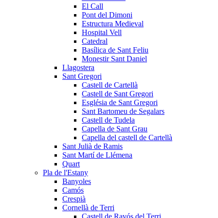
El Call
Pont del Dimoni
Estructura Medieval
Hospital Vell
Catedral
Basílica de Sant Feliu
Monestir Sant Daniel
Llagostera
Sant Gregori
Castell de Cartellà
Castell de Sant Gregori
Església de Sant Gregori
Sant Bartomeu de Segalars
Castell de Tudela
Capella de Sant Grau
Capella del castell de Cartellà
Sant Julià de Ramis
Sant Martí de Llémena
Quart
Pla de l'Estany
Banyoles
Camós
Crespià
Cornellà de Terri
Castell de Ravós del Terri