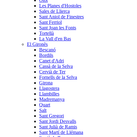
Olot
Les Planes d'Hostoles
Sales de Llierca
Sant Aniol de Finestres
Sant Ferriol
Sant Joan les Fonts
Tortellà
La Vall d'en Bas
El Gironès
Bescanó
Bordils
Canet d'Adri
Cassà de la Selva
Cervià de Ter
Fornells de la Selva
Girona
Llagostera
Llambilles
Madremanya
Quart
Salt
Sant Gregori
Sant Jordi Desvalls
Sant Julià de Ramis
Sant Martí de Llémana