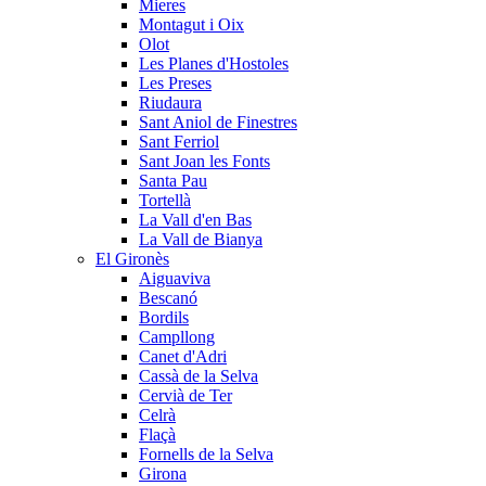
Mieres
Montagut i Oix
Olot
Les Planes d'Hostoles
Les Preses
Riudaura
Sant Aniol de Finestres
Sant Ferriol
Sant Joan les Fonts
Santa Pau
Tortellà
La Vall d'en Bas
La Vall de Bianya
El Gironès
Aiguaviva
Bescanó
Bordils
Campllong
Canet d'Adri
Cassà de la Selva
Cervià de Ter
Celrà
Flaçà
Fornells de la Selva
Girona