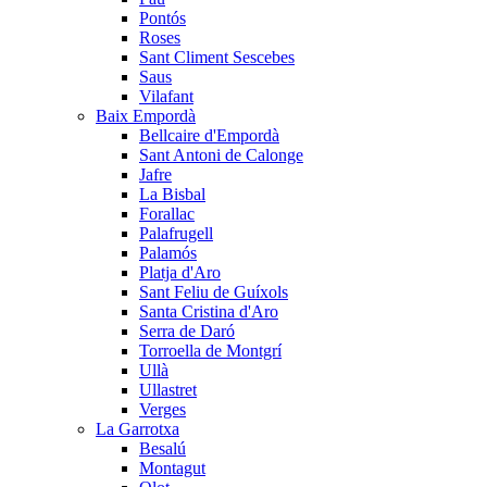
Pontós
Roses
Sant Climent Sescebes
Saus
Vilafant
Baix Empordà
Bellcaire d'Empordà
Sant Antoni de Calonge
Jafre
La Bisbal
Forallac
Palafrugell
Palamós
Platja d'Aro
Sant Feliu de Guíxols
Santa Cristina d'Aro
Serra de Daró
Torroella de Montgrí
Ullà
Ullastret
Verges
La Garrotxa
Besalú
Montagut