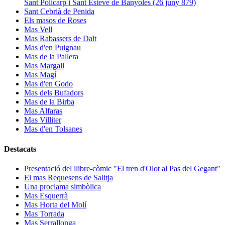
Sant Policarp i Sant Esteve de Banyoles (26 juny 879)
Sant Cebrià de Penida
Els masos de Roses
Mas Vell
Mas Rabassers de Dalt
Mas d'en Puignau
Mas de la Pallera
Mas Margall
Mas Magí
Mas d'en Godo
Mas dels Bufadors
Mas de la Birba
Mas Alfaras
Mas Villiter
Mas d'en Tolsanes
Destacats
Presentació del llibre-còmic "El tren d'Olot al Pas del Gegant"
El mas Requesens de Salitja
Una proclama simbòlica
Mas Esquerrà
Mas Horta del Molí
Mas Torrada
Mas Serrallonga