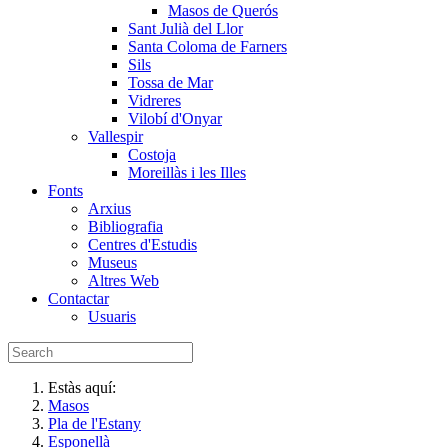
Masos de Querós
Sant Julià del Llor
Santa Coloma de Farners
Sils
Tossa de Mar
Vidreres
Vilobí d'Onyar
Vallespir
Costoja
Moreillàs i les Illes
Fonts
Arxius
Bibliografia
Centres d'Estudis
Museus
Altres Web
Contactar
Usuaris
Estàs aquí:
Masos
Pla de l'Estany
Esponellà