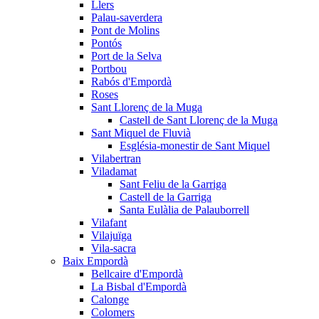
Llers
Palau-saverdera
Pont de Molins
Pontós
Port de la Selva
Portbou
Rabós d'Empordà
Roses
Sant Llorenç de la Muga
Castell de Sant Llorenç de la Muga
Sant Miquel de Fluvià
Església-monestir de Sant Miquel
Vilabertran
Viladamat
Sant Feliu de la Garriga
Castell de la Garriga
Santa Eulàlia de Palauborrell
Vilafant
Vilajuïga
Vila-sacra
Baix Empordà
Bellcaire d'Empordà
La Bisbal d'Empordà
Calonge
Colomers