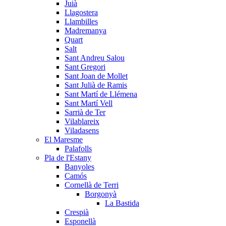
Juià
Llagostera
Llambilles
Madremanya
Quart
Salt
Sant Andreu Salou
Sant Gregori
Sant Joan de Mollet
Sant Julià de Ramis
Sant Martí de Llémena
Sant Martí Vell
Sarrià de Ter
Vilablareix
Viladasens
El Maresme
Palafolls
Pla de l'Estany
Banyoles
Camós
Cornellà de Terri
Borgonyà
La Bastida
Crespià
Esponellà