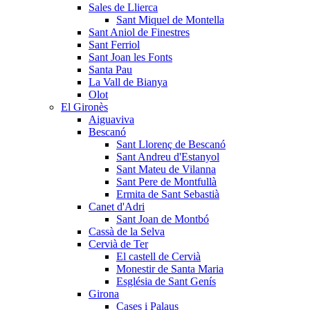
Sales de Llierca
Sant Miquel de Montella
Sant Aniol de Finestres
Sant Ferriol
Sant Joan les Fonts
Santa Pau
La Vall de Bianya
Olot
El Gironès
Aiguaviva
Bescanó
Sant Llorenç de Bescanó
Sant Andreu d'Estanyol
Sant Mateu de Vilanna
Sant Pere de Montfullà
Ermita de Sant Sebastià
Canet d'Adri
Sant Joan de Montbó
Cassà de la Selva
Cervià de Ter
El castell de Cervià
Monestir de Santa Maria
Església de Sant Genís
Girona
Cases i Palaus