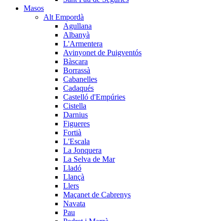
Masos
Alt Empordà
Agullana
Albanyà
L'Armentera
Avinyonet de Puigventós
Bàscara
Borrassà
Cabanelles
Cadaqués
Castelló d'Empúries
Cistella
Darnius
Figueres
Fortià
L'Escala
La Jonquera
La Selva de Mar
Lladó
Llançà
Llers
Maçanet de Cabrenys
Navata
Pau