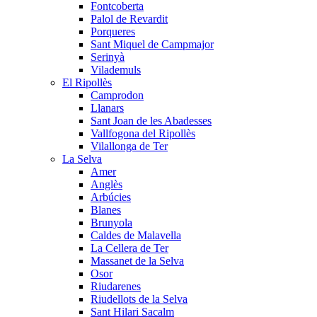
Fontcoberta
Palol de Revardit
Porqueres
Sant Miquel de Campmajor
Serinyà
Vilademuls
El Ripollès
Camprodon
Llanars
Sant Joan de les Abadesses
Vallfogona del Ripollès
Vilallonga de Ter
La Selva
Amer
Anglès
Arbúcies
Blanes
Brunyola
Caldes de Malavella
La Cellera de Ter
Massanet de la Selva
Osor
Riudarenes
Riudellots de la Selva
Sant Hilari Sacalm