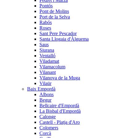
Pedret i Marzà
Pontós
Pont de Molins
Port de la Selva
Rabós
Roses
Sant Pere Pescador
Santa Llogaia d'Àlguema
Saus
Siurana
Ventalló
Viladamat
Vilamacolum
Vilanant
Vilanova de la Muga
Vilaür
Baix Empordà
Albons
Begur
Bellcaire d'Empordà
La Bisbal d'Empordà
Calonge
Castell - Platja d'Aro
Colomers
Corçà