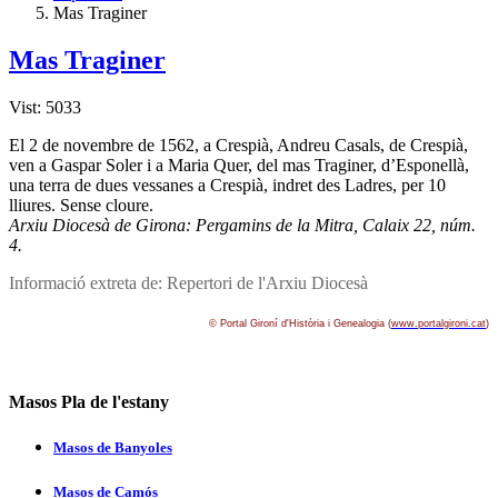
Mas Traginer
Mas Traginer
Vist: 5033
El 2 de novembre de 1562, a Crespià, Andreu Casals, de Crespià,
ven a Gaspar Soler i a Maria Quer, del mas Traginer, d’Esponellà,
una terra de dues vessanes a Crespià, indret des Ladres, per 10
lliures. Sense cloure.
Arxiu Diocesà de Girona: Pergamins de la Mitra, Calaix 22, núm.
4.
Informació extreta de: Repertori de l'Arxiu Diocesà
© Portal Gironí­ d'Història i Genealogia (
www.portalgironi.cat
)
Masos Pla de l'estany
Masos de Banyoles
Masos de Camós