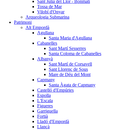
Sant Julià del Llor - Bonmatí
Tossa de Mar
Vilobí d'Onyar
Arqueologia Submarina
Patrimoni
Alt Empordà
Agullana
Santa Maria d'Agullana
Cabanelles
Sant Martí Sesserres
Santa Coloma de Cabanelles
Albanyà
Sant Martí de Corsavell
Sant Llorenç de Sous
Mare de Déu del Mont
Capmany
Santa Àgata de Capmany
Castelló d'Empúries
Espolla
L'Escala
Figueres
Garriguella
Fortià
Lladó d'Empordà
Llançà