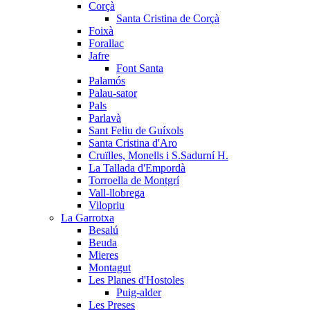
Corçà
Santa Cristina de Corçà
Foixà
Forallac
Jafre
Font Santa
Palamós
Palau-sator
Pals
Parlavà
Sant Feliu de Guíxols
Santa Cristina d'Aro
Cruïlles, Monells i S.Sadurní H.
La Tallada d'Empordà
Torroella de Montgrí
Vall-llobrega
Vilopriu
La Garrotxa
Besalú
Beuda
Mieres
Montagut
Les Planes d'Hostoles
Puig-alder
Les Preses