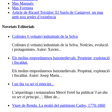
Mas Marquès
Mas Formiga
Article de Ricard Teixidor: El Surós de Castanyet, un mas
amb nou segles d’existència
Novetats Editorials
Colònies (i veïnats) industrials de la Selva
Colònies (i veïnats) industrials de la Selva. Notícies, evolució
i protagonistes. Autor: Xavier...
Els molins empordanesos baixmedievals. Propietat, explotació
i fiscalitat.
Els molins empordanesos baixmedievals. Propietat, explotació
i fiscalitat. Autor: Josep Maria...
I un dia va ser el principi...
L'arqueòloga i restauradora Mercè Ferré ha publicat '
I un dia
va ser el principi...
', llibre de...
Viure de Renda. La gestió del patrimoni Carles, 1770-1860