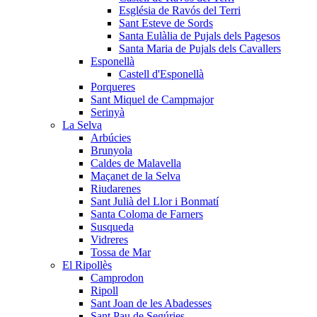
Església de Ravós del Terri
Sant Esteve de Sords
Santa Eulàlia de Pujals dels Pagesos
Santa Maria de Pujals dels Cavallers
Esponellà
Castell d'Esponellà
Porqueres
Sant Miquel de Campmajor
Serinyà
La Selva
Arbúcies
Brunyola
Caldes de Malavella
Maçanet de la Selva
Riudarenes
Sant Julià del Llor i Bonmatí
Santa Coloma de Farners
Susqueda
Vidreres
Tossa de Mar
El Ripollès
Camprodon
Ripoll
Sant Joan de les Abadesses
Sant Pau de Segúries