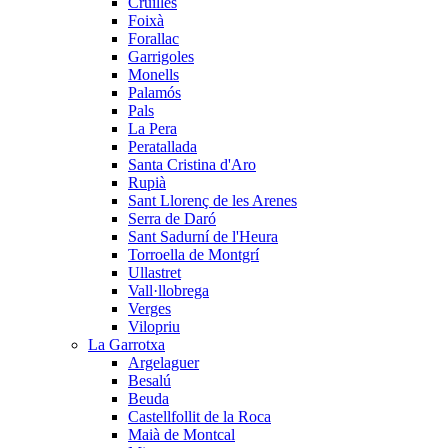
Cruïlles
Foixà
Forallac
Garrigoles
Monells
Palamós
Pals
La Pera
Peratallada
Santa Cristina d'Aro
Rupià
Sant Llorenç de les Arenes
Serra de Daró
Sant Sadurní de l'Heura
Torroella de Montgrí
Ullastret
Vall·llobrega
Verges
Vilopriu
La Garrotxa
Argelaguer
Besalú
Beuda
Castellfollit de la Roca
Maià de Montcal