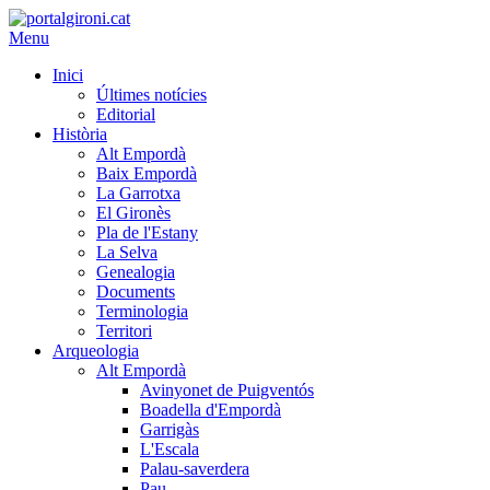
Menu
Inici
Últimes notícies
Editorial
Història
Alt Empordà
Baix Empordà
La Garrotxa
El Gironès
Pla de l'Estany
La Selva
Genealogia
Documents
Terminologia
Territori
Arqueologia
Alt Empordà
Avinyonet de Puigventós
Boadella d'Empordà
Garrigàs
L'Escala
Palau-saverdera
Pau