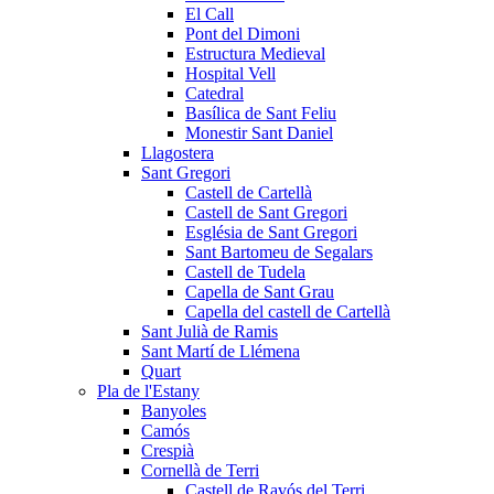
El Call
Pont del Dimoni
Estructura Medieval
Hospital Vell
Catedral
Basílica de Sant Feliu
Monestir Sant Daniel
Llagostera
Sant Gregori
Castell de Cartellà
Castell de Sant Gregori
Església de Sant Gregori
Sant Bartomeu de Segalars
Castell de Tudela
Capella de Sant Grau
Capella del castell de Cartellà
Sant Julià de Ramis
Sant Martí de Llémena
Quart
Pla de l'Estany
Banyoles
Camós
Crespià
Cornellà de Terri
Castell de Ravós del Terri