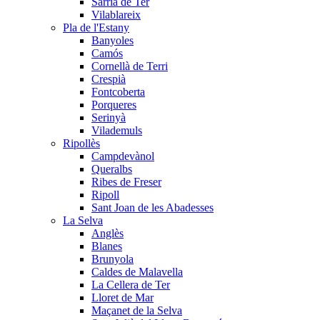
Sarrià de Ter
Vilablareix
Pla de l'Estany
Banyoles
Camós
Cornellà de Terri
Crespià
Fontcoberta
Porqueres
Serinyà
Vilademuls
Ripollès
Campdevànol
Queralbs
Ribes de Freser
Ripoll
Sant Joan de les Abadesses
La Selva
Anglès
Blanes
Brunyola
Caldes de Malavella
La Cellera de Ter
Lloret de Mar
Maçanet de la Selva