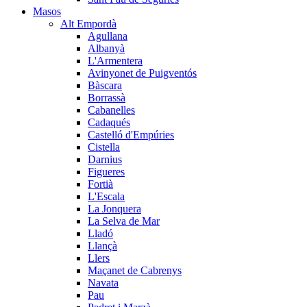
Masos
Alt Empordà
Agullana
Albanyà
L'Armentera
Avinyonet de Puigventós
Bàscara
Borrassà
Cabanelles
Cadaqués
Castelló d'Empúries
Cistella
Darnius
Figueres
Fortià
L'Escala
La Jonquera
La Selva de Mar
Lladó
Llançà
Llers
Maçanet de Cabrenys
Navata
Pau