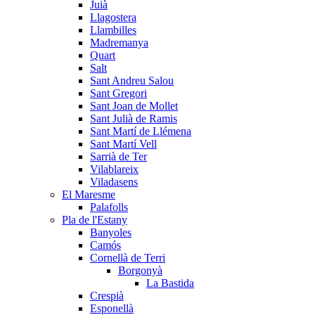
Juià
Llagostera
Llambilles
Madremanya
Quart
Salt
Sant Andreu Salou
Sant Gregori
Sant Joan de Mollet
Sant Julià de Ramis
Sant Martí de Llémena
Sant Martí Vell
Sarrià de Ter
Vilablareix
Viladasens
El Maresme
Palafolls
Pla de l'Estany
Banyoles
Camós
Cornellà de Terri
Borgonyà
La Bastida
Crespià
Esponellà