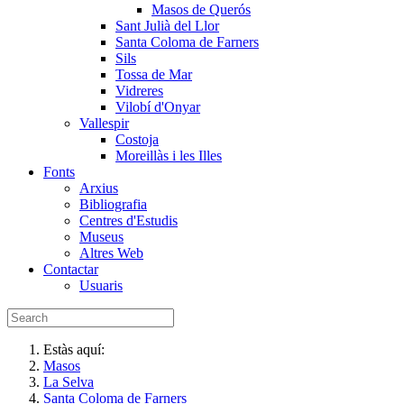
Masos de Querós
Sant Julià del Llor
Santa Coloma de Farners
Sils
Tossa de Mar
Vidreres
Vilobí d'Onyar
Vallespir
Costoja
Moreillàs i les Illes
Fonts
Arxius
Bibliografia
Centres d'Estudis
Museus
Altres Web
Contactar
Usuaris
Estàs aquí:
Masos
La Selva
Santa Coloma de Farners