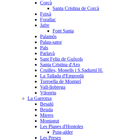
Corçà
Santa Cristina de Corçà
Foixà
Forallac
Jafre
Font Santa
Palamós
Palau-sator
Pals
Parlavà
Sant Feliu de Guíxols
Santa Cristina d'Aro
Cruïlles, Monells i S.Sadurní H.
La Tallada d'Empordà
Torroella de Montgrí
Vall-llobrega
Vilopriu
La Garrotxa
Besalú
Beuda
Mieres
Montagut
Les Planes d'Hostoles
Puig-alder
Les Preses