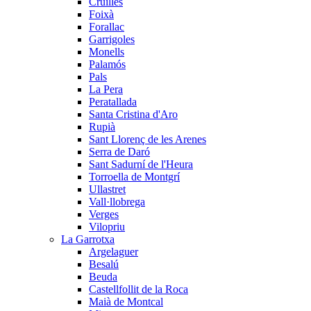
Cruïlles
Foixà
Forallac
Garrigoles
Monells
Palamós
Pals
La Pera
Peratallada
Santa Cristina d'Aro
Rupià
Sant Llorenç de les Arenes
Serra de Daró
Sant Sadurní de l'Heura
Torroella de Montgrí
Ullastret
Vall·llobrega
Verges
Vilopriu
La Garrotxa
Argelaguer
Besalú
Beuda
Castellfollit de la Roca
Maià de Montcal