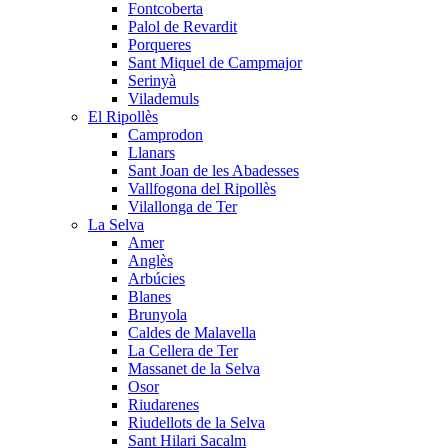
Fontcoberta
Palol de Revardit
Porqueres
Sant Miquel de Campmajor
Serinyà
Vilademuls
El Ripollès
Camprodon
Llanars
Sant Joan de les Abadesses
Vallfogona del Ripollès
Vilallonga de Ter
La Selva
Amer
Anglès
Arbúcies
Blanes
Brunyola
Caldes de Malavella
La Cellera de Ter
Massanet de la Selva
Osor
Riudarenes
Riudellots de la Selva
Sant Hilari Sacalm