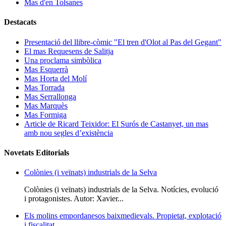
Mas d'en Tolsanes
Destacats
Presentació del llibre-còmic "El tren d'Olot al Pas del Gegant"
El mas Requesens de Salitja
Una proclama simbòlica
Mas Esquerrà
Mas Horta del Molí
Mas Torrada
Mas Serrallonga
Mas Marquès
Mas Formiga
Article de Ricard Teixidor: El Surós de Castanyet, un mas
amb nou segles d’existència
Novetats Editorials
Colònies (i veïnats) industrials de la Selva
Colònies (i veïnats) industrials de la Selva. Notícies, evolució
i protagonistes. Autor: Xavier...
Els molins empordanesos baixmedievals. Propietat, explotació
i fiscalitat.