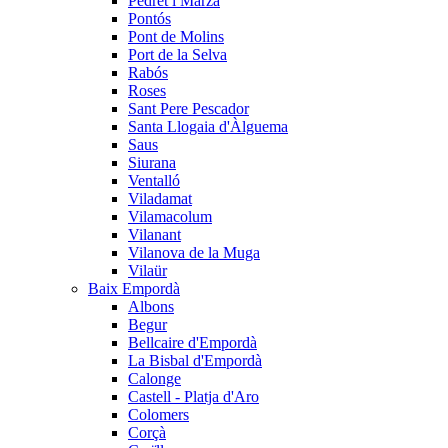
Pedret i Marzà
Pontós
Pont de Molins
Port de la Selva
Rabós
Roses
Sant Pere Pescador
Santa Llogaia d'Àlguema
Saus
Siurana
Ventalló
Viladamat
Vilamacolum
Vilanant
Vilanova de la Muga
Vilaür
Baix Empordà
Albons
Begur
Bellcaire d'Empordà
La Bisbal d'Empordà
Calonge
Castell - Platja d'Aro
Colomers
Corçà