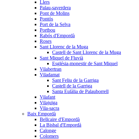
Llers
Palau-saverdera
Pont de Molins
Pontós
Port de la Selva
Portbou
Rabós d'Empordà
Roses
Sant Llorenç de la Muga
Castell de Sant Llorenç de la Muga
Sant Miquel de Fluvià
Església-monestir de Sant Miquel
Vilabertran
Viladamat
Sant Feliu de la Garriga
Castell de la Garriga
Santa Eulàlia de Palauborrell
Vilafant
Vilajuïga
Vila-sacra
Baix Empordà
Bellcaire d'Empordà
La Bisbal d'Empordà
Calonge
Colomers