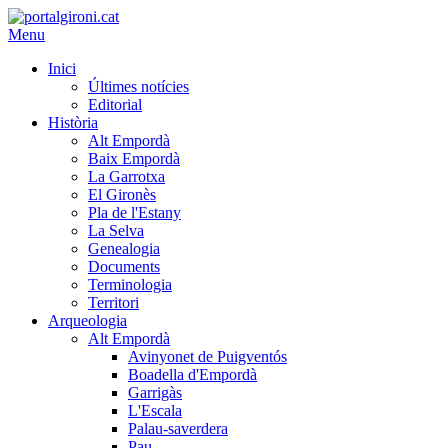
Menu
Inici
Últimes notícies
Editorial
Història
Alt Empordà
Baix Empordà
La Garrotxa
El Gironès
Pla de l'Estany
La Selva
Genealogia
Documents
Terminologia
Territori
Arqueologia
Alt Empordà
Avinyonet de Puigventós
Boadella d'Empordà
Garrigàs
L'Escala
Palau-saverdera
Pau