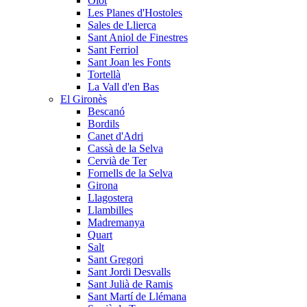
Olot
Les Planes d'Hostoles
Sales de Llierca
Sant Aniol de Finestres
Sant Ferriol
Sant Joan les Fonts
Tortellà
La Vall d'en Bas
El Gironès
Bescanó
Bordils
Canet d'Adri
Cassà de la Selva
Cervià de Ter
Fornells de la Selva
Girona
Llagostera
Llambilles
Madremanya
Quart
Salt
Sant Gregori
Sant Jordi Desvalls
Sant Julià de Ramis
Sant Martí de Llémana