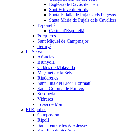
Església de Ravós del Terri
Sant Esteve de Sords
Santa Eulàlia de Pujals dels Pagesos
Santa Maria de Pujals dels Cavallers
Esponellà
Castell d'Esponellà
Porqueres
Sant Miquel de Campmajor
Serinyà
La Selva
Arbúcies
Brunyola
Caldes de Malavella
Maçanet de la Selva
Riudarenes
Sant Julià del Llor i Bonmatí
Santa Coloma de Farners
Susqueda
Vidreres
Tossa de Mar
El Ripollès
Camprodon
Ripoll
Sant Joan de les Abadesses
Sant Pau de Segúries