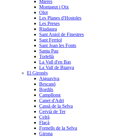
Mieres
Montagut i Oix
Olot
Les Planes d'Hostoles
Les Preses
Riudaura
Sant Aniol de Finestres
Sant Ferriol
Sant Joan les Fonts
Santa Pau
Tortellà
La Vall d'en Bas
La Vall de Bianya
El Gironès
Aiguaviva
Bescanó
Bordils
Campllong
Canet d'Adri
Cassà de la Selva
Cervià de Ter
Celrà
Flaçà
Fornells de la Selva
Girona