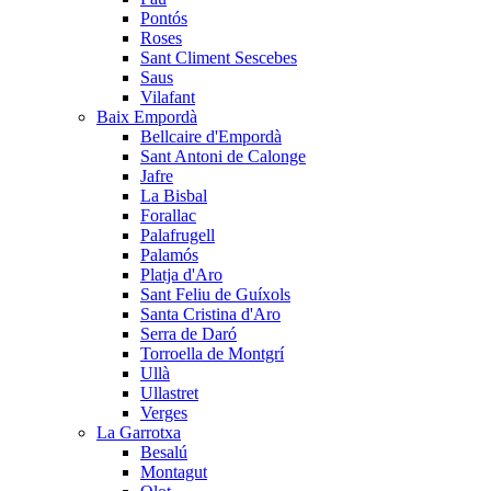
Pontós
Roses
Sant Climent Sescebes
Saus
Vilafant
Baix Empordà
Bellcaire d'Empordà
Sant Antoni de Calonge
Jafre
La Bisbal
Forallac
Palafrugell
Palamós
Platja d'Aro
Sant Feliu de Guíxols
Santa Cristina d'Aro
Serra de Daró
Torroella de Montgrí
Ullà
Ullastret
Verges
La Garrotxa
Besalú
Montagut