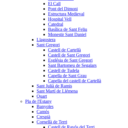
El Call
Pont del Dimoni
Estructura Medieval
Hospital Vell
Catedral
Basílica de Sant Feliu
Monestir Sant Daniel
Llagostera
Sant Gregori
Castell de Cartellà
Castell de Sant Gregori
Església de Sant Gregori
Sant Bartomeu de Segalars
Castell de Tudela
Capella de Sant Grau
Capella del castell de Cartellà
Sant Julià de Ramis
Sant Martí de Llémena
Quart
Pla de l'Estany
Banyoles
Camós
Crespià
Cornellà de Terri
Castell de Ravós del Terri