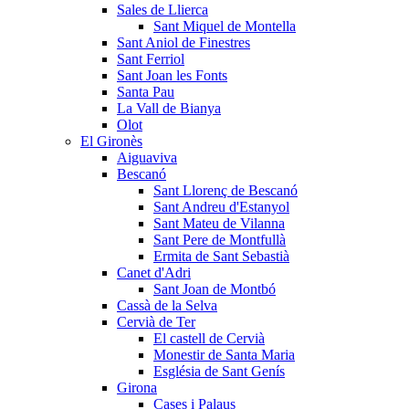
Sales de Llierca
Sant Miquel de Montella
Sant Aniol de Finestres
Sant Ferriol
Sant Joan les Fonts
Santa Pau
La Vall de Bianya
Olot
El Gironès
Aiguaviva
Bescanó
Sant Llorenç de Bescanó
Sant Andreu d'Estanyol
Sant Mateu de Vilanna
Sant Pere de Montfullà
Ermita de Sant Sebastià
Canet d'Adri
Sant Joan de Montbó
Cassà de la Selva
Cervià de Ter
El castell de Cervià
Monestir de Santa Maria
Església de Sant Genís
Girona
Cases i Palaus