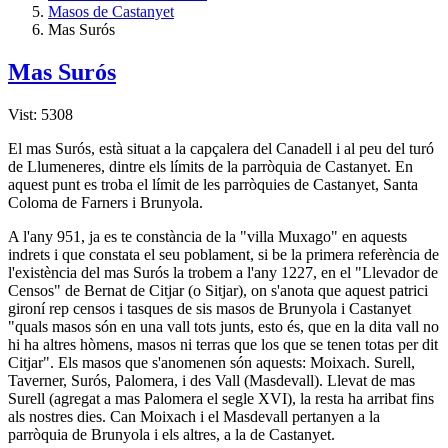
Masos de Castanyet
Mas Surós
Mas Surós
Vist: 5308
El mas Surós, està situat a la capçalera del Canadell i al peu del turó
de Llumeneres, dintre els límits de la parròquia de Castanyet. En
aquest punt es troba el límit de les parròquies de Castanyet, Santa
Coloma de Farners i Brunyola.
A l'any 951, ja es te constància de la "villa Muxago" en aquests
indrets i que constata el seu poblament, si be la primera referència de
l'existència del mas Surós la trobem a l'any 1227, en el "Llevador de
Censos" de Bernat de Citjar (o Sitjar), on s'anota que aquest patrici
gironí rep censos i tasques de sis masos de Brunyola i Castanyet
"quals masos són en una vall tots junts, esto és, que en la dita vall no
hi ha altres hòmens, masos ni terras que los que se tenen totas per dit
Citjar". Els masos que s'anomenen són aquests: Moixach. Surell,
Taverner, Surós, Palomera, i des Vall (Masdevall). Llevat de mas
Surell (agregat a mas Palomera el segle XVI), la resta ha arribat fins
als nostres dies. Can Moixach i el Masdevall pertanyen a la
parròquia de Brunyola i els altres, a la de Castanyet.