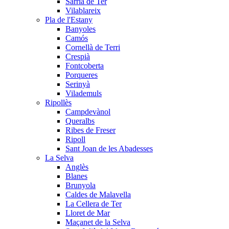
Sarrià de Ter
Vilablareix
Pla de l'Estany
Banyoles
Camós
Cornellà de Terri
Crespià
Fontcoberta
Porqueres
Serinyà
Vilademuls
Ripollès
Campdevànol
Queralbs
Ribes de Freser
Ripoll
Sant Joan de les Abadesses
La Selva
Anglès
Blanes
Brunyola
Caldes de Malavella
La Cellera de Ter
Lloret de Mar
Maçanet de la Selva