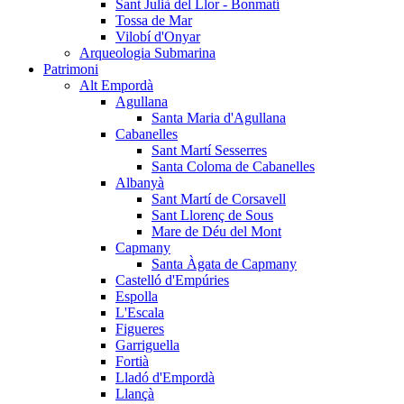
Sant Julià del Llor - Bonmatí
Tossa de Mar
Vilobí d'Onyar
Arqueologia Submarina
Patrimoni
Alt Empordà
Agullana
Santa Maria d'Agullana
Cabanelles
Sant Martí Sesserres
Santa Coloma de Cabanelles
Albanyà
Sant Martí de Corsavell
Sant Llorenç de Sous
Mare de Déu del Mont
Capmany
Santa Àgata de Capmany
Castelló d'Empúries
Espolla
L'Escala
Figueres
Garriguella
Fortià
Lladó d'Empordà
Llançà