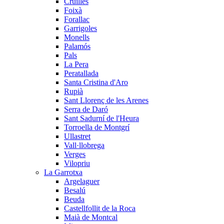
Cruïlles
Foixà
Forallac
Garrigoles
Monells
Palamós
Pals
La Pera
Peratallada
Santa Cristina d'Aro
Rupià
Sant Llorenç de les Arenes
Serra de Daró
Sant Sadurní de l'Heura
Torroella de Montgrí
Ullastret
Vall·llobrega
Verges
Vilopriu
La Garrotxa
Argelaguer
Besalú
Beuda
Castellfollit de la Roca
Maià de Montcal