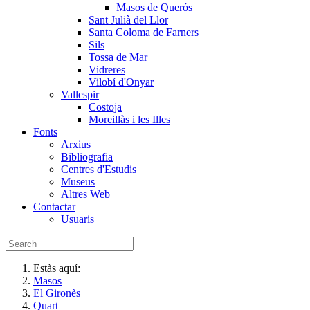
Masos de Querós
Sant Julià del Llor
Santa Coloma de Farners
Sils
Tossa de Mar
Vidreres
Vilobí d'Onyar
Vallespir
Costoja
Moreillàs i les Illes
Fonts
Arxius
Bibliografia
Centres d'Estudis
Museus
Altres Web
Contactar
Usuaris
Estàs aquí:
Masos
El Gironès
Quart