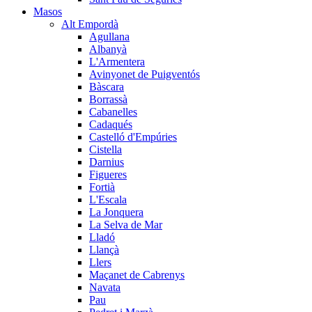
Masos
Alt Empordà
Agullana
Albanyà
L'Armentera
Avinyonet de Puigventós
Bàscara
Borrassà
Cabanelles
Cadaqués
Castelló d'Empúries
Cistella
Darnius
Figueres
Fortià
L'Escala
La Jonquera
La Selva de Mar
Lladó
Llançà
Llers
Maçanet de Cabrenys
Navata
Pau