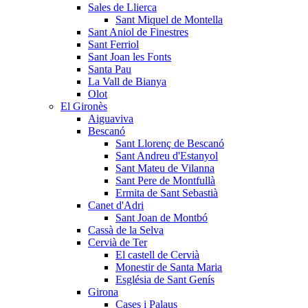
Sales de Llierca
Sant Miquel de Montella
Sant Aniol de Finestres
Sant Ferriol
Sant Joan les Fonts
Santa Pau
La Vall de Bianya
Olot
El Gironès
Aiguaviva
Bescanó
Sant Llorenç de Bescanó
Sant Andreu d'Estanyol
Sant Mateu de Vilanna
Sant Pere de Montfullà
Ermita de Sant Sebastià
Canet d'Adri
Sant Joan de Montbó
Cassà de la Selva
Cervià de Ter
El castell de Cervià
Monestir de Santa Maria
Església de Sant Genís
Girona
Cases i Palaus