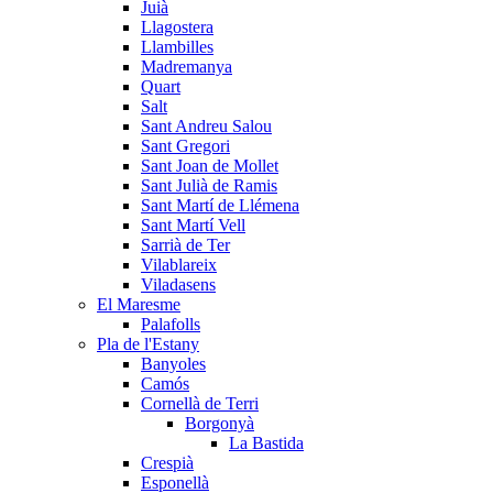
Juià
Llagostera
Llambilles
Madremanya
Quart
Salt
Sant Andreu Salou
Sant Gregori
Sant Joan de Mollet
Sant Julià de Ramis
Sant Martí de Llémena
Sant Martí Vell
Sarrià de Ter
Vilablareix
Viladasens
El Maresme
Palafolls
Pla de l'Estany
Banyoles
Camós
Cornellà de Terri
Borgonyà
La Bastida
Crespià
Esponellà