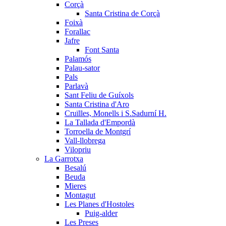
Corçà
Santa Cristina de Corçà
Foixà
Forallac
Jafre
Font Santa
Palamós
Palau-sator
Pals
Parlavà
Sant Feliu de Guíxols
Santa Cristina d'Aro
Cruïlles, Monells i S.Sadurní H.
La Tallada d'Empordà
Torroella de Montgrí
Vall-llobrega
Vilopriu
La Garrotxa
Besalú
Beuda
Mieres
Montagut
Les Planes d'Hostoles
Puig-alder
Les Preses