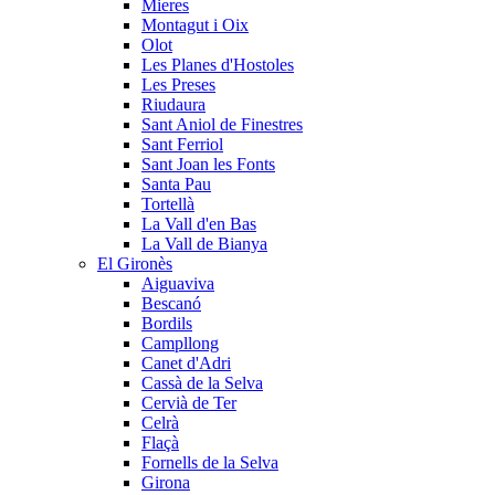
Mieres
Montagut i Oix
Olot
Les Planes d'Hostoles
Les Preses
Riudaura
Sant Aniol de Finestres
Sant Ferriol
Sant Joan les Fonts
Santa Pau
Tortellà
La Vall d'en Bas
La Vall de Bianya
El Gironès
Aiguaviva
Bescanó
Bordils
Campllong
Canet d'Adri
Cassà de la Selva
Cervià de Ter
Celrà
Flaçà
Fornells de la Selva
Girona