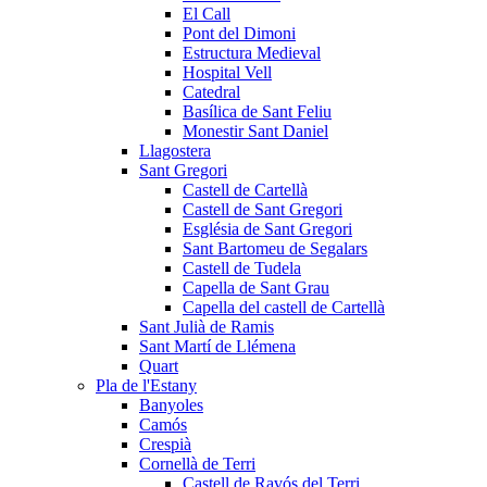
El Call
Pont del Dimoni
Estructura Medieval
Hospital Vell
Catedral
Basílica de Sant Feliu
Monestir Sant Daniel
Llagostera
Sant Gregori
Castell de Cartellà
Castell de Sant Gregori
Església de Sant Gregori
Sant Bartomeu de Segalars
Castell de Tudela
Capella de Sant Grau
Capella del castell de Cartellà
Sant Julià de Ramis
Sant Martí de Llémena
Quart
Pla de l'Estany
Banyoles
Camós
Crespià
Cornellà de Terri
Castell de Ravós del Terri