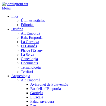
Menu
Inici
Últimes notícies
Editorial
Història
Alt Empordà
Baix Empordà
La Garrotxa
El Gironès
Pla de l'Estany
La Selva
Genealogia
Documents
Terminologia
Territori
Arqueologia
Alt Empordà
Avinyonet de Puigventós
Boadella d'Empordà
Garrigàs
L'Escala
Palau-saverdera
Pau