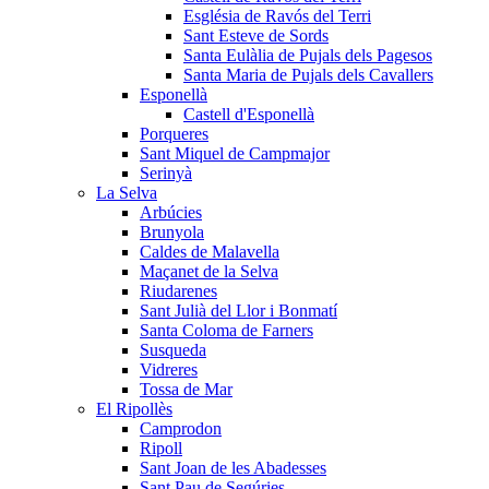
Església de Ravós del Terri
Sant Esteve de Sords
Santa Eulàlia de Pujals dels Pagesos
Santa Maria de Pujals dels Cavallers
Esponellà
Castell d'Esponellà
Porqueres
Sant Miquel de Campmajor
Serinyà
La Selva
Arbúcies
Brunyola
Caldes de Malavella
Maçanet de la Selva
Riudarenes
Sant Julià del Llor i Bonmatí
Santa Coloma de Farners
Susqueda
Vidreres
Tossa de Mar
El Ripollès
Camprodon
Ripoll
Sant Joan de les Abadesses
Sant Pau de Segúries