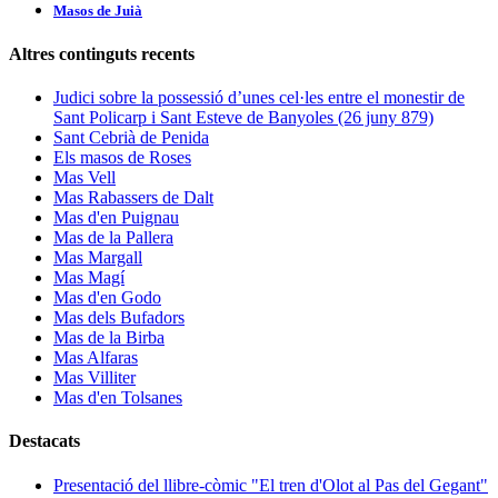
Masos de Juià
Altres continguts recents
Judici sobre la possessió d’unes cel·les entre el monestir de
Sant Policarp i Sant Esteve de Banyoles (26 juny 879)
Sant Cebrià de Penida
Els masos de Roses
Mas Vell
Mas Rabassers de Dalt
Mas d'en Puignau
Mas de la Pallera
Mas Margall
Mas Magí
Mas d'en Godo
Mas dels Bufadors
Mas de la Birba
Mas Alfaras
Mas Villiter
Mas d'en Tolsanes
Destacats
Presentació del llibre-còmic "El tren d'Olot al Pas del Gegant"