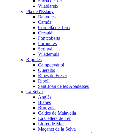
Sarrià de Ter
Vilablareix
Pla de l'Estany
Banyoles
Camós
Cornellà de Terri
Crespià
Fontcoberta
Porqueres
Serinyà
Vilademuls
Ripollès
Campdevànol
Queralbs
Ribes de Freser
Ripoll
Sant Joan de les Abadesses
La Selva
Anglès
Blanes
Brunyola
Caldes de Malavella
La Cellera de Ter
Lloret de Mar
Maçanet de la Selva