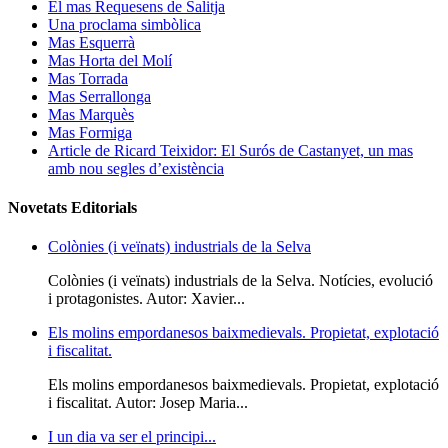
El mas Requesens de Salitja
Una proclama simbòlica
Mas Esquerrà
Mas Horta del Molí
Mas Torrada
Mas Serrallonga
Mas Marquès
Mas Formiga
Article de Ricard Teixidor: El Surós de Castanyet, un mas
amb nou segles d’existència
Novetats Editorials
Colònies (i veïnats) industrials de la Selva
Colònies (i veïnats) industrials de la Selva. Notícies, evolució
i protagonistes. Autor: Xavier...
Els molins empordanesos baixmedievals. Propietat, explotació
i fiscalitat.
Els molins empordanesos baixmedievals. Propietat, explotació
i fiscalitat. Autor: Josep Maria...
I un dia va ser el principi...