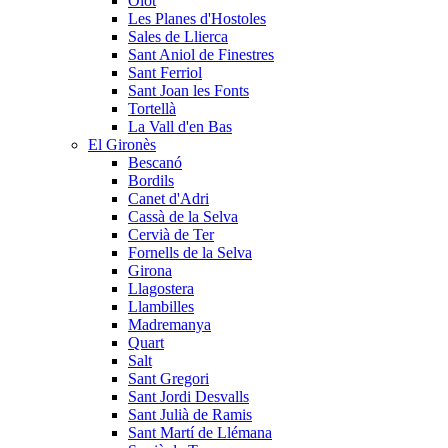
Olot
Les Planes d'Hostoles
Sales de Llierca
Sant Aniol de Finestres
Sant Ferriol
Sant Joan les Fonts
Tortellà
La Vall d'en Bas
El Gironès
Bescanó
Bordils
Canet d'Adri
Cassà de la Selva
Cervià de Ter
Fornells de la Selva
Girona
Llagostera
Llambilles
Madremanya
Quart
Salt
Sant Gregori
Sant Jordi Desvalls
Sant Julià de Ramis
Sant Martí de Llémana