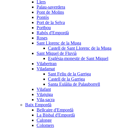
Llers
Palau-saverdera
Pont de Molins
Pontós
Port de la Selva
Portbou
Rabós d'Empordà
Roses
Sant Llorenç de la Muga
Castell de Sant Llorenç de la Muga
Sant Miquel de Fluvià
Església-monestir de Sant Miquel
Vilabertran
Viladamat
Sant Feliu de la Garriga
Castell de la Garriga
Santa Eulàlia de Palauborrell
Vilafant
Vilajuïga
Vila-sacra
Baix Empordà
Bellcaire d'Empordà
La Bisbal d'Empordà
Calonge
Colomers