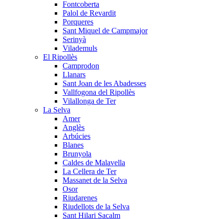
Fontcoberta
Palol de Revardit
Porqueres
Sant Miquel de Campmajor
Serinyà
Vilademuls
El Ripollès
Camprodon
Llanars
Sant Joan de les Abadesses
Vallfogona del Ripollès
Vilallonga de Ter
La Selva
Amer
Anglès
Arbúcies
Blanes
Brunyola
Caldes de Malavella
La Cellera de Ter
Massanet de la Selva
Osor
Riudarenes
Riudellots de la Selva
Sant Hilari Sacalm