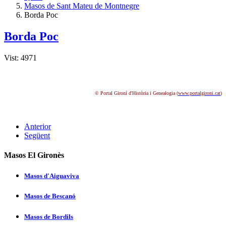
Masos de Sant Mateu de Montnegre
Borda Poc
Borda Poc
Vist: 4971
© Portal Gironí d'Història i Genealogia (
www.portalgironi.cat
)
Anterior
Següent
Masos El Gironès
Masos d'Aiguaviva
Masos de Bescanó
Masos de Bordils