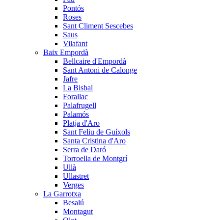
Pontós
Roses
Sant Climent Sescebes
Saus
Vilafant
Baix Empordà
Bellcaire d'Empordà
Sant Antoni de Calonge
Jafre
La Bisbal
Forallac
Palafrugell
Palamós
Platja d'Aro
Sant Feliu de Guíxols
Santa Cristina d'Aro
Serra de Daró
Torroella de Montgrí
Ullà
Ullastret
Verges
La Garrotxa
Besalú
Montagut