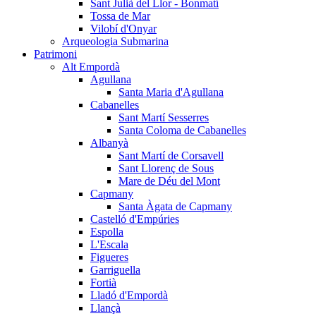
Sant Julià del Llor - Bonmatí
Tossa de Mar
Vilobí d'Onyar
Arqueologia Submarina
Patrimoni
Alt Empordà
Agullana
Santa Maria d'Agullana
Cabanelles
Sant Martí Sesserres
Santa Coloma de Cabanelles
Albanyà
Sant Martí de Corsavell
Sant Llorenç de Sous
Mare de Déu del Mont
Capmany
Santa Àgata de Capmany
Castelló d'Empúries
Espolla
L'Escala
Figueres
Garriguella
Fortià
Lladó d'Empordà
Llançà