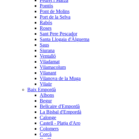
Pedret i Marzà
Pontós
Pont de Molins
Port de la Selva
Rabós
Roses
Sant Pere Pescador
Santa Llogaia d'Àlguema
Saus
Siurana
Ventalló
Viladamat
Vilamacolum
Vilanant
Vilanova de la Muga
Vilaür
Baix Empordà
Albons
Begur
Bellcaire d'Empordà
La Bisbal d'Empordà
Calonge
Castell - Platja d'Aro
Colomers
Corçà