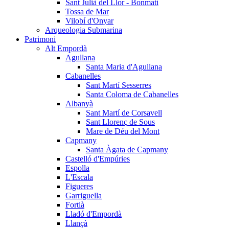
Sant Julià del Llor - Bonmatí
Tossa de Mar
Vilobí d'Onyar
Arqueologia Submarina
Patrimoni
Alt Empordà
Agullana
Santa Maria d'Agullana
Cabanelles
Sant Martí Sesserres
Santa Coloma de Cabanelles
Albanyà
Sant Martí de Corsavell
Sant Llorenç de Sous
Mare de Déu del Mont
Capmany
Santa Àgata de Capmany
Castelló d'Empúries
Espolla
L'Escala
Figueres
Garriguella
Fortià
Lladó d'Empordà
Llançà