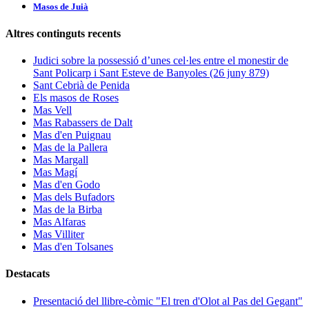
Masos de Juià
Altres continguts recents
Judici sobre la possessió d’unes cel·les entre el monestir de
Sant Policarp i Sant Esteve de Banyoles (26 juny 879)
Sant Cebrià de Penida
Els masos de Roses
Mas Vell
Mas Rabassers de Dalt
Mas d'en Puignau
Mas de la Pallera
Mas Margall
Mas Magí
Mas d'en Godo
Mas dels Bufadors
Mas de la Birba
Mas Alfaras
Mas Villiter
Mas d'en Tolsanes
Destacats
Presentació del llibre-còmic "El tren d'Olot al Pas del Gegant"