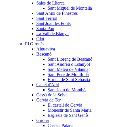
Sales de Llierca
Sant Miquel de Montella
Sant Aniol de Finestres
Sant Ferriol
Sant Joan les Fonts
Santa Pau
La Vall de Bianya
Olot
El Gironès
Aiguaviva
Bescanó
Sant Llorenç de Bescanó
Sant Andreu d'Estanyol
Sant Mateu de Vilanna
Sant Pere de Montfullà
Ermita de Sant Sebastià
Canet d'Adri
Sant Joan de Montbó
Cassà de la Selva
Cervià de Ter
El castell de Cervià
Monestir de Santa Maria
Església de Sant Genís
Girona
Cases i Palaus