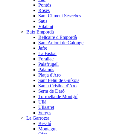
Pontós
Roses
Sant Climent Sescebes
Saus
Vilafant
Baix Empordà
Bellcaire d'Empordà
Sant Antoni de Calonge
Jafre
La Bisbal
Forallac
Palafrugell
Palamós
Platja d'Aro
Sant Feliu de Guíxols
Santa Cristina d'Aro
Serra de Daró
Torroella de Montgrí
Ullà
Ullastret
Verges
La Garrotxa
Besalú
Montagut