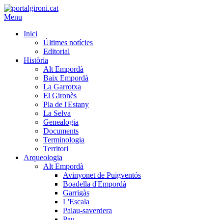
Menu
Inici
Últimes notícies
Editorial
Història
Alt Empordà
Baix Empordà
La Garrotxa
El Gironès
Pla de l'Estany
La Selva
Genealogia
Documents
Terminologia
Territori
Arqueologia
Alt Empordà
Avinyonet de Puigventós
Boadella d'Empordà
Garrigàs
L'Escala
Palau-saverdera
Pau