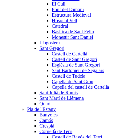
El Call
Pont del Dimoni
Estructura Medieval
Hospital Vell
Catedral
Basílica de Sant Feliu
Monestir Sant Daniel
Llagostera
Sant Gregori
Castell de Cartellà
Castell de Sant Gregori
Església de Sant Gregori
Sant Bartomeu de Segalars
Castell de Tudela
Capella de Sant Grau
Capella del castell de Cartellà
Sant Julià de Ramis
Sant Martí de Llémena
Quart
Pla de l'Estany
Banyoles
Camós
Crespià
Cornellà de Terri
Castell de Ravós del Terri