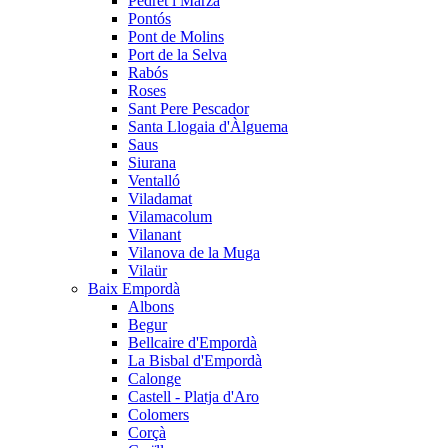
Pedret i Marzà
Pontós
Pont de Molins
Port de la Selva
Rabós
Roses
Sant Pere Pescador
Santa Llogaia d'Àlguema
Saus
Siurana
Ventalló
Viladamat
Vilamacolum
Vilanant
Vilanova de la Muga
Vilaür
Baix Empordà
Albons
Begur
Bellcaire d'Empordà
La Bisbal d'Empordà
Calonge
Castell - Platja d'Aro
Colomers
Corçà