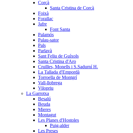
Corçà
Santa Cristina de Corçà
Foixà
Forallac
Jafre
Font Santa
Palamós
Palau-sator
Pals
Parlavà
Sant Feliu de Guíxols
Santa Cristina d'Aro
Cruïlles, Monells i S.Sadurní H.
La Tallada d'Empordà
Torroella de Montgrí
Vall-llobrega
Vilopriu
La Garrotxa
Besalú
Beuda
Mieres
Montagut
Les Planes d'Hostoles
Puig-alder
Les Preses