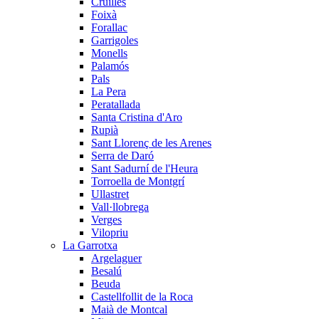
Cruïlles
Foixà
Forallac
Garrigoles
Monells
Palamós
Pals
La Pera
Peratallada
Santa Cristina d'Aro
Rupià
Sant Llorenç de les Arenes
Serra de Daró
Sant Sadurní de l'Heura
Torroella de Montgrí
Ullastret
Vall·llobrega
Verges
Vilopriu
La Garrotxa
Argelaguer
Besalú
Beuda
Castellfollit de la Roca
Maià de Montcal