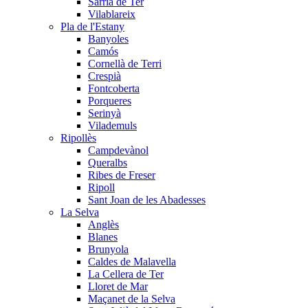
Sarrià de Ter
Vilablareix
Pla de l'Estany
Banyoles
Camós
Cornellà de Terri
Crespià
Fontcoberta
Porqueres
Serinyà
Vilademuls
Ripollès
Campdevànol
Queralbs
Ribes de Freser
Ripoll
Sant Joan de les Abadesses
La Selva
Anglès
Blanes
Brunyola
Caldes de Malavella
La Cellera de Ter
Lloret de Mar
Maçanet de la Selva