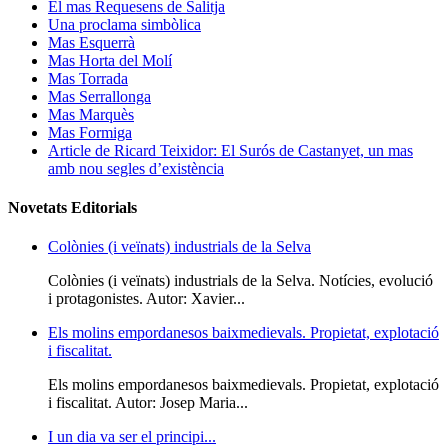
El mas Requesens de Salitja
Una proclama simbòlica
Mas Esquerrà
Mas Horta del Molí
Mas Torrada
Mas Serrallonga
Mas Marquès
Mas Formiga
Article de Ricard Teixidor: El Surós de Castanyet, un mas
amb nou segles d’existència
Novetats Editorials
Colònies (i veïnats) industrials de la Selva
Colònies (i veïnats) industrials de la Selva. Notícies, evolució
i protagonistes. Autor: Xavier...
Els molins empordanesos baixmedievals. Propietat, explotació
i fiscalitat.
Els molins empordanesos baixmedievals. Propietat, explotació
i fiscalitat. Autor: Josep Maria...
I un dia va ser el principi...