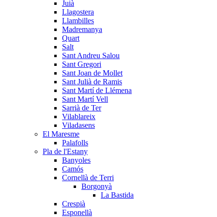
Juià
Llagostera
Llambilles
Madremanya
Quart
Salt
Sant Andreu Salou
Sant Gregori
Sant Joan de Mollet
Sant Julià de Ramis
Sant Martí de Llémena
Sant Martí Vell
Sarrià de Ter
Vilablareix
Viladasens
El Maresme
Palafolls
Pla de l'Estany
Banyoles
Camós
Cornellà de Terri
Borgonyà
La Bastida
Crespià
Esponellà