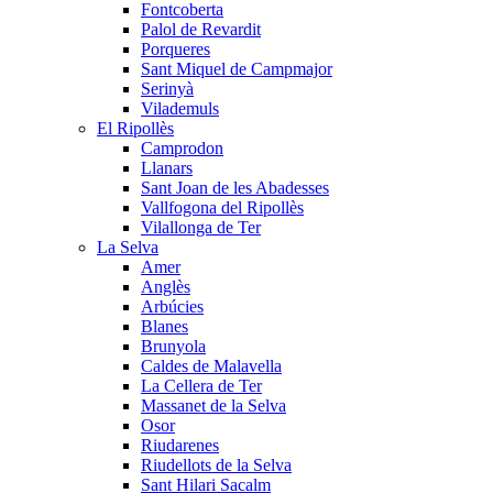
Fontcoberta
Palol de Revardit
Porqueres
Sant Miquel de Campmajor
Serinyà
Vilademuls
El Ripollès
Camprodon
Llanars
Sant Joan de les Abadesses
Vallfogona del Ripollès
Vilallonga de Ter
La Selva
Amer
Anglès
Arbúcies
Blanes
Brunyola
Caldes de Malavella
La Cellera de Ter
Massanet de la Selva
Osor
Riudarenes
Riudellots de la Selva
Sant Hilari Sacalm