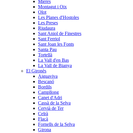
Mieres
Montagut i Oix
Olot
Les Planes d'Hostoles
Les Preses
Riudaura
Sant Aniol de Finestres
Sant Ferriol
Sant Joan les Fonts
Santa Pau
Tortellà
La Vall d'en Bas
La Vall de Bianya
El Gironès
Aiguaviva
Bescanó
Bordils
Campllong
Canet d'Adri
Cassà de la Selva
Cervià de Ter
Celrà
Flaçà
Fornells de la Selva
Girona