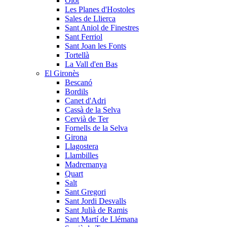
Olot
Les Planes d'Hostoles
Sales de Llierca
Sant Aniol de Finestres
Sant Ferriol
Sant Joan les Fonts
Tortellà
La Vall d'en Bas
El Gironès
Bescanó
Bordils
Canet d'Adri
Cassà de la Selva
Cervià de Ter
Fornells de la Selva
Girona
Llagostera
Llambilles
Madremanya
Quart
Salt
Sant Gregori
Sant Jordi Desvalls
Sant Julià de Ramis
Sant Martí de Llémana