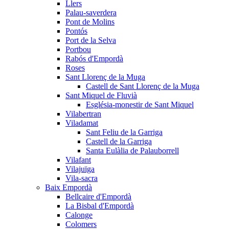
Llers
Palau-saverdera
Pont de Molins
Pontós
Port de la Selva
Portbou
Rabós d'Empordà
Roses
Sant Llorenç de la Muga
Castell de Sant Llorenç de la Muga
Sant Miquel de Fluvià
Església-monestir de Sant Miquel
Vilabertran
Viladamat
Sant Feliu de la Garriga
Castell de la Garriga
Santa Eulàlia de Palauborrell
Vilafant
Vilajuïga
Vila-sacra
Baix Empordà
Bellcaire d'Empordà
La Bisbal d'Empordà
Calonge
Colomers