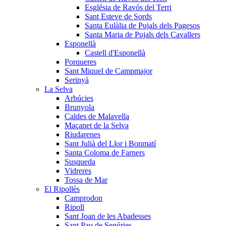
Església de Ravós del Terri
Sant Esteve de Sords
Santa Eulàlia de Pujals dels Pagesos
Santa Maria de Pujals dels Cavallers
Esponellà
Castell d'Esponellà
Porqueres
Sant Miquel de Campmajor
Serinyà
La Selva
Arbúcies
Brunyola
Caldes de Malavella
Maçanet de la Selva
Riudarenes
Sant Julià del Llor i Bonmatí
Santa Coloma de Farners
Susqueda
Vidreres
Tossa de Mar
El Ripollès
Camprodon
Ripoll
Sant Joan de les Abadesses
Sant Pau de Segúries