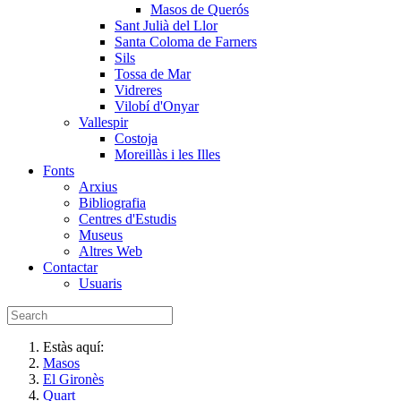
Masos de Querós
Sant Julià del Llor
Santa Coloma de Farners
Sils
Tossa de Mar
Vidreres
Vilobí d'Onyar
Vallespir
Costoja
Moreillàs i les Illes
Fonts
Arxius
Bibliografia
Centres d'Estudis
Museus
Altres Web
Contactar
Usuaris
Estàs aquí:
Masos
El Gironès
Quart