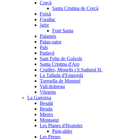
Corçà
Santa Cristina de Corçà
Foixà
Forallac
Jafre
Font Santa
Palamós
Palau-sator
Pals
Parlavà
Sant Feliu de Guíxols
Santa Cristina d'Aro
Cruïlles, Monells i S.Sadurní H.
La Tallada d'Empordà
Torroella de Montgrí
Vall-llobrega
Vilopriu
La Garrotxa
Besalú
Beuda
Mieres
Montagut
Les Planes d'Hostoles
Puig-alder
Les Preses