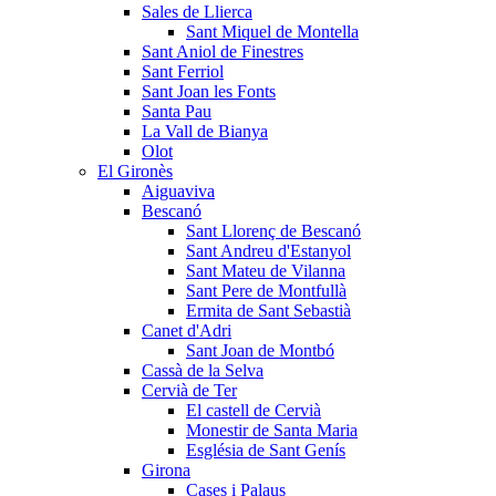
Sales de Llierca
Sant Miquel de Montella
Sant Aniol de Finestres
Sant Ferriol
Sant Joan les Fonts
Santa Pau
La Vall de Bianya
Olot
El Gironès
Aiguaviva
Bescanó
Sant Llorenç de Bescanó
Sant Andreu d'Estanyol
Sant Mateu de Vilanna
Sant Pere de Montfullà
Ermita de Sant Sebastià
Canet d'Adri
Sant Joan de Montbó
Cassà de la Selva
Cervià de Ter
El castell de Cervià
Monestir de Santa Maria
Església de Sant Genís
Girona
Cases i Palaus