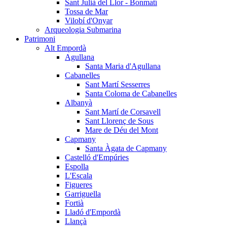
Sant Julià del Llor - Bonmatí
Tossa de Mar
Vilobí d'Onyar
Arqueologia Submarina
Patrimoni
Alt Empordà
Agullana
Santa Maria d'Agullana
Cabanelles
Sant Martí Sesserres
Santa Coloma de Cabanelles
Albanyà
Sant Martí de Corsavell
Sant Llorenç de Sous
Mare de Déu del Mont
Capmany
Santa Àgata de Capmany
Castelló d'Empúries
Espolla
L'Escala
Figueres
Garriguella
Fortià
Lladó d'Empordà
Llançà