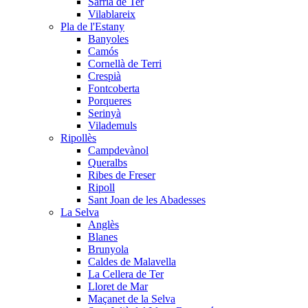
Sarrià de Ter
Vilablareix
Pla de l'Estany
Banyoles
Camós
Cornellà de Terri
Crespià
Fontcoberta
Porqueres
Serinyà
Vilademuls
Ripollès
Campdevànol
Queralbs
Ribes de Freser
Ripoll
Sant Joan de les Abadesses
La Selva
Anglès
Blanes
Brunyola
Caldes de Malavella
La Cellera de Ter
Lloret de Mar
Maçanet de la Selva