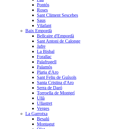
Pontós
Roses
Sant Climent Sescebes
Saus
Vilafant
Baix Empordà
Bellcaire d'Empordà
Sant Antoni de Calonge
Jafre
La Bisbal
Forallac
Palafrugell
Palamós
Platja d'Aro
Sant Feliu de Guíxols
Santa Cristina d'Aro
Serra de Daró
Torroella de Montgrí
Ullà
Ullastret
Verges
La Garrotxa
Besalú
Montagut