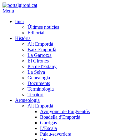
Menu
Inici
Últimes notícies
Editorial
Història
Alt Empordà
Baix Empordà
La Garrotxa
El Gironès
Pla de l'Estany
La Selva
Genealogia
Documents
Terminologia
Territori
Arqueologia
Alt Empordà
Avinyonet de Puigventós
Boadella d'Empordà
Garrigàs
L'Escala
Palau-saverdera
Pau