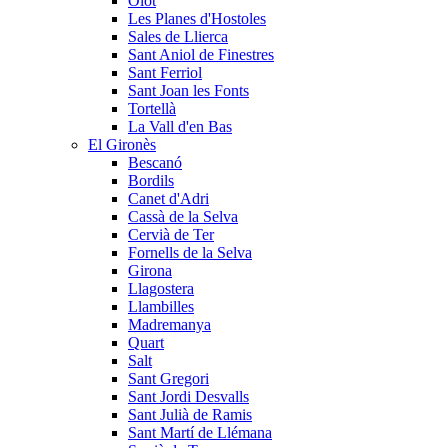
Olot
Les Planes d'Hostoles
Sales de Llierca
Sant Aniol de Finestres
Sant Ferriol
Sant Joan les Fonts
Tortellà
La Vall d'en Bas
El Gironès
Bescanó
Bordils
Canet d'Adri
Cassà de la Selva
Cervià de Ter
Fornells de la Selva
Girona
Llagostera
Llambilles
Madremanya
Quart
Salt
Sant Gregori
Sant Jordi Desvalls
Sant Julià de Ramis
Sant Martí de Llémana