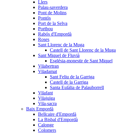
Llers
Palau-saverdera
Pont de Molins
Pontós
Port de la Selva
Portbou
Rabós d'Empordà
Roses
Sant Llorenç de la Muga
Castell de Sant Llorenç de la Muga
Sant Miquel de Fluvià
Església-monestir de Sant Miquel
Vilabertran
Viladamat
Sant Feliu de la Garriga
Castell de la Garriga
Santa Eulàlia de Palauborrell
Vilafant
Vilajuïga
Vila-sacra
Baix Empordà
Bellcaire d'Empordà
La Bisbal d'Empordà
Calonge
Colomers