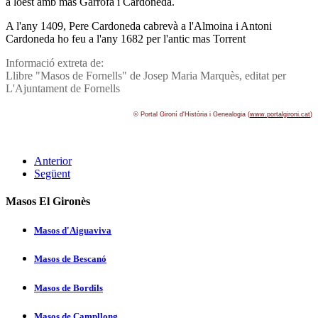
a loest amb mas Garrofa i Cardoneda.
A l'any 1409, Pere Cardoneda cabrevà a l'Almoina i Antoni
Cardoneda ho feu a l'any 1682 per l'antic mas Torrent
Informació extreta de:
Llibre "Masos de Fornells" de Josep Maria Marquès, editat per
L'Ajuntament de Fornells
© Portal Gironí­ d'Història i Genealogia (
www.portalgironi.cat
)
Anterior
Següent
Masos El Gironès
Masos d'Aiguaviva
Masos de Bescanó
Masos de Bordils
Masos de Campllong