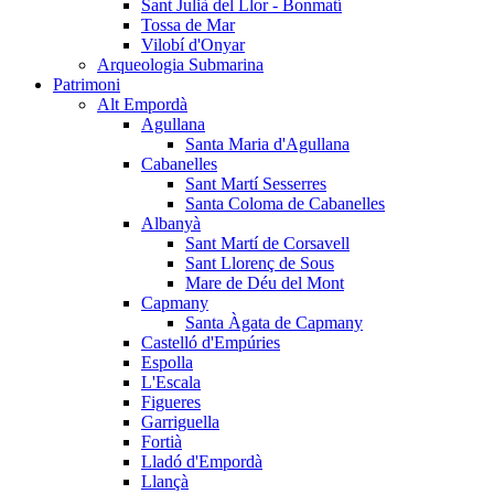
Sant Julià del Llor - Bonmatí
Tossa de Mar
Vilobí d'Onyar
Arqueologia Submarina
Patrimoni
Alt Empordà
Agullana
Santa Maria d'Agullana
Cabanelles
Sant Martí Sesserres
Santa Coloma de Cabanelles
Albanyà
Sant Martí de Corsavell
Sant Llorenç de Sous
Mare de Déu del Mont
Capmany
Santa Àgata de Capmany
Castelló d'Empúries
Espolla
L'Escala
Figueres
Garriguella
Fortià
Lladó d'Empordà
Llançà