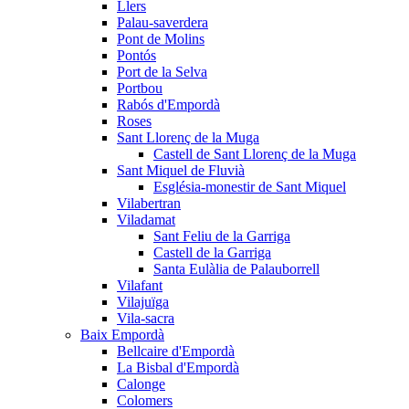
Llers
Palau-saverdera
Pont de Molins
Pontós
Port de la Selva
Portbou
Rabós d'Empordà
Roses
Sant Llorenç de la Muga
Castell de Sant Llorenç de la Muga
Sant Miquel de Fluvià
Església-monestir de Sant Miquel
Vilabertran
Viladamat
Sant Feliu de la Garriga
Castell de la Garriga
Santa Eulàlia de Palauborrell
Vilafant
Vilajuïga
Vila-sacra
Baix Empordà
Bellcaire d'Empordà
La Bisbal d'Empordà
Calonge
Colomers