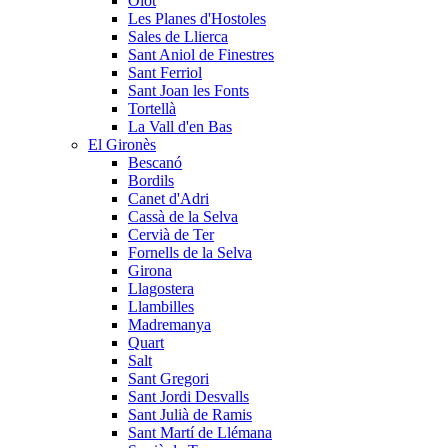
Olot
Les Planes d'Hostoles
Sales de Llierca
Sant Aniol de Finestres
Sant Ferriol
Sant Joan les Fonts
Tortellà
La Vall d'en Bas
El Gironès
Bescanó
Bordils
Canet d'Adri
Cassà de la Selva
Cervià de Ter
Fornells de la Selva
Girona
Llagostera
Llambilles
Madremanya
Quart
Salt
Sant Gregori
Sant Jordi Desvalls
Sant Julià de Ramis
Sant Martí de Llémana