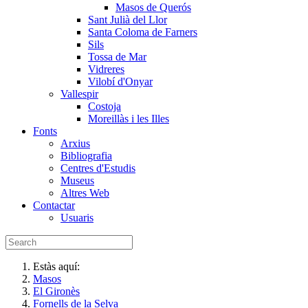
Masos de Querós
Sant Julià del Llor
Santa Coloma de Farners
Sils
Tossa de Mar
Vidreres
Vilobí d'Onyar
Vallespir
Costoja
Moreillàs i les Illes
Fonts
Arxius
Bibliografia
Centres d'Estudis
Museus
Altres Web
Contactar
Usuaris
Estàs aquí:
Masos
El Gironès
Fornells de la Selva