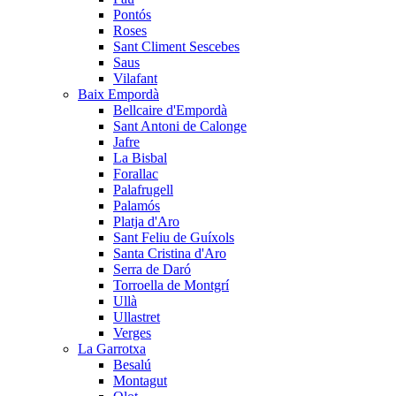
Pontós
Roses
Sant Climent Sescebes
Saus
Vilafant
Baix Empordà
Bellcaire d'Empordà
Sant Antoni de Calonge
Jafre
La Bisbal
Forallac
Palafrugell
Palamós
Platja d'Aro
Sant Feliu de Guíxols
Santa Cristina d'Aro
Serra de Daró
Torroella de Montgrí
Ullà
Ullastret
Verges
La Garrotxa
Besalú
Montagut