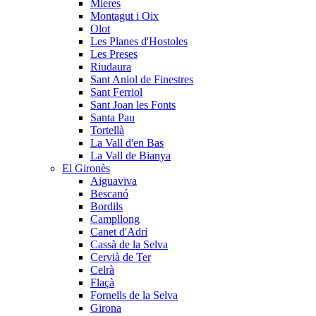
Mieres
Montagut i Oix
Olot
Les Planes d'Hostoles
Les Preses
Riudaura
Sant Aniol de Finestres
Sant Ferriol
Sant Joan les Fonts
Santa Pau
Tortellà
La Vall d'en Bas
La Vall de Bianya
El Gironès
Aiguaviva
Bescanó
Bordils
Campllong
Canet d'Adri
Cassà de la Selva
Cervià de Ter
Celrà
Flaçà
Fornells de la Selva
Girona