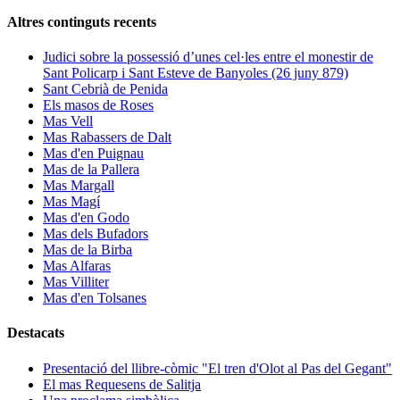
Altres continguts recents
Judici sobre la possessió d’unes cel·les entre el monestir de
Sant Policarp i Sant Esteve de Banyoles (26 juny 879)
Sant Cebrià de Penida
Els masos de Roses
Mas Vell
Mas Rabassers de Dalt
Mas d'en Puignau
Mas de la Pallera
Mas Margall
Mas Magí
Mas d'en Godo
Mas dels Bufadors
Mas de la Birba
Mas Alfaras
Mas Villiter
Mas d'en Tolsanes
Destacats
Presentació del llibre-còmic "El tren d'Olot al Pas del Gegant"
El mas Requesens de Salitja