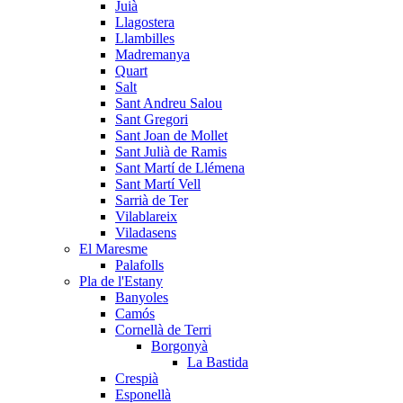
Juià
Llagostera
Llambilles
Madremanya
Quart
Salt
Sant Andreu Salou
Sant Gregori
Sant Joan de Mollet
Sant Julià de Ramis
Sant Martí de Llémena
Sant Martí Vell
Sarrià de Ter
Vilablareix
Viladasens
El Maresme
Palafolls
Pla de l'Estany
Banyoles
Camós
Cornellà de Terri
Borgonyà
La Bastida
Crespià
Esponellà