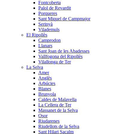
Fontcoberta
Palol de Revardit
Porqueres
Sant Miquel de Campmajor
Serinyà
Vilademuls
El Ripollès
Camprodon
Llanars
Sant Joan de les Abadesses
Vallfogona del Ripollès
Vilallonga de Ter
La Selva
Amer
Anglès
Arbúcies
Blanes
Brunyola
Caldes de Malavella
La Cellera de Ter
Massanet de la Selva
Osor
Riudarenes
Riudellots de la Selva
Sant Hilari Sacalm