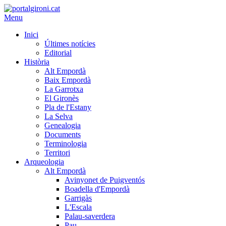
Menu
Inici
Últimes notícies
Editorial
Història
Alt Empordà
Baix Empordà
La Garrotxa
El Gironès
Pla de l'Estany
La Selva
Genealogia
Documents
Terminologia
Territori
Arqueologia
Alt Empordà
Avinyonet de Puigventós
Boadella d'Empordà
Garrigàs
L'Escala
Palau-saverdera
Pau