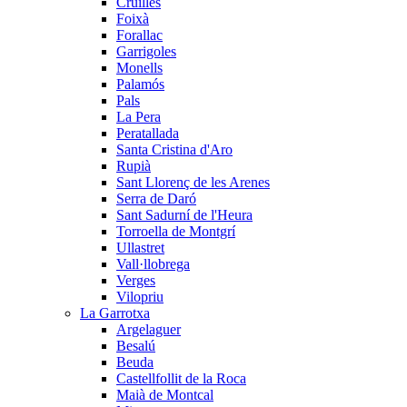
Cruïlles
Foixà
Forallac
Garrigoles
Monells
Palamós
Pals
La Pera
Peratallada
Santa Cristina d'Aro
Rupià
Sant Llorenç de les Arenes
Serra de Daró
Sant Sadurní de l'Heura
Torroella de Montgrí
Ullastret
Vall·llobrega
Verges
Vilopriu
La Garrotxa
Argelaguer
Besalú
Beuda
Castellfollit de la Roca
Maià de Montcal