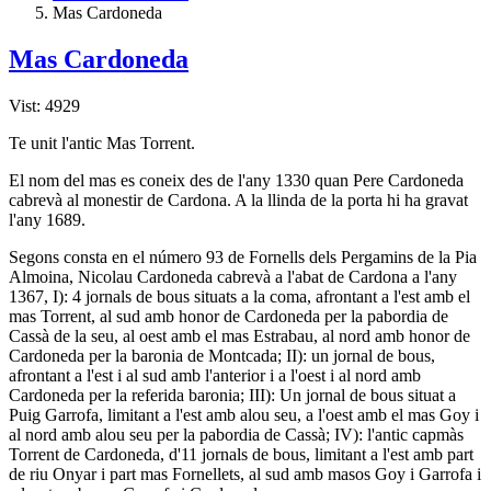
Mas Cardoneda
Mas Cardoneda
Vist: 4929
Te unit l'antic Mas Torrent.
El nom del mas es coneix des de l'any 1330 quan Pere Cardoneda
cabrevà al monestir de Cardona. A la llinda de la porta hi ha gravat
l'any 1689.
Segons consta en el número 93 de Fornells dels Pergamins de la Pia
Almoina, Nicolau Cardoneda cabrevà a l'abat de Cardona a l'any
1367, I): 4 jornals de bous situats a la coma, afrontant a l'est amb el
mas Torrent, al sud amb honor de Cardoneda per la pabordia de
Cassà de la seu, al oest amb el mas Estrabau, al nord amb honor de
Cardoneda per la baronia de Montcada; II): un jornal de bous,
afrontant a l'est i al sud amb l'anterior i a l'oest i al nord amb
Cardoneda per la referida baronia; III): Un jornal de bous situat a
Puig Garrofa, limitant a l'est amb alou seu, a l'oest amb el mas Goy i
al nord amb alou seu per la pabordia de Cassà; IV): l'antic capmàs
Torrent de Cardoneda, d'11 jornals de bous, limitant a l'est amb part
de riu Onyar i part mas Fornellets, al sud amb masos Goy i Garrofa i