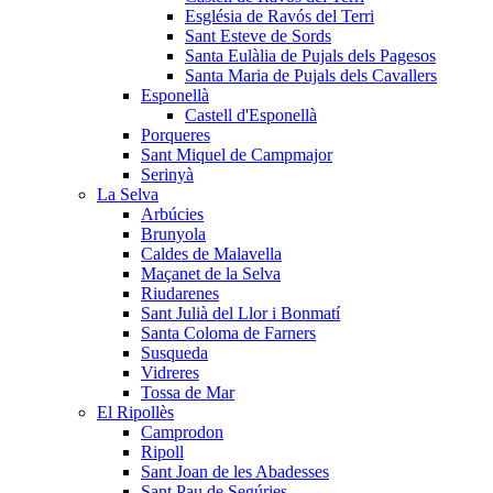
Església de Ravós del Terri
Sant Esteve de Sords
Santa Eulàlia de Pujals dels Pagesos
Santa Maria de Pujals dels Cavallers
Esponellà
Castell d'Esponellà
Porqueres
Sant Miquel de Campmajor
Serinyà
La Selva
Arbúcies
Brunyola
Caldes de Malavella
Maçanet de la Selva
Riudarenes
Sant Julià del Llor i Bonmatí
Santa Coloma de Farners
Susqueda
Vidreres
Tossa de Mar
El Ripollès
Camprodon
Ripoll
Sant Joan de les Abadesses
Sant Pau de Segúries