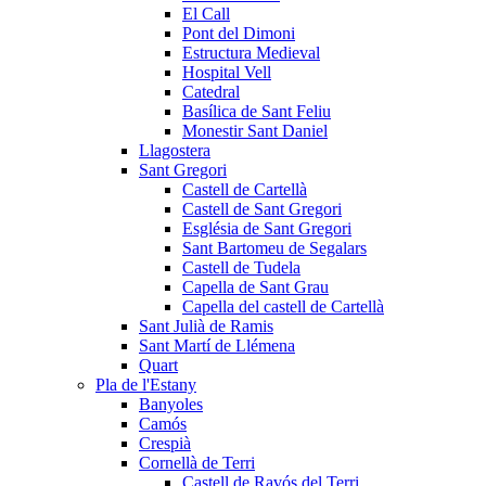
El Call
Pont del Dimoni
Estructura Medieval
Hospital Vell
Catedral
Basílica de Sant Feliu
Monestir Sant Daniel
Llagostera
Sant Gregori
Castell de Cartellà
Castell de Sant Gregori
Església de Sant Gregori
Sant Bartomeu de Segalars
Castell de Tudela
Capella de Sant Grau
Capella del castell de Cartellà
Sant Julià de Ramis
Sant Martí de Llémena
Quart
Pla de l'Estany
Banyoles
Camós
Crespià
Cornellà de Terri
Castell de Ravós del Terri