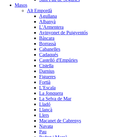
Masos
Alt Empordà
Agullana
Albanyà
L'Armentera
Avinyonet de Puigventós
Bàscara
Borrassà
Cabanelles
Cadaqués
Castelló d'Empúries
Cistella
Darnius
Figueres
Fortià
L'Escala
La Jonquera
La Selva de Mar
Lladó
Llançà
Llers
Maçanet de Cabrenys
Navata
Pau