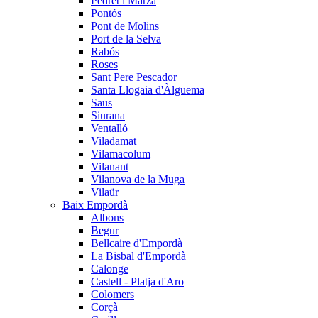
Pedret i Marzà
Pontós
Pont de Molins
Port de la Selva
Rabós
Roses
Sant Pere Pescador
Santa Llogaia d'Àlguema
Saus
Siurana
Ventalló
Viladamat
Vilamacolum
Vilanant
Vilanova de la Muga
Vilaür
Baix Empordà
Albons
Begur
Bellcaire d'Empordà
La Bisbal d'Empordà
Calonge
Castell - Platja d'Aro
Colomers
Corçà