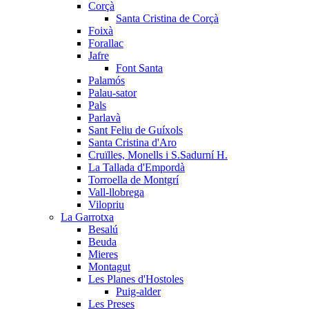
Corçà
Santa Cristina de Corçà
Foixà
Forallac
Jafre
Font Santa
Palamós
Palau-sator
Pals
Parlavà
Sant Feliu de Guíxols
Santa Cristina d'Aro
Cruïlles, Monells i S.Sadurní H.
La Tallada d'Empordà
Torroella de Montgrí
Vall-llobrega
Vilopriu
La Garrotxa
Besalú
Beuda
Mieres
Montagut
Les Planes d'Hostoles
Puig-alder
Les Preses