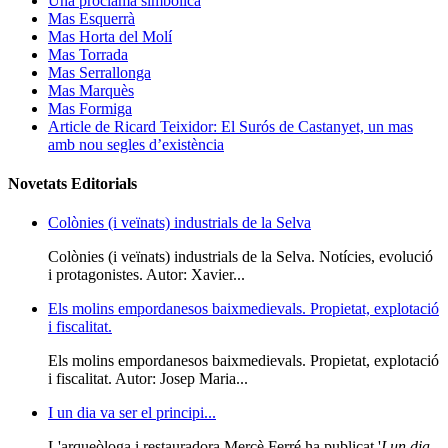
Una proclama simbòlica
Mas Esquerrà
Mas Horta del Molí
Mas Torrada
Mas Serrallonga
Mas Marquès
Mas Formiga
Article de Ricard Teixidor: El Surós de Castanyet, un mas
amb nou segles d’existència
Novetats Editorials
Colònies (i veïnats) industrials de la Selva
Colònies (i veïnats) industrials de la Selva. Notícies, evolució
i protagonistes. Autor: Xavier...
Els molins empordanesos baixmedievals. Propietat, explotació
i fiscalitat.
Els molins empordanesos baixmedievals. Propietat, explotació
i fiscalitat. Autor: Josep Maria...
I un dia va ser el principi...
L'arqueòloga i restauradora Mercè Ferré ha publicat '
I un dia