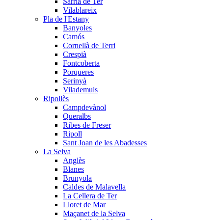
Sarrià de Ter
Vilablareix
Pla de l'Estany
Banyoles
Camós
Cornellà de Terri
Crespià
Fontcoberta
Porqueres
Serinyà
Vilademuls
Ripollès
Campdevànol
Queralbs
Ribes de Freser
Ripoll
Sant Joan de les Abadesses
La Selva
Anglès
Blanes
Brunyola
Caldes de Malavella
La Cellera de Ter
Lloret de Mar
Maçanet de la Selva