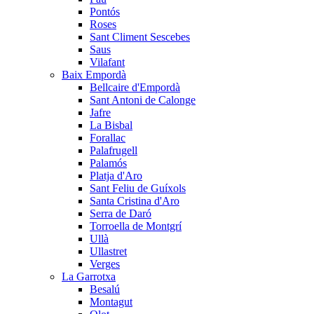
Pontós
Roses
Sant Climent Sescebes
Saus
Vilafant
Baix Empordà
Bellcaire d'Empordà
Sant Antoni de Calonge
Jafre
La Bisbal
Forallac
Palafrugell
Palamós
Platja d'Aro
Sant Feliu de Guíxols
Santa Cristina d'Aro
Serra de Daró
Torroella de Montgrí
Ullà
Ullastret
Verges
La Garrotxa
Besalú
Montagut