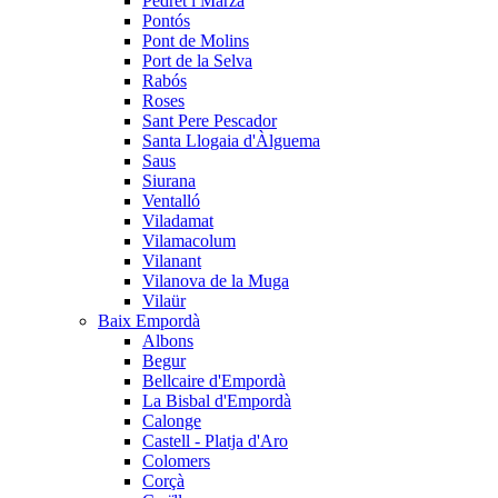
Pedret i Marzà
Pontós
Pont de Molins
Port de la Selva
Rabós
Roses
Sant Pere Pescador
Santa Llogaia d'Àlguema
Saus
Siurana
Ventalló
Viladamat
Vilamacolum
Vilanant
Vilanova de la Muga
Vilaür
Baix Empordà
Albons
Begur
Bellcaire d'Empordà
La Bisbal d'Empordà
Calonge
Castell - Platja d'Aro
Colomers
Corçà