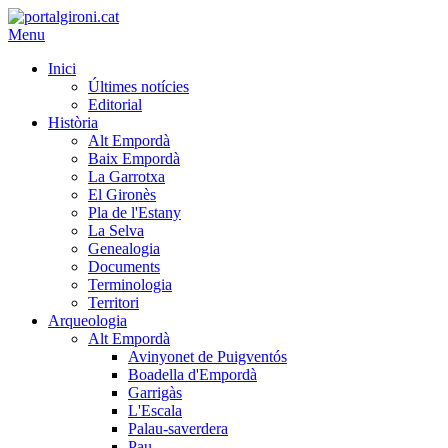
Menu
Inici
Últimes notícies
Editorial
Història
Alt Empordà
Baix Empordà
La Garrotxa
El Gironès
Pla de l'Estany
La Selva
Genealogia
Documents
Terminologia
Territori
Arqueologia
Alt Empordà
Avinyonet de Puigventós
Boadella d'Empordà
Garrigàs
L'Escala
Palau-saverdera
Pau