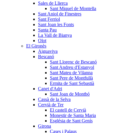
Sales de Llierca
Sant Miquel de Montella
Sant Aniol de Finestres
Sant Ferriol
Sant Joan les Fonts
Santa Pau
La Vall de Bianya
Olot
El Gironès
Aiguaviva
Bescanó
Sant Llorenç de Bescanó
Sant Andreu d'Estanyol
Sant Mateu de Vilanna
Sant Pere de Montfullà
Ermita de Sant Sebastià
Canet d'Adri
Sant Joan de Montbó
Cassà de la Selva
Cervià de Ter
El castell de Cervià
Monestir de Santa Maria
Església de Sant Genís
Girona
Cases i Palaus