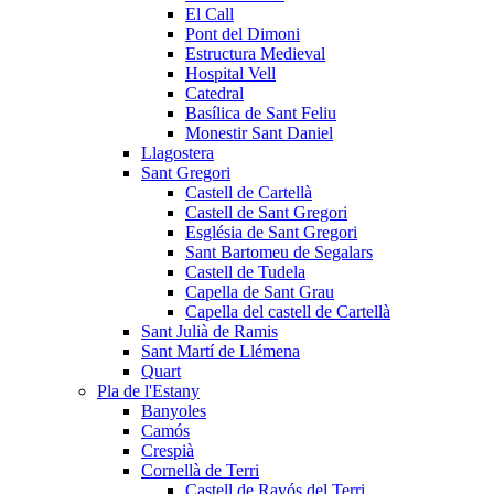
El Call
Pont del Dimoni
Estructura Medieval
Hospital Vell
Catedral
Basílica de Sant Feliu
Monestir Sant Daniel
Llagostera
Sant Gregori
Castell de Cartellà
Castell de Sant Gregori
Església de Sant Gregori
Sant Bartomeu de Segalars
Castell de Tudela
Capella de Sant Grau
Capella del castell de Cartellà
Sant Julià de Ramis
Sant Martí de Llémena
Quart
Pla de l'Estany
Banyoles
Camós
Crespià
Cornellà de Terri
Castell de Ravós del Terri