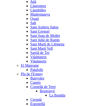
Juià
Llagostera
Llambilles
Madremanya
Quart
Salt
Sant Andreu Salou
Sant Gregori
Sant Joan de Mollet
Sant Julià de Ramis
Sant Martí de Llémena
Sant Martí Vell
Sarrià de Ter
Vilablareix
Viladasens
El Maresme
Palafolls
Pla de l'Estany
Banyoles
Camós
Cornellà de Terri
Borgonyà
La Bastida
Crespià
Esponellà