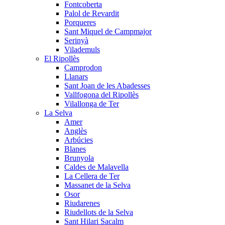
Fontcoberta
Palol de Revardit
Porqueres
Sant Miquel de Campmajor
Serinyà
Vilademuls
El Ripollès
Camprodon
Llanars
Sant Joan de les Abadesses
Vallfogona del Ripollès
Vilallonga de Ter
La Selva
Amer
Anglès
Arbúcies
Blanes
Brunyola
Caldes de Malavella
La Cellera de Ter
Massanet de la Selva
Osor
Riudarenes
Riudellots de la Selva
Sant Hilari Sacalm