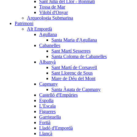
Sant Julià del Llor - Bonmatí
Tossa de Mar
Vilobí d'Onyar
Arqueologia Submarina
Patrimoni
Alt Empordà
Agullana
Santa Maria d'Agullana
Cabanelles
Sant Martí Sesserres
Santa Coloma de Cabanelles
Albanyà
Sant Martí de Corsavell
Sant Llorenç de Sous
Mare de Déu del Mont
Capmany
Santa Àgata de Capmany
Castelló d'Empúries
Espolla
L'Escala
Figueres
Garriguella
Fortià
Lladó d'Empordà
Llançà