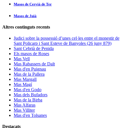
Masos de Cervià de Ter
Masos de Juià
Altres continguts recents
Judici sobre la possessió d’unes cel·les entre el monestir de
Sant Policarp i Sant Esteve de Banyoles (26 juny 879)
Sant Cebrià de Penida
Els masos de Roses
Mas Vell
Mas Rabassers de Dalt
Mas d'en Puignau
Mas de la Pallera
Mas Margall
Mas Magí
Mas d'en Godo
Mas dels Bufadors
Mas de la Birba
Mas Alfaras
Mas Villiter
Mas d'en Tolsanes
Destacats