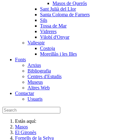
Masos de Querós
Sant Julià del Llor
Santa Coloma de Farners
Sils
Tossa de Mar
Vidreres
Vilobí d'Onyar
Vallespir
Costoja
Moreillàs i les Illes
Fonts
Arxius
Bibliografia
Centres d'Estudis
Museus
Altres Web
Contactar
Usuaris
Estàs aquí:
Masos
El Gironès
Fornells de la Selva