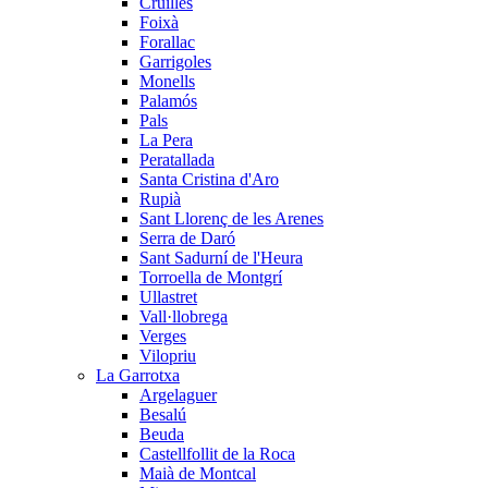
Cruïlles
Foixà
Forallac
Garrigoles
Monells
Palamós
Pals
La Pera
Peratallada
Santa Cristina d'Aro
Rupià
Sant Llorenç de les Arenes
Serra de Daró
Sant Sadurní de l'Heura
Torroella de Montgrí
Ullastret
Vall·llobrega
Verges
Vilopriu
La Garrotxa
Argelaguer
Besalú
Beuda
Castellfollit de la Roca
Maià de Montcal