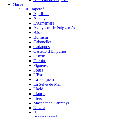
Masos
Alt Empordà
Agullana
Albanyà
L'Armentera
Avinyonet de Puigventós
Bàscara
Borrassà
Cabanelles
Cadaqués
Castelló d'Empúries
Cistella
Darnius
Figueres
Fortià
L'Escala
La Jonquera
La Selva de Mar
Lladó
Llançà
Llers
Maçanet de Cabrenys
Navata
Pau