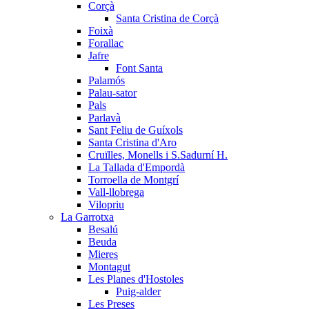
Corçà
Santa Cristina de Corçà
Foixà
Forallac
Jafre
Font Santa
Palamós
Palau-sator
Pals
Parlavà
Sant Feliu de Guíxols
Santa Cristina d'Aro
Cruïlles, Monells i S.Sadurní H.
La Tallada d'Empordà
Torroella de Montgrí
Vall-llobrega
Vilopriu
La Garrotxa
Besalú
Beuda
Mieres
Montagut
Les Planes d'Hostoles
Puig-alder
Les Preses