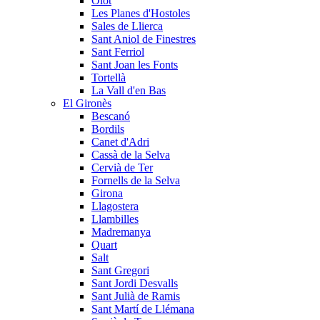
Olot
Les Planes d'Hostoles
Sales de Llierca
Sant Aniol de Finestres
Sant Ferriol
Sant Joan les Fonts
Tortellà
La Vall d'en Bas
El Gironès
Bescanó
Bordils
Canet d'Adri
Cassà de la Selva
Cervià de Ter
Fornells de la Selva
Girona
Llagostera
Llambilles
Madremanya
Quart
Salt
Sant Gregori
Sant Jordi Desvalls
Sant Julià de Ramis
Sant Martí de Llémana