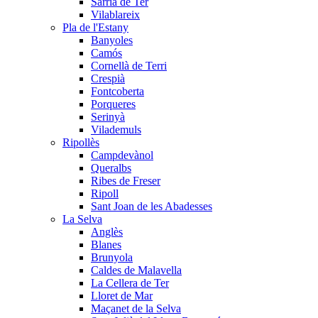
Sarrià de Ter
Vilablareix
Pla de l'Estany
Banyoles
Camós
Cornellà de Terri
Crespià
Fontcoberta
Porqueres
Serinyà
Vilademuls
Ripollès
Campdevànol
Queralbs
Ribes de Freser
Ripoll
Sant Joan de les Abadesses
La Selva
Anglès
Blanes
Brunyola
Caldes de Malavella
La Cellera de Ter
Lloret de Mar
Maçanet de la Selva