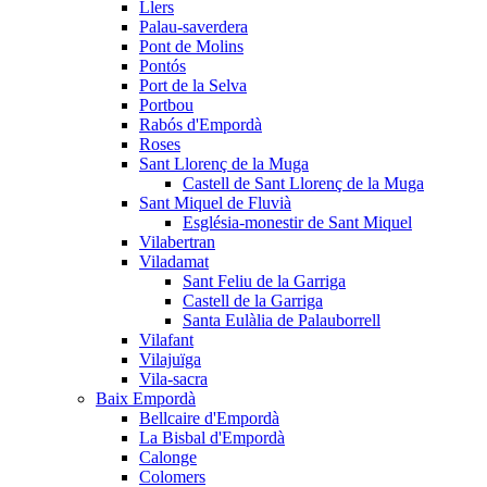
Llers
Palau-saverdera
Pont de Molins
Pontós
Port de la Selva
Portbou
Rabós d'Empordà
Roses
Sant Llorenç de la Muga
Castell de Sant Llorenç de la Muga
Sant Miquel de Fluvià
Església-monestir de Sant Miquel
Vilabertran
Viladamat
Sant Feliu de la Garriga
Castell de la Garriga
Santa Eulàlia de Palauborrell
Vilafant
Vilajuïga
Vila-sacra
Baix Empordà
Bellcaire d'Empordà
La Bisbal d'Empordà
Calonge
Colomers