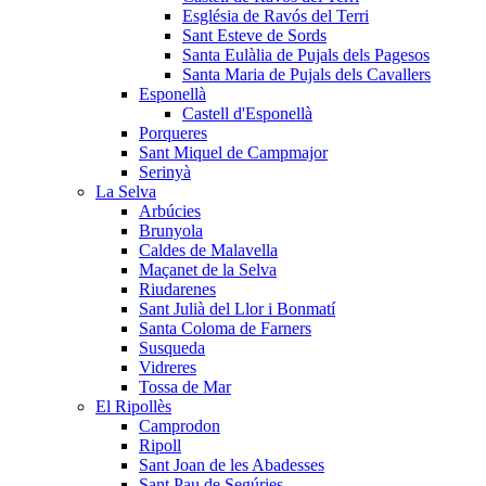
Església de Ravós del Terri
Sant Esteve de Sords
Santa Eulàlia de Pujals dels Pagesos
Santa Maria de Pujals dels Cavallers
Esponellà
Castell d'Esponellà
Porqueres
Sant Miquel de Campmajor
Serinyà
La Selva
Arbúcies
Brunyola
Caldes de Malavella
Maçanet de la Selva
Riudarenes
Sant Julià del Llor i Bonmatí
Santa Coloma de Farners
Susqueda
Vidreres
Tossa de Mar
El Ripollès
Camprodon
Ripoll
Sant Joan de les Abadesses
Sant Pau de Segúries