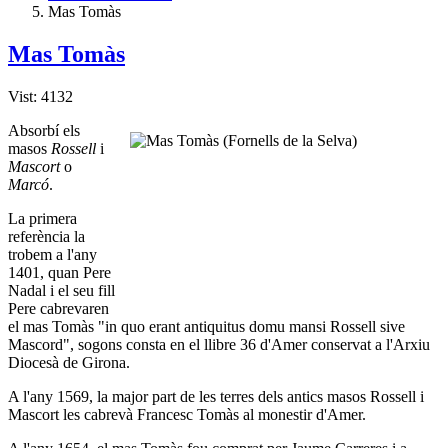
Mas Tomàs
Mas Tomàs
Vist: 4132
Absorbí­ els
masos
Rossell
i
Mascort
o
Marcó
.
La primera
referència la
trobem a l'any
1401, quan Pere
Nadal i el seu fill
Pere cabrevaren
el mas Tomàs "in quo erant antiquitus domu mansi Rossell sive
Mascord", sogons consta en el llibre 36 d'Amer conservat a l'Arxiu
Diocesà de Girona.
A l'any 1569, la major part de les terres dels antics masos Rossell i
Mascort les cabrevà Francesc Tomàs al monestir d'Amer.