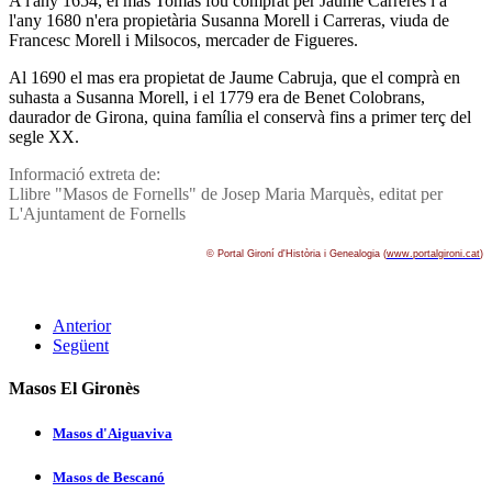
A l'any 1654, el mas Tomàs fou comprat per Jaume Carreres i a
l'any 1680 n'era propietària Susanna Morell i Carreras, viuda de
Francesc Morell i Milsocos, mercader de Figueres.
Al 1690 el mas era propietat de Jaume Cabruja, que el comprà en
suhasta a Susanna Morell, i el 1779 era de Benet Colobrans,
daurador de Girona, quina famí­lia el conservà fins a primer terç del
segle XX.
Informació extreta de:
Llibre "Masos de Fornells" de Josep Maria Marquès, editat per
L'Ajuntament de Fornells
© Portal Gironí­ d'Història i Genealogia (
www.portalgironi.cat
)
Anterior
Següent
Masos El Gironès
Masos d'Aiguaviva
Masos de Bescanó