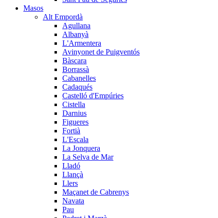
Masos
Alt Empordà
Agullana
Albanyà
L'Armentera
Avinyonet de Puigventós
Bàscara
Borrassà
Cabanelles
Cadaqués
Castelló d'Empúries
Cistella
Darnius
Figueres
Fortià
L'Escala
La Jonquera
La Selva de Mar
Lladó
Llançà
Llers
Maçanet de Cabrenys
Navata
Pau