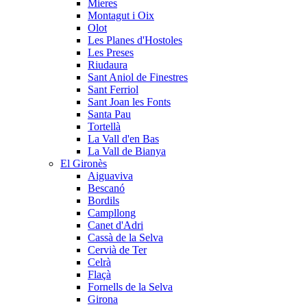
Mieres
Montagut i Oix
Olot
Les Planes d'Hostoles
Les Preses
Riudaura
Sant Aniol de Finestres
Sant Ferriol
Sant Joan les Fonts
Santa Pau
Tortellà
La Vall d'en Bas
La Vall de Bianya
El Gironès
Aiguaviva
Bescanó
Bordils
Campllong
Canet d'Adri
Cassà de la Selva
Cervià de Ter
Celrà
Flaçà
Fornells de la Selva
Girona