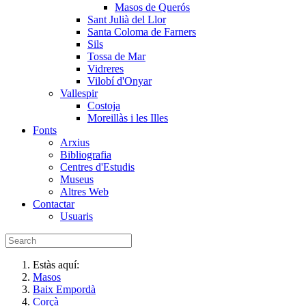
Masos de Querós
Sant Julià del Llor
Santa Coloma de Farners
Sils
Tossa de Mar
Vidreres
Vilobí d'Onyar
Vallespir
Costoja
Moreillàs i les Illes
Fonts
Arxius
Bibliografia
Centres d'Estudis
Museus
Altres Web
Contactar
Usuaris
Estàs aquí:
Masos
Baix Empordà
Corçà