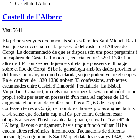
Castell de l'Alberc
Castell de l'Alberc
Vist: 5641
Els primers senyors documentats són les famí­lies Sant Miquel, Bas i
Ros que se succeeixen en la possessió del castell de l'Alberc de
Corçà. La documentació de que es disposa són uns pocs pergamins i
un capbreu de Castell d'Empordà, redactat entre 1320 i 1330, i un
altre de 1341 on s'especifiquen els drets que posseeix el llinatge
sobre el lloc de Corçà. Si be la genealogia amb les dades provinents
del fons Caramany no queda aclarida, si que podem veure el seupes.
En el capbreu de 1320-1330 trobem 33 confessions, amb terres
escampades entre Castell d'Empordà, Peratallada, La Bisbal,
Vulpellac i Canapost, un dels qual reconeix la seva condició d'home
propi i soliu per estar en possessió d'un mas. Al capbreu de 1341
augmenta el nombre de confessions fins a 72, 63 de les quals
confessen terres a Corçà, i el nombre d'homes propis augmenta fins
a 14, sense que declarin cap mal ús, per contra declaren estar
obligats al servei d'host i cavalcada i guaita, senyal el "castell" de
l'Alberg, llavors o antigament, havia tingut funció militar. Hi ha
encara altres referències, inconnexes, d'actuacions de diferents
personatges cognominats Sant Miquel datades els anys 1348, 1380,