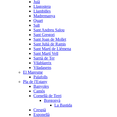
Juià
Llagostera
Llambilles
Madremanya
Quart
Salt
Sant Andreu Salou
Sant Gregori
Sant Joan de Mollet
Sant Julià de Ramis
Sant Martí de Llémena
Sant Martí Vell
Sarrià de Ter
Vilablareix
Viladasens
El Maresme
Palafolls
Pla de l'Estany
Banyoles
Camós
Cornellà de Terri
Borgonyà
La Bastida
Crespià
Esponellà