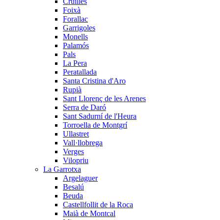
Cruïlles
Foixà
Forallac
Garrigoles
Monells
Palamós
Pals
La Pera
Peratallada
Santa Cristina d'Aro
Rupià
Sant Llorenç de les Arenes
Serra de Daró
Sant Sadurní de l'Heura
Torroella de Montgrí
Ullastret
Vall·llobrega
Verges
Vilopriu
La Garrotxa
Argelaguer
Besalú
Beuda
Castellfollit de la Roca
Maià de Montcal