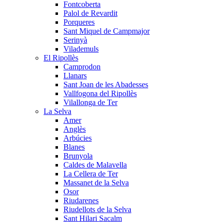
Fontcoberta
Palol de Revardit
Porqueres
Sant Miquel de Campmajor
Serinyà
Vilademuls
El Ripollès
Camprodon
Llanars
Sant Joan de les Abadesses
Vallfogona del Ripollès
Vilallonga de Ter
La Selva
Amer
Anglès
Arbúcies
Blanes
Brunyola
Caldes de Malavella
La Cellera de Ter
Massanet de la Selva
Osor
Riudarenes
Riudellots de la Selva
Sant Hilari Sacalm