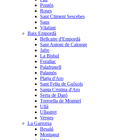
Pontós
Roses
Sant Climent Sescebes
Saus
Vilafant
Baix Empordà
Bellcaire d'Empordà
Sant Antoni de Calonge
Jafre
La Bisbal
Forallac
Palafrugell
Palamós
Platja d'Aro
Sant Feliu de Guíxols
Santa Cristina d'Aro
Serra de Daró
Torroella de Montgrí
Ullà
Ullastret
Verges
La Garrotxa
Besalú
Montagut