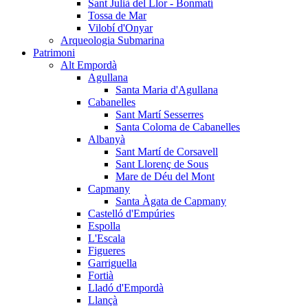
Sant Julià del Llor - Bonmatí
Tossa de Mar
Vilobí d'Onyar
Arqueologia Submarina
Patrimoni
Alt Empordà
Agullana
Santa Maria d'Agullana
Cabanelles
Sant Martí Sesserres
Santa Coloma de Cabanelles
Albanyà
Sant Martí de Corsavell
Sant Llorenç de Sous
Mare de Déu del Mont
Capmany
Santa Àgata de Capmany
Castelló d'Empúries
Espolla
L'Escala
Figueres
Garriguella
Fortià
Lladó d'Empordà
Llançà