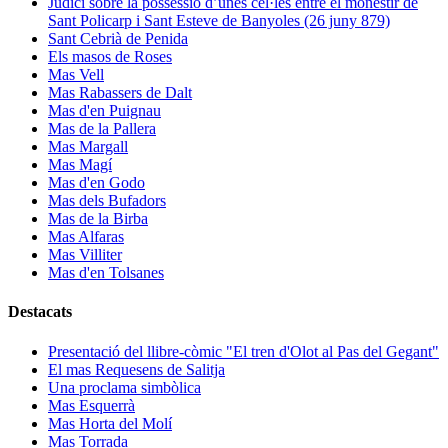
Judici sobre la possessió d’unes cel·les entre el monestir de
Sant Policarp i Sant Esteve de Banyoles (26 juny 879)
Sant Cebrià de Penida
Els masos de Roses
Mas Vell
Mas Rabassers de Dalt
Mas d'en Puignau
Mas de la Pallera
Mas Margall
Mas Magí
Mas d'en Godo
Mas dels Bufadors
Mas de la Birba
Mas Alfaras
Mas Villiter
Mas d'en Tolsanes
Destacats
Presentació del llibre-còmic "El tren d'Olot al Pas del Gegant"
El mas Requesens de Salitja
Una proclama simbòlica
Mas Esquerrà
Mas Horta del Molí
Mas Torrada