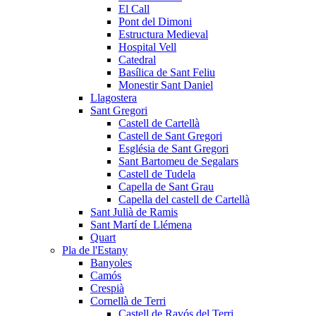
El Call
Pont del Dimoni
Estructura Medieval
Hospital Vell
Catedral
Basílica de Sant Feliu
Monestir Sant Daniel
Llagostera
Sant Gregori
Castell de Cartellà
Castell de Sant Gregori
Església de Sant Gregori
Sant Bartomeu de Segalars
Castell de Tudela
Capella de Sant Grau
Capella del castell de Cartellà
Sant Julià de Ramis
Sant Martí de Llémena
Quart
Pla de l'Estany
Banyoles
Camós
Crespià
Cornellà de Terri
Castell de Ravós del Terri