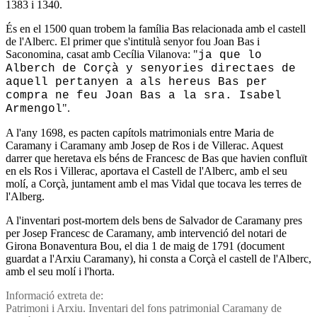
1383 i 1340.
És en el 1500 quan trobem la famí­lia Bas relacionada amb el castell
de l'Alberc. El primer que s'intitulà senyor fou Joan Bas i
Saconomina, casat amb Cecí­lia Vilanova: "
ja que lo
Alberch de Corçà y senyories directaes de
aquell pertanyen a als hereus Bas per
compra ne feu Joan Bas a la sra. Isabel
".
Armengol
A l'any 1698, es pacten capí­tols matrimonials entre Maria de
Caramany i Caramany amb Josep de Ros i de Villerac. Aquest
darrer que heretava els béns de Francesc de Bas que havien confluït
en els Ros i Villerac, aportava el Castell de l'Alberc, amb el seu
molí­, a Corçà, juntament amb el mas Vidal que tocava les terres de
l'Alberg.
A l'inventari post-mortem dels bens de Salvador de Caramany pres
per Josep Francesc de Caramany, amb intervenció del notari de
Girona Bonaventura Bou, el dia 1 de maig de 1791 (document
guardat a l'Arxiu Caramany), hi consta a Corçà el castell de l'Alberc,
amb el seu molí­ i l'horta.
Informació extreta de:
Patrimoni i Arxiu. Inventari del fons patrimonial Caramany de