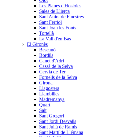
Olot
Les Planes d'Hostoles
Sales de Llierca
Sant Aniol de Finestres
Sant Ferriol
Sant Joan les Fonts
Tortellà
La Vall d'en Bas
El Gironès
Bescanó
Bordils
Canet d'Adri
Cassà de la Selva
Cervià de Ter
Fornells de la Selva
Girona
Llagostera
Llambilles
Madremanya
Quart
Salt
Sant Gregori
Sant Jordi Desvalls
Sant Julià de Ramis
Sant Martí de Llémana