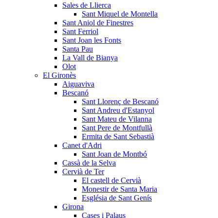
Sales de Llierca
Sant Miquel de Montella
Sant Aniol de Finestres
Sant Ferriol
Sant Joan les Fonts
Santa Pau
La Vall de Bianya
Olot
El Gironès
Aiguaviva
Bescanó
Sant Llorenç de Bescanó
Sant Andreu d'Estanyol
Sant Mateu de Vilanna
Sant Pere de Montfullà
Ermita de Sant Sebastià
Canet d'Adri
Sant Joan de Montbó
Cassà de la Selva
Cervià de Ter
El castell de Cervià
Monestir de Santa Maria
Església de Sant Genís
Girona
Cases i Palaus