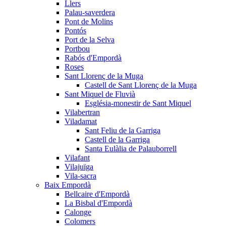
Llers
Palau-saverdera
Pont de Molins
Pontós
Port de la Selva
Portbou
Rabós d'Empordà
Roses
Sant Llorenç de la Muga
Castell de Sant Llorenç de la Muga
Sant Miquel de Fluvià
Església-monestir de Sant Miquel
Vilabertran
Viladamat
Sant Feliu de la Garriga
Castell de la Garriga
Santa Eulàlia de Palauborrell
Vilafant
Vilajuïga
Vila-sacra
Baix Empordà
Bellcaire d'Empordà
La Bisbal d'Empordà
Calonge
Colomers