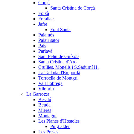
Corçà
Santa Cristina de Corçà
Foixà
Forallac
Jafre
Font Santa
Palamós
Palau-sator
Pals
Parlavà
Sant Feliu de Guíxols
Santa Cristina d'Aro
Cruïlles, Monells i S.Sadurní H.
La Tallada d'Empordà
Torroella de Montgrí
Vall-llobrega
Vilopriu
La Garrotxa
Besalú
Beuda
Mieres
Montagut
Les Planes d'Hostoles
Puig-alder
Les Preses