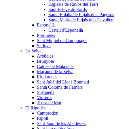
Església de Ravós del Terri
Sant Esteve de Sords
Santa Eulàlia de Pujals dels Pagesos
Santa Maria de Pujals dels Cavallers
Esponellà
Castell d'Esponellà
Porqueres
Sant Miquel de Campmajor
Serinyà
La Selva
Arbúcies
Brunyola
Caldes de Malavella
Maçanet de la Selva
Riudarenes
Sant Julià del Llor i Bonmatí
Santa Coloma de Farners
Susqueda
Vidreres
Tossa de Mar
El Ripollès
Camprodon
Ripoll
Sant Joan de les Abadesses
Sant Pau de Segúries