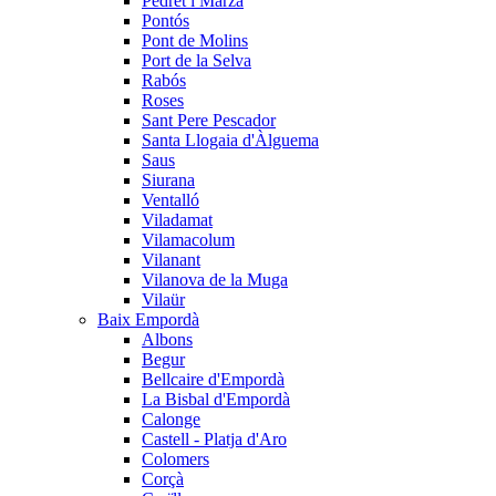
Pedret i Marzà
Pontós
Pont de Molins
Port de la Selva
Rabós
Roses
Sant Pere Pescador
Santa Llogaia d'Àlguema
Saus
Siurana
Ventalló
Viladamat
Vilamacolum
Vilanant
Vilanova de la Muga
Vilaür
Baix Empordà
Albons
Begur
Bellcaire d'Empordà
La Bisbal d'Empordà
Calonge
Castell - Platja d'Aro
Colomers
Corçà