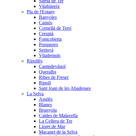
Sarrià de Ter
Vilablareix
Pla de l'Estany
Banyoles
Camós
Cornellà de Terri
Crespià
Fontcoberta
Porqueres
Serinyà
Vilademuls
Ripollès
Campdevànol
Queralbs
Ribes de Freser
Ripoll
Sant Joan de les Abadesses
La Selva
Anglès
Blanes
Brunyola
Caldes de Malavella
La Cellera de Ter
Lloret de Mar
Maçanet de la Selva