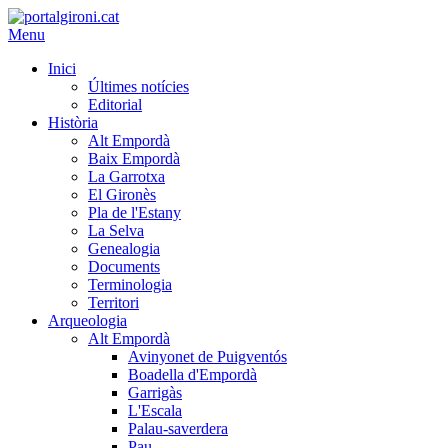
Menu
Inici
Últimes notícies
Editorial
Història
Alt Empordà
Baix Empordà
La Garrotxa
El Gironès
Pla de l'Estany
La Selva
Genealogia
Documents
Terminologia
Territori
Arqueologia
Alt Empordà
Avinyonet de Puigventós
Boadella d'Empordà
Garrigàs
L'Escala
Palau-saverdera
Pau