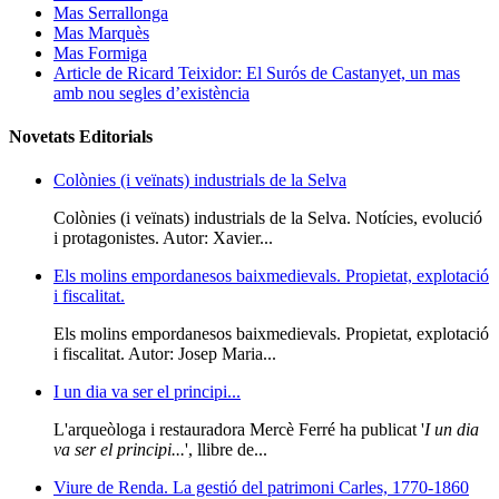
Mas Serrallonga
Mas Marquès
Mas Formiga
Article de Ricard Teixidor: El Surós de Castanyet, un mas
amb nou segles d’existència
Novetats Editorials
Colònies (i veïnats) industrials de la Selva
Colònies (i veïnats) industrials de la Selva. Notícies, evolució
i protagonistes. Autor: Xavier...
Els molins empordanesos baixmedievals. Propietat, explotació
i fiscalitat.
Els molins empordanesos baixmedievals. Propietat, explotació
i fiscalitat. Autor: Josep Maria...
I un dia va ser el principi...
L'arqueòloga i restauradora Mercè Ferré ha publicat '
I un dia
va ser el principi...
', llibre de...
Viure de Renda. La gestió del patrimoni Carles, 1770-1860