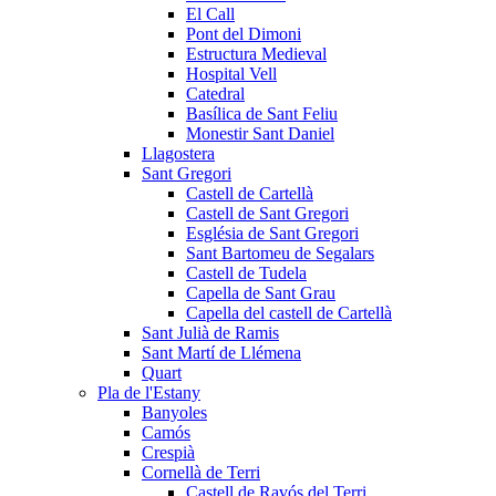
El Call
Pont del Dimoni
Estructura Medieval
Hospital Vell
Catedral
Basílica de Sant Feliu
Monestir Sant Daniel
Llagostera
Sant Gregori
Castell de Cartellà
Castell de Sant Gregori
Església de Sant Gregori
Sant Bartomeu de Segalars
Castell de Tudela
Capella de Sant Grau
Capella del castell de Cartellà
Sant Julià de Ramis
Sant Martí de Llémena
Quart
Pla de l'Estany
Banyoles
Camós
Crespià
Cornellà de Terri
Castell de Ravós del Terri