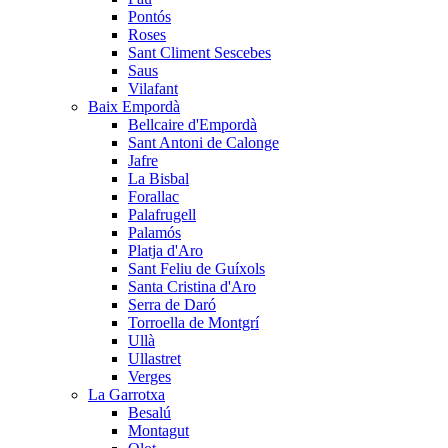
Pontós
Roses
Sant Climent Sescebes
Saus
Vilafant
Baix Empordà
Bellcaire d'Empordà
Sant Antoni de Calonge
Jafre
La Bisbal
Forallac
Palafrugell
Palamós
Platja d'Aro
Sant Feliu de Guíxols
Santa Cristina d'Aro
Serra de Daró
Torroella de Montgrí
Ullà
Ullastret
Verges
La Garrotxa
Besalú
Montagut