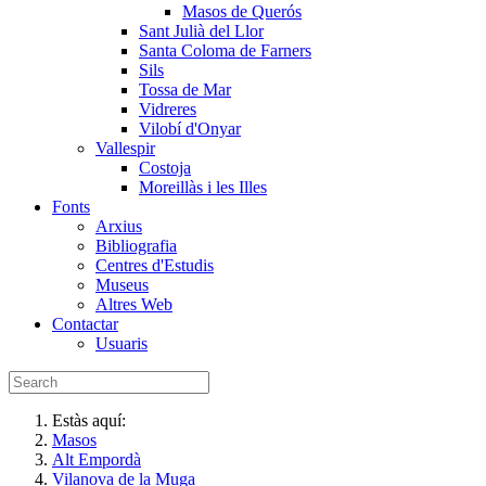
Masos de Querós
Sant Julià del Llor
Santa Coloma de Farners
Sils
Tossa de Mar
Vidreres
Vilobí d'Onyar
Vallespir
Costoja
Moreillàs i les Illes
Fonts
Arxius
Bibliografia
Centres d'Estudis
Museus
Altres Web
Contactar
Usuaris
Estàs aquí:
Masos
Alt Empordà
Vilanova de la Muga