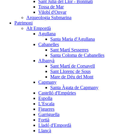
Sant Julià del Llor - Bonmatí
Tossa de Mar
Vilobí d'Onyar
Arqueologia Submarina
Patrimoni
Alt Empordà
Agullana
Santa Maria d'Agullana
Cabanelles
Sant Martí Sesserres
Santa Coloma de Cabanelles
Albanyà
Sant Martí de Corsavell
Sant Llorenç de Sous
Mare de Déu del Mont
Capmany
Santa Àgata de Capmany
Castelló d'Empúries
Espolla
L'Escala
Figueres
Garriguella
Fortià
Lladó d'Empordà
Llançà