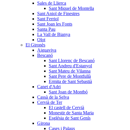
Sales de Llierca
Sant Miquel de Montella
Sant Aniol de Finestres
Sant Ferriol
Sant Joan les Fonts
Santa Pau
La Vall de Bianya
Olot
El Gironès
Aiguaviva
Bescanó
Sant Llorenç de Bescanó
Sant Andreu d'Estanyol
Sant Mateu de Vilanna
Sant Pere de Montfullà
Ermita de Sant Sebastià
Canet d'Adri
Sant Joan de Montbó
Cassà de la Selva
Cervià de Ter
El castell de Cervià
Monestir de Santa Maria
Església de Sant Genís
Girona
Cases i Palaus