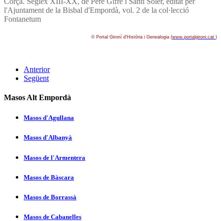
Corçà. Seglex XIII-XX, de Pere Gifre i Santi Soler, editat per
l'Ajuntament de la Bisbal d'Empordà, vol. 2 de la col·lecció
Fontanetum
© Portal Gironí­ d'Història i Genealogia (
www.portalgironi.cat
)
Anterior
Següent
Masos Alt Empordà
Masos d'Agullana
Masos d'Albanyà
Masos de l'Armentera
Masos de Bàscara
Masos de Borrassà
Masos de Cabanelles