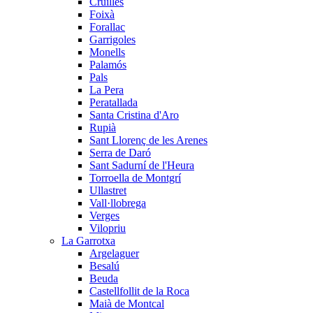
Cruïlles
Foixà
Forallac
Garrigoles
Monells
Palamós
Pals
La Pera
Peratallada
Santa Cristina d'Aro
Rupià
Sant Llorenç de les Arenes
Serra de Daró
Sant Sadurní de l'Heura
Torroella de Montgrí
Ullastret
Vall·llobrega
Verges
Vilopriu
La Garrotxa
Argelaguer
Besalú
Beuda
Castellfollit de la Roca
Maià de Montcal