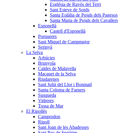
Església de Ravós del Terri
Sant Esteve de Sords
Santa Eulàlia de Pujals dels Pagesos
Santa Maria de Pujals dels Cavallers
Esponellà
Castell d'Esponellà
Porqueres
Sant Miquel de Campmajor
Serinyà
La Selva
Arbúcies
Brunyola
Caldes de Malavella
Maçanet de la Selva
Riudarenes
Sant Julià del Llor i Bonmatí
Santa Coloma de Farners
Susqueda
Vidreres
Tossa de Mar
El Ripollès
Camprodon
Ripoll
Sant Joan de les Abadesses
Sant Pau de Segúries