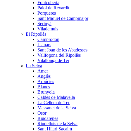
Fontcoberta
Palol de Revardit
Porqueres
Sant Miquel de Campmajor
Serinyà
Vilademuls
El Ripollès
Camprodon
Llanars
Sant Joan de les Abadesses
Vallfogona del Ripollès
Vilallonga de Ter
La Selva
Amer
Anglès
Arbúcies
Blanes
Brunyola
Caldes de Malavella
La Cellera de Ter
Massanet de la Selva
Osor
Riudarenes
Riudellots de la Selva
Sant Hilari Sacalm