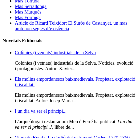
Mas Torrada
Mas Serrallonga
Mas Marquès
Mas Formiga
Article de Ricard Teixidor: El Surós de Castanyet, un mas
amb nou segles d’existència
Novetats Editorials
Colònies (i veïnats) industrials de la Selva
Colònies (i veïnats) industrials de la Selva. Notícies, evolució
i protagonistes. Autor: Xavier...
Els molins empordanesos baixmedievals. Propietat, explotació
i fiscalitat.
Els molins empordanesos baixmedievals. Propietat, explotació
i fiscalitat. Autor: Josep Maria...
I un dia va ser el principi...
L'arqueòloga i restauradora Mercè Ferré ha publicat '
I un dia
va ser el principi...
', llibre de...
Viure de Renda. La gestió del patrimoni Carles, 1770-1860