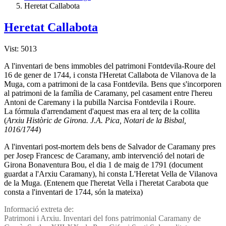
Heretat Callabota
Heretat Callabota
Vist: 5013
A l'inventari de bens immobles del patrimoni Fontdevila-Roure del
16 de gener de 1744, i consta l'Heretat Callabota de Vilanova de la
Muga, com a patrimoni de la casa Fontdevila. Bens que s'incorporen
al patrimoni de la famí­lia de Caramany, pel casament entre l'hereu
Antoni de Caremany i la pubilla Narcisa Fontdevila i Roure.
La fórmula d'arrendament d'aquest mas era al terç de la collita
(
Arxiu Històric de Girona. J.A. Pica, Notari de la Bisbal,
1016/1744
)
A l'inventari post-mortem dels bens de Salvador de Caramany pres
per Josep Francesc de Caramany, amb intervenció del notari de
Girona Bonaventura Bou, el dia 1 de maig de 1791 (document
guardat a l'Arxiu Caramany), hi consta L'Heretat Vella de Vilanova
de la Muga. (Entenem que l'heretat Vella i l'heretat Carabota que
consta a l'inventari de 1744, són la mateixa)
Informació extreta de:
Patrimoni i Arxiu. Inventari del fons patrimonial Caramany de