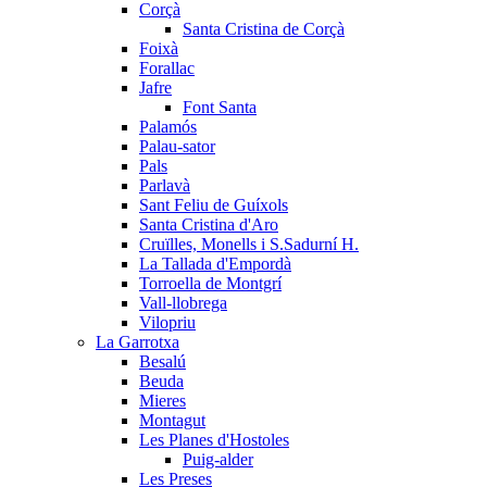
Corçà
Santa Cristina de Corçà
Foixà
Forallac
Jafre
Font Santa
Palamós
Palau-sator
Pals
Parlavà
Sant Feliu de Guíxols
Santa Cristina d'Aro
Cruïlles, Monells i S.Sadurní H.
La Tallada d'Empordà
Torroella de Montgrí
Vall-llobrega
Vilopriu
La Garrotxa
Besalú
Beuda
Mieres
Montagut
Les Planes d'Hostoles
Puig-alder
Les Preses