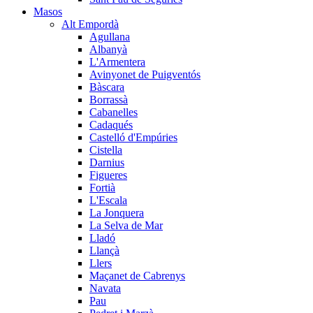
Masos
Alt Empordà
Agullana
Albanyà
L'Armentera
Avinyonet de Puigventós
Bàscara
Borrassà
Cabanelles
Cadaqués
Castelló d'Empúries
Cistella
Darnius
Figueres
Fortià
L'Escala
La Jonquera
La Selva de Mar
Lladó
Llançà
Llers
Maçanet de Cabrenys
Navata
Pau