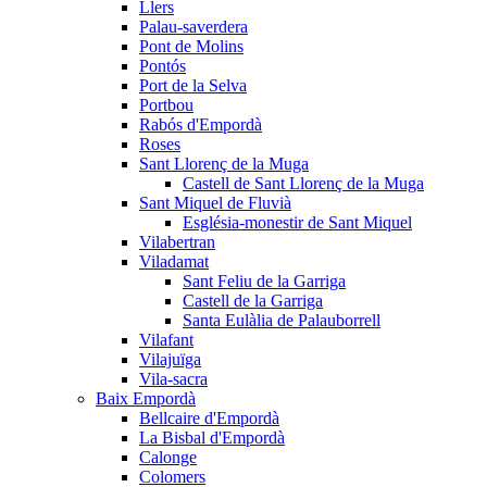
Llers
Palau-saverdera
Pont de Molins
Pontós
Port de la Selva
Portbou
Rabós d'Empordà
Roses
Sant Llorenç de la Muga
Castell de Sant Llorenç de la Muga
Sant Miquel de Fluvià
Església-monestir de Sant Miquel
Vilabertran
Viladamat
Sant Feliu de la Garriga
Castell de la Garriga
Santa Eulàlia de Palauborrell
Vilafant
Vilajuïga
Vila-sacra
Baix Empordà
Bellcaire d'Empordà
La Bisbal d'Empordà
Calonge
Colomers