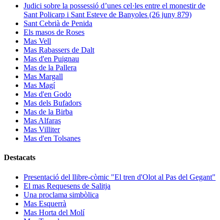
Judici sobre la possessió d’unes cel·les entre el monestir de
Sant Policarp i Sant Esteve de Banyoles (26 juny 879)
Sant Cebrià de Penida
Els masos de Roses
Mas Vell
Mas Rabassers de Dalt
Mas d'en Puignau
Mas de la Pallera
Mas Margall
Mas Magí
Mas d'en Godo
Mas dels Bufadors
Mas de la Birba
Mas Alfaras
Mas Villiter
Mas d'en Tolsanes
Destacats
Presentació del llibre-còmic "El tren d'Olot al Pas del Gegant"
El mas Requesens de Salitja
Una proclama simbòlica
Mas Esquerrà
Mas Horta del Molí