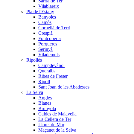
Sarrià de Ter
Vilablareix
Pla de l'Estany
Banyoles
Camós
Cornellà de Terri
Crespià
Fontcoberta
Porqueres
Serinyà
Vilademuls
Ripollès
Campdevànol
Queralbs
Ribes de Freser
Ripoll
Sant Joan de les Abadesses
La Selva
Anglès
Blanes
Brunyola
Caldes de Malavella
La Cellera de Ter
Lloret de Mar
Maçanet de la Selva