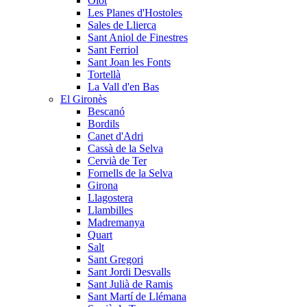
Olot
Les Planes d'Hostoles
Sales de Llierca
Sant Aniol de Finestres
Sant Ferriol
Sant Joan les Fonts
Tortellà
La Vall d'en Bas
El Gironès
Bescanó
Bordils
Canet d'Adri
Cassà de la Selva
Cervià de Ter
Fornells de la Selva
Girona
Llagostera
Llambilles
Madremanya
Quart
Salt
Sant Gregori
Sant Jordi Desvalls
Sant Julià de Ramis
Sant Martí de Llémana