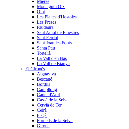
Mieres
Montagut i Oix
Olot
Les Planes d'Hostoles
Les Preses
Riudaura
Sant Aniol de Finestres
Sant Ferriol
Sant Joan les Fonts
Santa Pau
Tortellà
La Vall d'en Bas
La Vall de Bianya
El Gironès
Aiguaviva
Bescanó
Bordils
Campllong
Canet d'Adri
Cassà de la Selva
Cervià de Ter
Celrà
Flaçà
Fornells de la Selva
Girona