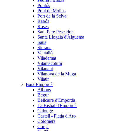
Pedret i Marzà
Pontós
Pont de Molins
Port de la Selva
Rabós
Roses
Sant Pere Pescador
Santa Llogaia d'Àlguema
Saus
Siurana
Ventalló
Viladamat
Vilamacolum
Vilanant
Vilanova de la Muga
Vilaür
Baix Empordà
Albons
Begur
Bellcaire d'Empordà
La Bisbal d'Empordà
Calonge
Castell - Platja d'Aro
Colomers
Corçà