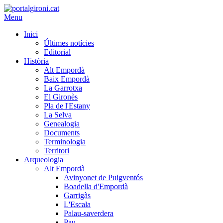
Menu
Inici
Últimes notícies
Editorial
Història
Alt Empordà
Baix Empordà
La Garrotxa
El Gironès
Pla de l'Estany
La Selva
Genealogia
Documents
Terminologia
Territori
Arqueologia
Alt Empordà
Avinyonet de Puigventós
Boadella d'Empordà
Garrigàs
L'Escala
Palau-saverdera
Pau