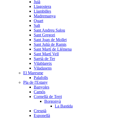
Juià
Llagostera
Llambilles
Madremanya
Quart
Salt
Sant Andreu Salou
Sant Gregori
Sant Joan de Mollet
Sant Julià de Ramis
Sant Martí de Llémena
Sant Martí Vell
Sarrià de Ter
Vilablareix
Viladasens
El Maresme
Palafolls
Pla de l'Estany
Banyoles
Camós
Cornellà de Terri
Borgonyà
La Bastida
Crespià
Esponellà