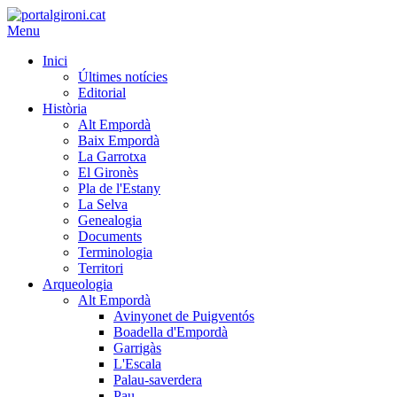
Menu
Inici
Últimes notícies
Editorial
Història
Alt Empordà
Baix Empordà
La Garrotxa
El Gironès
Pla de l'Estany
La Selva
Genealogia
Documents
Terminologia
Territori
Arqueologia
Alt Empordà
Avinyonet de Puigventós
Boadella d'Empordà
Garrigàs
L'Escala
Palau-saverdera
Pau