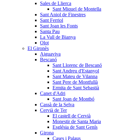
Sales de Llierca
Sant Miquel de Montella
Sant Aniol de Finestres
Sant Ferriol
Sant Joan les Fonts
Santa Pau
La Vall de Bianya
Olot
El Gironès
Aiguaviva
Bescanó
Sant Llorenç de Bescanó
Sant Andreu d'Estanyol
Sant Mateu de Vilanna
Sant Pere de Montfullà
Ermita de Sant Sebastià
Canet d'Adri
Sant Joan de Montbó
Cassà de la Selva
Cervià de Ter
El castell de Cervià
Monestir de Santa Maria
Església de Sant Genís
Girona
Cases i Palaus