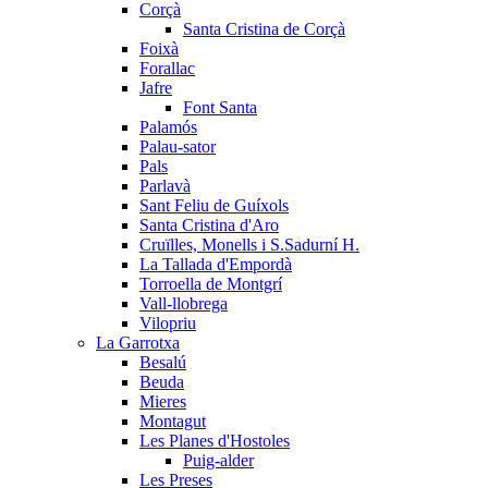
Corçà
Santa Cristina de Corçà
Foixà
Forallac
Jafre
Font Santa
Palamós
Palau-sator
Pals
Parlavà
Sant Feliu de Guíxols
Santa Cristina d'Aro
Cruïlles, Monells i S.Sadurní H.
La Tallada d'Empordà
Torroella de Montgrí
Vall-llobrega
Vilopriu
La Garrotxa
Besalú
Beuda
Mieres
Montagut
Les Planes d'Hostoles
Puig-alder
Les Preses