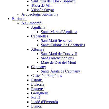
Sant Julià del Llor - Bonmatí
Tossa de Mar
Vilobí d'Onyar
Arqueologia Submarina
Patrimoni
Alt Empordà
Agullana
Santa Maria d'Agullana
Cabanelles
Sant Martí Sesserres
Santa Coloma de Cabanelles
Albanyà
Sant Martí de Corsavell
Sant Llorenç de Sous
Mare de Déu del Mont
Capmany
Santa Àgata de Capmany
Castelló d'Empúries
Espolla
L'Escala
Figueres
Garriguella
Fortià
Lladó d'Empordà
Llançà