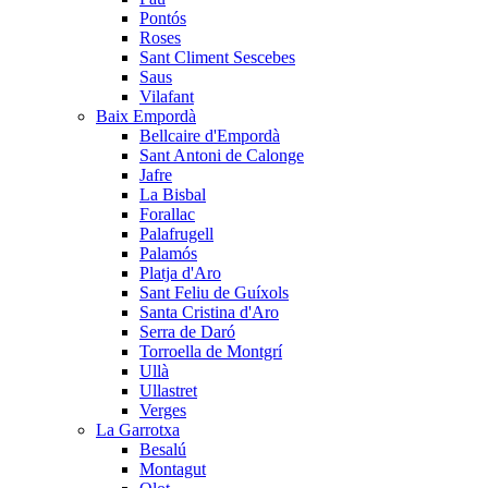
Pontós
Roses
Sant Climent Sescebes
Saus
Vilafant
Baix Empordà
Bellcaire d'Empordà
Sant Antoni de Calonge
Jafre
La Bisbal
Forallac
Palafrugell
Palamós
Platja d'Aro
Sant Feliu de Guíxols
Santa Cristina d'Aro
Serra de Daró
Torroella de Montgrí
Ullà
Ullastret
Verges
La Garrotxa
Besalú
Montagut