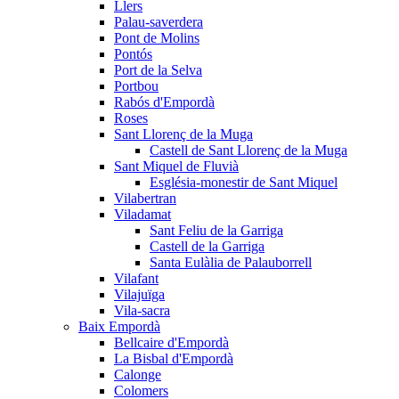
Llers
Palau-saverdera
Pont de Molins
Pontós
Port de la Selva
Portbou
Rabós d'Empordà
Roses
Sant Llorenç de la Muga
Castell de Sant Llorenç de la Muga
Sant Miquel de Fluvià
Església-monestir de Sant Miquel
Vilabertran
Viladamat
Sant Feliu de la Garriga
Castell de la Garriga
Santa Eulàlia de Palauborrell
Vilafant
Vilajuïga
Vila-sacra
Baix Empordà
Bellcaire d'Empordà
La Bisbal d'Empordà
Calonge
Colomers