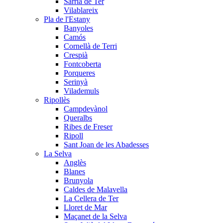
Sarrià de Ter
Vilablareix
Pla de l'Estany
Banyoles
Camós
Cornellà de Terri
Crespià
Fontcoberta
Porqueres
Serinyà
Vilademuls
Ripollès
Campdevànol
Queralbs
Ribes de Freser
Ripoll
Sant Joan de les Abadesses
La Selva
Anglès
Blanes
Brunyola
Caldes de Malavella
La Cellera de Ter
Lloret de Mar
Maçanet de la Selva