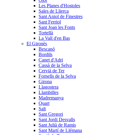
Olot
Les Planes d'Hostoles
Sales de Llierca
Sant Aniol de Finestres
Sant Ferriol
Sant Joan les Fonts
Tortellà
La Vall d'en Bas
El Gironès
Bescanó
Bordils
Canet d'Adri
Cassà de la Selva
Cervià de Ter
Fornells de la Selva
Girona
Llagostera
Llambilles
Madremanya
Quart
Salt
Sant Gregori
Sant Jordi Desvalls
Sant Julià de Ramis
Sant Martí de Llémana