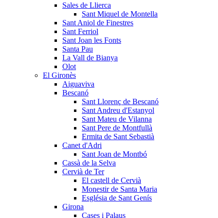
Sales de Llierca
Sant Miquel de Montella
Sant Aniol de Finestres
Sant Ferriol
Sant Joan les Fonts
Santa Pau
La Vall de Bianya
Olot
El Gironès
Aiguaviva
Bescanó
Sant Llorenç de Bescanó
Sant Andreu d'Estanyol
Sant Mateu de Vilanna
Sant Pere de Montfullà
Ermita de Sant Sebastià
Canet d'Adri
Sant Joan de Montbó
Cassà de la Selva
Cervià de Ter
El castell de Cervià
Monestir de Santa Maria
Església de Sant Genís
Girona
Cases i Palaus