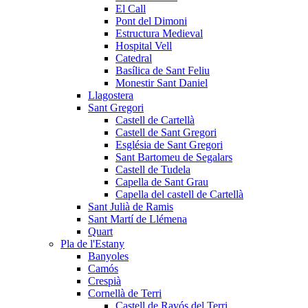
El Call
Pont del Dimoni
Estructura Medieval
Hospital Vell
Catedral
Basílica de Sant Feliu
Monestir Sant Daniel
Llagostera
Sant Gregori
Castell de Cartellà
Castell de Sant Gregori
Església de Sant Gregori
Sant Bartomeu de Segalars
Castell de Tudela
Capella de Sant Grau
Capella del castell de Cartellà
Sant Julià de Ramis
Sant Martí de Llémena
Quart
Pla de l'Estany
Banyoles
Camós
Crespià
Cornellà de Terri
Castell de Ravós del Terri