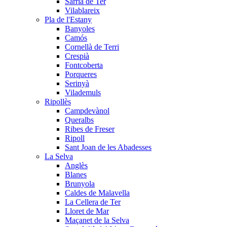
Sarrià de Ter
Vilablareix
Pla de l'Estany
Banyoles
Camós
Cornellà de Terri
Crespià
Fontcoberta
Porqueres
Serinyà
Vilademuls
Ripollès
Campdevànol
Queralbs
Ribes de Freser
Ripoll
Sant Joan de les Abadesses
La Selva
Anglès
Blanes
Brunyola
Caldes de Malavella
La Cellera de Ter
Lloret de Mar
Maçanet de la Selva