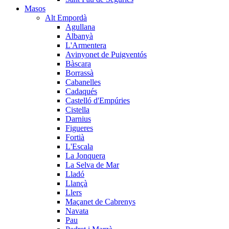
Masos
Alt Empordà
Agullana
Albanyà
L'Armentera
Avinyonet de Puigventós
Bàscara
Borrassà
Cabanelles
Cadaqués
Castelló d'Empúries
Cistella
Darnius
Figueres
Fortià
L'Escala
La Jonquera
La Selva de Mar
Lladó
Llançà
Llers
Maçanet de Cabrenys
Navata
Pau