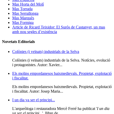
Mas Horta del Molí
Mas Torrada
Mas Serrallonga
Mas Marquès
Mas Formiga
Article de Ricard Teixidor: El Surós de Castanyet, un mas
amb nou segles d’existència
Novetats Editorials
Colònies (i veïnats) industrials de la Selva
Colònies (i veïnats) industrials de la Selva. Notícies, evolució
i protagonistes. Autor: Xavier...
Els molins empordanesos baixmedievals. Propietat, explotació
i fiscalitat.
Els molins empordanesos baixmedievals. Propietat, explotació
i fiscalitat. Autor: Josep Maria...
I un dia va ser el principi...
L'arqueòloga i restauradora Mercè Ferré ha publicat '
I un dia
va ser el principi...
', llibre de...