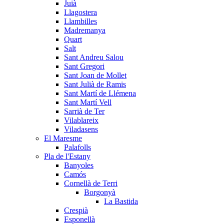
Juià
Llagostera
Llambilles
Madremanya
Quart
Salt
Sant Andreu Salou
Sant Gregori
Sant Joan de Mollet
Sant Julià de Ramis
Sant Martí de Llémena
Sant Martí Vell
Sarrià de Ter
Vilablareix
Viladasens
El Maresme
Palafolls
Pla de l'Estany
Banyoles
Camós
Cornellà de Terri
Borgonyà
La Bastida
Crespià
Esponellà