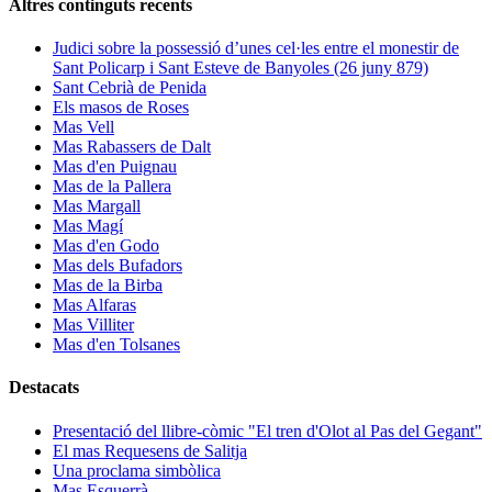
Altres continguts recents
Judici sobre la possessió d’unes cel·les entre el monestir de
Sant Policarp i Sant Esteve de Banyoles (26 juny 879)
Sant Cebrià de Penida
Els masos de Roses
Mas Vell
Mas Rabassers de Dalt
Mas d'en Puignau
Mas de la Pallera
Mas Margall
Mas Magí
Mas d'en Godo
Mas dels Bufadors
Mas de la Birba
Mas Alfaras
Mas Villiter
Mas d'en Tolsanes
Destacats
Presentació del llibre-còmic "El tren d'Olot al Pas del Gegant"
El mas Requesens de Salitja
Una proclama simbòlica
Mas Esquerrà