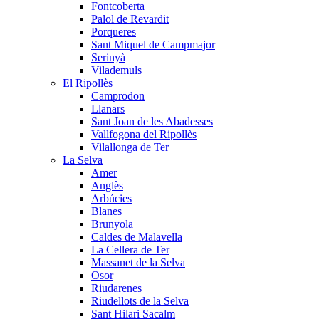
Fontcoberta
Palol de Revardit
Porqueres
Sant Miquel de Campmajor
Serinyà
Vilademuls
El Ripollès
Camprodon
Llanars
Sant Joan de les Abadesses
Vallfogona del Ripollès
Vilallonga de Ter
La Selva
Amer
Anglès
Arbúcies
Blanes
Brunyola
Caldes de Malavella
La Cellera de Ter
Massanet de la Selva
Osor
Riudarenes
Riudellots de la Selva
Sant Hilari Sacalm