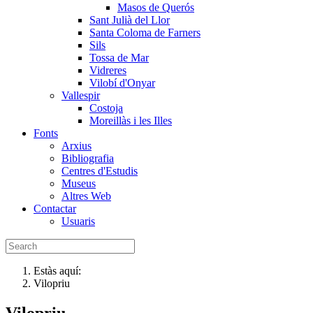
Masos de Querós
Sant Julià del Llor
Santa Coloma de Farners
Sils
Tossa de Mar
Vidreres
Vilobí d'Onyar
Vallespir
Costoja
Moreillàs i les Illes
Fonts
Arxius
Bibliografia
Centres d'Estudis
Museus
Altres Web
Contactar
Usuaris
Estàs aquí:
Vilopriu
Vilopriu