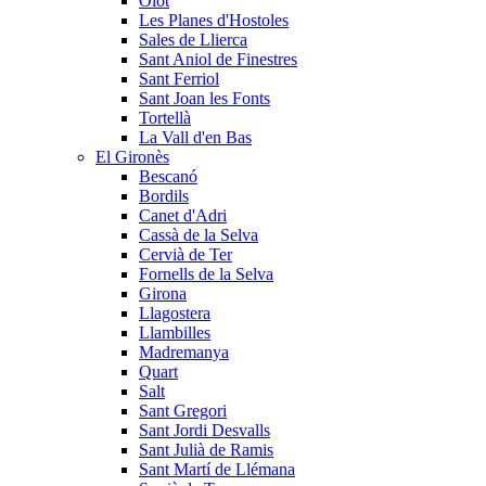
Olot
Les Planes d'Hostoles
Sales de Llierca
Sant Aniol de Finestres
Sant Ferriol
Sant Joan les Fonts
Tortellà
La Vall d'en Bas
El Gironès
Bescanó
Bordils
Canet d'Adri
Cassà de la Selva
Cervià de Ter
Fornells de la Selva
Girona
Llagostera
Llambilles
Madremanya
Quart
Salt
Sant Gregori
Sant Jordi Desvalls
Sant Julià de Ramis
Sant Martí de Llémana