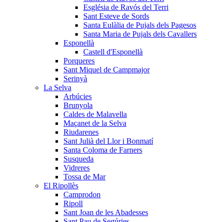
Església de Ravós del Terri
Sant Esteve de Sords
Santa Eulàlia de Pujals dels Pagesos
Santa Maria de Pujals dels Cavallers
Esponellà
Castell d'Esponellà
Porqueres
Sant Miquel de Campmajor
Serinyà
La Selva
Arbúcies
Brunyola
Caldes de Malavella
Maçanet de la Selva
Riudarenes
Sant Julià del Llor i Bonmatí
Santa Coloma de Farners
Susqueda
Vidreres
Tossa de Mar
El Ripollès
Camprodon
Ripoll
Sant Joan de les Abadesses
Sant Pau de Segúries