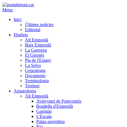
Menu
Inici
Últimes notícies
Editorial
Història
Alt Empordà
Baix Empordà
La Garrotxa
El Gironès
Pla de l'Estany
La Selva
Genealogia
Documents
Terminologia
Territori
Arqueologia
Alt Empordà
Avinyonet de Puigventós
Boadella d'Empordà
Garrigàs
L'Escala
Palau-saverdera
Pau