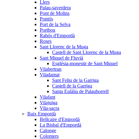
Llers
Palau-saverdera
Pont de Molins
Pontós
Port de la Selva
Portbou
Rabós d'Empordà
Roses
Sant Llorenç de la Muga
Castell de Sant Llorenç de la Muga
Sant Miquel de Fluvià
Església-monestir de Sant Miquel
Vilabertran
Viladamat
Sant Feliu de la Garriga
Castell de la Garriga
Santa Eulàlia de Palauborrell
Vilafant
Vilajuïga
Vila-sacra
Baix Empordà
Bellcaire d'Empordà
La Bisbal d'Empordà
Calonge
Colomers