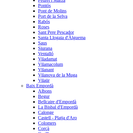
Pedret i Marzà
Pontós
Pont de Molins
Port de la Selva
Rabós
Roses
Sant Pere Pescador
Santa Llogaia d'Àlguema
Saus
Siurana
Ventalló
Viladamat
Vilamacolum
Vilanant
Vilanova de la Muga
Vilaür
Baix Empordà
Albons
Begur
Bellcaire d'Empordà
La Bisbal d'Empordà
Calonge
Castell - Platja d'Aro
Colomers
Corçà