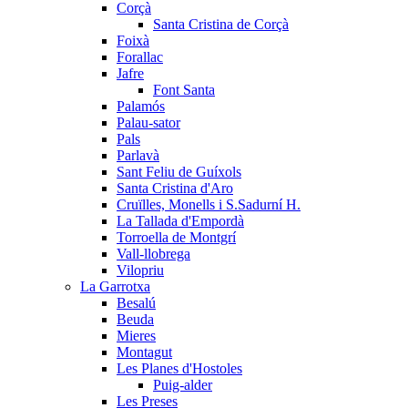
Corçà
Santa Cristina de Corçà
Foixà
Forallac
Jafre
Font Santa
Palamós
Palau-sator
Pals
Parlavà
Sant Feliu de Guíxols
Santa Cristina d'Aro
Cruïlles, Monells i S.Sadurní H.
La Tallada d'Empordà
Torroella de Montgrí
Vall-llobrega
Vilopriu
La Garrotxa
Besalú
Beuda
Mieres
Montagut
Les Planes d'Hostoles
Puig-alder
Les Preses