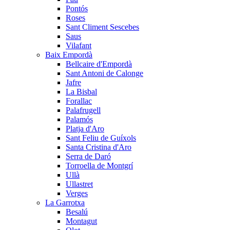
Pontós
Roses
Sant Climent Sescebes
Saus
Vilafant
Baix Empordà
Bellcaire d'Empordà
Sant Antoni de Calonge
Jafre
La Bisbal
Forallac
Palafrugell
Palamós
Platja d'Aro
Sant Feliu de Guíxols
Santa Cristina d'Aro
Serra de Daró
Torroella de Montgrí
Ullà
Ullastret
Verges
La Garrotxa
Besalú
Montagut