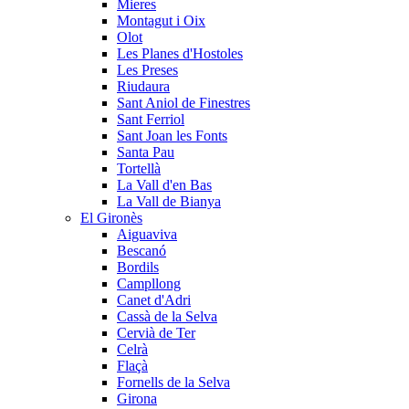
Mieres
Montagut i Oix
Olot
Les Planes d'Hostoles
Les Preses
Riudaura
Sant Aniol de Finestres
Sant Ferriol
Sant Joan les Fonts
Santa Pau
Tortellà
La Vall d'en Bas
La Vall de Bianya
El Gironès
Aiguaviva
Bescanó
Bordils
Campllong
Canet d'Adri
Cassà de la Selva
Cervià de Ter
Celrà
Flaçà
Fornells de la Selva
Girona