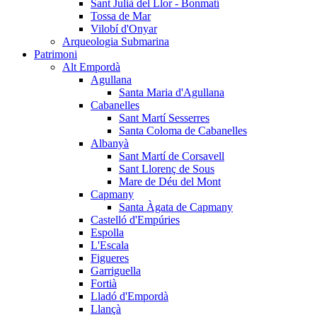
Sant Julià del Llor - Bonmatí
Tossa de Mar
Vilobí d'Onyar
Arqueologia Submarina
Patrimoni
Alt Empordà
Agullana
Santa Maria d'Agullana
Cabanelles
Sant Martí Sesserres
Santa Coloma de Cabanelles
Albanyà
Sant Martí de Corsavell
Sant Llorenç de Sous
Mare de Déu del Mont
Capmany
Santa Àgata de Capmany
Castelló d'Empúries
Espolla
L'Escala
Figueres
Garriguella
Fortià
Lladó d'Empordà
Llançà