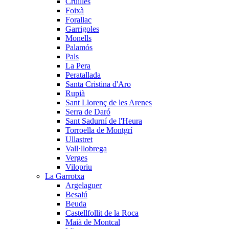
Cruïlles
Foixà
Forallac
Garrigoles
Monells
Palamós
Pals
La Pera
Peratallada
Santa Cristina d'Aro
Rupià
Sant Llorenç de les Arenes
Serra de Daró
Sant Sadurní de l'Heura
Torroella de Montgrí
Ullastret
Vall·llobrega
Verges
Vilopriu
La Garrotxa
Argelaguer
Besalú
Beuda
Castellfollit de la Roca
Maià de Montcal