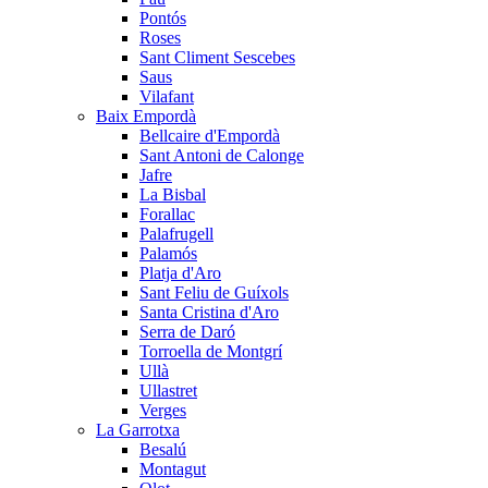
Pontós
Roses
Sant Climent Sescebes
Saus
Vilafant
Baix Empordà
Bellcaire d'Empordà
Sant Antoni de Calonge
Jafre
La Bisbal
Forallac
Palafrugell
Palamós
Platja d'Aro
Sant Feliu de Guíxols
Santa Cristina d'Aro
Serra de Daró
Torroella de Montgrí
Ullà
Ullastret
Verges
La Garrotxa
Besalú
Montagut