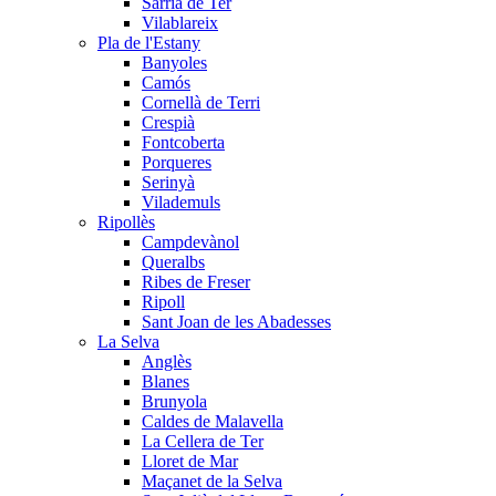
Sarrià de Ter
Vilablareix
Pla de l'Estany
Banyoles
Camós
Cornellà de Terri
Crespià
Fontcoberta
Porqueres
Serinyà
Vilademuls
Ripollès
Campdevànol
Queralbs
Ribes de Freser
Ripoll
Sant Joan de les Abadesses
La Selva
Anglès
Blanes
Brunyola
Caldes de Malavella
La Cellera de Ter
Lloret de Mar
Maçanet de la Selva