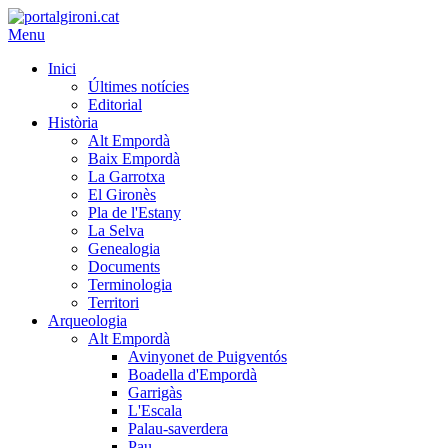
Menu
Inici
Últimes notícies
Editorial
Història
Alt Empordà
Baix Empordà
La Garrotxa
El Gironès
Pla de l'Estany
La Selva
Genealogia
Documents
Terminologia
Territori
Arqueologia
Alt Empordà
Avinyonet de Puigventós
Boadella d'Empordà
Garrigàs
L'Escala
Palau-saverdera
Pau