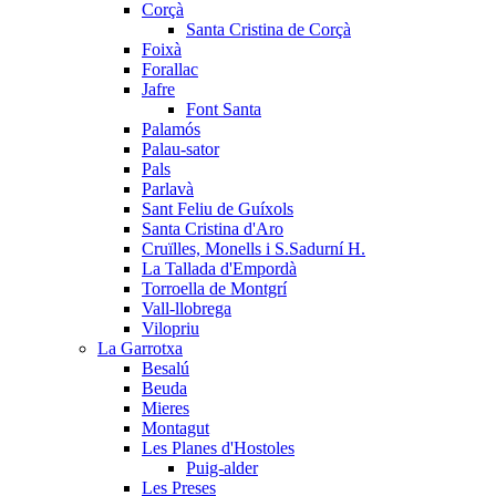
Corçà
Santa Cristina de Corçà
Foixà
Forallac
Jafre
Font Santa
Palamós
Palau-sator
Pals
Parlavà
Sant Feliu de Guíxols
Santa Cristina d'Aro
Cruïlles, Monells i S.Sadurní H.
La Tallada d'Empordà
Torroella de Montgrí
Vall-llobrega
Vilopriu
La Garrotxa
Besalú
Beuda
Mieres
Montagut
Les Planes d'Hostoles
Puig-alder
Les Preses