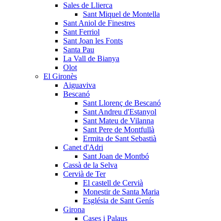
Sales de Llierca
Sant Miquel de Montella
Sant Aniol de Finestres
Sant Ferriol
Sant Joan les Fonts
Santa Pau
La Vall de Bianya
Olot
El Gironès
Aiguaviva
Bescanó
Sant Llorenç de Bescanó
Sant Andreu d'Estanyol
Sant Mateu de Vilanna
Sant Pere de Montfullà
Ermita de Sant Sebastià
Canet d'Adri
Sant Joan de Montbó
Cassà de la Selva
Cervià de Ter
El castell de Cervià
Monestir de Santa Maria
Església de Sant Genís
Girona
Cases i Palaus