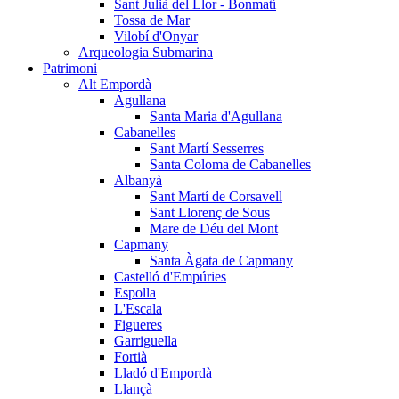
Sant Julià del Llor - Bonmatí
Tossa de Mar
Vilobí d'Onyar
Arqueologia Submarina
Patrimoni
Alt Empordà
Agullana
Santa Maria d'Agullana
Cabanelles
Sant Martí Sesserres
Santa Coloma de Cabanelles
Albanyà
Sant Martí de Corsavell
Sant Llorenç de Sous
Mare de Déu del Mont
Capmany
Santa Àgata de Capmany
Castelló d'Empúries
Espolla
L'Escala
Figueres
Garriguella
Fortià
Lladó d'Empordà
Llançà