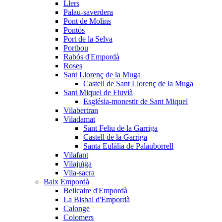
Llers
Palau-saverdera
Pont de Molins
Pontós
Port de la Selva
Portbou
Rabós d'Empordà
Roses
Sant Llorenç de la Muga
Castell de Sant Llorenç de la Muga
Sant Miquel de Fluvià
Església-monestir de Sant Miquel
Vilabertran
Viladamat
Sant Feliu de la Garriga
Castell de la Garriga
Santa Eulàlia de Palauborrell
Vilafant
Vilajuïga
Vila-sacra
Baix Empordà
Bellcaire d'Empordà
La Bisbal d'Empordà
Calonge
Colomers