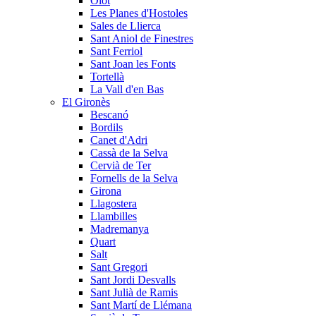
Olot
Les Planes d'Hostoles
Sales de Llierca
Sant Aniol de Finestres
Sant Ferriol
Sant Joan les Fonts
Tortellà
La Vall d'en Bas
El Gironès
Bescanó
Bordils
Canet d'Adri
Cassà de la Selva
Cervià de Ter
Fornells de la Selva
Girona
Llagostera
Llambilles
Madremanya
Quart
Salt
Sant Gregori
Sant Jordi Desvalls
Sant Julià de Ramis
Sant Martí de Llémana