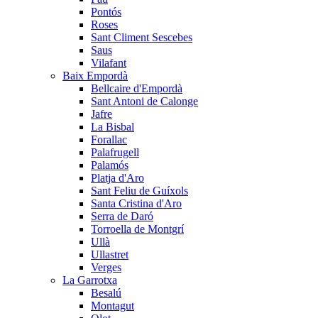
Pontós
Roses
Sant Climent Sescebes
Saus
Vilafant
Baix Empordà
Bellcaire d'Empordà
Sant Antoni de Calonge
Jafre
La Bisbal
Forallac
Palafrugell
Palamós
Platja d'Aro
Sant Feliu de Guíxols
Santa Cristina d'Aro
Serra de Daró
Torroella de Montgrí
Ullà
Ullastret
Verges
La Garrotxa
Besalú
Montagut