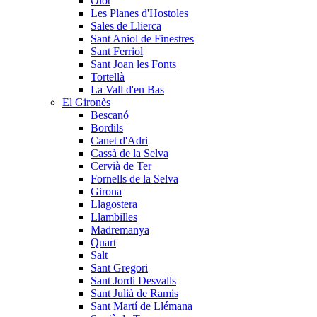
Olot
Les Planes d'Hostoles
Sales de Llierca
Sant Aniol de Finestres
Sant Ferriol
Sant Joan les Fonts
Tortellà
La Vall d'en Bas
El Gironès
Bescanó
Bordils
Canet d'Adri
Cassà de la Selva
Cervià de Ter
Fornells de la Selva
Girona
Llagostera
Llambilles
Madremanya
Quart
Salt
Sant Gregori
Sant Jordi Desvalls
Sant Julià de Ramis
Sant Martí de Llémana