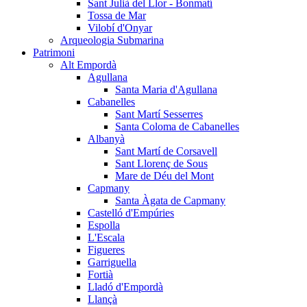
Sant Julià del Llor - Bonmatí
Tossa de Mar
Vilobí d'Onyar
Arqueologia Submarina
Patrimoni
Alt Empordà
Agullana
Santa Maria d'Agullana
Cabanelles
Sant Martí Sesserres
Santa Coloma de Cabanelles
Albanyà
Sant Martí de Corsavell
Sant Llorenç de Sous
Mare de Déu del Mont
Capmany
Santa Àgata de Capmany
Castelló d'Empúries
Espolla
L'Escala
Figueres
Garriguella
Fortià
Lladó d'Empordà
Llançà