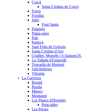
Corçà
Santa Cristina de Corçà
Foixà
Forallac
Jafre
Font Santa
Palamós
Palau-sator
Pals
Parlavà
Sant Feliu de Guíxols
Santa Cristina d'Aro
Cruïlles, Monells i S.Sadurní H.
La Tallada d'Empordà
Torroella de Montgrí
Vall-llobrega
Vilopriu
La Garrotxa
Besalú
Beuda
Mieres
Montagut
Les Planes d'Hostoles
Puig-alder
Les Preses