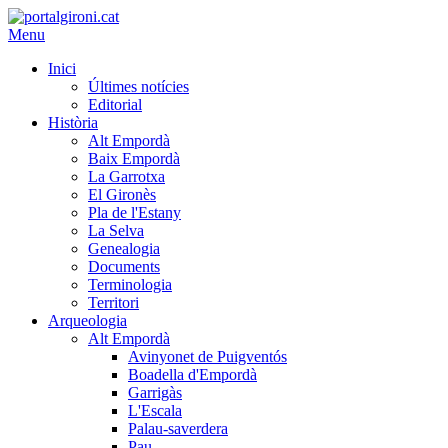
Menu
Inici
Últimes notícies
Editorial
Història
Alt Empordà
Baix Empordà
La Garrotxa
El Gironès
Pla de l'Estany
La Selva
Genealogia
Documents
Terminologia
Territori
Arqueologia
Alt Empordà
Avinyonet de Puigventós
Boadella d'Empordà
Garrigàs
L'Escala
Palau-saverdera
Pau