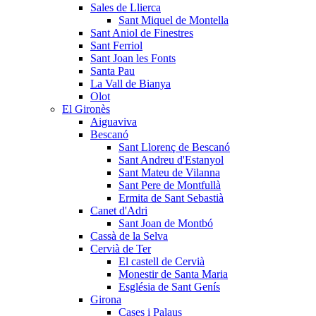
Sales de Llierca
Sant Miquel de Montella
Sant Aniol de Finestres
Sant Ferriol
Sant Joan les Fonts
Santa Pau
La Vall de Bianya
Olot
El Gironès
Aiguaviva
Bescanó
Sant Llorenç de Bescanó
Sant Andreu d'Estanyol
Sant Mateu de Vilanna
Sant Pere de Montfullà
Ermita de Sant Sebastià
Canet d'Adri
Sant Joan de Montbó
Cassà de la Selva
Cervià de Ter
El castell de Cervià
Monestir de Santa Maria
Església de Sant Genís
Girona
Cases i Palaus