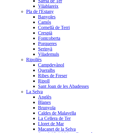
Sarrià de Ter
Vilablareix
Pla de l'Estany
Banyoles
Camós
Cornellà de Terri
Crespià
Fontcoberta
Porqueres
Serinyà
Vilademuls
Ripollès
Campdevànol
Queralbs
Ribes de Freser
Ripoll
Sant Joan de les Abadesses
La Selva
Anglès
Blanes
Brunyola
Caldes de Malavella
La Cellera de Ter
Lloret de Mar
Maçanet de la Selva