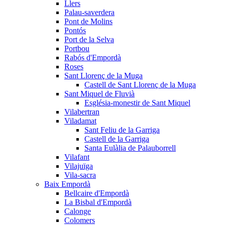
Llers
Palau-saverdera
Pont de Molins
Pontós
Port de la Selva
Portbou
Rabós d'Empordà
Roses
Sant Llorenç de la Muga
Castell de Sant Llorenç de la Muga
Sant Miquel de Fluvià
Església-monestir de Sant Miquel
Vilabertran
Viladamat
Sant Feliu de la Garriga
Castell de la Garriga
Santa Eulàlia de Palauborrell
Vilafant
Vilajuïga
Vila-sacra
Baix Empordà
Bellcaire d'Empordà
La Bisbal d'Empordà
Calonge
Colomers