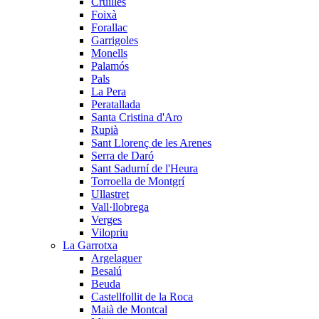
Cruïlles
Foixà
Forallac
Garrigoles
Monells
Palamós
Pals
La Pera
Peratallada
Santa Cristina d'Aro
Rupià
Sant Llorenç de les Arenes
Serra de Daró
Sant Sadurní de l'Heura
Torroella de Montgrí
Ullastret
Vall·llobrega
Verges
Vilopriu
La Garrotxa
Argelaguer
Besalú
Beuda
Castellfollit de la Roca
Maià de Montcal