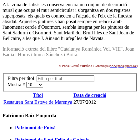
A la zona de l'absis es conserva encara un conjunt de decoració
mural que ocupa el mur semicircular i s'organitza en dos registres
superposats, els quals es connecten a l'alçada de l'eix de la finestra
absidal. Aquestes pintures s'han posat sempre en relació amb
l'anomenat cercle d'Osormort, sembla integrat per les pintures de
Sant Sadurní d'Osormort, Sant Martí del Brull i les de Sant Joan de
Bellcaire, a les que J. Ainaud hi afegí les de Navata.
Informació extreta del llibre "
Catalunya Romànica Vol. VIII
". Joan
Badia i Homs i Imma Sánchez i Boira.
© Portal Gironí d'Història i Genealogia (
www.portalgironi.cat
)
Filtra per títol
Mostra #
Títol
Data de creació
Restauren Sant Esteve de Marenyà
27/07/2012
Patrimoni Baix Empordà
Patrimoni de Foixà
Patrimoni de Sant Feliu de Guíxols