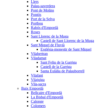
Llers
Palau-saverdera
Pont de Molins
Pontós
Port de la Selva
Portbou
Rabós d'Empordà
Roses
Sant Llorenç de la Muga
Castell de Sant Llorenç de la Muga
Sant Miquel de Fluvià
Església-monestir de Sant Miquel
Vilabertran
Viladamat
Sant Feliu de la Garriga
Castell de la Garriga
Santa Eulàlia de Palauborrell
Vilafant
Vilajuïga
Vila-sacra
Baix Empordà
Bellcaire d'Empordà
La Bisbal d'Empordà
Calonge
Colomers