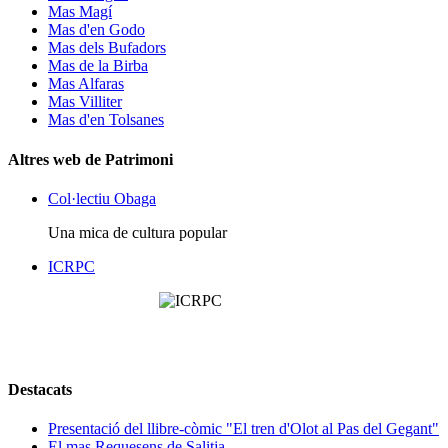
Mas Magí
Mas d'en Godo
Mas dels Bufadors
Mas de la Birba
Mas Alfaras
Mas Villiter
Mas d'en Tolsanes
Altres web de Patrimoni
Col·lectiu Obaga
Una mica de cultura popular
ICRPC
Destacats
Presentació del llibre-còmic "El tren d'Olot al Pas del Gegant"
El mas Requesens de Salitja