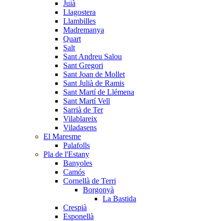
Juià
Llagostera
Llambilles
Madremanya
Quart
Salt
Sant Andreu Salou
Sant Gregori
Sant Joan de Mollet
Sant Julià de Ramis
Sant Martí de Llémena
Sant Martí Vell
Sarrià de Ter
Vilablareix
Viladasens
El Maresme
Palafolls
Pla de l'Estany
Banyoles
Camós
Cornellà de Terri
Borgonyà
La Bastida
Crespià
Esponellà