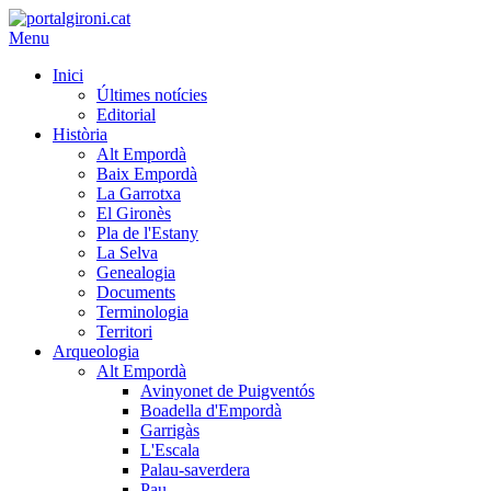
Menu
Inici
Últimes notícies
Editorial
Història
Alt Empordà
Baix Empordà
La Garrotxa
El Gironès
Pla de l'Estany
La Selva
Genealogia
Documents
Terminologia
Territori
Arqueologia
Alt Empordà
Avinyonet de Puigventós
Boadella d'Empordà
Garrigàs
L'Escala
Palau-saverdera
Pau