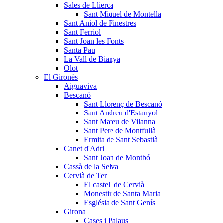
Sales de Llierca
Sant Miquel de Montella
Sant Aniol de Finestres
Sant Ferriol
Sant Joan les Fonts
Santa Pau
La Vall de Bianya
Olot
El Gironès
Aiguaviva
Bescanó
Sant Llorenç de Bescanó
Sant Andreu d'Estanyol
Sant Mateu de Vilanna
Sant Pere de Montfullà
Ermita de Sant Sebastià
Canet d'Adri
Sant Joan de Montbó
Cassà de la Selva
Cervià de Ter
El castell de Cervià
Monestir de Santa Maria
Església de Sant Genís
Girona
Cases i Palaus