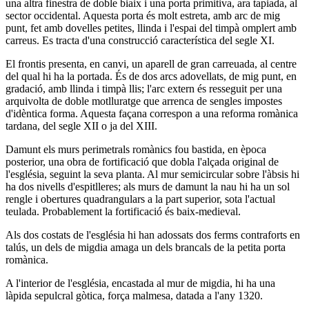
una altra finestra de doble biaix i una porta primitiva, ara tapiada, al
sector occidental. Aquesta porta és molt estreta, amb arc de mig
punt, fet amb dovelles petites, llinda i l'espai del timpà omplert amb
carreus. Es tracta d'una construcció característica del segle XI.
El frontis presenta, en canvi, un aparell de gran carreuada, al centre
del qual hi ha la portada. És de dos arcs adovellats, de mig punt, en
gradació, amb llinda i timpà llis; l'arc extern és resseguit per una
arquivolta de doble motlluratge que arrenca de sengles impostes
d'idèntica forma. Aquesta façana correspon a una reforma romànica
tardana, del segle XII o ja del XIII.
Damunt els murs perimetrals romànics fou bastida, en època
posterior, una obra de fortificació que dobla l'alçada original de
l'església, seguint la seva planta. Al mur semicircular sobre l'àbsis hi
ha dos nivells d'espitlleres; als murs de damunt la nau hi ha un sol
rengle i obertures quadrangulars a la part superior, sota l'actual
teulada. Probablement la fortificació és baix-medieval.
Als dos costats de l'església hi han adossats dos ferms contraforts en
talús, un dels de migdia amaga un dels brancals de la petita porta
romànica.
A l'interior de l'església, encastada al mur de migdia, hi ha una
làpida sepulcral gòtica, força malmesa, datada a l'any 1320.