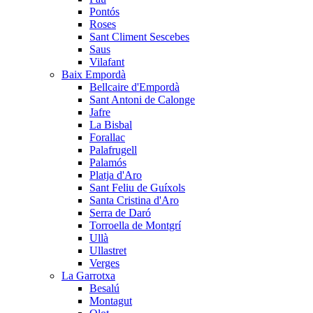
Pontós
Roses
Sant Climent Sescebes
Saus
Vilafant
Baix Empordà
Bellcaire d'Empordà
Sant Antoni de Calonge
Jafre
La Bisbal
Forallac
Palafrugell
Palamós
Platja d'Aro
Sant Feliu de Guíxols
Santa Cristina d'Aro
Serra de Daró
Torroella de Montgrí
Ullà
Ullastret
Verges
La Garrotxa
Besalú
Montagut