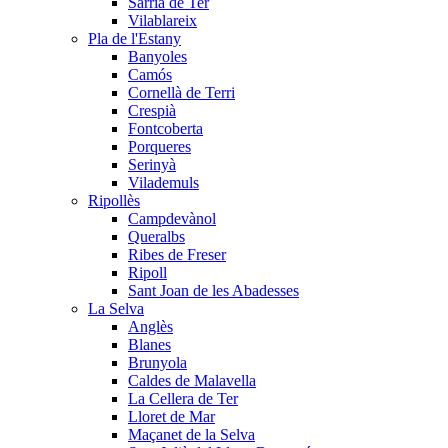
Sarrià de Ter
Vilablareix
Pla de l'Estany
Banyoles
Camós
Cornellà de Terri
Crespià
Fontcoberta
Porqueres
Serinyà
Vilademuls
Ripollès
Campdevànol
Queralbs
Ribes de Freser
Ripoll
Sant Joan de les Abadesses
La Selva
Anglès
Blanes
Brunyola
Caldes de Malavella
La Cellera de Ter
Lloret de Mar
Maçanet de la Selva