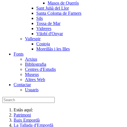
Masos de Querós
Sant Julià del Llor
Santa Coloma de Farners
Sils
Tossa de Mar
Vidreres
Vilobí d'Onyar
Vallespir
Costoja
Moreillàs i les Illes
Fonts
Arxius
Bibliografia
Centres d'Estudis
Museus
Altres Web
Contactar
Usuaris
Estàs aquí:
Patrimoni
Baix Empordà
La Tallada d'Empordà