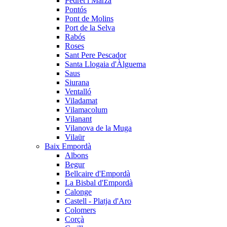
Pedret i Marzà
Pontós
Pont de Molins
Port de la Selva
Rabós
Roses
Sant Pere Pescador
Santa Llogaia d'Àlguema
Saus
Siurana
Ventalló
Viladamat
Vilamacolum
Vilanant
Vilanova de la Muga
Vilaür
Baix Empordà
Albons
Begur
Bellcaire d'Empordà
La Bisbal d'Empordà
Calonge
Castell - Platja d'Aro
Colomers
Corçà