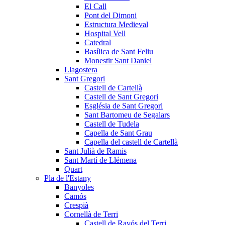
El Call
Pont del Dimoni
Estructura Medieval
Hospital Vell
Catedral
Basílica de Sant Feliu
Monestir Sant Daniel
Llagostera
Sant Gregori
Castell de Cartellà
Castell de Sant Gregori
Església de Sant Gregori
Sant Bartomeu de Segalars
Castell de Tudela
Capella de Sant Grau
Capella del castell de Cartellà
Sant Julià de Ramis
Sant Martí de Llémena
Quart
Pla de l'Estany
Banyoles
Camós
Crespià
Cornellà de Terri
Castell de Ravós del Terri