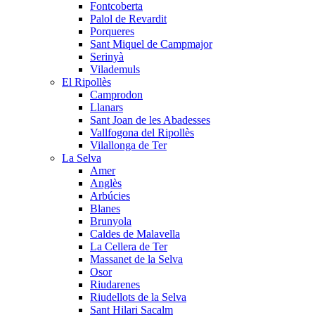
Fontcoberta
Palol de Revardit
Porqueres
Sant Miquel de Campmajor
Serinyà
Vilademuls
El Ripollès
Camprodon
Llanars
Sant Joan de les Abadesses
Vallfogona del Ripollès
Vilallonga de Ter
La Selva
Amer
Anglès
Arbúcies
Blanes
Brunyola
Caldes de Malavella
La Cellera de Ter
Massanet de la Selva
Osor
Riudarenes
Riudellots de la Selva
Sant Hilari Sacalm