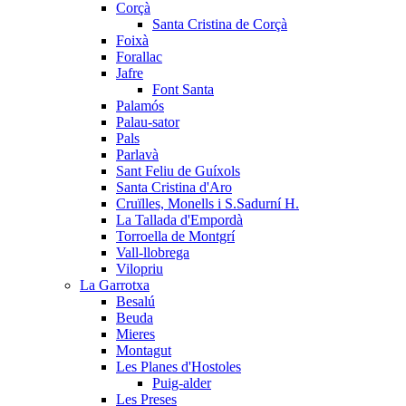
Corçà
Santa Cristina de Corçà
Foixà
Forallac
Jafre
Font Santa
Palamós
Palau-sator
Pals
Parlavà
Sant Feliu de Guíxols
Santa Cristina d'Aro
Cruïlles, Monells i S.Sadurní H.
La Tallada d'Empordà
Torroella de Montgrí
Vall-llobrega
Vilopriu
La Garrotxa
Besalú
Beuda
Mieres
Montagut
Les Planes d'Hostoles
Puig-alder
Les Preses