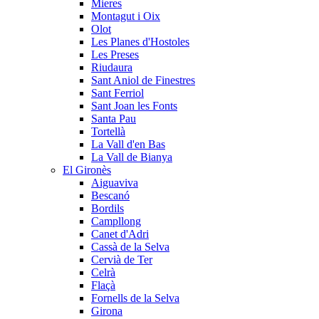
Mieres
Montagut i Oix
Olot
Les Planes d'Hostoles
Les Preses
Riudaura
Sant Aniol de Finestres
Sant Ferriol
Sant Joan les Fonts
Santa Pau
Tortellà
La Vall d'en Bas
La Vall de Bianya
El Gironès
Aiguaviva
Bescanó
Bordils
Campllong
Canet d'Adri
Cassà de la Selva
Cervià de Ter
Celrà
Flaçà
Fornells de la Selva
Girona