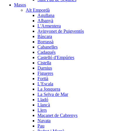
Masos
Alt Empordà
Agullana
Albanyà
L'Armentera
Avinyonet de Puigventós
Bàscara
Borrassà
Cabanelles
Cadaqués
Castelló d'Empúries
Cistella
Darnius
Figueres
Fortià
L'Escala
La Jonquera
La Selva de Mar
Lladó
Llançà
Llers
Maçanet de Cabrenys
Navata
Pau