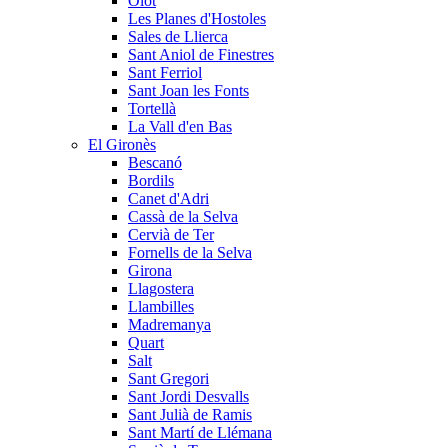
Olot
Les Planes d'Hostoles
Sales de Llierca
Sant Aniol de Finestres
Sant Ferriol
Sant Joan les Fonts
Tortellà
La Vall d'en Bas
El Gironès
Bescanó
Bordils
Canet d'Adri
Cassà de la Selva
Cervià de Ter
Fornells de la Selva
Girona
Llagostera
Llambilles
Madremanya
Quart
Salt
Sant Gregori
Sant Jordi Desvalls
Sant Julià de Ramis
Sant Martí de Llémana