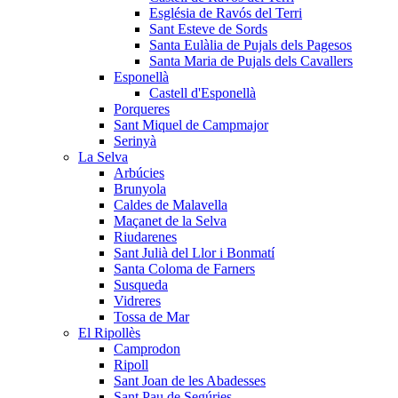
Església de Ravós del Terri
Sant Esteve de Sords
Santa Eulàlia de Pujals dels Pagesos
Santa Maria de Pujals dels Cavallers
Esponellà
Castell d'Esponellà
Porqueres
Sant Miquel de Campmajor
Serinyà
La Selva
Arbúcies
Brunyola
Caldes de Malavella
Maçanet de la Selva
Riudarenes
Sant Julià del Llor i Bonmatí
Santa Coloma de Farners
Susqueda
Vidreres
Tossa de Mar
El Ripollès
Camprodon
Ripoll
Sant Joan de les Abadesses
Sant Pau de Segúries