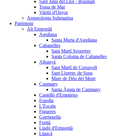
Sant Julià del Llor - Bonmatí
Tossa de Mar
Vilobí d'Onyar
Arqueologia Submarina
Patrimoni
Alt Empordà
Agullana
Santa Maria d'Agullana
Cabanelles
Sant Martí Sesserres
Santa Coloma de Cabanelles
Albanyà
Sant Martí de Corsavell
Sant Llorenç de Sous
Mare de Déu del Mont
Capmany
Santa Àgata de Capmany
Castelló d'Empúries
Espolla
L'Escala
Figueres
Garriguella
Fortià
Lladó d'Empordà
Llançà