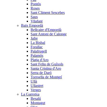
Pontós
Roses
Sant Climent Sescebes
Saus
Vilafant
Baix Empordà
Bellcaire d'Empordà
Sant Antoni de Calonge
Jafre
La Bisbal
Forallac
Palafrugell
Palamós
Platja d'Aro
Sant Feliu de Guíxols
Santa Cristina d'Aro
Serra de Daró
Torroella de Montgrí
Ullà
Ullastret
Verges
La Garrotxa
Besalú
Montagut