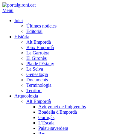
Menu
Inici
Últimes notícies
Editorial
Història
Alt Empordà
Baix Empordà
La Garrotxa
El Gironès
Pla de l'Estany
La Selva
Genealogia
Documents
Terminologia
Territori
Arqueologia
Alt Empordà
Avinyonet de Puigventós
Boadella d'Empordà
Garrigàs
L'Escala
Palau-saverdera
Pau