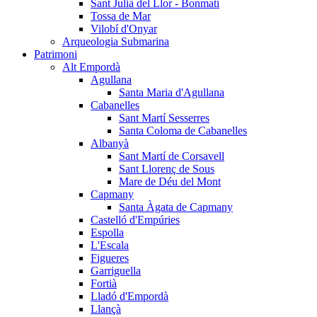
Sant Julià del Llor - Bonmatí
Tossa de Mar
Vilobí d'Onyar
Arqueologia Submarina
Patrimoni
Alt Empordà
Agullana
Santa Maria d'Agullana
Cabanelles
Sant Martí Sesserres
Santa Coloma de Cabanelles
Albanyà
Sant Martí de Corsavell
Sant Llorenç de Sous
Mare de Déu del Mont
Capmany
Santa Àgata de Capmany
Castelló d'Empúries
Espolla
L'Escala
Figueres
Garriguella
Fortià
Lladó d'Empordà
Llançà