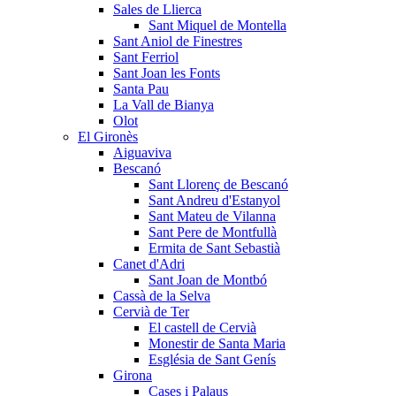
Sales de Llierca
Sant Miquel de Montella
Sant Aniol de Finestres
Sant Ferriol
Sant Joan les Fonts
Santa Pau
La Vall de Bianya
Olot
El Gironès
Aiguaviva
Bescanó
Sant Llorenç de Bescanó
Sant Andreu d'Estanyol
Sant Mateu de Vilanna
Sant Pere de Montfullà
Ermita de Sant Sebastià
Canet d'Adri
Sant Joan de Montbó
Cassà de la Selva
Cervià de Ter
El castell de Cervià
Monestir de Santa Maria
Església de Sant Genís
Girona
Cases i Palaus