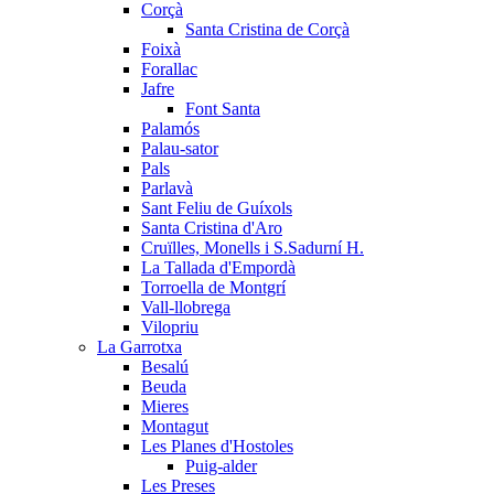
Corçà
Santa Cristina de Corçà
Foixà
Forallac
Jafre
Font Santa
Palamós
Palau-sator
Pals
Parlavà
Sant Feliu de Guíxols
Santa Cristina d'Aro
Cruïlles, Monells i S.Sadurní H.
La Tallada d'Empordà
Torroella de Montgrí
Vall-llobrega
Vilopriu
La Garrotxa
Besalú
Beuda
Mieres
Montagut
Les Planes d'Hostoles
Puig-alder
Les Preses