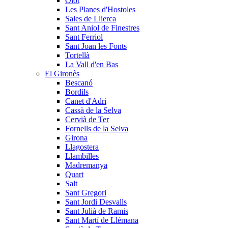
Olot
Les Planes d'Hostoles
Sales de Llierca
Sant Aniol de Finestres
Sant Ferriol
Sant Joan les Fonts
Tortellà
La Vall d'en Bas
El Gironès
Bescanó
Bordils
Canet d'Adri
Cassà de la Selva
Cervià de Ter
Fornells de la Selva
Girona
Llagostera
Llambilles
Madremanya
Quart
Salt
Sant Gregori
Sant Jordi Desvalls
Sant Julià de Ramis
Sant Martí de Llémana