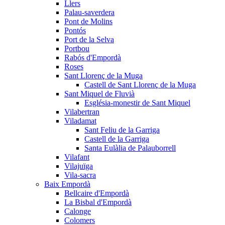
Llers
Palau-saverdera
Pont de Molins
Pontós
Port de la Selva
Portbou
Rabós d'Empordà
Roses
Sant Llorenç de la Muga
Castell de Sant Llorenç de la Muga
Sant Miquel de Fluvià
Església-monestir de Sant Miquel
Vilabertran
Viladamat
Sant Feliu de la Garriga
Castell de la Garriga
Santa Eulàlia de Palauborrell
Vilafant
Vilajuïga
Vila-sacra
Baix Empordà
Bellcaire d'Empordà
La Bisbal d'Empordà
Calonge
Colomers