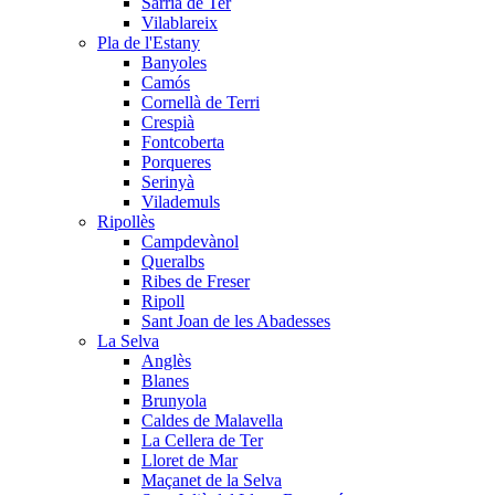
Sarrià de Ter
Vilablareix
Pla de l'Estany
Banyoles
Camós
Cornellà de Terri
Crespià
Fontcoberta
Porqueres
Serinyà
Vilademuls
Ripollès
Campdevànol
Queralbs
Ribes de Freser
Ripoll
Sant Joan de les Abadesses
La Selva
Anglès
Blanes
Brunyola
Caldes de Malavella
La Cellera de Ter
Lloret de Mar
Maçanet de la Selva