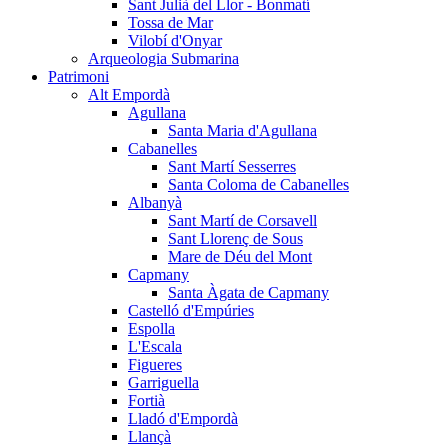
Sant Julià del Llor - Bonmatí
Tossa de Mar
Vilobí d'Onyar
Arqueologia Submarina
Patrimoni
Alt Empordà
Agullana
Santa Maria d'Agullana
Cabanelles
Sant Martí Sesserres
Santa Coloma de Cabanelles
Albanyà
Sant Martí de Corsavell
Sant Llorenç de Sous
Mare de Déu del Mont
Capmany
Santa Àgata de Capmany
Castelló d'Empúries
Espolla
L'Escala
Figueres
Garriguella
Fortià
Lladó d'Empordà
Llançà