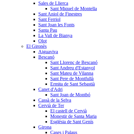
Sales de Llierca
Sant Miquel de Montella
Sant Aniol de Finestres
Sant Ferriol
Sant Joan les Fonts
Santa Pau
La Vall de Bianya
Olot
El Gironès
Aiguaviva
Bescanó
Sant Llorenç de Bescanó
Sant Andreu d'Estanyol
Sant Mateu de Vilanna
Sant Pere de Montfullà
Ermita de Sant Sebastià
Canet d'Adri
Sant Joan de Montbó
Cassà de la Selva
Cervià de Ter
El castell de Cervià
Monestir de Santa Maria
Església de Sant Genís
Girona
Cases i Palaus