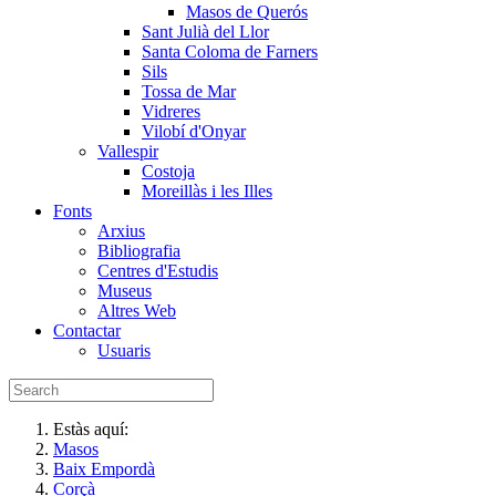
Masos de Querós
Sant Julià del Llor
Santa Coloma de Farners
Sils
Tossa de Mar
Vidreres
Vilobí d'Onyar
Vallespir
Costoja
Moreillàs i les Illes
Fonts
Arxius
Bibliografia
Centres d'Estudis
Museus
Altres Web
Contactar
Usuaris
Estàs aquí:
Masos
Baix Empordà
Corçà