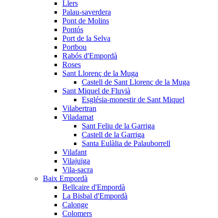
Llers
Palau-saverdera
Pont de Molins
Pontós
Port de la Selva
Portbou
Rabós d'Empordà
Roses
Sant Llorenç de la Muga
Castell de Sant Llorenç de la Muga
Sant Miquel de Fluvià
Església-monestir de Sant Miquel
Vilabertran
Viladamat
Sant Feliu de la Garriga
Castell de la Garriga
Santa Eulàlia de Palauborrell
Vilafant
Vilajuïga
Vila-sacra
Baix Empordà
Bellcaire d'Empordà
La Bisbal d'Empordà
Calonge
Colomers