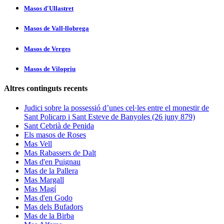
Masos d'Ullastret
Masos de Vall-llobrega
Masos de Verges
Masos de Vilopriu
Altres continguts recents
Judici sobre la possessió d’unes cel·les entre el monestir de
Sant Policarp i Sant Esteve de Banyoles (26 juny 879)
Sant Cebrià de Penida
Els masos de Roses
Mas Vell
Mas Rabassers de Dalt
Mas d'en Puignau
Mas de la Pallera
Mas Margall
Mas Magí
Mas d'en Godo
Mas dels Bufadors
Mas de la Birba