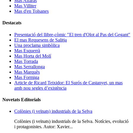
Mas Alfaras
Mas Villiter
Mas d'en Tolsanes
Destacats
Presentació del llibre-còmic "El tren d'Olot al Pas del Gegant"
El mas Requesens de Salitja
Una proclama simbòlica
Mas Esquerrà
Mas Horta del Molí
Mas Torrada
Mas Serrallonga
Mas Marquès
Mas Formiga
Article de Ricard Teixidor: El Surós de Castanyet, un mas
amb nou segles d’existència
Novetats Editorials
Colònies (i veïnats) industrials de la Selva
Colònies (i veïnats) industrials de la Selva. Notícies, evolució
i protagonistes. Autor: Xavier...