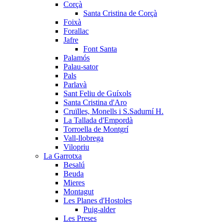
Corçà
Santa Cristina de Corçà
Foixà
Forallac
Jafre
Font Santa
Palamós
Palau-sator
Pals
Parlavà
Sant Feliu de Guíxols
Santa Cristina d'Aro
Cruïlles, Monells i S.Sadurní H.
La Tallada d'Empordà
Torroella de Montgrí
Vall-llobrega
Vilopriu
La Garrotxa
Besalú
Beuda
Mieres
Montagut
Les Planes d'Hostoles
Puig-alder
Les Preses