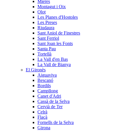
Mieres
Montagut i Oix
Olot
Les Planes d'Hostoles
Les Preses
Riudaura
Sant Aniol de Finestres
Sant Ferriol
Sant Joan les Fonts
Santa Pau
Tortellà
La Vall d'en Bas
La Vall de Bianya
El Gironès
Aiguaviva
Bescanó
Bordils
Campllong
Canet d'Adri
Cassà de la Selva
Cervià de Ter
Celrà
Flaçà
Fornells de la Selva
Girona