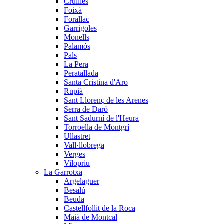
Cruïlles
Foixà
Forallac
Garrigoles
Monells
Palamós
Pals
La Pera
Peratallada
Santa Cristina d'Aro
Rupià
Sant Llorenç de les Arenes
Serra de Daró
Sant Sadurní de l'Heura
Torroella de Montgrí
Ullastret
Vall·llobrega
Verges
Vilopriu
La Garrotxa
Argelaguer
Besalú
Beuda
Castellfollit de la Roca
Maià de Montcal