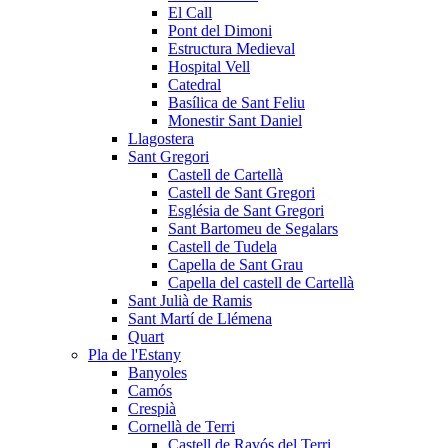
El Call
Pont del Dimoni
Estructura Medieval
Hospital Vell
Catedral
Basílica de Sant Feliu
Monestir Sant Daniel
Llagostera
Sant Gregori
Castell de Cartellà
Castell de Sant Gregori
Església de Sant Gregori
Sant Bartomeu de Segalars
Castell de Tudela
Capella de Sant Grau
Capella del castell de Cartellà
Sant Julià de Ramis
Sant Martí de Llémena
Quart
Pla de l'Estany
Banyoles
Camós
Crespià
Cornellà de Terri
Castell de Ravós del Terri