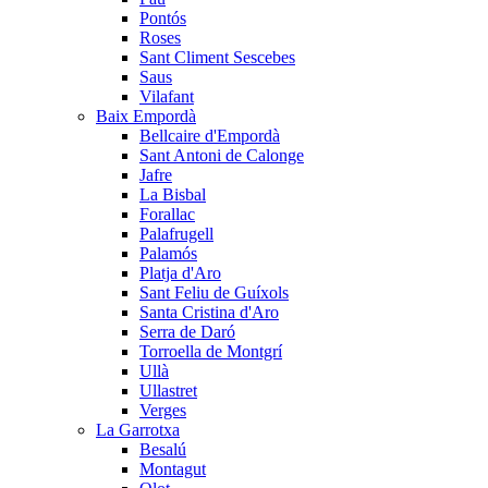
Pontós
Roses
Sant Climent Sescebes
Saus
Vilafant
Baix Empordà
Bellcaire d'Empordà
Sant Antoni de Calonge
Jafre
La Bisbal
Forallac
Palafrugell
Palamós
Platja d'Aro
Sant Feliu de Guíxols
Santa Cristina d'Aro
Serra de Daró
Torroella de Montgrí
Ullà
Ullastret
Verges
La Garrotxa
Besalú
Montagut