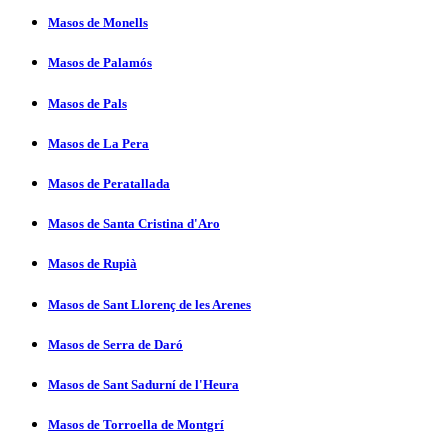
Masos de Monells
Masos de Palamós
Masos de Pals
Masos de La Pera
Masos de Peratallada
Masos de Santa Cristina d'Aro
Masos de Rupià
Masos de Sant Llorenç de les Arenes
Masos de Serra de Daró
Masos de Sant Sadurní­ de l'Heura
Masos de Torroella de Montgrí­