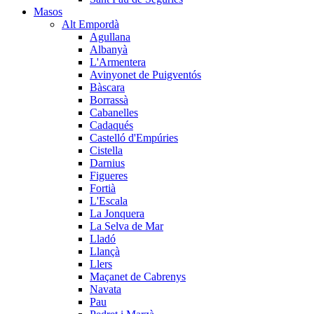
Masos
Alt Empordà
Agullana
Albanyà
L'Armentera
Avinyonet de Puigventós
Bàscara
Borrassà
Cabanelles
Cadaqués
Castelló d'Empúries
Cistella
Darnius
Figueres
Fortià
L'Escala
La Jonquera
La Selva de Mar
Lladó
Llançà
Llers
Maçanet de Cabrenys
Navata
Pau