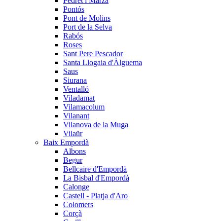
Pedret i Marzà
Pontós
Pont de Molins
Port de la Selva
Rabós
Roses
Sant Pere Pescador
Santa Llogaia d'Àlguema
Saus
Siurana
Ventalló
Viladamat
Vilamacolum
Vilanant
Vilanova de la Muga
Vilaür
Baix Empordà
Albons
Begur
Bellcaire d'Empordà
La Bisbal d'Empordà
Calonge
Castell - Platja d'Aro
Colomers
Corçà