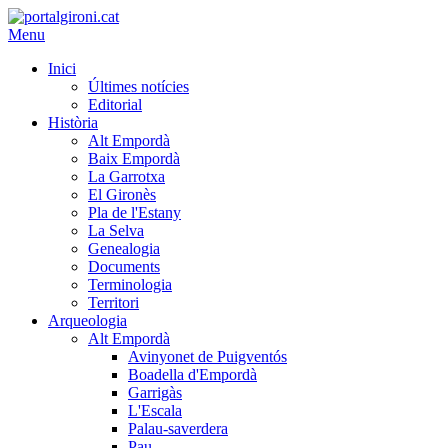
Menu
Inici
Últimes notícies
Editorial
Història
Alt Empordà
Baix Empordà
La Garrotxa
El Gironès
Pla de l'Estany
La Selva
Genealogia
Documents
Terminologia
Territori
Arqueologia
Alt Empordà
Avinyonet de Puigventós
Boadella d'Empordà
Garrigàs
L'Escala
Palau-saverdera
Pau