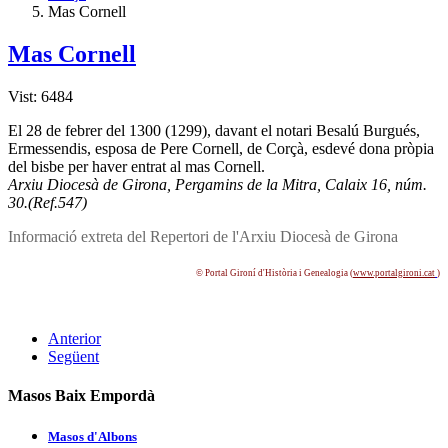
Mas Cornell
Mas Cornell
Vist: 6484
El 28 de febrer del 1300 (1299), davant el notari Besalú Burgués,
Ermessendis, esposa de Pere Cornell, de Corçà, esdevé dona pròpia
del bisbe per haver entrat al mas Cornell.
Arxiu Diocesà de Girona, Pergamins de la Mitra, Calaix 16, núm.
30.(Ref.547)
Informació extreta del Repertori de l'Arxiu Diocesà de Girona
© Portal Gironí­ d'Història i Genealogia (
www.portalgironi.cat
)
Anterior
Següent
Masos Baix Empordà
Masos d'Albons