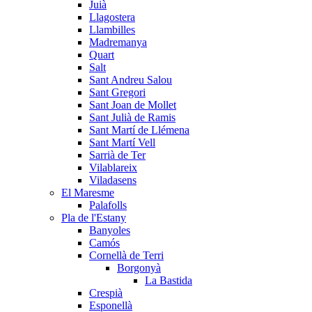
Juià
Llagostera
Llambilles
Madremanya
Quart
Salt
Sant Andreu Salou
Sant Gregori
Sant Joan de Mollet
Sant Julià de Ramis
Sant Martí de Llémena
Sant Martí Vell
Sarrià de Ter
Vilablareix
Viladasens
El Maresme
Palafolls
Pla de l'Estany
Banyoles
Camós
Cornellà de Terri
Borgonyà
La Bastida
Crespià
Esponellà