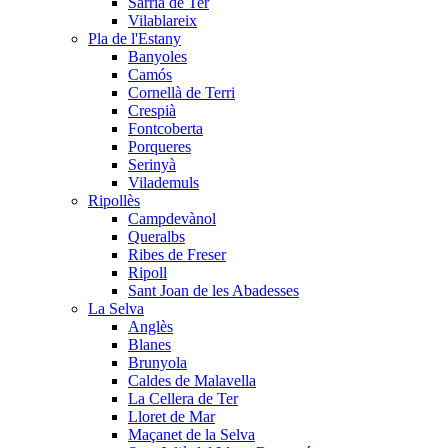
Sarrià de Ter
Vilablareix
Pla de l'Estany
Banyoles
Camós
Cornellà de Terri
Crespià
Fontcoberta
Porqueres
Serinyà
Vilademuls
Ripollès
Campdevànol
Queralbs
Ribes de Freser
Ripoll
Sant Joan de les Abadesses
La Selva
Anglès
Blanes
Brunyola
Caldes de Malavella
La Cellera de Ter
Lloret de Mar
Maçanet de la Selva