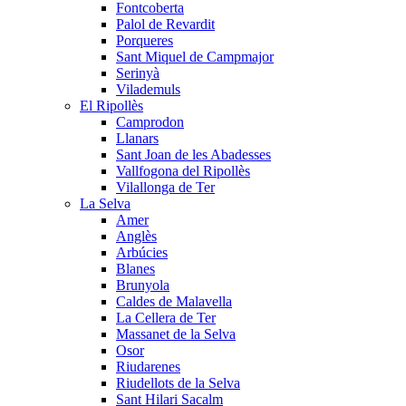
Fontcoberta
Palol de Revardit
Porqueres
Sant Miquel de Campmajor
Serinyà
Vilademuls
El Ripollès
Camprodon
Llanars
Sant Joan de les Abadesses
Vallfogona del Ripollès
Vilallonga de Ter
La Selva
Amer
Anglès
Arbúcies
Blanes
Brunyola
Caldes de Malavella
La Cellera de Ter
Massanet de la Selva
Osor
Riudarenes
Riudellots de la Selva
Sant Hilari Sacalm