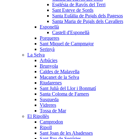
Església de Ravós del Terri
Sant Esteve de Sords
Santa Eulàlia de Pujals dels Pagesos
Santa Maria de Pujals dels Cavallers
Esponellà
Castell d'Esponellà
Porqueres
Sant Miquel de Campmajor
Serinyà
La Selva
Arbúcies
Brunyola
Caldes de Malavella
Maçanet de la Selva
Riudarenes
Sant Julià del Llor i Bonmatí
Santa Coloma de Farners
Susqueda
Vidreres
Tossa de Mar
El Ripollès
Camprodon
Ripoll
Sant Joan de les Abadesses
Sant Pau de Segúries