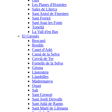
Olot
Les Planes d'Hostoles
Sales de Llierca
Sant Aniol de Finestres
Sant Ferriol
Sant Joan les Fonts
Tortellà
La Vall d'en Bas
El Gironès
Bescanó
Bordils
Canet d'Adri
Cassà de la Selva
Cervià de Ter
Fornells de la Selva
Girona
Llagostera
Llambilles
Madremanya
Quart
Salt
Sant Gregori
Sant Jordi Desvalls
Sant Julià de Ramis
Sant Martí de Llémana