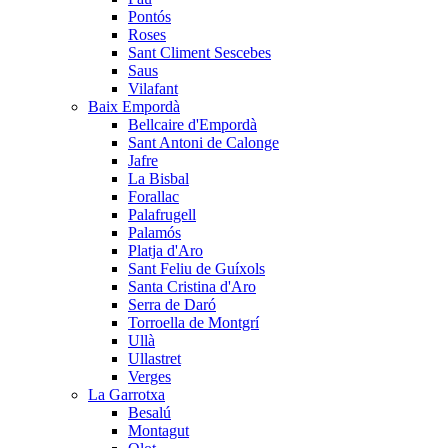
Pontós
Roses
Sant Climent Sescebes
Saus
Vilafant
Baix Empordà
Bellcaire d'Empordà
Sant Antoni de Calonge
Jafre
La Bisbal
Forallac
Palafrugell
Palamós
Platja d'Aro
Sant Feliu de Guíxols
Santa Cristina d'Aro
Serra de Daró
Torroella de Montgrí
Ullà
Ullastret
Verges
La Garrotxa
Besalú
Montagut