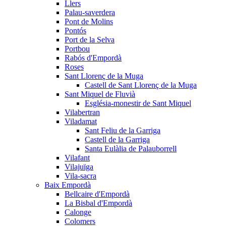
Llers
Palau-saverdera
Pont de Molins
Pontós
Port de la Selva
Portbou
Rabós d'Empordà
Roses
Sant Llorenç de la Muga
Castell de Sant Llorenç de la Muga
Sant Miquel de Fluvià
Església-monestir de Sant Miquel
Vilabertran
Viladamat
Sant Feliu de la Garriga
Castell de la Garriga
Santa Eulàlia de Palauborrell
Vilafant
Vilajuïga
Vila-sacra
Baix Empordà
Bellcaire d'Empordà
La Bisbal d'Empordà
Calonge
Colomers