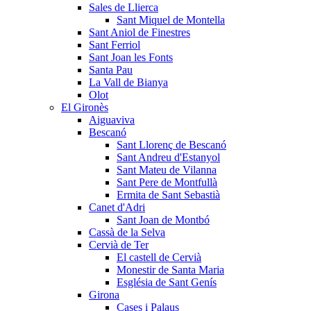
Sales de Llierca
Sant Miquel de Montella
Sant Aniol de Finestres
Sant Ferriol
Sant Joan les Fonts
Santa Pau
La Vall de Bianya
Olot
El Gironès
Aiguaviva
Bescanó
Sant Llorenç de Bescanó
Sant Andreu d'Estanyol
Sant Mateu de Vilanna
Sant Pere de Montfullà
Ermita de Sant Sebastià
Canet d'Adri
Sant Joan de Montbó
Cassà de la Selva
Cervià de Ter
El castell de Cervià
Monestir de Santa Maria
Església de Sant Genís
Girona
Cases i Palaus