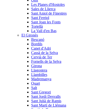
Olot
Les Planes d'Hostoles
Sales de Llierca
Sant Aniol de Finestres
Sant Ferriol
Sant Joan les Fonts
Tortellà
La Vall d'en Bas
El Gironès
Bescanó
Bordils
Canet d'Adri
Cassà de la Selva
Cervià de Ter
Fornells de la Selva
Girona
Llagostera
Llambilles
Madremanya
Quart
Salt
Sant Gregori
Sant Jordi Desvalls
Sant Julià de Ramis
Sant Martí de Llémana