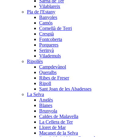
Sarrià de Ter
Vilablareix
Pla de l'Estany
Banyoles
Camós
Cornellà de Terri
Crespià
Fontcoberta
Porqueres
Serinyà
Vilademuls
Ripollès
Campdevànol
Queralbs
Ribes de Freser
Ripoll
Sant Joan de les Abadesses
La Selva
Anglès
Blanes
Brunyola
Caldes de Malavella
La Cellera de Ter
Lloret de Mar
Maçanet de la Selva