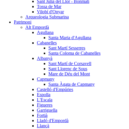
Sant Julià del Llor - Bonmatí
Tossa de Mar
Vilobí d'Onyar
Arqueologia Submarina
Patrimoni
Alt Empordà
Agullana
Santa Maria d'Agullana
Cabanelles
Sant Martí Sesserres
Santa Coloma de Cabanelles
Albanyà
Sant Martí de Corsavell
Sant Llorenç de Sous
Mare de Déu del Mont
Capmany
Santa Àgata de Capmany
Castelló d'Empúries
Espolla
L'Escala
Figueres
Garriguella
Fortià
Lladó d'Empordà
Llançà