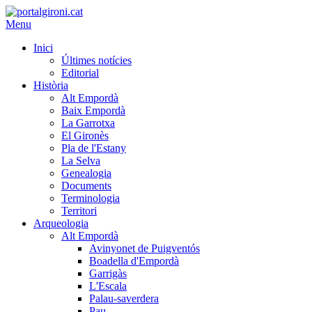
Menu
Inici
Últimes notícies
Editorial
Història
Alt Empordà
Baix Empordà
La Garrotxa
El Gironès
Pla de l'Estany
La Selva
Genealogia
Documents
Terminologia
Territori
Arqueologia
Alt Empordà
Avinyonet de Puigventós
Boadella d'Empordà
Garrigàs
L'Escala
Palau-saverdera
Pau