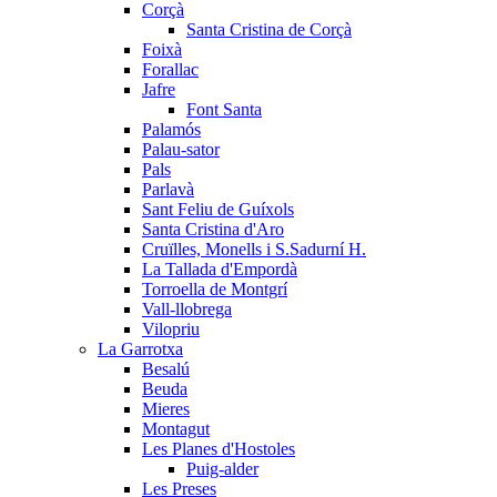
Corçà
Santa Cristina de Corçà
Foixà
Forallac
Jafre
Font Santa
Palamós
Palau-sator
Pals
Parlavà
Sant Feliu de Guíxols
Santa Cristina d'Aro
Cruïlles, Monells i S.Sadurní H.
La Tallada d'Empordà
Torroella de Montgrí
Vall-llobrega
Vilopriu
La Garrotxa
Besalú
Beuda
Mieres
Montagut
Les Planes d'Hostoles
Puig-alder
Les Preses