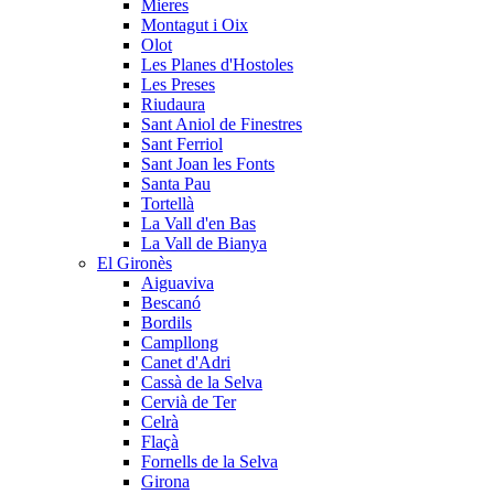
Mieres
Montagut i Oix
Olot
Les Planes d'Hostoles
Les Preses
Riudaura
Sant Aniol de Finestres
Sant Ferriol
Sant Joan les Fonts
Santa Pau
Tortellà
La Vall d'en Bas
La Vall de Bianya
El Gironès
Aiguaviva
Bescanó
Bordils
Campllong
Canet d'Adri
Cassà de la Selva
Cervià de Ter
Celrà
Flaçà
Fornells de la Selva
Girona