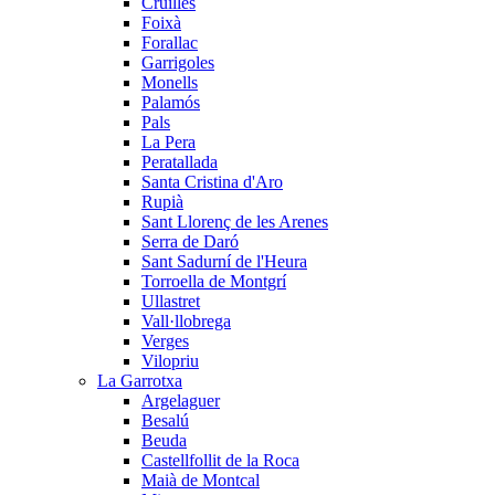
Cruïlles
Foixà
Forallac
Garrigoles
Monells
Palamós
Pals
La Pera
Peratallada
Santa Cristina d'Aro
Rupià
Sant Llorenç de les Arenes
Serra de Daró
Sant Sadurní de l'Heura
Torroella de Montgrí
Ullastret
Vall·llobrega
Verges
Vilopriu
La Garrotxa
Argelaguer
Besalú
Beuda
Castellfollit de la Roca
Maià de Montcal