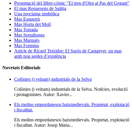
Presentació del llibre-còmic "El tren d'Olot al Pas del Gegant"
El mas Requesens de Salitja
Una proclama simbòlica
Mas Esquerrà
Mas Horta del Molí
Mas Torrada
Mas Serrallonga
Mas Marquès
Mas Formiga
Article de Ricard Teixidor: El Surós de Castanyet, un mas
amb nou segles d’existència
Novetats Editorials
Colònies (i veïnats) industrials de la Selva
Colònies (i veïnats) industrials de la Selva. Notícies, evolució
i protagonistes. Autor: Xavier...
Els molins empordanesos baixmedievals. Propietat, explotació
i fiscalitat.
Els molins empordanesos baixmedievals. Propietat, explotació
i fiscalitat. Autor: Josep Maria...