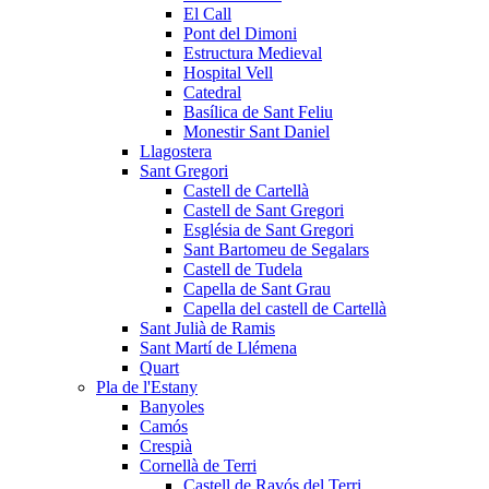
El Call
Pont del Dimoni
Estructura Medieval
Hospital Vell
Catedral
Basílica de Sant Feliu
Monestir Sant Daniel
Llagostera
Sant Gregori
Castell de Cartellà
Castell de Sant Gregori
Església de Sant Gregori
Sant Bartomeu de Segalars
Castell de Tudela
Capella de Sant Grau
Capella del castell de Cartellà
Sant Julià de Ramis
Sant Martí de Llémena
Quart
Pla de l'Estany
Banyoles
Camós
Crespià
Cornellà de Terri
Castell de Ravós del Terri