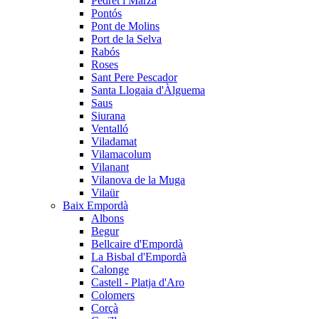
Pedret i Marzà
Pontós
Pont de Molins
Port de la Selva
Rabós
Roses
Sant Pere Pescador
Santa Llogaia d'Àlguema
Saus
Siurana
Ventalló
Viladamat
Vilamacolum
Vilanant
Vilanova de la Muga
Vilaür
Baix Empordà
Albons
Begur
Bellcaire d'Empordà
La Bisbal d'Empordà
Calonge
Castell - Platja d'Aro
Colomers
Corçà