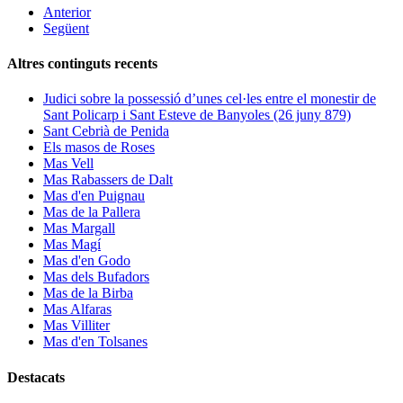
Anterior
Següent
Altres continguts recents
Judici sobre la possessió d’unes cel·les entre el monestir de
Sant Policarp i Sant Esteve de Banyoles (26 juny 879)
Sant Cebrià de Penida
Els masos de Roses
Mas Vell
Mas Rabassers de Dalt
Mas d'en Puignau
Mas de la Pallera
Mas Margall
Mas Magí
Mas d'en Godo
Mas dels Bufadors
Mas de la Birba
Mas Alfaras
Mas Villiter
Mas d'en Tolsanes
Destacats