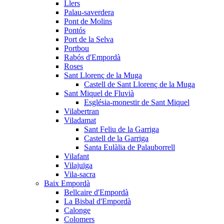
Llers
Palau-saverdera
Pont de Molins
Pontós
Port de la Selva
Portbou
Rabós d'Empordà
Roses
Sant Llorenç de la Muga
Castell de Sant Llorenç de la Muga
Sant Miquel de Fluvià
Església-monestir de Sant Miquel
Vilabertran
Viladamat
Sant Feliu de la Garriga
Castell de la Garriga
Santa Eulàlia de Palauborrell
Vilafant
Vilajuïga
Vila-sacra
Baix Empordà
Bellcaire d'Empordà
La Bisbal d'Empordà
Calonge
Colomers