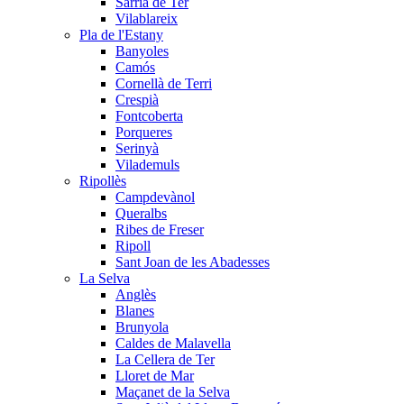
Sarrià de Ter
Vilablareix
Pla de l'Estany
Banyoles
Camós
Cornellà de Terri
Crespià
Fontcoberta
Porqueres
Serinyà
Vilademuls
Ripollès
Campdevànol
Queralbs
Ribes de Freser
Ripoll
Sant Joan de les Abadesses
La Selva
Anglès
Blanes
Brunyola
Caldes de Malavella
La Cellera de Ter
Lloret de Mar
Maçanet de la Selva