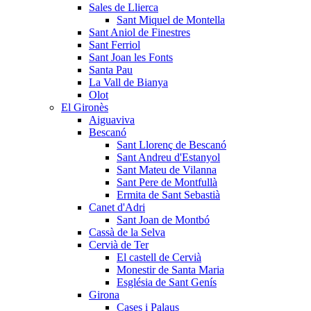
Sales de Llierca
Sant Miquel de Montella
Sant Aniol de Finestres
Sant Ferriol
Sant Joan les Fonts
Santa Pau
La Vall de Bianya
Olot
El Gironès
Aiguaviva
Bescanó
Sant Llorenç de Bescanó
Sant Andreu d'Estanyol
Sant Mateu de Vilanna
Sant Pere de Montfullà
Ermita de Sant Sebastià
Canet d'Adri
Sant Joan de Montbó
Cassà de la Selva
Cervià de Ter
El castell de Cervià
Monestir de Santa Maria
Església de Sant Genís
Girona
Cases i Palaus