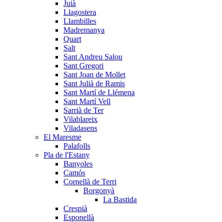
Juià
Llagostera
Llambilles
Madremanya
Quart
Salt
Sant Andreu Salou
Sant Gregori
Sant Joan de Mollet
Sant Julià de Ramis
Sant Martí de Llémena
Sant Martí Vell
Sarrià de Ter
Vilablareix
Viladasens
El Maresme
Palafolls
Pla de l'Estany
Banyoles
Camós
Cornellà de Terri
Borgonyà
La Bastida
Crespià
Esponellà