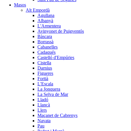
Masos
Alt Empordà
Agullana
Albanyà
L'Armentera
Avinyonet de Puigventós
Bàscara
Borrassà
Cabanelles
Cadaqués
Castelló d'Empúries
Cistella
Darnius
Figueres
Fortià
L'Escala
La Jonquera
La Selva de Mar
Lladó
Llançà
Llers
Maçanet de Cabrenys
Navata
Pau