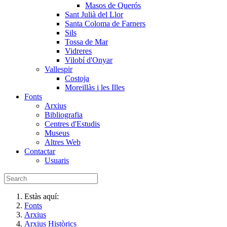
Masos de Querós
Sant Julià del Llor
Santa Coloma de Farners
Sils
Tossa de Mar
Vidreres
Vilobí d'Onyar
Vallespir
Costoja
Moreillàs i les Illes
Fonts
Arxius
Bibliografia
Centres d'Estudis
Museus
Altres Web
Contactar
Usuaris
Estàs aquí:
Fonts
Arxius
Arxius Històrics