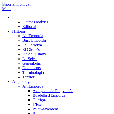
Menu
Inici
Últimes notícies
Editorial
Història
Alt Empordà
Baix Empordà
La Garrotxa
El Gironès
Pla de l'Estany
La Selva
Genealogia
Documents
Terminologia
Territori
Arqueologia
Alt Empordà
Avinyonet de Puigventós
Boadella d'Empordà
Garrigàs
L'Escala
Palau-saverdera
Pau