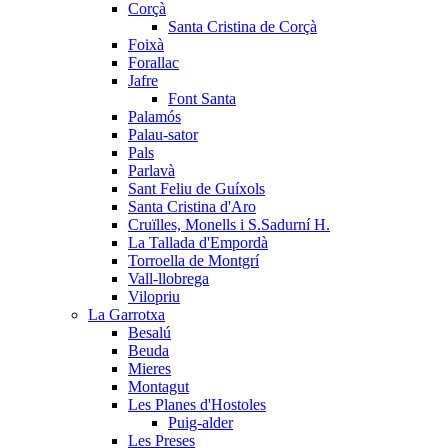
Corçà
Santa Cristina de Corçà
Foixà
Forallac
Jafre
Font Santa
Palamós
Palau-sator
Pals
Parlavà
Sant Feliu de Guíxols
Santa Cristina d'Aro
Cruïlles, Monells i S.Sadurní H.
La Tallada d'Empordà
Torroella de Montgrí
Vall-llobrega
Vilopriu
La Garrotxa
Besalú
Beuda
Mieres
Montagut
Les Planes d'Hostoles
Puig-alder
Les Preses