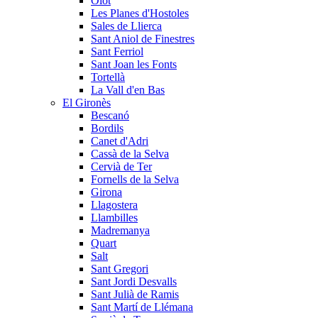
Olot
Les Planes d'Hostoles
Sales de Llierca
Sant Aniol de Finestres
Sant Ferriol
Sant Joan les Fonts
Tortellà
La Vall d'en Bas
El Gironès
Bescanó
Bordils
Canet d'Adri
Cassà de la Selva
Cervià de Ter
Fornells de la Selva
Girona
Llagostera
Llambilles
Madremanya
Quart
Salt
Sant Gregori
Sant Jordi Desvalls
Sant Julià de Ramis
Sant Martí de Llémana