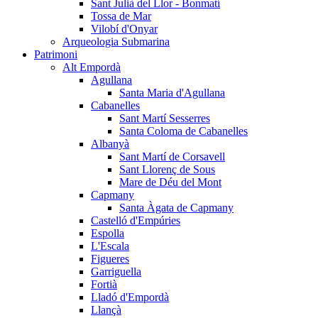
Sant Julià del Llor - Bonmatí
Tossa de Mar
Vilobí d'Onyar
Arqueologia Submarina
Patrimoni
Alt Empordà
Agullana
Santa Maria d'Agullana
Cabanelles
Sant Martí Sesserres
Santa Coloma de Cabanelles
Albanyà
Sant Martí de Corsavell
Sant Llorenç de Sous
Mare de Déu del Mont
Capmany
Santa Àgata de Capmany
Castelló d'Empúries
Espolla
L'Escala
Figueres
Garriguella
Fortià
Lladó d'Empordà
Llançà