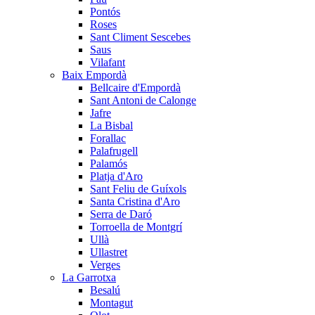
Pontós
Roses
Sant Climent Sescebes
Saus
Vilafant
Baix Empordà
Bellcaire d'Empordà
Sant Antoni de Calonge
Jafre
La Bisbal
Forallac
Palafrugell
Palamós
Platja d'Aro
Sant Feliu de Guíxols
Santa Cristina d'Aro
Serra de Daró
Torroella de Montgrí
Ullà
Ullastret
Verges
La Garrotxa
Besalú
Montagut