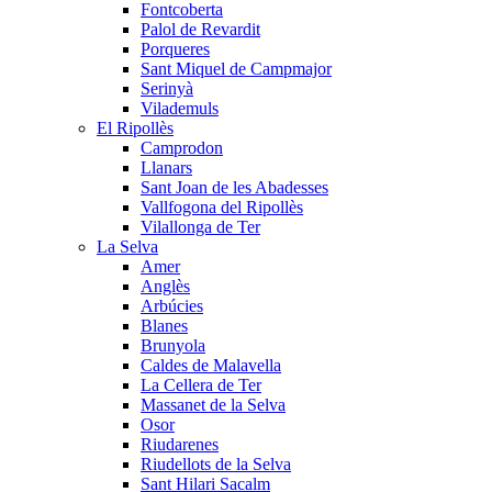
Fontcoberta
Palol de Revardit
Porqueres
Sant Miquel de Campmajor
Serinyà
Vilademuls
El Ripollès
Camprodon
Llanars
Sant Joan de les Abadesses
Vallfogona del Ripollès
Vilallonga de Ter
La Selva
Amer
Anglès
Arbúcies
Blanes
Brunyola
Caldes de Malavella
La Cellera de Ter
Massanet de la Selva
Osor
Riudarenes
Riudellots de la Selva
Sant Hilari Sacalm