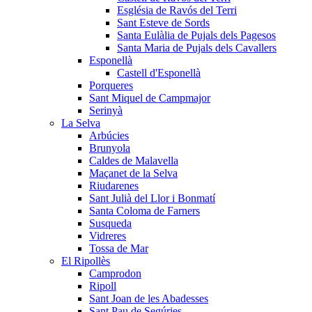
Església de Ravós del Terri
Sant Esteve de Sords
Santa Eulàlia de Pujals dels Pagesos
Santa Maria de Pujals dels Cavallers
Esponellà
Castell d'Esponellà
Porqueres
Sant Miquel de Campmajor
Serinyà
La Selva
Arbúcies
Brunyola
Caldes de Malavella
Maçanet de la Selva
Riudarenes
Sant Julià del Llor i Bonmatí
Santa Coloma de Farners
Susqueda
Vidreres
Tossa de Mar
El Ripollès
Camprodon
Ripoll
Sant Joan de les Abadesses
Sant Pau de Segúries