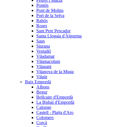
Pedret i Marzà
Pontós
Pont de Molins
Port de la Selva
Rabós
Roses
Sant Pere Pescador
Santa Llogaia d'Àlguema
Saus
Siurana
Ventalló
Viladamat
Vilamacolum
Vilanant
Vilanova de la Muga
Vilaür
Baix Empordà
Albons
Begur
Bellcaire d'Empordà
La Bisbal d'Empordà
Calonge
Castell - Platja d'Aro
Colomers
Corçà