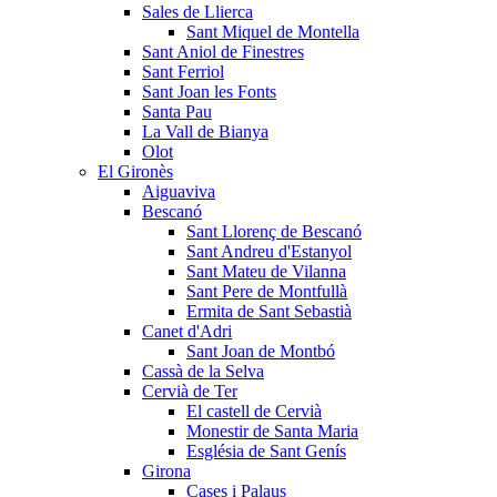
Sales de Llierca
Sant Miquel de Montella
Sant Aniol de Finestres
Sant Ferriol
Sant Joan les Fonts
Santa Pau
La Vall de Bianya
Olot
El Gironès
Aiguaviva
Bescanó
Sant Llorenç de Bescanó
Sant Andreu d'Estanyol
Sant Mateu de Vilanna
Sant Pere de Montfullà
Ermita de Sant Sebastià
Canet d'Adri
Sant Joan de Montbó
Cassà de la Selva
Cervià de Ter
El castell de Cervià
Monestir de Santa Maria
Església de Sant Genís
Girona
Cases i Palaus