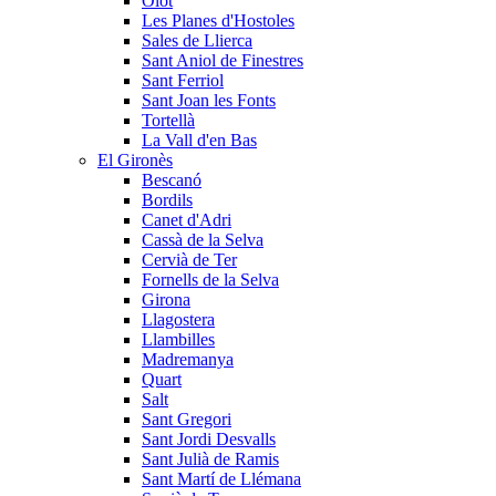
Olot
Les Planes d'Hostoles
Sales de Llierca
Sant Aniol de Finestres
Sant Ferriol
Sant Joan les Fonts
Tortellà
La Vall d'en Bas
El Gironès
Bescanó
Bordils
Canet d'Adri
Cassà de la Selva
Cervià de Ter
Fornells de la Selva
Girona
Llagostera
Llambilles
Madremanya
Quart
Salt
Sant Gregori
Sant Jordi Desvalls
Sant Julià de Ramis
Sant Martí de Llémana