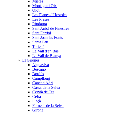
Mieres
Montagut i Oix
Olot
Les Planes d'Hostoles
Les Preses
Riudaura
Sant Aniol de Finestres
Sant Ferriol
Sant Joan les Fonts
Santa Pau
Tortellà
La Vall d'en Bas
La Vall de Bianya
El Gironès
Aiguaviva
Bescanó
Bordils
Campllong
Canet d'Adri
Cassà de la Selva
Cervià de Ter
Celrà
Flaçà
Fornells de la Selva
Girona