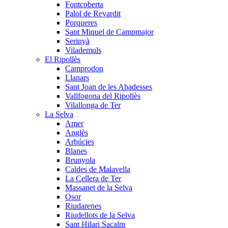
Fontcoberta
Palol de Revardit
Porqueres
Sant Miquel de Campmajor
Serinyà
Vilademuls
El Ripollès
Camprodon
Llanars
Sant Joan de les Abadesses
Vallfogona del Ripollès
Vilallonga de Ter
La Selva
Amer
Anglès
Arbúcies
Blanes
Brunyola
Caldes de Malavella
La Cellera de Ter
Massanet de la Selva
Osor
Riudarenes
Riudellots de la Selva
Sant Hilari Sacalm