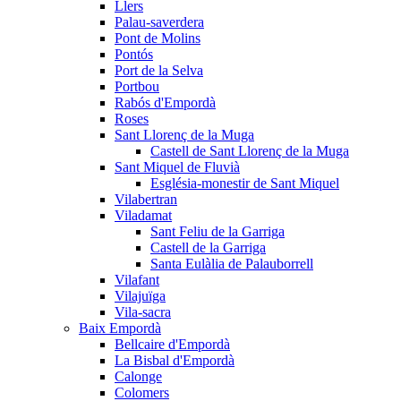
Llers
Palau-saverdera
Pont de Molins
Pontós
Port de la Selva
Portbou
Rabós d'Empordà
Roses
Sant Llorenç de la Muga
Castell de Sant Llorenç de la Muga
Sant Miquel de Fluvià
Església-monestir de Sant Miquel
Vilabertran
Viladamat
Sant Feliu de la Garriga
Castell de la Garriga
Santa Eulàlia de Palauborrell
Vilafant
Vilajuïga
Vila-sacra
Baix Empordà
Bellcaire d'Empordà
La Bisbal d'Empordà
Calonge
Colomers