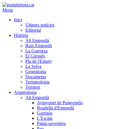
Menu
Inici
Últimes notícies
Editorial
Història
Alt Empordà
Baix Empordà
La Garrotxa
El Gironès
Pla de l'Estany
La Selva
Genealogia
Documents
Terminologia
Territori
Arqueologia
Alt Empordà
Avinyonet de Puigventós
Boadella d'Empordà
Garrigàs
L'Escala
Palau-saverdera
Pau