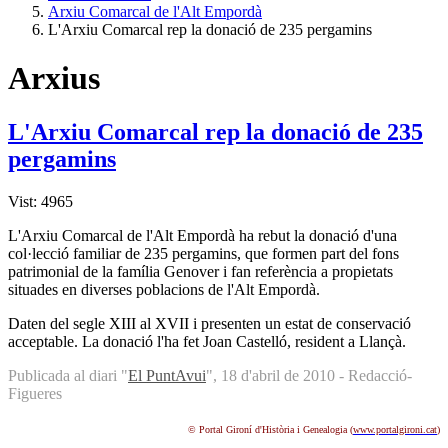
Arxiu Comarcal de l'Alt Empordà
L'Arxiu Comarcal rep la donació de 235 pergamins
Arxius
L'Arxiu Comarcal rep la donació de 235
pergamins
Vist: 4965
L'Arxiu Comarcal de l'Alt Empordà ha rebut la donació d'una
col·lecció familiar de 235 pergamins, que formen part del fons
patrimonial de la família Genover i fan referència a propietats
situades en diverses poblacions de l'Alt Empordà.
Daten del segle XIII al XVII i presenten un estat de conservació
acceptable. La donació l'ha fet Joan Castelló, resident a Llançà.
Publicada al diari "
El PuntAvui
", 18 d'abril de 2010 - Redacció-
Figueres
© Portal Gironí d'Història i Genealogia (
www.portalgironi.cat
)