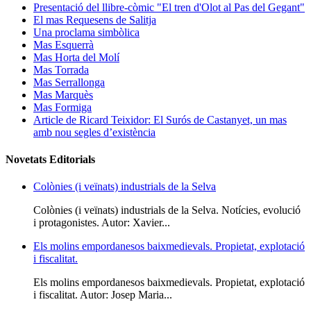
Presentació del llibre-còmic "El tren d'Olot al Pas del Gegant"
El mas Requesens de Salitja
Una proclama simbòlica
Mas Esquerrà
Mas Horta del Molí
Mas Torrada
Mas Serrallonga
Mas Marquès
Mas Formiga
Article de Ricard Teixidor: El Surós de Castanyet, un mas
amb nou segles d’existència
Novetats Editorials
Colònies (i veïnats) industrials de la Selva
Colònies (i veïnats) industrials de la Selva. Notícies, evolució
i protagonistes. Autor: Xavier...
Els molins empordanesos baixmedievals. Propietat, explotació
i fiscalitat.
Els molins empordanesos baixmedievals. Propietat, explotació
i fiscalitat. Autor: Josep Maria...