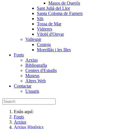
Masos de Querós
Sant Julià del Llor
Santa Coloma de Farners
Sils
Tossa de Mar
Vidreres
Vilobí d'Onyar
Vallespir
Costoja
Moreillàs i les Illes
Fonts
Arxius
Bibliografia
Centres d'Estudis
Museus
Altres Web
Contactar
Usuaris
Estàs aquí:
Fonts
Arxius
Arxius Històrics