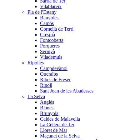
Sarrià de Ter
Vilablareix
Pla de l'Estany
Banyoles
Camós
Cornellà de Terri
Crespià
Fontcoberta
Porqueres
Serinyà
Vilademuls
Ripollès
Campdevànol
Queralbs
Ribes de Freser
Ripoll
Sant Joan de les Abadesses
La Selva
Anglès
Blanes
Brunyola
Caldes de Malavella
La Cellera de Ter
Lloret de Mar
Maçanet de la Selva