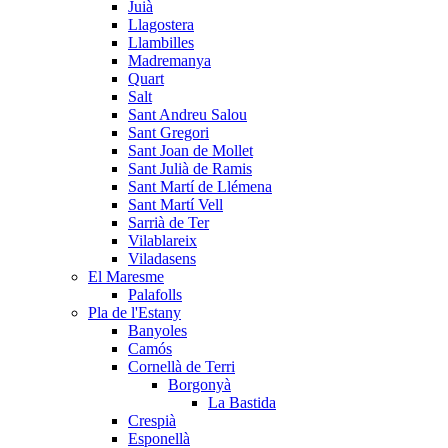
Juià
Llagostera
Llambilles
Madremanya
Quart
Salt
Sant Andreu Salou
Sant Gregori
Sant Joan de Mollet
Sant Julià de Ramis
Sant Martí de Llémena
Sant Martí Vell
Sarrià de Ter
Vilablareix
Viladasens
El Maresme
Palafolls
Pla de l'Estany
Banyoles
Camós
Cornellà de Terri
Borgonyà
La Bastida
Crespià
Esponellà