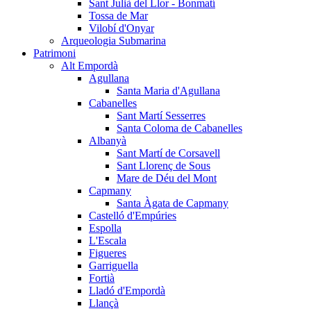
Sant Julià del Llor - Bonmatí
Tossa de Mar
Vilobí d'Onyar
Arqueologia Submarina
Patrimoni
Alt Empordà
Agullana
Santa Maria d'Agullana
Cabanelles
Sant Martí Sesserres
Santa Coloma de Cabanelles
Albanyà
Sant Martí de Corsavell
Sant Llorenç de Sous
Mare de Déu del Mont
Capmany
Santa Àgata de Capmany
Castelló d'Empúries
Espolla
L'Escala
Figueres
Garriguella
Fortià
Lladó d'Empordà
Llançà