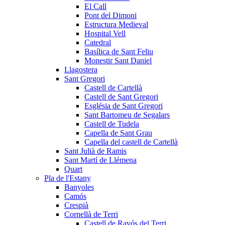
El Call
Pont del Dimoni
Estructura Medieval
Hospital Vell
Catedral
Basílica de Sant Feliu
Monestir Sant Daniel
Llagostera
Sant Gregori
Castell de Cartellà
Castell de Sant Gregori
Església de Sant Gregori
Sant Bartomeu de Segalars
Castell de Tudela
Capella de Sant Grau
Capella del castell de Cartellà
Sant Julià de Ramis
Sant Martí de Llémena
Quart
Pla de l'Estany
Banyoles
Camós
Crespià
Cornellà de Terri
Castell de Ravós del Terri