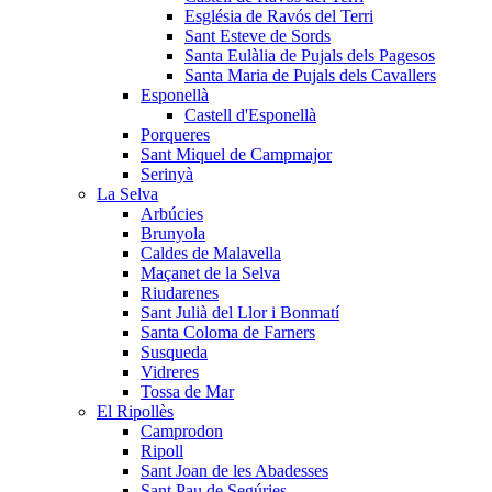
Església de Ravós del Terri
Sant Esteve de Sords
Santa Eulàlia de Pujals dels Pagesos
Santa Maria de Pujals dels Cavallers
Esponellà
Castell d'Esponellà
Porqueres
Sant Miquel de Campmajor
Serinyà
La Selva
Arbúcies
Brunyola
Caldes de Malavella
Maçanet de la Selva
Riudarenes
Sant Julià del Llor i Bonmatí
Santa Coloma de Farners
Susqueda
Vidreres
Tossa de Mar
El Ripollès
Camprodon
Ripoll
Sant Joan de les Abadesses
Sant Pau de Segúries