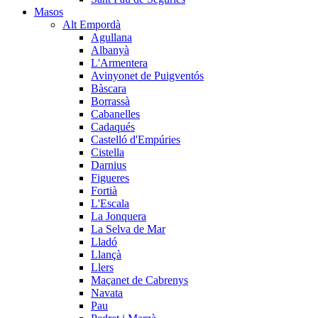
Masos
Alt Empordà
Agullana
Albanyà
L'Armentera
Avinyonet de Puigventós
Bàscara
Borrassà
Cabanelles
Cadaqués
Castelló d'Empúries
Cistella
Darnius
Figueres
Fortià
L'Escala
La Jonquera
La Selva de Mar
Lladó
Llançà
Llers
Maçanet de Cabrenys
Navata
Pau