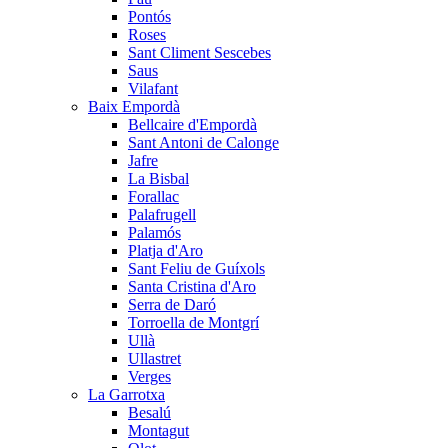
Pontós
Roses
Sant Climent Sescebes
Saus
Vilafant
Baix Empordà
Bellcaire d'Empordà
Sant Antoni de Calonge
Jafre
La Bisbal
Forallac
Palafrugell
Palamós
Platja d'Aro
Sant Feliu de Guíxols
Santa Cristina d'Aro
Serra de Daró
Torroella de Montgrí
Ullà
Ullastret
Verges
La Garrotxa
Besalú
Montagut