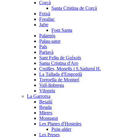
Corçà
Santa Cristina de Corçà
Foixà
Forallac
Jafre
Font Santa
Palamós
Palau-sator
Pals
Parlavà
Sant Feliu de Guíxols
Santa Cristina d'Aro
Cruïlles, Monells i S.Sadurní H.
La Tallada d'Empordà
Torroella de Montgrí
Vall-llobrega
Vilopriu
La Garrotxa
Besalú
Beuda
Mieres
Montagut
Les Planes d'Hostoles
Puig-alder
Les Preses