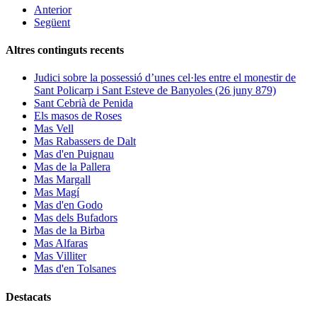
Anterior
Següent
Altres continguts recents
Judici sobre la possessió d’unes cel·les entre el monestir de
Sant Policarp i Sant Esteve de Banyoles (26 juny 879)
Sant Cebrià de Penida
Els masos de Roses
Mas Vell
Mas Rabassers de Dalt
Mas d'en Puignau
Mas de la Pallera
Mas Margall
Mas Magí
Mas d'en Godo
Mas dels Bufadors
Mas de la Birba
Mas Alfaras
Mas Villiter
Mas d'en Tolsanes
Destacats