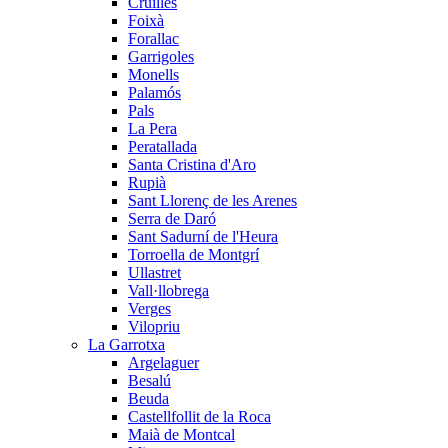
Cruïlles
Foixà
Forallac
Garrigoles
Monells
Palamós
Pals
La Pera
Peratallada
Santa Cristina d'Aro
Rupià
Sant Llorenç de les Arenes
Serra de Daró
Sant Sadurní de l'Heura
Torroella de Montgrí
Ullastret
Vall·llobrega
Verges
Vilopriu
La Garrotxa
Argelaguer
Besalú
Beuda
Castellfollit de la Roca
Maià de Montcal