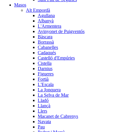
Masos
Alt Empordà
Agullana
Albanyà
L'Armentera
Avinyonet de Puigventós
Bàscara
Borrassà
Cabanelles
Cadaqués
Castelló d'Empúries
Cistella
Darnius
Figueres
Fortià
L'Escala
La Jonquera
La Selva de Mar
Lladó
Llançà
Llers
Maçanet de Cabrenys
Navata
Pau