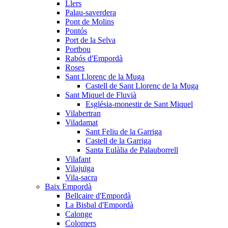
Llers
Palau-saverdera
Pont de Molins
Pontós
Port de la Selva
Portbou
Rabós d'Empordà
Roses
Sant Llorenç de la Muga
Castell de Sant Llorenç de la Muga
Sant Miquel de Fluvià
Església-monestir de Sant Miquel
Vilabertran
Viladamat
Sant Feliu de la Garriga
Castell de la Garriga
Santa Eulàlia de Palauborrell
Vilafant
Vilajuïga
Vila-sacra
Baix Empordà
Bellcaire d'Empordà
La Bisbal d'Empordà
Calonge
Colomers