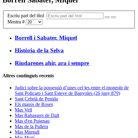
Escriu part del títol
Mostra #
Borrell i Sabater, Miquel
Història de la Selva
Riudarenes ahir, ara i sempre
Altres continguts recents
Judici sobre la possessió d’unes cel·les entre el monestir de
Sant Policarp i Sant Esteve de Banyoles (26 juny 879)
Sant Cebrià de Penida
Els masos de Roses
Mas Vell
Mas Rabassers de Dalt
Mas d'en Puignau
Mas de la Pallera
Mas Margall
Mas Magí