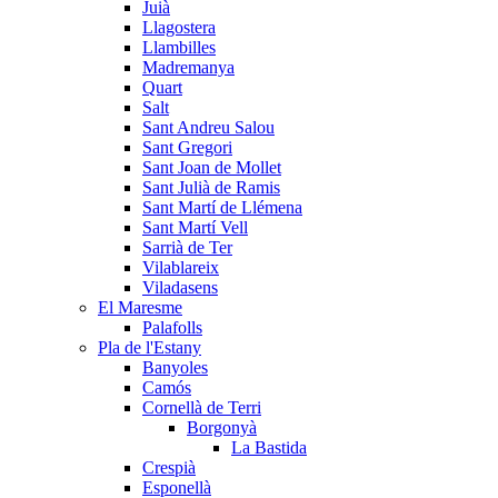
Juià
Llagostera
Llambilles
Madremanya
Quart
Salt
Sant Andreu Salou
Sant Gregori
Sant Joan de Mollet
Sant Julià de Ramis
Sant Martí de Llémena
Sant Martí Vell
Sarrià de Ter
Vilablareix
Viladasens
El Maresme
Palafolls
Pla de l'Estany
Banyoles
Camós
Cornellà de Terri
Borgonyà
La Bastida
Crespià
Esponellà