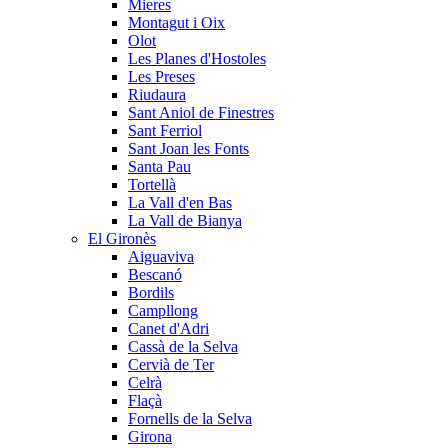
Mieres
Montagut i Oix
Olot
Les Planes d'Hostoles
Les Preses
Riudaura
Sant Aniol de Finestres
Sant Ferriol
Sant Joan les Fonts
Santa Pau
Tortellà
La Vall d'en Bas
La Vall de Bianya
El Gironès
Aiguaviva
Bescanó
Bordils
Campllong
Canet d'Adri
Cassà de la Selva
Cervià de Ter
Celrà
Flaçà
Fornells de la Selva
Girona