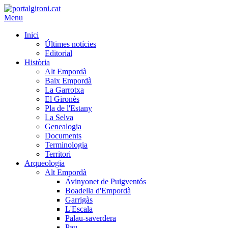
Menu
Inici
Últimes notícies
Editorial
Història
Alt Empordà
Baix Empordà
La Garrotxa
El Gironès
Pla de l'Estany
La Selva
Genealogia
Documents
Terminologia
Territori
Arqueologia
Alt Empordà
Avinyonet de Puigventós
Boadella d'Empordà
Garrigàs
L'Escala
Palau-saverdera
Pau