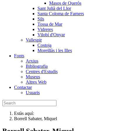
Masos de Querós
Sant Julià del Llor
Santa Coloma de Farners
Sils
Tossa de Mar
Vidreres
Vilobí d'Onyar
Vallespir
Costoja
Moreillàs i les Illes
Fonts
Arxius
Bibliografia
Centres d'Estudis
Museus
Altres Web
Contactar
Usuaris
Estàs aquí:
Borrell Sabater, Miquel
Borrell Sabater, Miquel