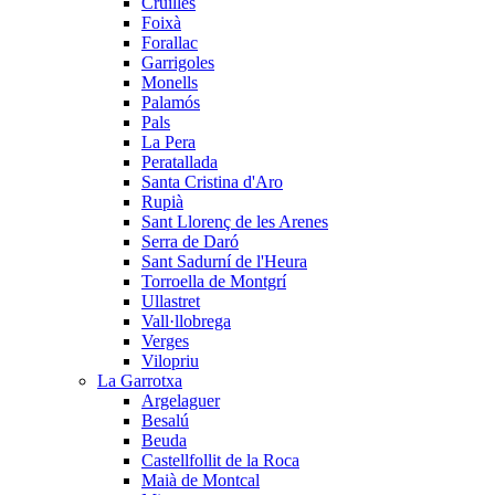
Cruïlles
Foixà
Forallac
Garrigoles
Monells
Palamós
Pals
La Pera
Peratallada
Santa Cristina d'Aro
Rupià
Sant Llorenç de les Arenes
Serra de Daró
Sant Sadurní de l'Heura
Torroella de Montgrí
Ullastret
Vall·llobrega
Verges
Vilopriu
La Garrotxa
Argelaguer
Besalú
Beuda
Castellfollit de la Roca
Maià de Montcal