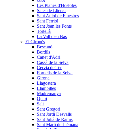
Olot
Les Planes d'Hostoles
Sales de Llierca
Sant Aniol de Finestres
Sant Ferriol
Sant Joan les Fonts
Tortellà
La Vall d'en Bas
El Gironès
Bescanó
Bordils
Canet d'Adri
Cassà de la Selva
Cervià de Ter
Fornells de la Selva
Girona
Llagostera
Llambilles
Madremanya
Quart
Salt
Sant Gregori
Sant Jordi Desvalls
Sant Julià de Ramis
Sant Martí de Llémana