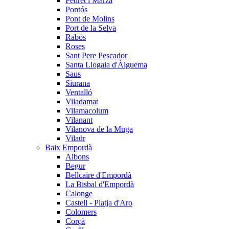
Pedret i Marzà
Pontós
Pont de Molins
Port de la Selva
Rabós
Roses
Sant Pere Pescador
Santa Llogaia d'Àlguema
Saus
Siurana
Ventalló
Viladamat
Vilamacolum
Vilanant
Vilanova de la Muga
Vilaür
Baix Empordà
Albons
Begur
Bellcaire d'Empordà
La Bisbal d'Empordà
Calonge
Castell - Platja d'Aro
Colomers
Corçà