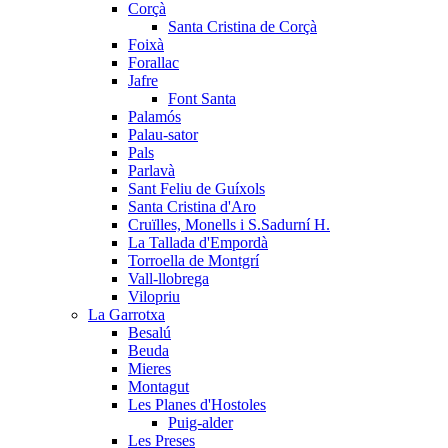
Corçà
Santa Cristina de Corçà
Foixà
Forallac
Jafre
Font Santa
Palamós
Palau-sator
Pals
Parlavà
Sant Feliu de Guíxols
Santa Cristina d'Aro
Cruïlles, Monells i S.Sadurní H.
La Tallada d'Empordà
Torroella de Montgrí
Vall-llobrega
Vilopriu
La Garrotxa
Besalú
Beuda
Mieres
Montagut
Les Planes d'Hostoles
Puig-alder
Les Preses