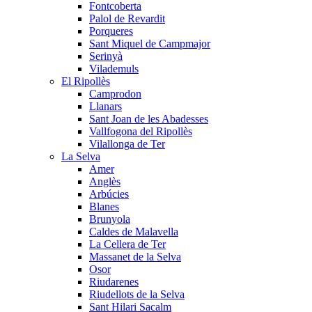
Fontcoberta
Palol de Revardit
Porqueres
Sant Miquel de Campmajor
Serinyà
Vilademuls
El Ripollès
Camprodon
Llanars
Sant Joan de les Abadesses
Vallfogona del Ripollès
Vilallonga de Ter
La Selva
Amer
Anglès
Arbúcies
Blanes
Brunyola
Caldes de Malavella
La Cellera de Ter
Massanet de la Selva
Osor
Riudarenes
Riudellots de la Selva
Sant Hilari Sacalm