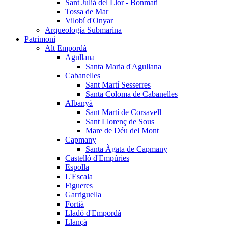
Sant Julià del Llor - Bonmatí
Tossa de Mar
Vilobí d'Onyar
Arqueologia Submarina
Patrimoni
Alt Empordà
Agullana
Santa Maria d'Agullana
Cabanelles
Sant Martí Sesserres
Santa Coloma de Cabanelles
Albanyà
Sant Martí de Corsavell
Sant Llorenç de Sous
Mare de Déu del Mont
Capmany
Santa Àgata de Capmany
Castelló d'Empúries
Espolla
L'Escala
Figueres
Garriguella
Fortià
Lladó d'Empordà
Llançà