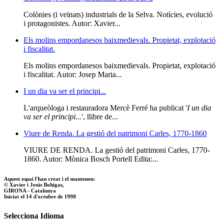
Colònies (i veïnats) industrials de la Selva. Notícies, evolució
i protagonistes. Autor: Xavier...
Els molins empordanesos baixmedievals. Propietat, explotació
i fiscalitat.
Els molins empordanesos baixmedievals. Propietat, explotació
i fiscalitat. Autor: Josep Maria...
I un dia va ser el principi...
L'arqueòloga i restauradora Mercè Ferré ha publicat '
I un dia
va ser el principi...
', llibre de...
Viure de Renda. La gestió del patrimoni Carles, 1770-1860
VIURE DE RENDA. La gestió del patrimoni Carles, 1770-
1860. Autor: Mònica Bosch Portell Edita:...
Aquest espai l'han creat i el mantenen:
© Xavier i Jesús Bohigas,
GIRONA - Catalunya
Iniciat el 14 d'octubre de 1998
Selecciona Idioma