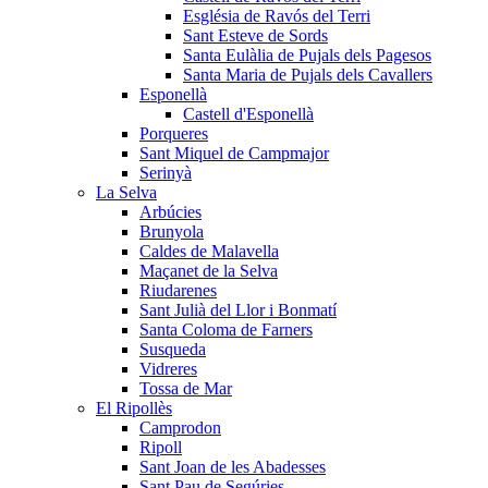
Església de Ravós del Terri
Sant Esteve de Sords
Santa Eulàlia de Pujals dels Pagesos
Santa Maria de Pujals dels Cavallers
Esponellà
Castell d'Esponellà
Porqueres
Sant Miquel de Campmajor
Serinyà
La Selva
Arbúcies
Brunyola
Caldes de Malavella
Maçanet de la Selva
Riudarenes
Sant Julià del Llor i Bonmatí
Santa Coloma de Farners
Susqueda
Vidreres
Tossa de Mar
El Ripollès
Camprodon
Ripoll
Sant Joan de les Abadesses
Sant Pau de Segúries