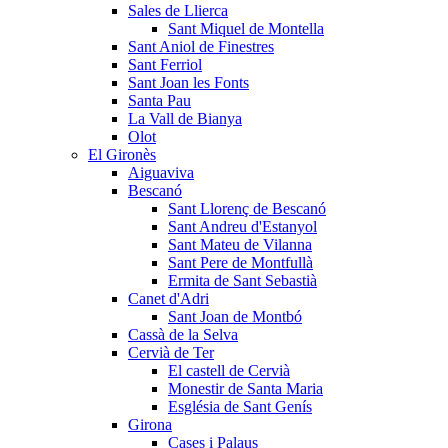
Sales de Llierca
Sant Miquel de Montella
Sant Aniol de Finestres
Sant Ferriol
Sant Joan les Fonts
Santa Pau
La Vall de Bianya
Olot
El Gironès
Aiguaviva
Bescanó
Sant Llorenç de Bescanó
Sant Andreu d'Estanyol
Sant Mateu de Vilanna
Sant Pere de Montfullà
Ermita de Sant Sebastià
Canet d'Adri
Sant Joan de Montbó
Cassà de la Selva
Cervià de Ter
El castell de Cervià
Monestir de Santa Maria
Església de Sant Genís
Girona
Cases i Palaus