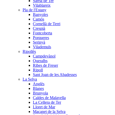
Sarrià de Ter
Vilablareix
Pla de l'Estany
Banyoles
Camós
Cornellà de Terri
Crespià
Fontcoberta
Porqueres
Serinyà
Vilademuls
Ripollès
Campdevànol
Queralbs
Ribes de Freser
Ripoll
Sant Joan de les Abadesses
La Selva
Anglès
Blanes
Brunyola
Caldes de Malavella
La Cellera de Ter
Lloret de Mar
Maçanet de la Selva