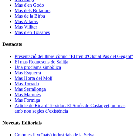
Mas d'en Godo
Mas dels Bufadors
Mas de la Birba
Mas Alfaras
Mas Villiter
Mas d'en Tolsanes
Destacats
Presentació del llibre-còmic "El tren d'Olot al Pas del Gegant"
El mas Requesens de Salitja
Una proclama simbòlica
Mas Esquerrà
Mas Horta del Molí
Mas Torrada
Mas Serrallonga
Mas Marquès
Mas Formiga
Article de Ricard Teixidor: El Surós de Castanyet, un mas
amb nou segles d’existència
Novetats Editorials
Colònies (i veïnats) industrials de la Selva