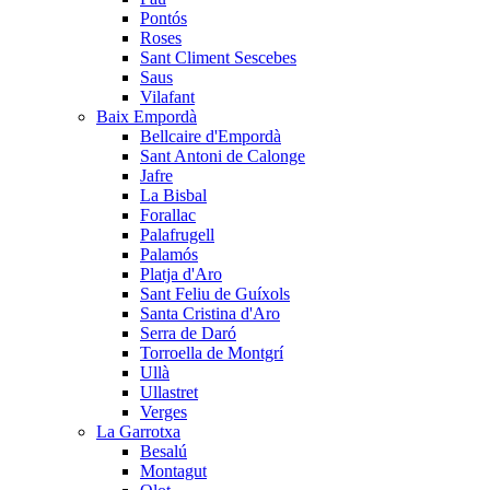
Pontós
Roses
Sant Climent Sescebes
Saus
Vilafant
Baix Empordà
Bellcaire d'Empordà
Sant Antoni de Calonge
Jafre
La Bisbal
Forallac
Palafrugell
Palamós
Platja d'Aro
Sant Feliu de Guíxols
Santa Cristina d'Aro
Serra de Daró
Torroella de Montgrí
Ullà
Ullastret
Verges
La Garrotxa
Besalú
Montagut