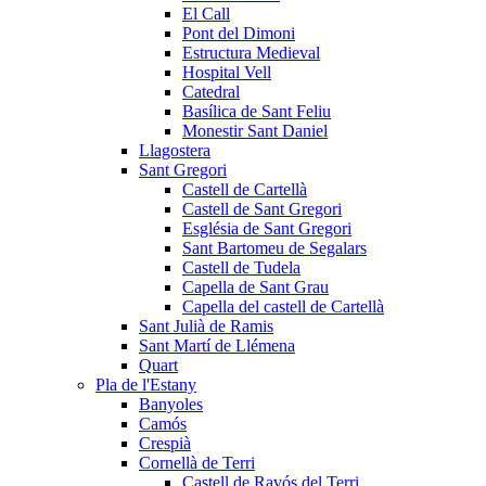
El Call
Pont del Dimoni
Estructura Medieval
Hospital Vell
Catedral
Basílica de Sant Feliu
Monestir Sant Daniel
Llagostera
Sant Gregori
Castell de Cartellà
Castell de Sant Gregori
Església de Sant Gregori
Sant Bartomeu de Segalars
Castell de Tudela
Capella de Sant Grau
Capella del castell de Cartellà
Sant Julià de Ramis
Sant Martí de Llémena
Quart
Pla de l'Estany
Banyoles
Camós
Crespià
Cornellà de Terri
Castell de Ravós del Terri