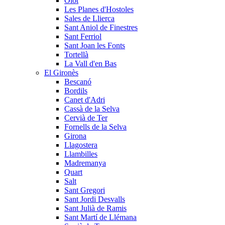
Olot
Les Planes d'Hostoles
Sales de Llierca
Sant Aniol de Finestres
Sant Ferriol
Sant Joan les Fonts
Tortellà
La Vall d'en Bas
El Gironès
Bescanó
Bordils
Canet d'Adri
Cassà de la Selva
Cervià de Ter
Fornells de la Selva
Girona
Llagostera
Llambilles
Madremanya
Quart
Salt
Sant Gregori
Sant Jordi Desvalls
Sant Julià de Ramis
Sant Martí de Llémana