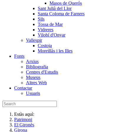
Masos de Querós
Sant Julià del Llor
Santa Coloma de Farners
Sils
Tossa de Mar
Vidreres
Vilobí d'Onyar
Vallespir
Costoja
Moreillàs i les Illes
Fonts
Arxius
Bibliografia
Centres d'Estudis
Museus
Altres Web
Contactar
Usuaris
Estàs aquí:
Patrimoni
El Gironès
Girona