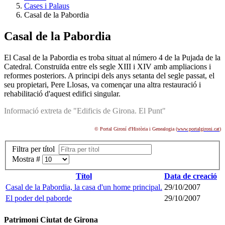
Cases i Palaus
Casal de la Pabordia
Casal de la Pabordia
El Casal de la Pabordia es troba situat al número 4 de la Pujada de la
Catedral. Construïda entre els segle XIII i XIV amb ampliacions i
reformes posteriors. A principi dels anys setanta del segle passat, el
seu propietari, Pere Llosas, va començar una altra restauració i
rehabilitació d'aquest edifici singular.
Informació extreta de "Edificis de Girona. El Punt"
© Portal Gironí d'Història i Genealogia (
www.portalgironi.cat
)
Filtra per títol
Mostra #
Títol
Data de creació
Casal de la Pabordia, la casa d'un home principal.
29/10/2007
El poder del paborde
29/10/2007
Patrimoni Ciutat de Girona