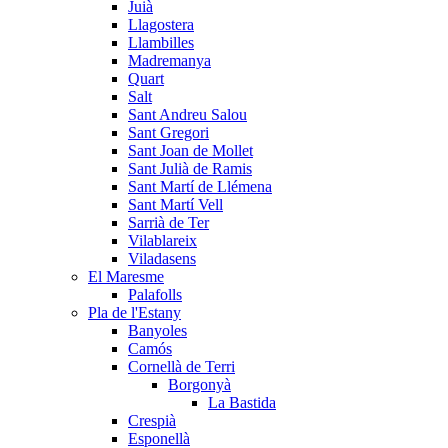
Juià
Llagostera
Llambilles
Madremanya
Quart
Salt
Sant Andreu Salou
Sant Gregori
Sant Joan de Mollet
Sant Julià de Ramis
Sant Martí de Llémena
Sant Martí Vell
Sarrià de Ter
Vilablareix
Viladasens
El Maresme
Palafolls
Pla de l'Estany
Banyoles
Camós
Cornellà de Terri
Borgonyà
La Bastida
Crespià
Esponellà