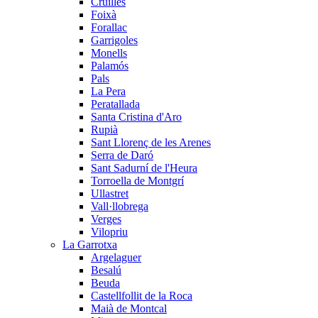
Cruïlles
Foixà
Forallac
Garrigoles
Monells
Palamós
Pals
La Pera
Peratallada
Santa Cristina d'Aro
Rupià
Sant Llorenç de les Arenes
Serra de Daró
Sant Sadurní de l'Heura
Torroella de Montgrí
Ullastret
Vall·llobrega
Verges
Vilopriu
La Garrotxa
Argelaguer
Besalú
Beuda
Castellfollit de la Roca
Maià de Montcal