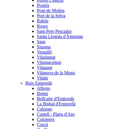
Pedret i Marzà
Pontós
Pont de Molins
Port de la Selva
Rabós
Roses
Sant Pere Pescador
Santa Llogaia d'Àlguema
Saus
Siurana
Ventalló
Viladamat
Vilamacolum
Vilanant
Vilanova de la Muga
Vilaür
Baix Empordà
Albons
Begur
Bellcaire d'Empordà
La Bisbal d'Empordà
Calonge
Castell - Platja d'Aro
Colomers
Corçà