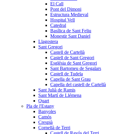
El Call
Pont del Dimoni
Estructura Medieval
Hospital Vell
Catedral
Basílica de Sant Feliu
Monestir Sant Daniel
Llagostera
Sant Gregori
Castell de Cartellà
Castell de Sant Gregori
Església de Sant Gregori
Sant Bartomeu de Segalars
Castell de Tudela
Capella de Sant Grau
Capella del castell de Cartellà
Sant Julià de Ramis
Sant Martí de Llémena
Quart
Pla de l'Estany
Banyoles
Camós
Crespià
Cornellà de Terri
Castell de Ravós del Terri