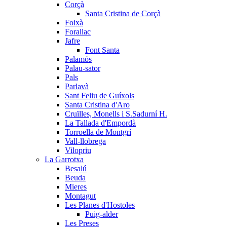
Corçà
Santa Cristina de Corçà
Foixà
Forallac
Jafre
Font Santa
Palamós
Palau-sator
Pals
Parlavà
Sant Feliu de Guíxols
Santa Cristina d'Aro
Cruïlles, Monells i S.Sadurní H.
La Tallada d'Empordà
Torroella de Montgrí
Vall-llobrega
Vilopriu
La Garrotxa
Besalú
Beuda
Mieres
Montagut
Les Planes d'Hostoles
Puig-alder
Les Preses