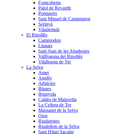
Fontcoberta
Palol de Revardit
Porqueres
Sant Miquel de Campmajor
Serinyà
Vilademuls
El Ripollès
Camprodon
Llanars
Sant Joan de les Abadesses
Vallfogona del Ripollès
Vilallonga de Ter
La Selva
Amer
Anglès
Arbúcies
Blanes
Brunyola
Caldes de Malavella
La Cellera de Ter
Massanet de la Selva
Osor
Riudarenes
Riudellots de la Selva
Sant Hilari Sacalm