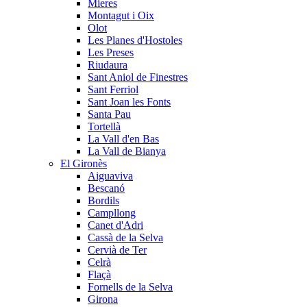
Mieres
Montagut i Oix
Olot
Les Planes d'Hostoles
Les Preses
Riudaura
Sant Aniol de Finestres
Sant Ferriol
Sant Joan les Fonts
Santa Pau
Tortellà
La Vall d'en Bas
La Vall de Bianya
El Gironès
Aiguaviva
Bescanó
Bordils
Campllong
Canet d'Adri
Cassà de la Selva
Cervià de Ter
Celrà
Flaçà
Fornells de la Selva
Girona