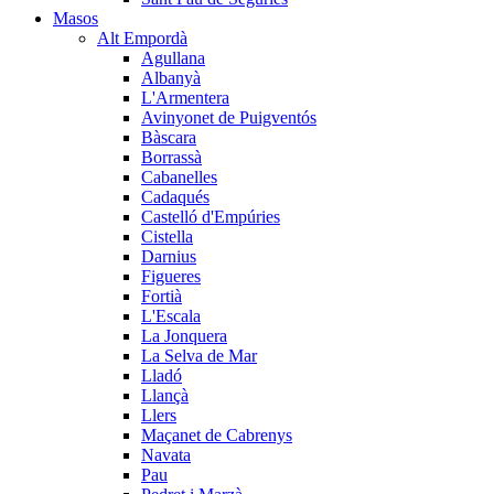
Masos
Alt Empordà
Agullana
Albanyà
L'Armentera
Avinyonet de Puigventós
Bàscara
Borrassà
Cabanelles
Cadaqués
Castelló d'Empúries
Cistella
Darnius
Figueres
Fortià
L'Escala
La Jonquera
La Selva de Mar
Lladó
Llançà
Llers
Maçanet de Cabrenys
Navata
Pau