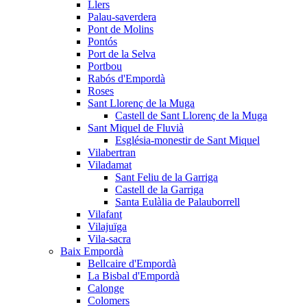
Llers
Palau-saverdera
Pont de Molins
Pontós
Port de la Selva
Portbou
Rabós d'Empordà
Roses
Sant Llorenç de la Muga
Castell de Sant Llorenç de la Muga
Sant Miquel de Fluvià
Església-monestir de Sant Miquel
Vilabertran
Viladamat
Sant Feliu de la Garriga
Castell de la Garriga
Santa Eulàlia de Palauborrell
Vilafant
Vilajuïga
Vila-sacra
Baix Empordà
Bellcaire d'Empordà
La Bisbal d'Empordà
Calonge
Colomers