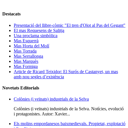
Destacats
Presentació del llibre-còmic "El tren d'Olot al Pas del Gegant"
El mas Requesens de Salitja
Una proclama simbòlica
Mas Esquerrà
Mas Horta del Molí
Mas Torrada
Mas Serrallonga
Mas Marquès
Mas Formiga
Article de Ricard Teixidor: El Surós de Castanyet, un mas
amb nou segles d’existència
Novetats Editorials
Colònies (i veïnats) industrials de la Selva
Colònies (i veïnats) industrials de la Selva. Notícies, evolució
i protagonistes. Autor: Xavier...
Els molins empordanesos baixmedievals. Propietat, explotació