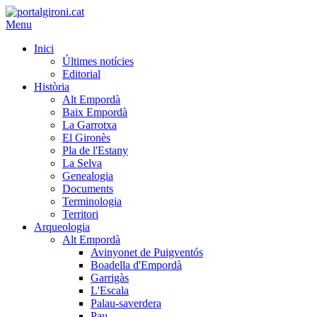
Menu
Inici
Últimes notícies
Editorial
Història
Alt Empordà
Baix Empordà
La Garrotxa
El Gironès
Pla de l'Estany
La Selva
Genealogia
Documents
Terminologia
Territori
Arqueologia
Alt Empordà
Avinyonet de Puigventós
Boadella d'Empordà
Garrigàs
L'Escala
Palau-saverdera
Pau