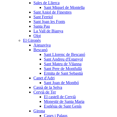
Sales de Llierca
Sant Miquel de Montella
Sant Aniol de Finestres
Sant Ferriol
Sant Joan les Fonts
Santa Pau
La Vall de Bianya
Olot
El Gironès
Aiguaviva
Bescanó
Sant Llorenç de Bescanó
Sant Andreu d'Estanyol
Sant Mateu de Vilanna
Sant Pere de Montfullà
Ermita de Sant Sebastià
Canet d'Adri
Sant Joan de Montbó
Cassà de la Selva
Cervià de Ter
El castell de Cervià
Monestir de Santa Maria
Església de Sant Genís
Girona
Cases i Palaus