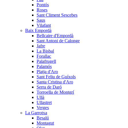
Pontós
Roses
Sant Climent Sescebes
Saus
Vilafant
Baix Empordà
Bellcaire d'Empordà
Sant Antoni de Calonge
Jafre
La Bisbal
Forallac
Palafrugell
Palamós
Platja d'Aro
Sant Feliu de Guíxols
Santa Cristina d'Aro
Serra de Daró
Torroella de Montgrí
Ullà
Ullastret
Verges
La Garrotxa
Besalú
Montagut