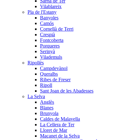
Sarrià de Ter
Vilablareix
Pla de l'Estany
Banyoles
Camós
Cornellà de Terri
Crespià
Fontcoberta
Porqueres
Serinyà
Vilademuls
Ripollès
Campdevànol
Queralbs
Ribes de Freser
Ripoll
Sant Joan de les Abadesses
La Selva
Anglès
Blanes
Brunyola
Caldes de Malavella
La Cellera de Ter
Lloret de Mar
Maçanet de la Selva