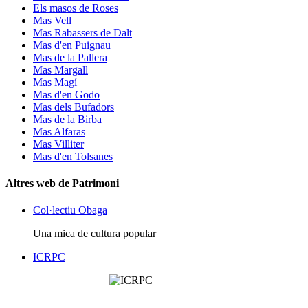
Els masos de Roses
Mas Vell
Mas Rabassers de Dalt
Mas d'en Puignau
Mas de la Pallera
Mas Margall
Mas Magí
Mas d'en Godo
Mas dels Bufadors
Mas de la Birba
Mas Alfaras
Mas Villiter
Mas d'en Tolsanes
Altres web de Patrimoni
Col·lectiu Obaga
Una mica de cultura popular
ICRPC