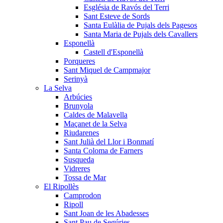
Església de Ravós del Terri
Sant Esteve de Sords
Santa Eulàlia de Pujals dels Pagesos
Santa Maria de Pujals dels Cavallers
Esponellà
Castell d'Esponellà
Porqueres
Sant Miquel de Campmajor
Serinyà
La Selva
Arbúcies
Brunyola
Caldes de Malavella
Maçanet de la Selva
Riudarenes
Sant Julià del Llor i Bonmatí
Santa Coloma de Farners
Susqueda
Vidreres
Tossa de Mar
El Ripollès
Camprodon
Ripoll
Sant Joan de les Abadesses
Sant Pau de Segúries