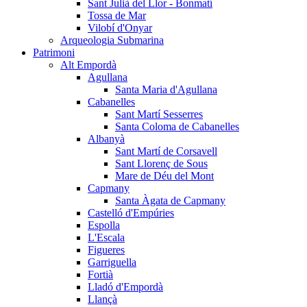
Sant Julià del Llor - Bonmatí
Tossa de Mar
Vilobí d'Onyar
Arqueologia Submarina
Patrimoni
Alt Empordà
Agullana
Santa Maria d'Agullana
Cabanelles
Sant Martí Sesserres
Santa Coloma de Cabanelles
Albanyà
Sant Martí de Corsavell
Sant Llorenç de Sous
Mare de Déu del Mont
Capmany
Santa Àgata de Capmany
Castelló d'Empúries
Espolla
L'Escala
Figueres
Garriguella
Fortià
Lladó d'Empordà
Llançà