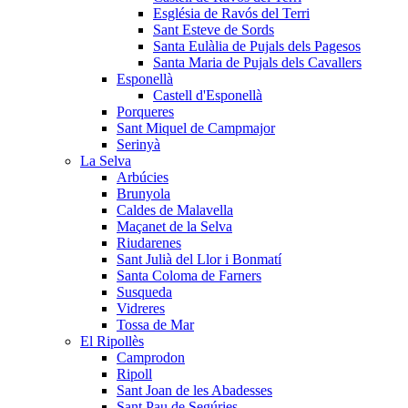
Església de Ravós del Terri
Sant Esteve de Sords
Santa Eulàlia de Pujals dels Pagesos
Santa Maria de Pujals dels Cavallers
Esponellà
Castell d'Esponellà
Porqueres
Sant Miquel de Campmajor
Serinyà
La Selva
Arbúcies
Brunyola
Caldes de Malavella
Maçanet de la Selva
Riudarenes
Sant Julià del Llor i Bonmatí
Santa Coloma de Farners
Susqueda
Vidreres
Tossa de Mar
El Ripollès
Camprodon
Ripoll
Sant Joan de les Abadesses
Sant Pau de Segúries