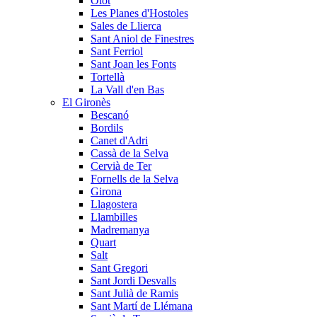
Olot
Les Planes d'Hostoles
Sales de Llierca
Sant Aniol de Finestres
Sant Ferriol
Sant Joan les Fonts
Tortellà
La Vall d'en Bas
El Gironès
Bescanó
Bordils
Canet d'Adri
Cassà de la Selva
Cervià de Ter
Fornells de la Selva
Girona
Llagostera
Llambilles
Madremanya
Quart
Salt
Sant Gregori
Sant Jordi Desvalls
Sant Julià de Ramis
Sant Martí de Llémana