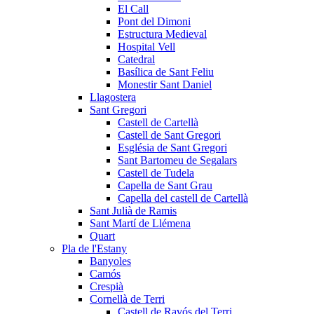
El Call
Pont del Dimoni
Estructura Medieval
Hospital Vell
Catedral
Basílica de Sant Feliu
Monestir Sant Daniel
Llagostera
Sant Gregori
Castell de Cartellà
Castell de Sant Gregori
Església de Sant Gregori
Sant Bartomeu de Segalars
Castell de Tudela
Capella de Sant Grau
Capella del castell de Cartellà
Sant Julià de Ramis
Sant Martí de Llémena
Quart
Pla de l'Estany
Banyoles
Camós
Crespià
Cornellà de Terri
Castell de Ravós del Terri