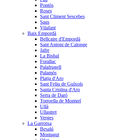
Pontós
Roses
Sant Climent Sescebes
Saus
Vilafant
Baix Empordà
Bellcaire d'Empordà
Sant Antoni de Calonge
Jafre
La Bisbal
Forallac
Palafrugell
Palamós
Platja d'Aro
Sant Feliu de Guíxols
Santa Cristina d'Aro
Serra de Daró
Torroella de Montgrí
Ullà
Ullastret
Verges
La Garrotxa
Besalú
Montagut