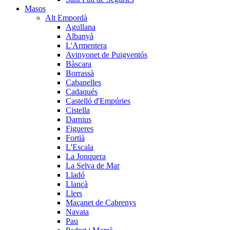
Masos
Alt Empordà
Agullana
Albanyà
L'Armentera
Avinyonet de Puigventós
Bàscara
Borrassà
Cabanelles
Cadaqués
Castelló d'Empúries
Cistella
Darnius
Figueres
Fortià
L'Escala
La Jonquera
La Selva de Mar
Lladó
Llançà
Llers
Maçanet de Cabrenys
Navata
Pau