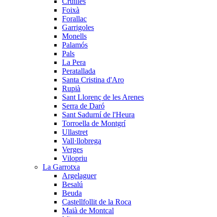
Cruïlles
Foixà
Forallac
Garrigoles
Monells
Palamós
Pals
La Pera
Peratallada
Santa Cristina d'Aro
Rupià
Sant Llorenç de les Arenes
Serra de Daró
Sant Sadurní de l'Heura
Torroella de Montgrí
Ullastret
Vall·llobrega
Verges
Vilopriu
La Garrotxa
Argelaguer
Besalú
Beuda
Castellfollit de la Roca
Maià de Montcal