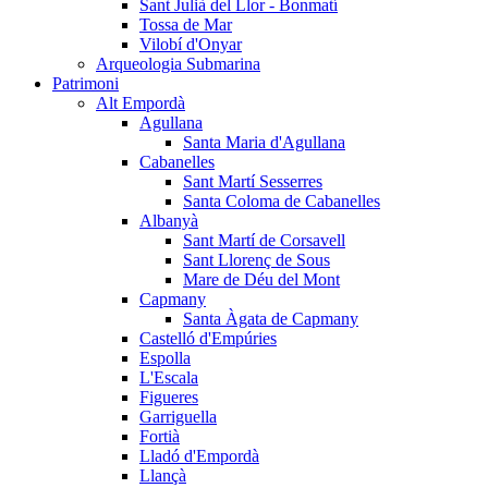
Sant Julià del Llor - Bonmatí
Tossa de Mar
Vilobí d'Onyar
Arqueologia Submarina
Patrimoni
Alt Empordà
Agullana
Santa Maria d'Agullana
Cabanelles
Sant Martí Sesserres
Santa Coloma de Cabanelles
Albanyà
Sant Martí de Corsavell
Sant Llorenç de Sous
Mare de Déu del Mont
Capmany
Santa Àgata de Capmany
Castelló d'Empúries
Espolla
L'Escala
Figueres
Garriguella
Fortià
Lladó d'Empordà
Llançà