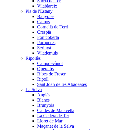
Sarrià de Ter
Vilablareix
Pla de l'Estany
Banyoles
Camós
Cornellà de Terri
Crespià
Fontcoberta
Porqueres
Serinyà
Vilademuls
Ripollès
Campdevànol
Queralbs
Ribes de Freser
Ripoll
Sant Joan de les Abadesses
La Selva
Anglès
Blanes
Brunyola
Caldes de Malavella
La Cellera de Ter
Lloret de Mar
Maçanet de la Selva