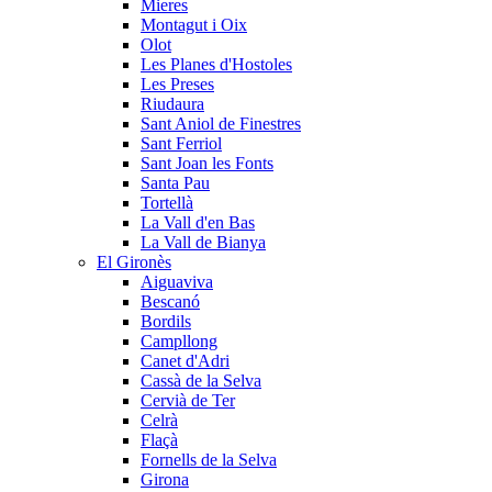
Mieres
Montagut i Oix
Olot
Les Planes d'Hostoles
Les Preses
Riudaura
Sant Aniol de Finestres
Sant Ferriol
Sant Joan les Fonts
Santa Pau
Tortellà
La Vall d'en Bas
La Vall de Bianya
El Gironès
Aiguaviva
Bescanó
Bordils
Campllong
Canet d'Adri
Cassà de la Selva
Cervià de Ter
Celrà
Flaçà
Fornells de la Selva
Girona