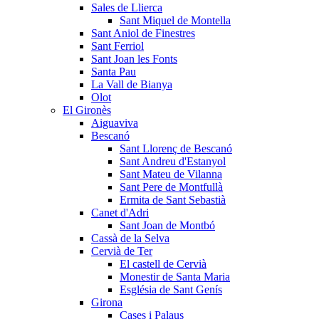
Sales de Llierca
Sant Miquel de Montella
Sant Aniol de Finestres
Sant Ferriol
Sant Joan les Fonts
Santa Pau
La Vall de Bianya
Olot
El Gironès
Aiguaviva
Bescanó
Sant Llorenç de Bescanó
Sant Andreu d'Estanyol
Sant Mateu de Vilanna
Sant Pere de Montfullà
Ermita de Sant Sebastià
Canet d'Adri
Sant Joan de Montbó
Cassà de la Selva
Cervià de Ter
El castell de Cervià
Monestir de Santa Maria
Església de Sant Genís
Girona
Cases i Palaus