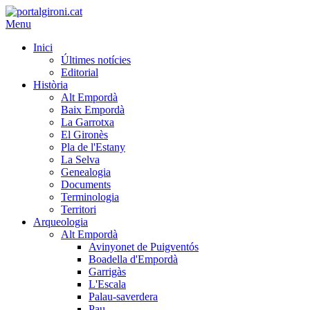
Menu
Inici
Últimes notícies
Editorial
Història
Alt Empordà
Baix Empordà
La Garrotxa
El Gironès
Pla de l'Estany
La Selva
Genealogia
Documents
Terminologia
Territori
Arqueologia
Alt Empordà
Avinyonet de Puigventós
Boadella d'Empordà
Garrigàs
L'Escala
Palau-saverdera
Pau