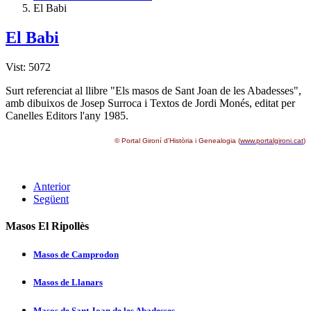
El Babi
El Babi
Vist: 5072
Surt referenciat al llibre "Els masos de Sant Joan de les Abadesses",
amb dibuixos de Josep Surroca i Textos de Jordi Monés, editat per
Canelles Editors l'any 1985.
© Portal Gironí­ d'Història i Genealogia (
www.portalgironi.cat
)
Anterior
Següent
Masos El Ripollès
Masos de Camprodon
Masos de Llanars
Masos de Sant Joan de les Abadesses