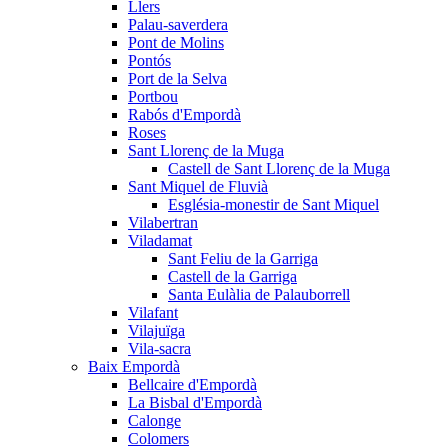
Llers
Palau-saverdera
Pont de Molins
Pontós
Port de la Selva
Portbou
Rabós d'Empordà
Roses
Sant Llorenç de la Muga
Castell de Sant Llorenç de la Muga
Sant Miquel de Fluvià
Església-monestir de Sant Miquel
Vilabertran
Viladamat
Sant Feliu de la Garriga
Castell de la Garriga
Santa Eulàlia de Palauborrell
Vilafant
Vilajuïga
Vila-sacra
Baix Empordà
Bellcaire d'Empordà
La Bisbal d'Empordà
Calonge
Colomers