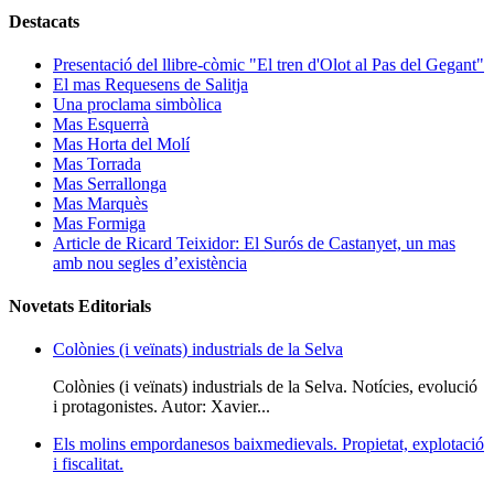
Destacats
Presentació del llibre-còmic "El tren d'Olot al Pas del Gegant"
El mas Requesens de Salitja
Una proclama simbòlica
Mas Esquerrà
Mas Horta del Molí
Mas Torrada
Mas Serrallonga
Mas Marquès
Mas Formiga
Article de Ricard Teixidor: El Surós de Castanyet, un mas
amb nou segles d’existència
Novetats Editorials
Colònies (i veïnats) industrials de la Selva
Colònies (i veïnats) industrials de la Selva. Notícies, evolució
i protagonistes. Autor: Xavier...
Els molins empordanesos baixmedievals. Propietat, explotació
i fiscalitat.