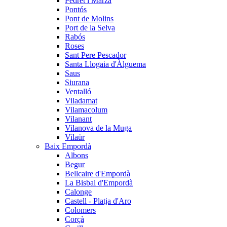
Pedret i Marzà
Pontós
Pont de Molins
Port de la Selva
Rabós
Roses
Sant Pere Pescador
Santa Llogaia d'Àlguema
Saus
Siurana
Ventalló
Viladamat
Vilamacolum
Vilanant
Vilanova de la Muga
Vilaür
Baix Empordà
Albons
Begur
Bellcaire d'Empordà
La Bisbal d'Empordà
Calonge
Castell - Platja d'Aro
Colomers
Corçà