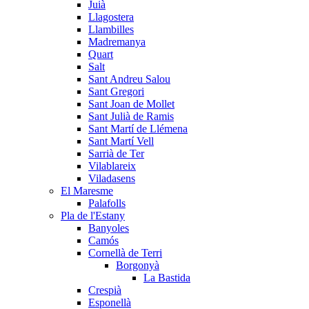
Juià
Llagostera
Llambilles
Madremanya
Quart
Salt
Sant Andreu Salou
Sant Gregori
Sant Joan de Mollet
Sant Julià de Ramis
Sant Martí de Llémena
Sant Martí Vell
Sarrià de Ter
Vilablareix
Viladasens
El Maresme
Palafolls
Pla de l'Estany
Banyoles
Camós
Cornellà de Terri
Borgonyà
La Bastida
Crespià
Esponellà