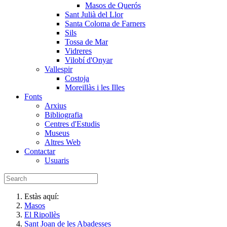
Masos de Querós
Sant Julià del Llor
Santa Coloma de Farners
Sils
Tossa de Mar
Vidreres
Vilobí d'Onyar
Vallespir
Costoja
Moreillàs i les Illes
Fonts
Arxius
Bibliografia
Centres d'Estudis
Museus
Altres Web
Contactar
Usuaris
Estàs aquí:
Masos
El Ripollès
Sant Joan de les Abadesses