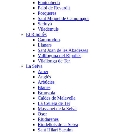
Fontcoberta
Palol de Revardit
Porqueres
Sant Miquel de Campmajor
Serinyà
Vilademuls
El Ripollès
Camprodon
Llanars
Sant Joan de les Abadesses
Vallfogona del Ripollès
Vilallonga de Ter
La Selva
Amer
Anglès
Arbúcies
Blanes
Brunyola
Caldes de Malavella
La Cellera de Ter
Massanet de la Selva
Osor
Riudarenes
Riudellots de la Selva
Sant Hilari Sacalm