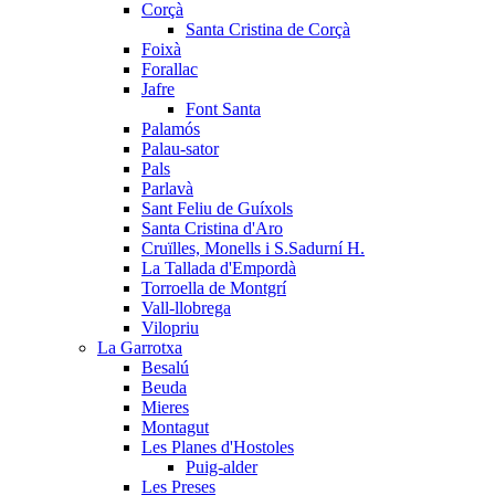
Corçà
Santa Cristina de Corçà
Foixà
Forallac
Jafre
Font Santa
Palamós
Palau-sator
Pals
Parlavà
Sant Feliu de Guíxols
Santa Cristina d'Aro
Cruïlles, Monells i S.Sadurní H.
La Tallada d'Empordà
Torroella de Montgrí
Vall-llobrega
Vilopriu
La Garrotxa
Besalú
Beuda
Mieres
Montagut
Les Planes d'Hostoles
Puig-alder
Les Preses