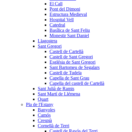
El Call
Pont del Dimoni
Estructura Medieval
Hospital Vell
Catedral
Basílica de Sant Feliu
Monestir Sant Daniel
Llagostera
Sant Gregori
Castell de Cartellà
Castell de Sant Gregori
Església de Sant Gregori
Sant Bartomeu de Segalars
Castell de Tudela
Capella de Sant Grau
Capella del castell de Cartellà
Sant Julià de Ramis
Sant Martí de Llémena
Quart
Pla de l'Estany
Banyoles
Camós
Crespià
Cornellà de Terri
Castell de Ravós del Terri