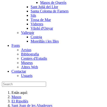
Masos de Querós
Sant Julià del Llor
Santa Coloma de Farners
Sils
Tossa de Mar
Vidreres
Vilobí d'Onyar
Vallespir
Costoja
Moreillàs i les Illes
Fonts
Arxius
Bibliografia
Centres d'Estudis
Museus
Altres Web
Contactar
Usuaris
Estàs aquí:
Masos
El Ripollès
Sant Joan de les Abadesses