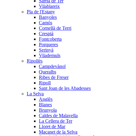
Sarrià de Ter
Vilablareix
Pla de l'Estany
Banyoles
Camós
Cornellà de Terri
Crespià
Fontcoberta
Porqueres
Serinyà
Vilademuls
Ripollès
Campdevànol
Queralbs
Ribes de Freser
Ripoll
Sant Joan de les Abadesses
La Selva
Anglès
Blanes
Brunyola
Caldes de Malavella
La Cellera de Ter
Lloret de Mar
Maçanet de la Selva