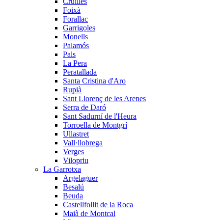
Cruïlles
Foixà
Forallac
Garrigoles
Monells
Palamós
Pals
La Pera
Peratallada
Santa Cristina d'Aro
Rupià
Sant Llorenç de les Arenes
Serra de Daró
Sant Sadurní de l'Heura
Torroella de Montgrí
Ullastret
Vall·llobrega
Verges
Vilopriu
La Garrotxa
Argelaguer
Besalú
Beuda
Castellfollit de la Roca
Maià de Montcal