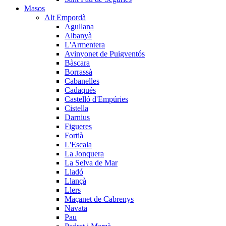
Masos
Alt Empordà
Agullana
Albanyà
L'Armentera
Avinyonet de Puigventós
Bàscara
Borrassà
Cabanelles
Cadaqués
Castelló d'Empúries
Cistella
Darnius
Figueres
Fortià
L'Escala
La Jonquera
La Selva de Mar
Lladó
Llançà
Llers
Maçanet de Cabrenys
Navata
Pau