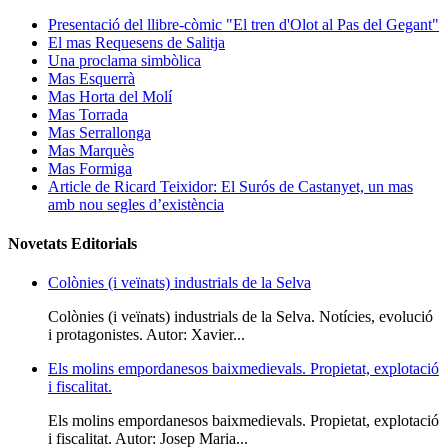
Presentació del llibre-còmic "El tren d'Olot al Pas del Gegant"
El mas Requesens de Salitja
Una proclama simbòlica
Mas Esquerrà
Mas Horta del Molí
Mas Torrada
Mas Serrallonga
Mas Marquès
Mas Formiga
Article de Ricard Teixidor: El Surós de Castanyet, un mas
amb nou segles d’existència
Novetats Editorials
Colònies (i veïnats) industrials de la Selva
Colònies (i veïnats) industrials de la Selva. Notícies, evolució
i protagonistes. Autor: Xavier...
Els molins empordanesos baixmedievals. Propietat, explotació
i fiscalitat.
Els molins empordanesos baixmedievals. Propietat, explotació
i fiscalitat. Autor: Josep Maria...