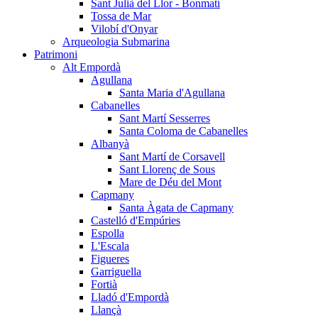
Sant Julià del Llor - Bonmatí
Tossa de Mar
Vilobí d'Onyar
Arqueologia Submarina
Patrimoni
Alt Empordà
Agullana
Santa Maria d'Agullana
Cabanelles
Sant Martí Sesserres
Santa Coloma de Cabanelles
Albanyà
Sant Martí de Corsavell
Sant Llorenç de Sous
Mare de Déu del Mont
Capmany
Santa Àgata de Capmany
Castelló d'Empúries
Espolla
L'Escala
Figueres
Garriguella
Fortià
Lladó d'Empordà
Llançà