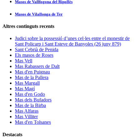
Masos de Vallfogona del Ripollès
Masos de Vilallonga de Ter
Altres continguts recents
Judici sobre la possessió d’unes cel·les entre el monestir de
Sant Policarp i Sant Esteve de Banyoles (26 juny 879)
Sant Cebrià de Penida
Els masos de Roses
Mas Vell
Mas Rabassers de Dalt
Mas d'en Puignau
Mas de la Pallera
Mas Margall
Mas Magí
Mas d'en Godo
Mas dels Bufadors
Mas de la Birba
Mas Alfaras
Mas Villiter
Mas d'en Tolsanes
Destacats