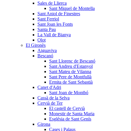
Sales de Llierca
Sant Miquel de Montella
Sant Aniol de Finestres
Sant Ferriol
Sant Joan les Fonts
Santa Pau
La Vall de Bianya
Olot
El Gironès
Aiguaviva
Bescanó
Sant Llorenç de Bescanó
Sant Andreu d'Estanyol
Sant Mateu de Vilanna
Sant Pere de Montfullà
Ermita de Sant Sebastià
Canet d'Adri
Sant Joan de Montbó
Cassà de la Selva
Cervià de Ter
El castell de Cervià
Monestir de Santa Maria
Església de Sant Genís
Girona
Cases i Palaus