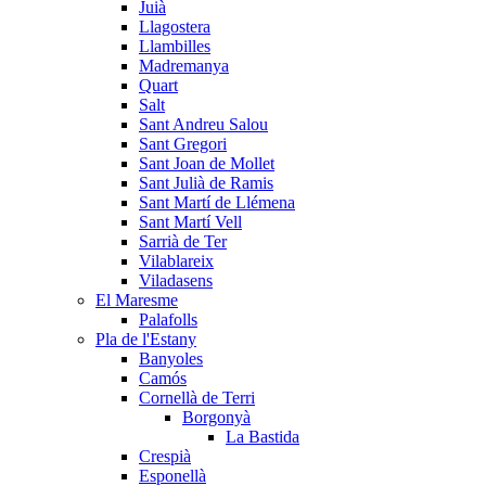
Juià
Llagostera
Llambilles
Madremanya
Quart
Salt
Sant Andreu Salou
Sant Gregori
Sant Joan de Mollet
Sant Julià de Ramis
Sant Martí de Llémena
Sant Martí Vell
Sarrià de Ter
Vilablareix
Viladasens
El Maresme
Palafolls
Pla de l'Estany
Banyoles
Camós
Cornellà de Terri
Borgonyà
La Bastida
Crespià
Esponellà