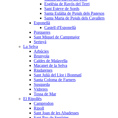
Església de Ravós del Terri
Sant Esteve de Sords
Santa Eulàlia de Pujals dels Pagesos
Santa Maria de Pujals dels Cavallers
Esponellà
Castell d'Esponellà
Porqueres
Sant Miquel de Campmajor
Serinyà
La Selva
Arbúcies
Brunyola
Caldes de Malavella
Maçanet de la Selva
Riudarenes
Sant Julià del Llor i Bonmatí
Santa Coloma de Farners
Susqueda
Vidreres
Tossa de Mar
El Ripollès
Camprodon
Ripoll
Sant Joan de les Abadesses
Sant Pau de Segúries