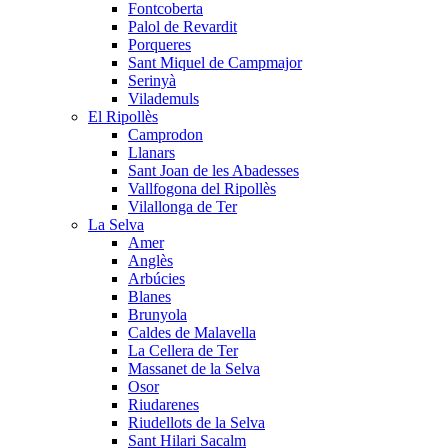
Fontcoberta
Palol de Revardit
Porqueres
Sant Miquel de Campmajor
Serinyà
Vilademuls
El Ripollès
Camprodon
Llanars
Sant Joan de les Abadesses
Vallfogona del Ripollès
Vilallonga de Ter
La Selva
Amer
Anglès
Arbúcies
Blanes
Brunyola
Caldes de Malavella
La Cellera de Ter
Massanet de la Selva
Osor
Riudarenes
Riudellots de la Selva
Sant Hilari Sacalm