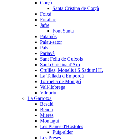
Corçà
Santa Cristina de Corçà
Foixà
Forallac
Jafre
Font Santa
Palamós
Palau-sator
Pals
Parlavà
Sant Feliu de Guíxols
Santa Cristina d'Aro
Cruïlles, Monells i S.Sadurní H.
La Tallada d'Empordà
Torroella de Montgrí
Vall-llobrega
Vilopriu
La Garrotxa
Besalú
Beuda
Mieres
Montagut
Les Planes d'Hostoles
Puig-alder
Les Preses