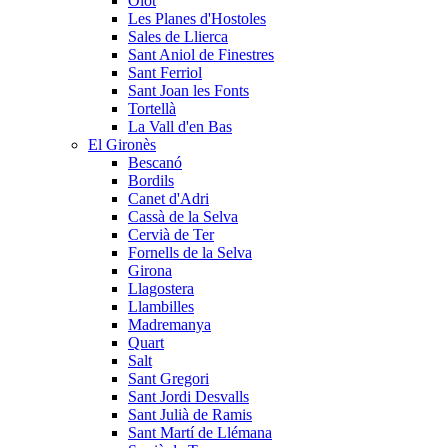
Olot
Les Planes d'Hostoles
Sales de Llierca
Sant Aniol de Finestres
Sant Ferriol
Sant Joan les Fonts
Tortellà
La Vall d'en Bas
El Gironès
Bescanó
Bordils
Canet d'Adri
Cassà de la Selva
Cervià de Ter
Fornells de la Selva
Girona
Llagostera
Llambilles
Madremanya
Quart
Salt
Sant Gregori
Sant Jordi Desvalls
Sant Julià de Ramis
Sant Martí de Llémana