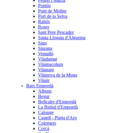
Pedret i Marzà
Pontós
Pont de Molins
Port de la Selva
Rabós
Roses
Sant Pere Pescador
Santa Llogaia d'Àlguema
Saus
Siurana
Ventalló
Viladamat
Vilamacolum
Vilanant
Vilanova de la Muga
Vilaür
Baix Empordà
Albons
Begur
Bellcaire d'Empordà
La Bisbal d'Empordà
Calonge
Castell - Platja d'Aro
Colomers
Corçà