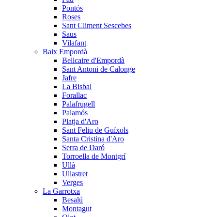
Pontós
Roses
Sant Climent Sescebes
Saus
Vilafant
Baix Empordà
Bellcaire d'Empordà
Sant Antoni de Calonge
Jafre
La Bisbal
Forallac
Palafrugell
Palamós
Platja d'Aro
Sant Feliu de Guíxols
Santa Cristina d'Aro
Serra de Daró
Torroella de Montgrí
Ullà
Ullastret
Verges
La Garrotxa
Besalú
Montagut