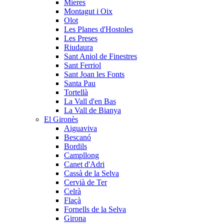
Mieres
Montagut i Oix
Olot
Les Planes d'Hostoles
Les Preses
Riudaura
Sant Aniol de Finestres
Sant Ferriol
Sant Joan les Fonts
Santa Pau
Tortellà
La Vall d'en Bas
La Vall de Bianya
El Gironès
Aiguaviva
Bescanó
Bordils
Campllong
Canet d'Adri
Cassà de la Selva
Cervià de Ter
Celrà
Flaçà
Fornells de la Selva
Girona