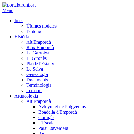
Menu
Inici
Últimes notícies
Editorial
Història
Alt Empordà
Baix Empordà
La Garrotxa
El Gironès
Pla de l'Estany
La Selva
Genealogia
Documents
Terminologia
Territori
Arqueologia
Alt Empordà
Avinyonet de Puigventós
Boadella d'Empordà
Garrigàs
L'Escala
Palau-saverdera
Pau