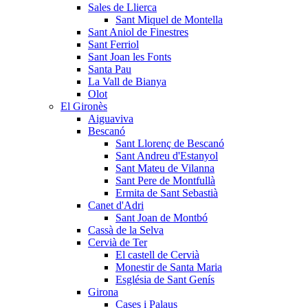
Sales de Llierca
Sant Miquel de Montella
Sant Aniol de Finestres
Sant Ferriol
Sant Joan les Fonts
Santa Pau
La Vall de Bianya
Olot
El Gironès
Aiguaviva
Bescanó
Sant Llorenç de Bescanó
Sant Andreu d'Estanyol
Sant Mateu de Vilanna
Sant Pere de Montfullà
Ermita de Sant Sebastià
Canet d'Adri
Sant Joan de Montbó
Cassà de la Selva
Cervià de Ter
El castell de Cervià
Monestir de Santa Maria
Església de Sant Genís
Girona
Cases i Palaus