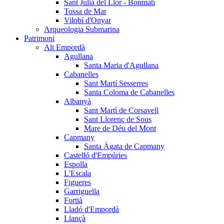
Sant Julià del Llor - Bonmatí
Tossa de Mar
Vilobí d'Onyar
Arqueologia Submarina
Patrimoni
Alt Empordà
Agullana
Santa Maria d'Agullana
Cabanelles
Sant Martí Sesserres
Santa Coloma de Cabanelles
Albanyà
Sant Martí de Corsavell
Sant Llorenç de Sous
Mare de Déu del Mont
Capmany
Santa Àgata de Capmany
Castelló d'Empúries
Espolla
L'Escala
Figueres
Garriguella
Fortià
Lladó d'Empordà
Llançà