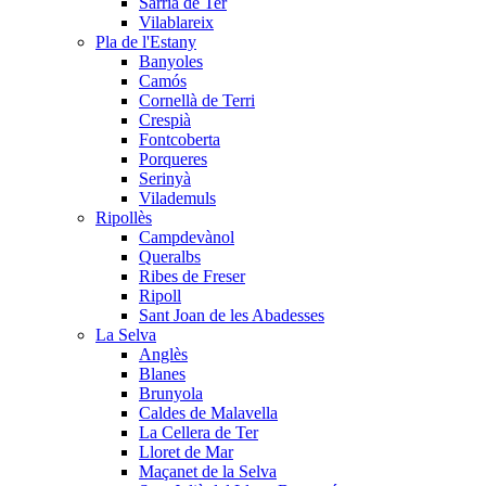
Sarrià de Ter
Vilablareix
Pla de l'Estany
Banyoles
Camós
Cornellà de Terri
Crespià
Fontcoberta
Porqueres
Serinyà
Vilademuls
Ripollès
Campdevànol
Queralbs
Ribes de Freser
Ripoll
Sant Joan de les Abadesses
La Selva
Anglès
Blanes
Brunyola
Caldes de Malavella
La Cellera de Ter
Lloret de Mar
Maçanet de la Selva