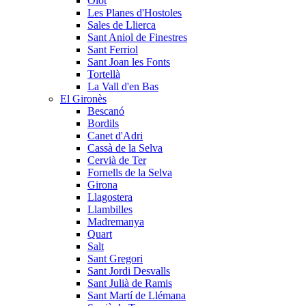
Olot
Les Planes d'Hostoles
Sales de Llierca
Sant Aniol de Finestres
Sant Ferriol
Sant Joan les Fonts
Tortellà
La Vall d'en Bas
El Gironès
Bescanó
Bordils
Canet d'Adri
Cassà de la Selva
Cervià de Ter
Fornells de la Selva
Girona
Llagostera
Llambilles
Madremanya
Quart
Salt
Sant Gregori
Sant Jordi Desvalls
Sant Julià de Ramis
Sant Martí de Llémana