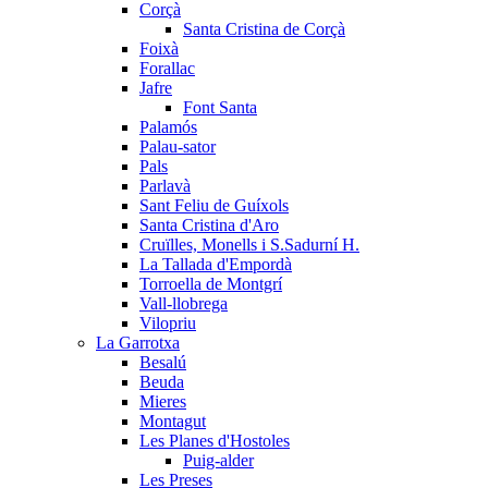
Corçà
Santa Cristina de Corçà
Foixà
Forallac
Jafre
Font Santa
Palamós
Palau-sator
Pals
Parlavà
Sant Feliu de Guíxols
Santa Cristina d'Aro
Cruïlles, Monells i S.Sadurní H.
La Tallada d'Empordà
Torroella de Montgrí
Vall-llobrega
Vilopriu
La Garrotxa
Besalú
Beuda
Mieres
Montagut
Les Planes d'Hostoles
Puig-alder
Les Preses