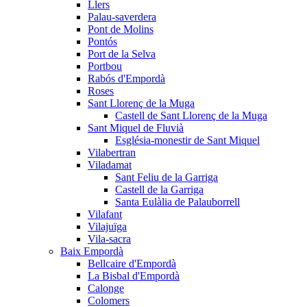
Llers
Palau-saverdera
Pont de Molins
Pontós
Port de la Selva
Portbou
Rabós d'Empordà
Roses
Sant Llorenç de la Muga
Castell de Sant Llorenç de la Muga
Sant Miquel de Fluvià
Església-monestir de Sant Miquel
Vilabertran
Viladamat
Sant Feliu de la Garriga
Castell de la Garriga
Santa Eulàlia de Palauborrell
Vilafant
Vilajuïga
Vila-sacra
Baix Empordà
Bellcaire d'Empordà
La Bisbal d'Empordà
Calonge
Colomers