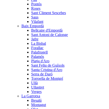
Pontós
Roses
Sant Climent Sescebes
Saus
Vilafant
Baix Empordà
Bellcaire d'Empordà
Sant Antoni de Calonge
Jafre
La Bisbal
Forallac
Palafrugell
Palamós
Platja d'Aro
Sant Feliu de Guíxols
Santa Cristina d'Aro
Serra de Daró
Torroella de Montgrí
Ullà
Ullastret
Verges
La Garrotxa
Besalú
Montagut