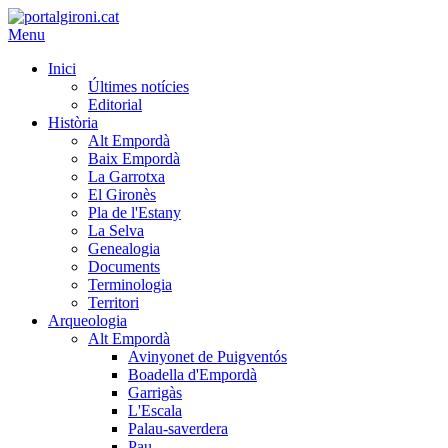
Menu
Inici
Últimes notícies
Editorial
Història
Alt Empordà
Baix Empordà
La Garrotxa
El Gironès
Pla de l'Estany
La Selva
Genealogia
Documents
Terminologia
Territori
Arqueologia
Alt Empordà
Avinyonet de Puigventós
Boadella d'Empordà
Garrigàs
L'Escala
Palau-saverdera
Pau