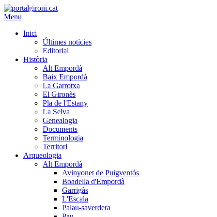
Menu
Inici
Últimes notícies
Editorial
Història
Alt Empordà
Baix Empordà
La Garrotxa
El Gironès
Pla de l'Estany
La Selva
Genealogia
Documents
Terminologia
Territori
Arqueologia
Alt Empordà
Avinyonet de Puigventós
Boadella d'Empordà
Garrigàs
L'Escala
Palau-saverdera
Pau