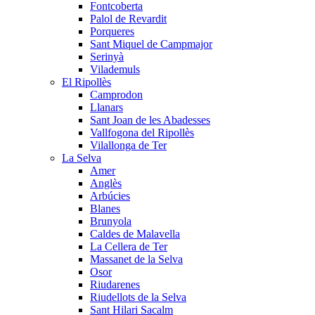
Fontcoberta
Palol de Revardit
Porqueres
Sant Miquel de Campmajor
Serinyà
Vilademuls
El Ripollès
Camprodon
Llanars
Sant Joan de les Abadesses
Vallfogona del Ripollès
Vilallonga de Ter
La Selva
Amer
Anglès
Arbúcies
Blanes
Brunyola
Caldes de Malavella
La Cellera de Ter
Massanet de la Selva
Osor
Riudarenes
Riudellots de la Selva
Sant Hilari Sacalm