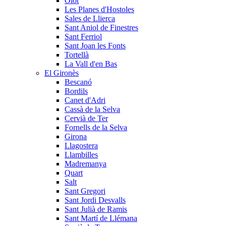
Olot
Les Planes d'Hostoles
Sales de Llierca
Sant Aniol de Finestres
Sant Ferriol
Sant Joan les Fonts
Tortellà
La Vall d'en Bas
El Gironès
Bescanó
Bordils
Canet d'Adri
Cassà de la Selva
Cervià de Ter
Fornells de la Selva
Girona
Llagostera
Llambilles
Madremanya
Quart
Salt
Sant Gregori
Sant Jordi Desvalls
Sant Julià de Ramis
Sant Martí de Llémana