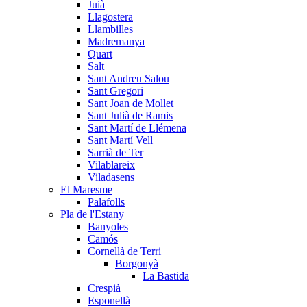
Juià
Llagostera
Llambilles
Madremanya
Quart
Salt
Sant Andreu Salou
Sant Gregori
Sant Joan de Mollet
Sant Julià de Ramis
Sant Martí de Llémena
Sant Martí Vell
Sarrià de Ter
Vilablareix
Viladasens
El Maresme
Palafolls
Pla de l'Estany
Banyoles
Camós
Cornellà de Terri
Borgonyà
La Bastida
Crespià
Esponellà