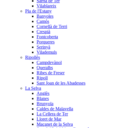
Sarrià de Ter
Vilablareix
Pla de l'Estany
Banyoles
Camós
Cornellà de Terri
Crespià
Fontcoberta
Porqueres
Serinyà
Vilademuls
Ripollès
Campdevànol
Queralbs
Ribes de Freser
Ripoll
Sant Joan de les Abadesses
La Selva
Anglès
Blanes
Brunyola
Caldes de Malavella
La Cellera de Ter
Lloret de Mar
Maçanet de la Selva