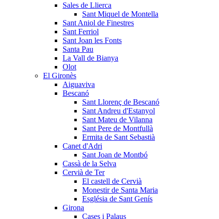
Sales de Llierca
Sant Miquel de Montella
Sant Aniol de Finestres
Sant Ferriol
Sant Joan les Fonts
Santa Pau
La Vall de Bianya
Olot
El Gironès
Aiguaviva
Bescanó
Sant Llorenç de Bescanó
Sant Andreu d'Estanyol
Sant Mateu de Vilanna
Sant Pere de Montfullà
Ermita de Sant Sebastià
Canet d'Adri
Sant Joan de Montbó
Cassà de la Selva
Cervià de Ter
El castell de Cervià
Monestir de Santa Maria
Església de Sant Genís
Girona
Cases i Palaus