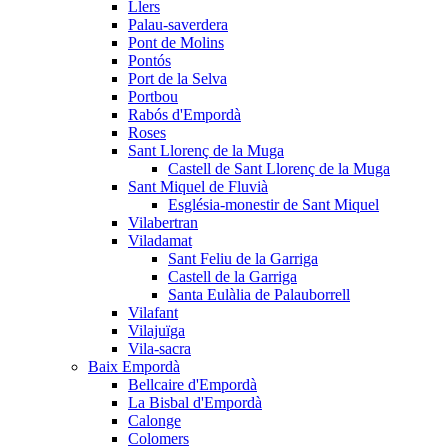
Llers
Palau-saverdera
Pont de Molins
Pontós
Port de la Selva
Portbou
Rabós d'Empordà
Roses
Sant Llorenç de la Muga
Castell de Sant Llorenç de la Muga
Sant Miquel de Fluvià
Església-monestir de Sant Miquel
Vilabertran
Viladamat
Sant Feliu de la Garriga
Castell de la Garriga
Santa Eulàlia de Palauborrell
Vilafant
Vilajuïga
Vila-sacra
Baix Empordà
Bellcaire d'Empordà
La Bisbal d'Empordà
Calonge
Colomers