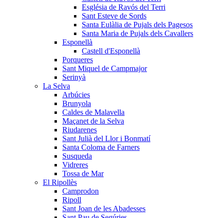
Església de Ravós del Terri
Sant Esteve de Sords
Santa Eulàlia de Pujals dels Pagesos
Santa Maria de Pujals dels Cavallers
Esponellà
Castell d'Esponellà
Porqueres
Sant Miquel de Campmajor
Serinyà
La Selva
Arbúcies
Brunyola
Caldes de Malavella
Maçanet de la Selva
Riudarenes
Sant Julià del Llor i Bonmatí
Santa Coloma de Farners
Susqueda
Vidreres
Tossa de Mar
El Ripollès
Camprodon
Ripoll
Sant Joan de les Abadesses
Sant Pau de Segúries