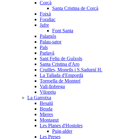
Corçà
Santa Cristina de Corçà
Foixà
Forallac
Jafre
Font Santa
Palamós
Palau-sator
Pals
Parlavà
Sant Feliu de Guíxols
Santa Cristina d'Aro
Cruïlles, Monells i S.Sadurní H.
La Tallada d'Empordà
Torroella de Montgrí
Vall-llobrega
Vilopriu
La Garrotxa
Besalú
Beuda
Mieres
Montagut
Les Planes d'Hostoles
Puig-alder
Les Preses