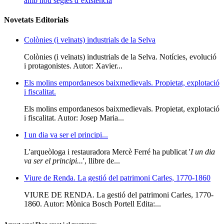
amb nou segles d’existència
Novetats Editorials
Colònies (i veïnats) industrials de la Selva
Colònies (i veïnats) industrials de la Selva. Notícies, evolució
i protagonistes. Autor: Xavier...
Els molins empordanesos baixmedievals. Propietat, explotació
i fiscalitat.
Els molins empordanesos baixmedievals. Propietat, explotació
i fiscalitat. Autor: Josep Maria...
I un dia va ser el principi...
L'arqueòloga i restauradora Mercè Ferré ha publicat '
I un dia
va ser el principi...
', llibre de...
Viure de Renda. La gestió del patrimoni Carles, 1770-1860
VIURE DE RENDA. La gestió del patrimoni Carles, 1770-
1860. Autor: Mònica Bosch Portell Edita:...