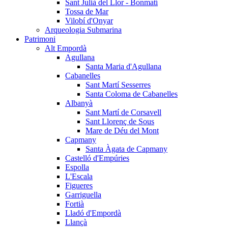
Sant Julià del Llor - Bonmatí
Tossa de Mar
Vilobí d'Onyar
Arqueologia Submarina
Patrimoni
Alt Empordà
Agullana
Santa Maria d'Agullana
Cabanelles
Sant Martí Sesserres
Santa Coloma de Cabanelles
Albanyà
Sant Martí de Corsavell
Sant Llorenç de Sous
Mare de Déu del Mont
Capmany
Santa Àgata de Capmany
Castelló d'Empúries
Espolla
L'Escala
Figueres
Garriguella
Fortià
Lladó d'Empordà
Llançà