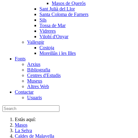
Masos de Querós
Sant Julià del Llor
Santa Coloma de Farners
Sils
Tossa de Mar
Vidreres
Vilobí d'Onyar
Vallespir
Costoja
Moreillàs i les Illes
Fonts
Arxius
Bibliografia
Centres d'Estudis
Museus
Altres Web
Contactar
Usuaris
Estàs aquí:
Masos
La Selva
Caldes de Malavella