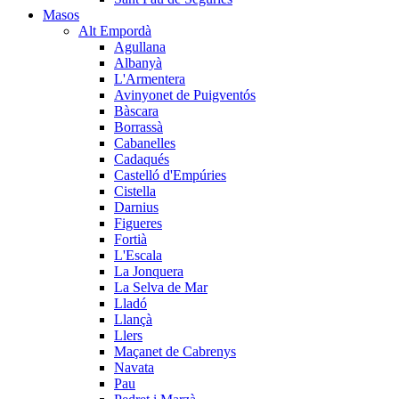
Masos
Alt Empordà
Agullana
Albanyà
L'Armentera
Avinyonet de Puigventós
Bàscara
Borrassà
Cabanelles
Cadaqués
Castelló d'Empúries
Cistella
Darnius
Figueres
Fortià
L'Escala
La Jonquera
La Selva de Mar
Lladó
Llançà
Llers
Maçanet de Cabrenys
Navata
Pau