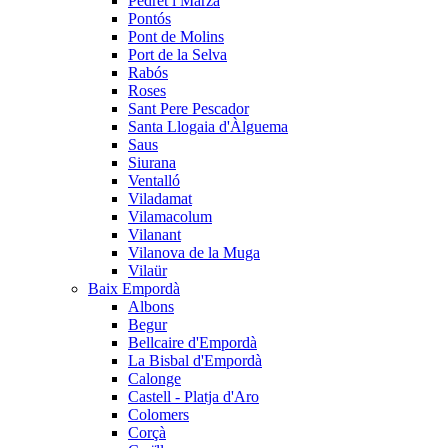
Pedret i Marzà
Pontós
Pont de Molins
Port de la Selva
Rabós
Roses
Sant Pere Pescador
Santa Llogaia d'Àlguema
Saus
Siurana
Ventalló
Viladamat
Vilamacolum
Vilanant
Vilanova de la Muga
Vilaür
Baix Empordà
Albons
Begur
Bellcaire d'Empordà
La Bisbal d'Empordà
Calonge
Castell - Platja d'Aro
Colomers
Corçà