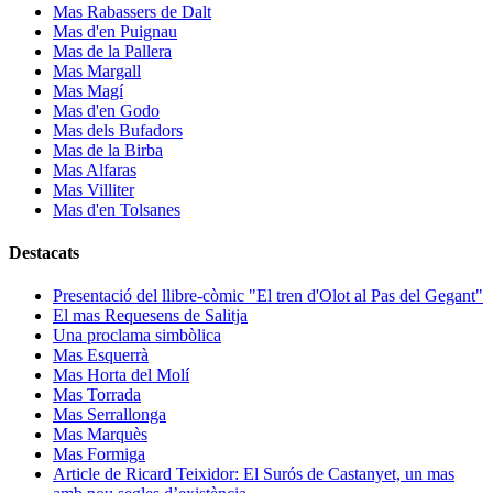
Mas Rabassers de Dalt
Mas d'en Puignau
Mas de la Pallera
Mas Margall
Mas Magí
Mas d'en Godo
Mas dels Bufadors
Mas de la Birba
Mas Alfaras
Mas Villiter
Mas d'en Tolsanes
Destacats
Presentació del llibre-còmic "El tren d'Olot al Pas del Gegant"
El mas Requesens de Salitja
Una proclama simbòlica
Mas Esquerrà
Mas Horta del Molí
Mas Torrada
Mas Serrallonga
Mas Marquès
Mas Formiga
Article de Ricard Teixidor: El Surós de Castanyet, un mas