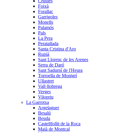
Cruïlles
Foixà
Forallac
Garrigoles
Monells
Palamós
Pals
La Pera
Peratallada
Santa Cristina d'Aro
Rupià
Sant Llorenç de les Arenes
Serra de Daró
Sant Sadurní de l'Heura
Torroella de Montgrí
Ullastret
Vall·llobrega
Verges
Vilopriu
La Garrotxa
Argelaguer
Besalú
Beuda
Castellfollit de la Roca
Maià de Montcal