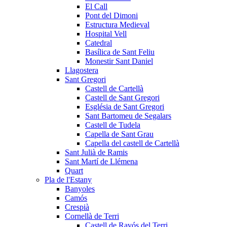
El Call
Pont del Dimoni
Estructura Medieval
Hospital Vell
Catedral
Basílica de Sant Feliu
Monestir Sant Daniel
Llagostera
Sant Gregori
Castell de Cartellà
Castell de Sant Gregori
Església de Sant Gregori
Sant Bartomeu de Segalars
Castell de Tudela
Capella de Sant Grau
Capella del castell de Cartellà
Sant Julià de Ramis
Sant Martí de Llémena
Quart
Pla de l'Estany
Banyoles
Camós
Crespià
Cornellà de Terri
Castell de Ravós del Terri