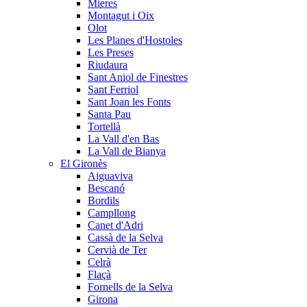
Mieres
Montagut i Oix
Olot
Les Planes d'Hostoles
Les Preses
Riudaura
Sant Aniol de Finestres
Sant Ferriol
Sant Joan les Fonts
Santa Pau
Tortellà
La Vall d'en Bas
La Vall de Bianya
El Gironès
Aiguaviva
Bescanó
Bordils
Campllong
Canet d'Adri
Cassà de la Selva
Cervià de Ter
Celrà
Flaçà
Fornells de la Selva
Girona