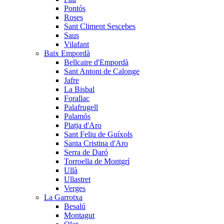
Pontós
Roses
Sant Climent Sescebes
Saus
Vilafant
Baix Empordà
Bellcaire d'Empordà
Sant Antoni de Calonge
Jafre
La Bisbal
Forallac
Palafrugell
Palamós
Platja d'Aro
Sant Feliu de Guíxols
Santa Cristina d'Aro
Serra de Daró
Torroella de Montgrí
Ullà
Ullastret
Verges
La Garrotxa
Besalú
Montagut