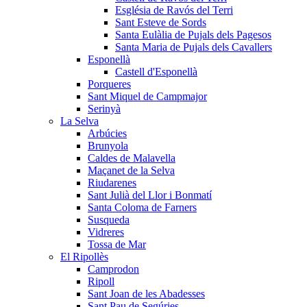
Església de Ravós del Terri
Sant Esteve de Sords
Santa Eulàlia de Pujals dels Pagesos
Santa Maria de Pujals dels Cavallers
Esponellà
Castell d'Esponellà
Porqueres
Sant Miquel de Campmajor
Serinyà
La Selva
Arbúcies
Brunyola
Caldes de Malavella
Maçanet de la Selva
Riudarenes
Sant Julià del Llor i Bonmatí
Santa Coloma de Farners
Susqueda
Vidreres
Tossa de Mar
El Ripollès
Camprodon
Ripoll
Sant Joan de les Abadesses
Sant Pau de Segúries