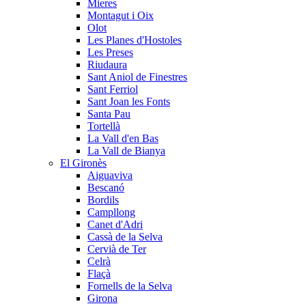
Mieres
Montagut i Oix
Olot
Les Planes d'Hostoles
Les Preses
Riudaura
Sant Aniol de Finestres
Sant Ferriol
Sant Joan les Fonts
Santa Pau
Tortellà
La Vall d'en Bas
La Vall de Bianya
El Gironès
Aiguaviva
Bescanó
Bordils
Campllong
Canet d'Adri
Cassà de la Selva
Cervià de Ter
Celrà
Flaçà
Fornells de la Selva
Girona