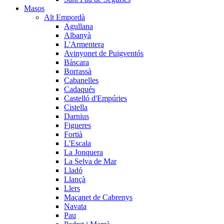
Masos
Alt Empordà
Agullana
Albanyà
L'Armentera
Avinyonet de Puigventós
Bàscara
Borrassà
Cabanelles
Cadaqués
Castelló d'Empúries
Cistella
Darnius
Figueres
Fortià
L'Escala
La Jonquera
La Selva de Mar
Lladó
Llançà
Llers
Maçanet de Cabrenys
Navata
Pau