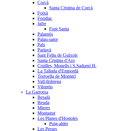
Corçà
Santa Cristina de Corçà
Foixà
Forallac
Jafre
Font Santa
Palamós
Palau-sator
Pals
Parlavà
Sant Feliu de Guíxols
Santa Cristina d'Aro
Cruïlles, Monells i S.Sadurní H.
La Tallada d'Empordà
Torroella de Montgrí
Vall-llobrega
Vilopriu
La Garrotxa
Besalú
Beuda
Mieres
Montagut
Les Planes d'Hostoles
Puig-alder
Les Preses