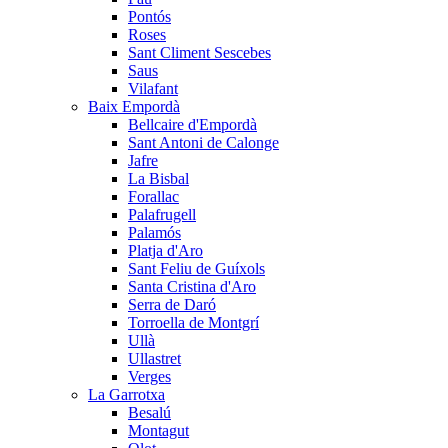
Pontós
Roses
Sant Climent Sescebes
Saus
Vilafant
Baix Empordà
Bellcaire d'Empordà
Sant Antoni de Calonge
Jafre
La Bisbal
Forallac
Palafrugell
Palamós
Platja d'Aro
Sant Feliu de Guíxols
Santa Cristina d'Aro
Serra de Daró
Torroella de Montgrí
Ullà
Ullastret
Verges
La Garrotxa
Besalú
Montagut