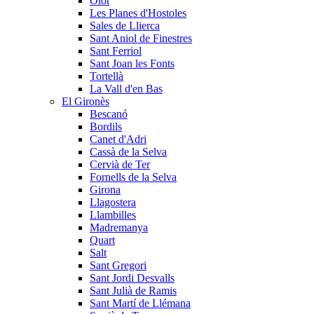
Olot
Les Planes d'Hostoles
Sales de Llierca
Sant Aniol de Finestres
Sant Ferriol
Sant Joan les Fonts
Tortellà
La Vall d'en Bas
El Gironès
Bescanó
Bordils
Canet d'Adri
Cassà de la Selva
Cervià de Ter
Fornells de la Selva
Girona
Llagostera
Llambilles
Madremanya
Quart
Salt
Sant Gregori
Sant Jordi Desvalls
Sant Julià de Ramis
Sant Martí de Llémana