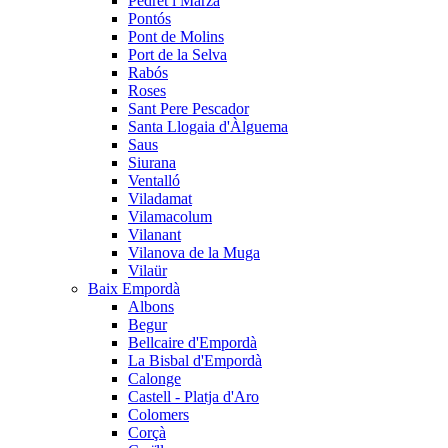
Pedret i Marzà
Pontós
Pont de Molins
Port de la Selva
Rabós
Roses
Sant Pere Pescador
Santa Llogaia d'Àlguema
Saus
Siurana
Ventalló
Viladamat
Vilamacolum
Vilanant
Vilanova de la Muga
Vilaür
Baix Empordà
Albons
Begur
Bellcaire d'Empordà
La Bisbal d'Empordà
Calonge
Castell - Platja d'Aro
Colomers
Corçà