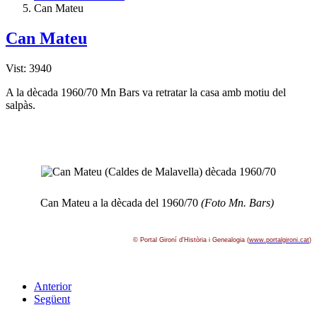
Can Mateu
Can Mateu
Vist: 3940
A la dècada 1960/70 Mn Bars va retratar la casa amb motiu del
salpàs.
Can Mateu a la dècada del 1960/70
(Foto Mn. Bars)
© Portal Gironí­ d'Història i Genealogia (
www.portalgironi.cat
)
Anterior
Següent