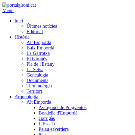
Menu
Inici
Últimes notícies
Editorial
Història
Alt Empordà
Baix Empordà
La Garrotxa
El Gironès
Pla de l'Estany
La Selva
Genealogia
Documents
Terminologia
Territori
Arqueologia
Alt Empordà
Avinyonet de Puigventós
Boadella d'Empordà
Garrigàs
L'Escala
Palau-saverdera
Pau