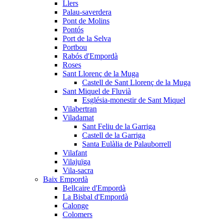
Llers
Palau-saverdera
Pont de Molins
Pontós
Port de la Selva
Portbou
Rabós d'Empordà
Roses
Sant Llorenç de la Muga
Castell de Sant Llorenç de la Muga
Sant Miquel de Fluvià
Església-monestir de Sant Miquel
Vilabertran
Viladamat
Sant Feliu de la Garriga
Castell de la Garriga
Santa Eulàlia de Palauborrell
Vilafant
Vilajuïga
Vila-sacra
Baix Empordà
Bellcaire d'Empordà
La Bisbal d'Empordà
Calonge
Colomers