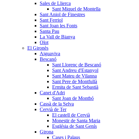
Sales de Llierca
Sant Miquel de Montella
Sant Aniol de Finestres
Sant Ferriol
Sant Joan les Fonts
Santa Pau
La Vall de Bianya
Olot
El Gironès
Aiguaviva
Bescanó
Sant Llorenç de Bescanó
Sant Andreu d'Estanyol
Sant Mateu de Vilanna
Sant Pere de Montfullà
Ermita de Sant Sebastià
Canet d'Adri
Sant Joan de Montbó
Cassà de la Selva
Cervià de Ter
El castell de Cervià
Monestir de Santa Maria
Església de Sant Genís
Girona
Cases i Palaus