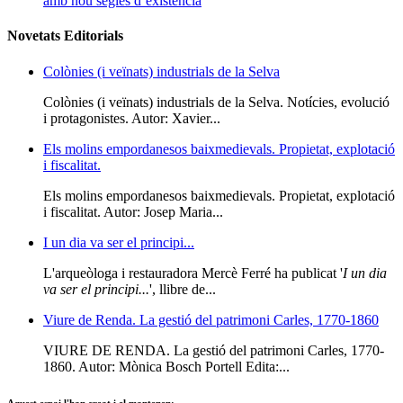
amb nou segles d’existència
Novetats Editorials
Colònies (i veïnats) industrials de la Selva
Colònies (i veïnats) industrials de la Selva. Notícies, evolució
i protagonistes. Autor: Xavier...
Els molins empordanesos baixmedievals. Propietat, explotació
i fiscalitat.
Els molins empordanesos baixmedievals. Propietat, explotació
i fiscalitat. Autor: Josep Maria...
I un dia va ser el principi...
L'arqueòloga i restauradora Mercè Ferré ha publicat '
I un dia
va ser el principi...
', llibre de...
Viure de Renda. La gestió del patrimoni Carles, 1770-1860
VIURE DE RENDA. La gestió del patrimoni Carles, 1770-
1860. Autor: Mònica Bosch Portell Edita:...