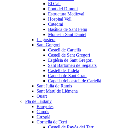
El Call
Pont del Dimoni
Estructura Medieval
Hospital Vell
Catedral
Basílica de Sant Feliu
Monestir Sant Daniel
Llagostera
Sant Gregori
Castell de Cartellà
Castell de Sant Gregori
Església de Sant Gregori
Sant Bartomeu de Segalars
Castell de Tudela
Capella de Sant Grau
Capella del castell de Cartellà
Sant Julià de Ramis
Sant Martí de Llémena
Quart
Pla de l'Estany
Banyoles
Camós
Crespià
Cornellà de Terri
Castell de Ravós del Terri