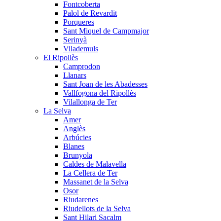
Fontcoberta
Palol de Revardit
Porqueres
Sant Miquel de Campmajor
Serinyà
Vilademuls
El Ripollès
Camprodon
Llanars
Sant Joan de les Abadesses
Vallfogona del Ripollès
Vilallonga de Ter
La Selva
Amer
Anglès
Arbúcies
Blanes
Brunyola
Caldes de Malavella
La Cellera de Ter
Massanet de la Selva
Osor
Riudarenes
Riudellots de la Selva
Sant Hilari Sacalm