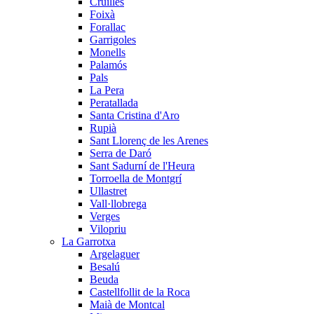
Cruïlles
Foixà
Forallac
Garrigoles
Monells
Palamós
Pals
La Pera
Peratallada
Santa Cristina d'Aro
Rupià
Sant Llorenç de les Arenes
Serra de Daró
Sant Sadurní de l'Heura
Torroella de Montgrí
Ullastret
Vall·llobrega
Verges
Vilopriu
La Garrotxa
Argelaguer
Besalú
Beuda
Castellfollit de la Roca
Maià de Montcal