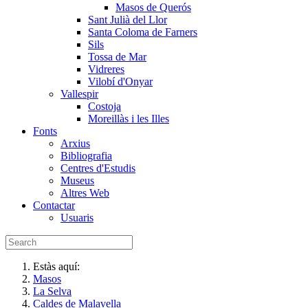
Masos de Querós
Sant Julià del Llor
Santa Coloma de Farners
Sils
Tossa de Mar
Vidreres
Vilobí d'Onyar
Vallespir
Costoja
Moreillàs i les Illes
Fonts
Arxius
Bibliografia
Centres d'Estudis
Museus
Altres Web
Contactar
Usuaris
Estàs aquí:
Masos
La Selva
Caldes de Malavella