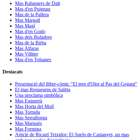
Mas Rabassers de Dalt
Mas d'en Puignau
Mas de la Pallera
Mas Margall
Mas Magí
Mas d'en Godo
Mas dels Bufadors
Mas de la Birba
Mas Alfaras
Mas Villiter
Mas d'en Tolsanes
Destacats
Presentació del llibre-còmic "El tren d'Olot al Pas del Gegant"
El mas Requesens de Salitja
Una proclama simbòlica
Mas Esquerrà
Mas Horta del Molí
Mas Torrada
Mas Serrallonga
Mas Marquès
Mas Formiga
Article de Ricard Teixidor: El Surós de Castanyet, un mas