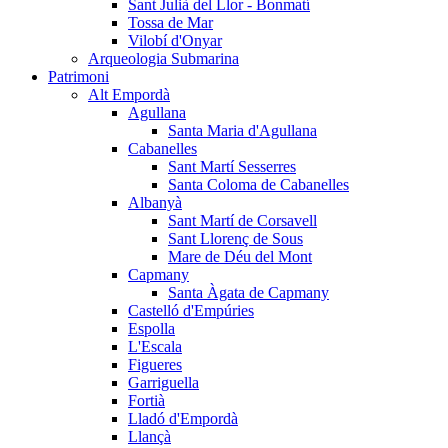
Sant Julià del Llor - Bonmatí
Tossa de Mar
Vilobí d'Onyar
Arqueologia Submarina
Patrimoni
Alt Empordà
Agullana
Santa Maria d'Agullana
Cabanelles
Sant Martí Sesserres
Santa Coloma de Cabanelles
Albanyà
Sant Martí de Corsavell
Sant Llorenç de Sous
Mare de Déu del Mont
Capmany
Santa Àgata de Capmany
Castelló d'Empúries
Espolla
L'Escala
Figueres
Garriguella
Fortià
Lladó d'Empordà
Llançà