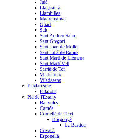
Juià
Llagostera
Llambilles
Madremanya
Quart
Salt
Sant Andreu Salou
Sant Gregori
Sant Joan de Mollet
Sant Julià de Ramis
Sant Martí de Llémena
Sant Martí Vell
Sarrià de Ter
Vilablareix
Viladasens
El Maresme
Palafolls
Pla de l'Estany
Banyoles
Camós
Cornellà de Terri
Borgonyà
La Bastida
Crespià
Esponellà