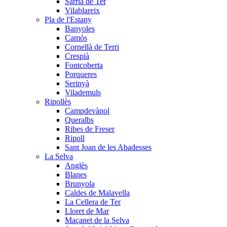
Sarrià de Ter
Vilablareix
Pla de l'Estany
Banyoles
Camós
Cornellà de Terri
Crespià
Fontcoberta
Porqueres
Serinyà
Vilademuls
Ripollès
Campdevànol
Queralbs
Ribes de Freser
Ripoll
Sant Joan de les Abadesses
La Selva
Anglès
Blanes
Brunyola
Caldes de Malavella
La Cellera de Ter
Lloret de Mar
Maçanet de la Selva