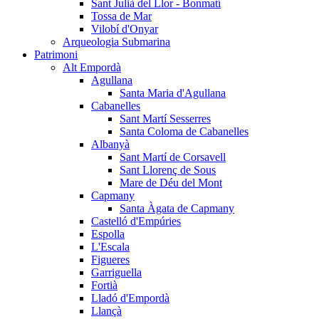
Sant Julià del Llor - Bonmatí
Tossa de Mar
Vilobí d'Onyar
Arqueologia Submarina
Patrimoni
Alt Empordà
Agullana
Santa Maria d'Agullana
Cabanelles
Sant Martí Sesserres
Santa Coloma de Cabanelles
Albanyà
Sant Martí de Corsavell
Sant Llorenç de Sous
Mare de Déu del Mont
Capmany
Santa Àgata de Capmany
Castelló d'Empúries
Espolla
L'Escala
Figueres
Garriguella
Fortià
Lladó d'Empordà
Llançà