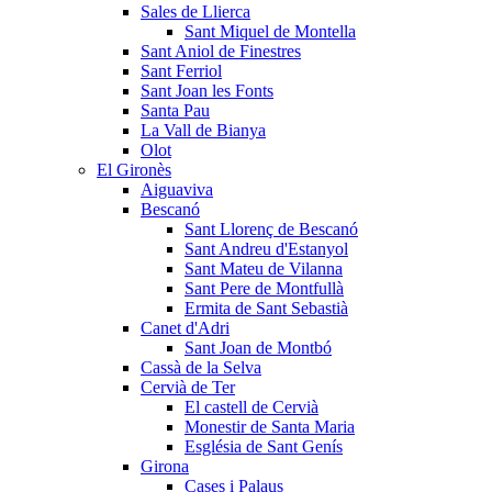
Sales de Llierca
Sant Miquel de Montella
Sant Aniol de Finestres
Sant Ferriol
Sant Joan les Fonts
Santa Pau
La Vall de Bianya
Olot
El Gironès
Aiguaviva
Bescanó
Sant Llorenç de Bescanó
Sant Andreu d'Estanyol
Sant Mateu de Vilanna
Sant Pere de Montfullà
Ermita de Sant Sebastià
Canet d'Adri
Sant Joan de Montbó
Cassà de la Selva
Cervià de Ter
El castell de Cervià
Monestir de Santa Maria
Església de Sant Genís
Girona
Cases i Palaus