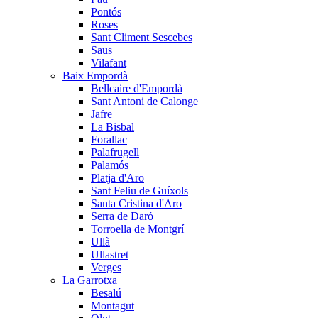
Pontós
Roses
Sant Climent Sescebes
Saus
Vilafant
Baix Empordà
Bellcaire d'Empordà
Sant Antoni de Calonge
Jafre
La Bisbal
Forallac
Palafrugell
Palamós
Platja d'Aro
Sant Feliu de Guíxols
Santa Cristina d'Aro
Serra de Daró
Torroella de Montgrí
Ullà
Ullastret
Verges
La Garrotxa
Besalú
Montagut