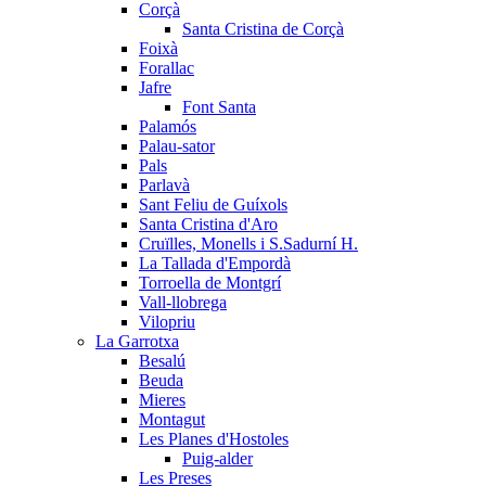
Corçà
Santa Cristina de Corçà
Foixà
Forallac
Jafre
Font Santa
Palamós
Palau-sator
Pals
Parlavà
Sant Feliu de Guíxols
Santa Cristina d'Aro
Cruïlles, Monells i S.Sadurní H.
La Tallada d'Empordà
Torroella de Montgrí
Vall-llobrega
Vilopriu
La Garrotxa
Besalú
Beuda
Mieres
Montagut
Les Planes d'Hostoles
Puig-alder
Les Preses