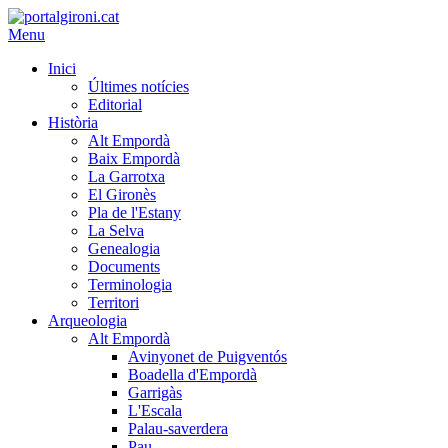
Menu
Inici
Últimes notícies
Editorial
Història
Alt Empordà
Baix Empordà
La Garrotxa
El Gironès
Pla de l'Estany
La Selva
Genealogia
Documents
Terminologia
Territori
Arqueologia
Alt Empordà
Avinyonet de Puigventós
Boadella d'Empordà
Garrigàs
L'Escala
Palau-saverdera
Pau