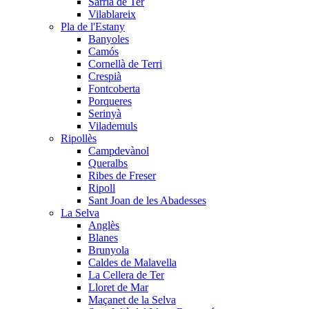
Sarrià de Ter
Vilablareix
Pla de l'Estany
Banyoles
Camós
Cornellà de Terri
Crespià
Fontcoberta
Porqueres
Serinyà
Vilademuls
Ripollès
Campdevànol
Queralbs
Ribes de Freser
Ripoll
Sant Joan de les Abadesses
La Selva
Anglès
Blanes
Brunyola
Caldes de Malavella
La Cellera de Ter
Lloret de Mar
Maçanet de la Selva