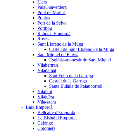
Llers
Palau-saverdera
Pont de Molins
Pontós
Port de la Selva
Portbou
Rabós d'Empordà
Roses
Sant Llorenç de la Muga
Castell de Sant Llorenç de la Muga
Sant Miquel de Fluvià
Església-monestir de Sant Miquel
Vilabertran
Viladamat
Sant Feliu de la Garriga
Castell de la Garriga
Santa Eulàlia de Palauborrell
Vilafant
Vilajuïga
Vila-sacra
Baix Empordà
Bellcaire d'Empordà
La Bisbal d'Empordà
Calonge
Colomers