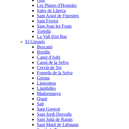
Olot
Les Planes d'Hostoles
Sales de Llierca
Sant Aniol de Finestres
Sant Ferriol
Sant Joan les Fonts
Tortellà
La Vall d'en Bas
El Gironès
Bescanó
Bordils
Canet d'Adri
Cassà de la Selva
Cervià de Ter
Fornells de la Selva
Girona
Llagostera
Llambilles
Madremanya
Quart
Salt
Sant Gregori
Sant Jordi Desvalls
Sant Julià de Ramis
Sant Martí de Llémana