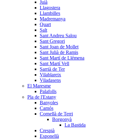
Juià
Llagostera
Llambilles
Madremanya
Quart
Salt
Sant Andreu Salou
Sant Gregori
Sant Joan de Mollet
Sant Julià de Ramis
Sant Martí de Llémena
Sant Martí Vell
Sarrià de Ter
Vilablareix
Viladasens
El Maresme
Palafolls
Pla de l'Estany
Banyoles
Camós
Cornellà de Terri
Borgonyà
La Bastida
Crespià
Esponellà