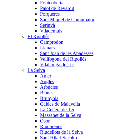
Fontcoberta
Palol de Revardit
Porqueres
Sant Miquel de Campmajor
Serinyà
Vilademuls
El Ripollès
Camprodon
Llanars
Sant Joan de les Abadesses
Vallfogona del Ripollès
Vilallonga de Ter
La Selva
Amer
Anglès
Arbúcies
Blanes
Brunyola
Caldes de Malavella
La Cellera de Ter
Massanet de la Selva
Osor
Riudarenes
Riudellots de la Selva
Sant Hilari Sacalm