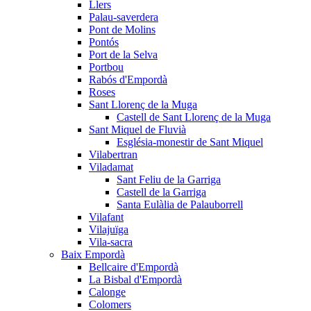
Llers
Palau-saverdera
Pont de Molins
Pontós
Port de la Selva
Portbou
Rabós d'Empordà
Roses
Sant Llorenç de la Muga
Castell de Sant Llorenç de la Muga
Sant Miquel de Fluvià
Església-monestir de Sant Miquel
Vilabertran
Viladamat
Sant Feliu de la Garriga
Castell de la Garriga
Santa Eulàlia de Palauborrell
Vilafant
Vilajuïga
Vila-sacra
Baix Empordà
Bellcaire d'Empordà
La Bisbal d'Empordà
Calonge
Colomers