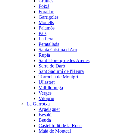
Cruïlles
Foixà
Forallac
Garrigoles
Monells
Palamós
Pals
La Pera
Peratallada
Santa Cristina d'Aro
Rupià
Sant Llorenç de les Arenes
Serra de Daró
Sant Sadurní de l'Heura
Torroella de Montgrí
Ullastret
Vall·llobrega
Verges
Vilopriu
La Garrotxa
Argelaguer
Besalú
Beuda
Castellfollit de la Roca
Maià de Montcal