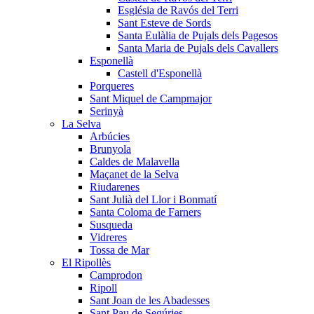
Església de Ravós del Terri
Sant Esteve de Sords
Santa Eulàlia de Pujals dels Pagesos
Santa Maria de Pujals dels Cavallers
Esponellà
Castell d'Esponellà
Porqueres
Sant Miquel de Campmajor
Serinyà
La Selva
Arbúcies
Brunyola
Caldes de Malavella
Maçanet de la Selva
Riudarenes
Sant Julià del Llor i Bonmatí
Santa Coloma de Farners
Susqueda
Vidreres
Tossa de Mar
El Ripollès
Camprodon
Ripoll
Sant Joan de les Abadesses
Sant Pau de Segúries