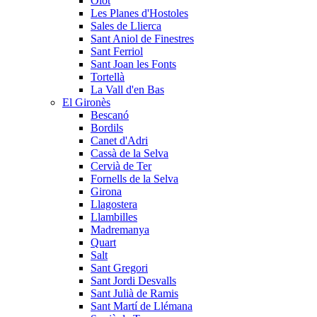
Olot
Les Planes d'Hostoles
Sales de Llierca
Sant Aniol de Finestres
Sant Ferriol
Sant Joan les Fonts
Tortellà
La Vall d'en Bas
El Gironès
Bescanó
Bordils
Canet d'Adri
Cassà de la Selva
Cervià de Ter
Fornells de la Selva
Girona
Llagostera
Llambilles
Madremanya
Quart
Salt
Sant Gregori
Sant Jordi Desvalls
Sant Julià de Ramis
Sant Martí de Llémana