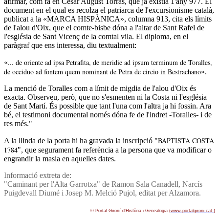
afirmar, com fa en Cèsar August Torras, que ja existia 1'any 977. El
document en el qual es recolza el patriarca de l'excursionisme català,
publicat a la «MARCA HISPÀNICA», columna 913, cita els lí­mits
de l'alou d'Oix, que el comte-bisbe dóna a l'altar de Sant Rafel de
l'església de Sant Vicenç de la comtal vila. El diploma, en el
paràgraf que ens interessa, diu textualment:
... de oriente ad ipsa Petrafita, de meridie ad ipsum terminum de Toralles,
«
de occiduo ad fontem quem nominant de Petra de circio in Bestrachano
».
La menció de Toralles com a lí­mit de migdia de l'alou d'Oix és
exacta. Observeu, però, que no s'esmenten ni la Costa ni l'església
de Sant Martí­. És possible que tant l'una com l'altra ja hi fossin. Ara
bé, el testimoni documental només dóna fe de l'indret -Toralles- i de
res més."
BAPTISTA COSTA
A la llinda de la porta hi ha gravada la inscripció "
1784
", que segurament fa referència a la persona que va modificar o
engrandir la masia en aquelles dates.
Informació extreta de:
"Caminant per l'Alta Garrotxa" de Ramon Sala Canadell, Narcí­s
Puigdevall Diumé i Josep M. Melció Pujol, editat per Alzamora.
© Portal Gironí­ d'Història i Genealogia (
www.portalgironi.cat
)