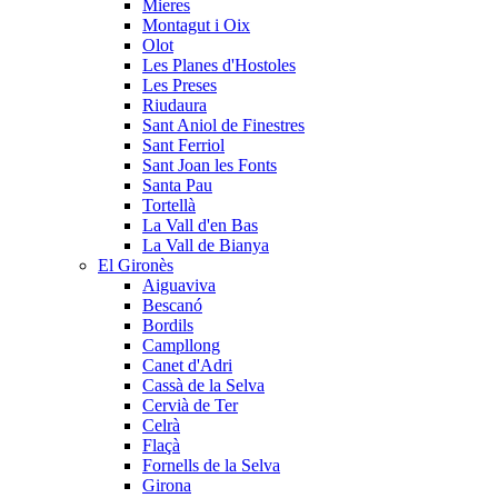
Mieres
Montagut i Oix
Olot
Les Planes d'Hostoles
Les Preses
Riudaura
Sant Aniol de Finestres
Sant Ferriol
Sant Joan les Fonts
Santa Pau
Tortellà
La Vall d'en Bas
La Vall de Bianya
El Gironès
Aiguaviva
Bescanó
Bordils
Campllong
Canet d'Adri
Cassà de la Selva
Cervià de Ter
Celrà
Flaçà
Fornells de la Selva
Girona