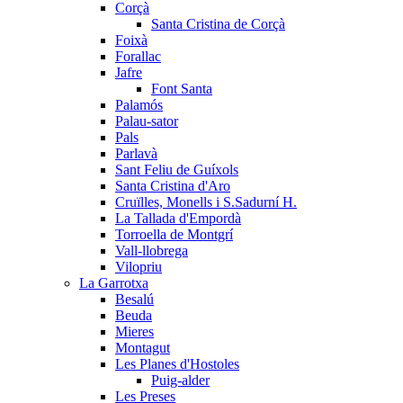
Corçà
Santa Cristina de Corçà
Foixà
Forallac
Jafre
Font Santa
Palamós
Palau-sator
Pals
Parlavà
Sant Feliu de Guíxols
Santa Cristina d'Aro
Cruïlles, Monells i S.Sadurní H.
La Tallada d'Empordà
Torroella de Montgrí
Vall-llobrega
Vilopriu
La Garrotxa
Besalú
Beuda
Mieres
Montagut
Les Planes d'Hostoles
Puig-alder
Les Preses