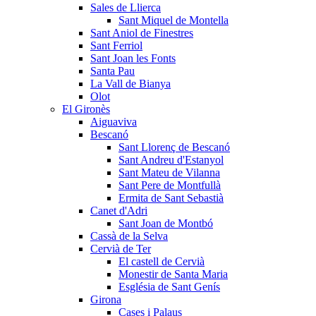
Sales de Llierca
Sant Miquel de Montella
Sant Aniol de Finestres
Sant Ferriol
Sant Joan les Fonts
Santa Pau
La Vall de Bianya
Olot
El Gironès
Aiguaviva
Bescanó
Sant Llorenç de Bescanó
Sant Andreu d'Estanyol
Sant Mateu de Vilanna
Sant Pere de Montfullà
Ermita de Sant Sebastià
Canet d'Adri
Sant Joan de Montbó
Cassà de la Selva
Cervià de Ter
El castell de Cervià
Monestir de Santa Maria
Església de Sant Genís
Girona
Cases i Palaus