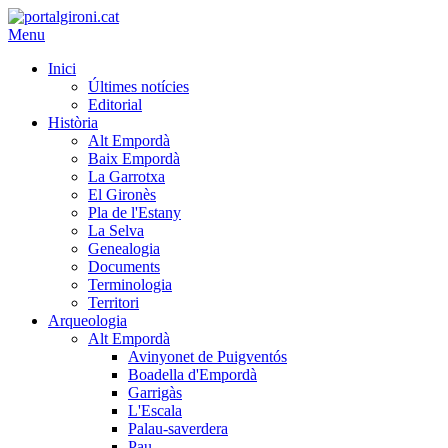
Menu
Inici
Últimes notícies
Editorial
Història
Alt Empordà
Baix Empordà
La Garrotxa
El Gironès
Pla de l'Estany
La Selva
Genealogia
Documents
Terminologia
Territori
Arqueologia
Alt Empordà
Avinyonet de Puigventós
Boadella d'Empordà
Garrigàs
L'Escala
Palau-saverdera
Pau