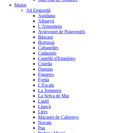
Masos
Alt Empordà
Agullana
Albanyà
L'Armentera
Avinyonet de Puigventós
Bàscara
Borrassà
Cabanelles
Cadaqués
Castelló d'Empúries
Cistella
Darnius
Figueres
Fortià
L'Escala
La Jonquera
La Selva de Mar
Lladó
Llançà
Llers
Maçanet de Cabrenys
Navata
Pau