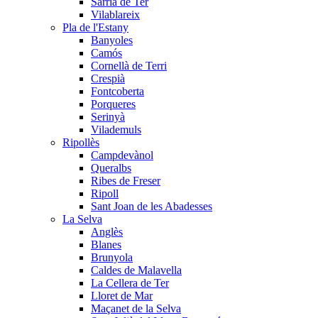
Sarrià de Ter
Vilablareix
Pla de l'Estany
Banyoles
Camós
Cornellà de Terri
Crespià
Fontcoberta
Porqueres
Serinyà
Vilademuls
Ripollès
Campdevànol
Queralbs
Ribes de Freser
Ripoll
Sant Joan de les Abadesses
La Selva
Anglès
Blanes
Brunyola
Caldes de Malavella
La Cellera de Ter
Lloret de Mar
Maçanet de la Selva