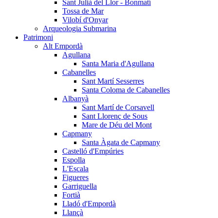
Sant Julià del Llor - Bonmatí
Tossa de Mar
Vilobí d'Onyar
Arqueologia Submarina
Patrimoni
Alt Empordà
Agullana
Santa Maria d'Agullana
Cabanelles
Sant Martí Sesserres
Santa Coloma de Cabanelles
Albanyà
Sant Martí de Corsavell
Sant Llorenç de Sous
Mare de Déu del Mont
Capmany
Santa Àgata de Capmany
Castelló d'Empúries
Espolla
L'Escala
Figueres
Garriguella
Fortià
Lladó d'Empordà
Llançà