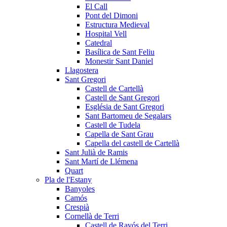
El Call
Pont del Dimoni
Estructura Medieval
Hospital Vell
Catedral
Basílica de Sant Feliu
Monestir Sant Daniel
Llagostera
Sant Gregori
Castell de Cartellà
Castell de Sant Gregori
Església de Sant Gregori
Sant Bartomeu de Segalars
Castell de Tudela
Capella de Sant Grau
Capella del castell de Cartellà
Sant Julià de Ramis
Sant Martí de Llémena
Quart
Pla de l'Estany
Banyoles
Camós
Crespià
Cornellà de Terri
Castell de Ravós del Terri