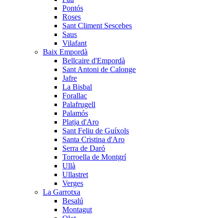
Pontós
Roses
Sant Climent Sescebes
Saus
Vilafant
Baix Empordà
Bellcaire d'Empordà
Sant Antoni de Calonge
Jafre
La Bisbal
Forallac
Palafrugell
Palamós
Platja d'Aro
Sant Feliu de Guíxols
Santa Cristina d'Aro
Serra de Daró
Torroella de Montgrí
Ullà
Ullastret
Verges
La Garrotxa
Besalú
Montagut