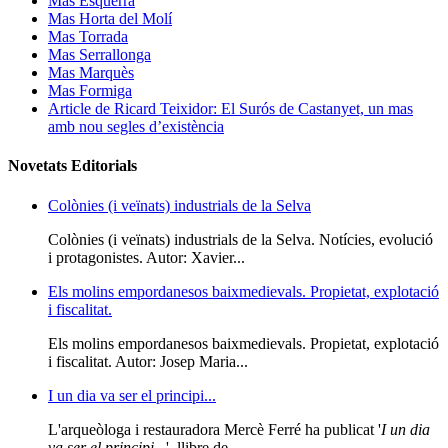
Mas Esquerrà
Mas Horta del Molí
Mas Torrada
Mas Serrallonga
Mas Marquès
Mas Formiga
Article de Ricard Teixidor: El Surós de Castanyet, un mas
amb nou segles d’existència
Novetats Editorials
Colònies (i veïnats) industrials de la Selva
Colònies (i veïnats) industrials de la Selva. Notícies, evolució
i protagonistes. Autor: Xavier...
Els molins empordanesos baixmedievals. Propietat, explotació
i fiscalitat.
Els molins empordanesos baixmedievals. Propietat, explotació
i fiscalitat. Autor: Josep Maria...
I un dia va ser el principi...
L'arqueòloga i restauradora Mercè Ferré ha publicat '
I un dia
va ser el principi...
', llibre de...