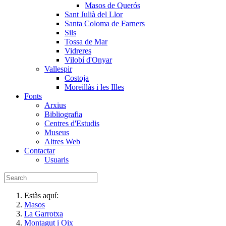
Masos de Querós
Sant Julià del Llor
Santa Coloma de Farners
Sils
Tossa de Mar
Vidreres
Vilobí d'Onyar
Vallespir
Costoja
Moreillàs i les Illes
Fonts
Arxius
Bibliografia
Centres d'Estudis
Museus
Altres Web
Contactar
Usuaris
Estàs aquí:
Masos
La Garrotxa
Montagut i Oix