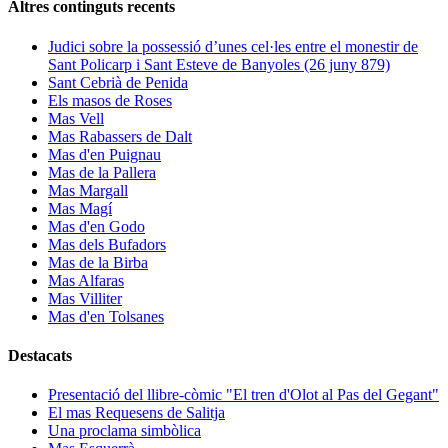
Altres continguts recents
Judici sobre la possessió d’unes cel·les entre el monestir de
Sant Policarp i Sant Esteve de Banyoles (26 juny 879)
Sant Cebrià de Penida
Els masos de Roses
Mas Vell
Mas Rabassers de Dalt
Mas d'en Puignau
Mas de la Pallera
Mas Margall
Mas Magí
Mas d'en Godo
Mas dels Bufadors
Mas de la Birba
Mas Alfaras
Mas Villiter
Mas d'en Tolsanes
Destacats
Presentació del llibre-còmic "El tren d'Olot al Pas del Gegant"
El mas Requesens de Salitja
Una proclama simbòlica