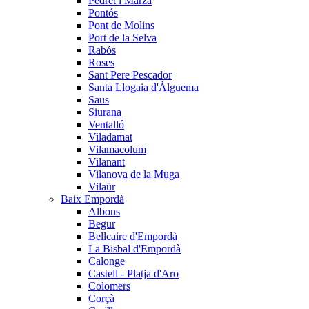
Pedret i Marzà
Pontós
Pont de Molins
Port de la Selva
Rabós
Roses
Sant Pere Pescador
Santa Llogaia d'Àlguema
Saus
Siurana
Ventalló
Viladamat
Vilamacolum
Vilanant
Vilanova de la Muga
Vilaür
Baix Empordà
Albons
Begur
Bellcaire d'Empordà
La Bisbal d'Empordà
Calonge
Castell - Platja d'Aro
Colomers
Corçà