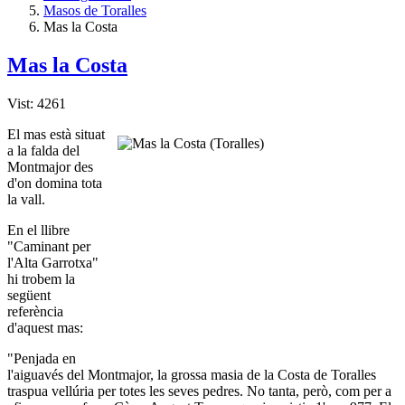
Masos de Toralles
Mas la Costa
Mas la Costa
Vist: 4261
El mas està situat
a la falda del
Montmajor des
d'on domina tota
la vall.
En el llibre
"Caminant per
l'Alta Garrotxa"
hi trobem la
següent
referència
d'aquest mas:
"Penjada en
l'aiguavés del Montmajor, la grossa masia de la Costa de Toralles
traspua vellúria per totes les seves pedres. No tanta, però, com per a