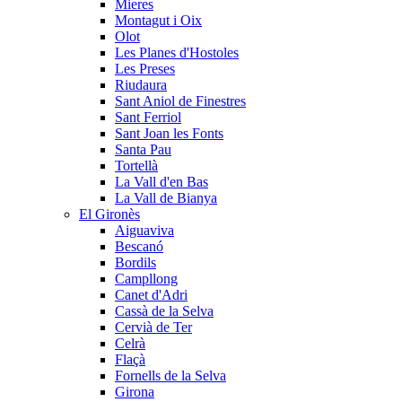
Mieres
Montagut i Oix
Olot
Les Planes d'Hostoles
Les Preses
Riudaura
Sant Aniol de Finestres
Sant Ferriol
Sant Joan les Fonts
Santa Pau
Tortellà
La Vall d'en Bas
La Vall de Bianya
El Gironès
Aiguaviva
Bescanó
Bordils
Campllong
Canet d'Adri
Cassà de la Selva
Cervià de Ter
Celrà
Flaçà
Fornells de la Selva
Girona