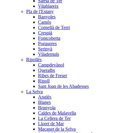
Sarrià de Ter
Vilablareix
Pla de l'Estany
Banyoles
Camós
Cornellà de Terri
Crespià
Fontcoberta
Porqueres
Serinyà
Vilademuls
Ripollès
Campdevànol
Queralbs
Ribes de Freser
Ripoll
Sant Joan de les Abadesses
La Selva
Anglès
Blanes
Brunyola
Caldes de Malavella
La Cellera de Ter
Lloret de Mar
Maçanet de la Selva