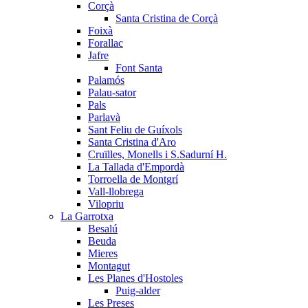
Corçà
Santa Cristina de Corçà
Foixà
Forallac
Jafre
Font Santa
Palamós
Palau-sator
Pals
Parlavà
Sant Feliu de Guíxols
Santa Cristina d'Aro
Cruïlles, Monells i S.Sadurní H.
La Tallada d'Empordà
Torroella de Montgrí
Vall-llobrega
Vilopriu
La Garrotxa
Besalú
Beuda
Mieres
Montagut
Les Planes d'Hostoles
Puig-alder
Les Preses