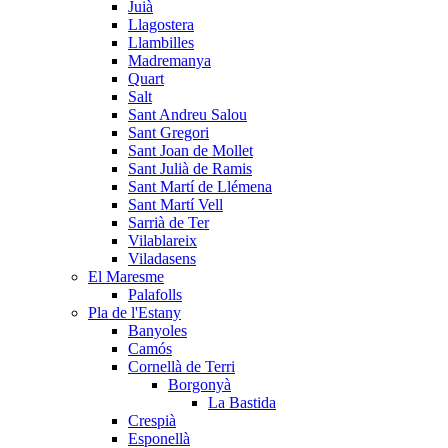
Juià
Llagostera
Llambilles
Madremanya
Quart
Salt
Sant Andreu Salou
Sant Gregori
Sant Joan de Mollet
Sant Julià de Ramis
Sant Martí de Llémena
Sant Martí Vell
Sarrià de Ter
Vilablareix
Viladasens
El Maresme
Palafolls
Pla de l'Estany
Banyoles
Camós
Cornellà de Terri
Borgonyà
La Bastida
Crespià
Esponellà