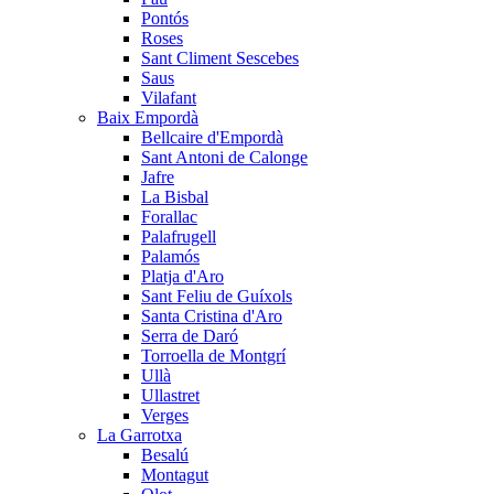
Pontós
Roses
Sant Climent Sescebes
Saus
Vilafant
Baix Empordà
Bellcaire d'Empordà
Sant Antoni de Calonge
Jafre
La Bisbal
Forallac
Palafrugell
Palamós
Platja d'Aro
Sant Feliu de Guíxols
Santa Cristina d'Aro
Serra de Daró
Torroella de Montgrí
Ullà
Ullastret
Verges
La Garrotxa
Besalú
Montagut