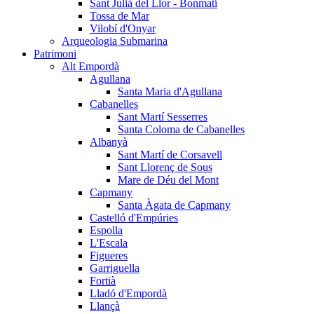
Sant Julià del Llor - Bonmatí
Tossa de Mar
Vilobí d'Onyar
Arqueologia Submarina
Patrimoni
Alt Empordà
Agullana
Santa Maria d'Agullana
Cabanelles
Sant Martí Sesserres
Santa Coloma de Cabanelles
Albanyà
Sant Martí de Corsavell
Sant Llorenç de Sous
Mare de Déu del Mont
Capmany
Santa Àgata de Capmany
Castelló d'Empúries
Espolla
L'Escala
Figueres
Garriguella
Fortià
Lladó d'Empordà
Llançà