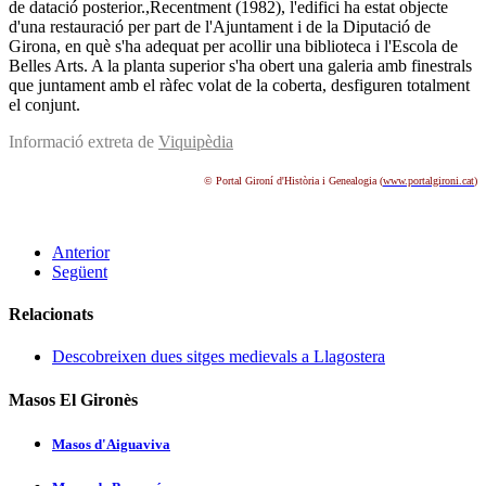
de datació posterior.,Recentment (1982), l'edifici ha estat objecte
d'una restauració per part de l'Ajuntament i de la Diputació de
Girona, en què s'ha adequat per acollir una biblioteca i l'Escola de
Belles Arts. A la planta superior s'ha obert una galeria amb finestrals
que juntament amb el ràfec volat de la coberta, desfiguren totalment
el conjunt.
Informació extreta de
Viquipèdia
© Portal Gironí d'Història i Genealogia (
www.portalgironi.cat
)
Anterior
Següent
Relacionats
Descobreixen dues sitges medievals a Llagostera
Masos El Gironès
Masos d'Aiguaviva