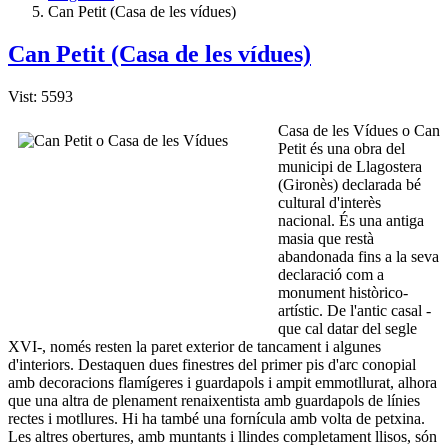
Can Petit (Casa de les vídues)
Can Petit (Casa de les vídues)
Vist: 5593
Casa de les Vídues o Can
Petit és una obra del
municipi de Llagostera
(Gironès) declarada bé
cultural d'interès
nacional. És una antiga
masia que restà
abandonada fins a la seva
declaració com a
monument històrico-
artístic. De l'antic casal -
que cal datar del segle
XVI-, només resten la paret exterior de tancament i algunes
d'interiors. Destaquen dues finestres del primer pis d'arc conopial
amb decoracions flamígeres i guardapols i ampit emmotllurat, alhora
que una altra de plenament renaixentista amb guardapols de línies
rectes i motllures. Hi ha també una fornícula amb volta de petxina.
Les altres obertures, amb muntants i llindes completament llisos, són