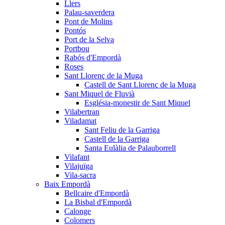
Llers
Palau-saverdera
Pont de Molins
Pontós
Port de la Selva
Portbou
Rabós d'Empordà
Roses
Sant Llorenç de la Muga
Castell de Sant Llorenç de la Muga
Sant Miquel de Fluvià
Església-monestir de Sant Miquel
Vilabertran
Viladamat
Sant Feliu de la Garriga
Castell de la Garriga
Santa Eulàlia de Palauborrell
Vilafant
Vilajuïga
Vila-sacra
Baix Empordà
Bellcaire d'Empordà
La Bisbal d'Empordà
Calonge
Colomers