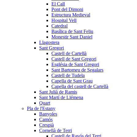
El Call
Pont del Dimoni
Estructura Medieval
Hospital Vell
Catedral
Basílica de Sant Feliu
Monestir Sant Daniel
Llagostera
Sant Gregori
Castell de Cartellà
Castell de Sant Gregori
Església de Sant Gregori
Sant Bartomeu de Segalars
Castell de Tudela
Capella de Sant Grau
Capella del castell de Cartellà
Sant Julià de Ramis
Sant Martí de Llémena
Quart
Pla de l'Estany
Banyoles
Camós
Crespià
Cornellà de Terri
Castell de Ravós del Terri