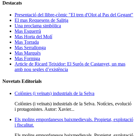
Destacats
Presentació del llibre-còmic "El tren d'Olot al Pas del Gegant"
El mas Requesens de Salitja
Una proclama simbòlica
Mas Esquerrà
Mas Horta del Molí
Mas Torrada
Mas Serrallonga
Mas Marquès
Mas Formiga
Article de Ricard Teixidor: El Surós de Castanyet, un mas
amb nou segles d’existència
Novetats Editorials
Colònies (i veïnats) industrials de la Selva
Colònies (i veïnats) industrials de la Selva. Notícies, evolució
i protagonistes. Autor: Xavier...
Els molins empordanesos baixmedievals. Propietat, explotació
i fiscalitat.
Els molins empordanesos baixmedievals. Propietat, explotació