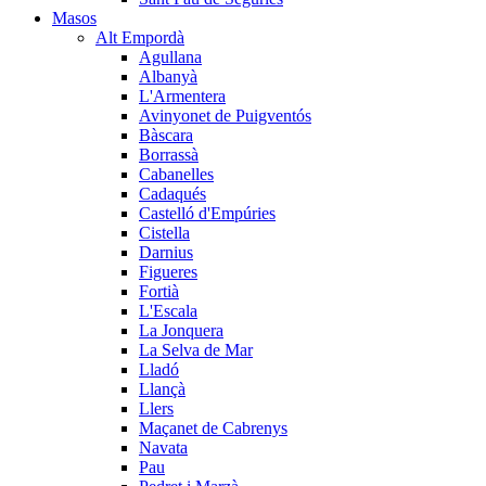
Masos
Alt Empordà
Agullana
Albanyà
L'Armentera
Avinyonet de Puigventós
Bàscara
Borrassà
Cabanelles
Cadaqués
Castelló d'Empúries
Cistella
Darnius
Figueres
Fortià
L'Escala
La Jonquera
La Selva de Mar
Lladó
Llançà
Llers
Maçanet de Cabrenys
Navata
Pau