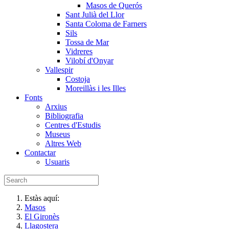
Masos de Querós
Sant Julià del Llor
Santa Coloma de Farners
Sils
Tossa de Mar
Vidreres
Vilobí d'Onyar
Vallespir
Costoja
Moreillàs i les Illes
Fonts
Arxius
Bibliografia
Centres d'Estudis
Museus
Altres Web
Contactar
Usuaris
Estàs aquí:
Masos
El Gironès
Llagostera