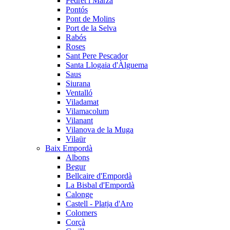
Pedret i Marzà
Pontós
Pont de Molins
Port de la Selva
Rabós
Roses
Sant Pere Pescador
Santa Llogaia d'Àlguema
Saus
Siurana
Ventalló
Viladamat
Vilamacolum
Vilanant
Vilanova de la Muga
Vilaür
Baix Empordà
Albons
Begur
Bellcaire d'Empordà
La Bisbal d'Empordà
Calonge
Castell - Platja d'Aro
Colomers
Corçà