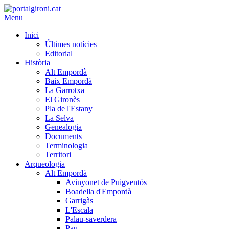
Menu
Inici
Últimes notícies
Editorial
Història
Alt Empordà
Baix Empordà
La Garrotxa
El Gironès
Pla de l'Estany
La Selva
Genealogia
Documents
Terminologia
Territori
Arqueologia
Alt Empordà
Avinyonet de Puigventós
Boadella d'Empordà
Garrigàs
L'Escala
Palau-saverdera
Pau