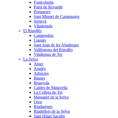
Fontcoberta
Palol de Revardit
Porqueres
Sant Miquel de Campmajor
Serinyà
Vilademuls
El Ripollès
Camprodon
Llanars
Sant Joan de les Abadesses
Vallfogona del Ripollès
Vilallonga de Ter
La Selva
Amer
Anglès
Arbúcies
Blanes
Brunyola
Caldes de Malavella
La Cellera de Ter
Massanet de la Selva
Osor
Riudarenes
Riudellots de la Selva
Sant Hilari Sacalm