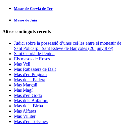
Masos de Cervià de Ter
Masos de Juià
Altres continguts recents
Judici sobre la possessió d’unes cel·les entre el monestir de
Sant Policarp i Sant Esteve de Banyoles (26 juny 879)
Sant Cebrià de Penida
Els masos de Roses
Mas Vell
Mas Rabassers de Dalt
Mas d'en Puignau
Mas de la Pallera
Mas Margall
Mas Magí
Mas d'en Godo
Mas dels Bufadors
Mas de la Birba
Mas Alfaras
Mas Villiter
Mas d'en Tolsanes