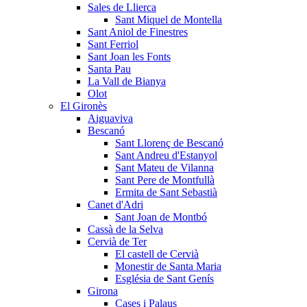
Sales de Llierca
Sant Miquel de Montella
Sant Aniol de Finestres
Sant Ferriol
Sant Joan les Fonts
Santa Pau
La Vall de Bianya
Olot
El Gironès
Aiguaviva
Bescanó
Sant Llorenç de Bescanó
Sant Andreu d'Estanyol
Sant Mateu de Vilanna
Sant Pere de Montfullà
Ermita de Sant Sebastià
Canet d'Adri
Sant Joan de Montbó
Cassà de la Selva
Cervià de Ter
El castell de Cervià
Monestir de Santa Maria
Església de Sant Genís
Girona
Cases i Palaus