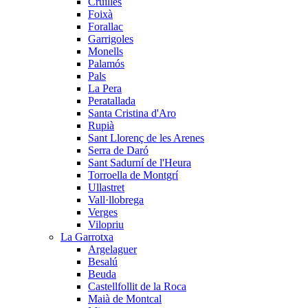
Cruïlles
Foixà
Forallac
Garrigoles
Monells
Palamós
Pals
La Pera
Peratallada
Santa Cristina d'Aro
Rupià
Sant Llorenç de les Arenes
Serra de Daró
Sant Sadurní de l'Heura
Torroella de Montgrí
Ullastret
Vall·llobrega
Verges
Vilopriu
La Garrotxa
Argelaguer
Besalú
Beuda
Castellfollit de la Roca
Maià de Montcal