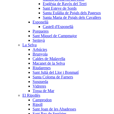
Església de Ravós del Terri
Sant Esteve de Sords
Santa Eulàlia de Pujals dels Pagesos
Santa Maria de Pujals dels Cavallers
Esponellà
Castell d'Esponellà
Porqueres
Sant Miquel de Campmajor
Serinyà
La Selva
Arbúcies
Brunyola
Caldes de Malavella
Maçanet de la Selva
Riudarenes
Sant Julià del Llor i Bonmatí
Santa Coloma de Farners
Susqueda
Vidreres
Tossa de Mar
El Ripollès
Camprodon
Ripoll
Sant Joan de les Abadesses
Sant Pau de Segúries