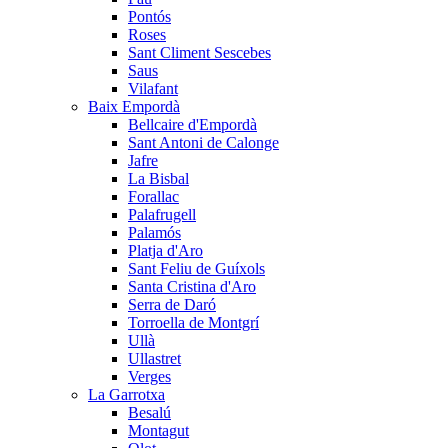
Pontós
Roses
Sant Climent Sescebes
Saus
Vilafant
Baix Empordà
Bellcaire d'Empordà
Sant Antoni de Calonge
Jafre
La Bisbal
Forallac
Palafrugell
Palamós
Platja d'Aro
Sant Feliu de Guíxols
Santa Cristina d'Aro
Serra de Daró
Torroella de Montgrí
Ullà
Ullastret
Verges
La Garrotxa
Besalú
Montagut