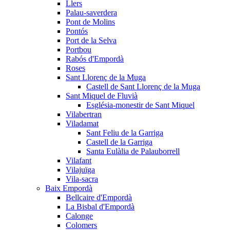
Llers
Palau-saverdera
Pont de Molins
Pontós
Port de la Selva
Portbou
Rabós d'Empordà
Roses
Sant Llorenç de la Muga
Castell de Sant Llorenç de la Muga
Sant Miquel de Fluvià
Església-monestir de Sant Miquel
Vilabertran
Viladamat
Sant Feliu de la Garriga
Castell de la Garriga
Santa Eulàlia de Palauborrell
Vilafant
Vilajuïga
Vila-sacra
Baix Empordà
Bellcaire d'Empordà
La Bisbal d'Empordà
Calonge
Colomers