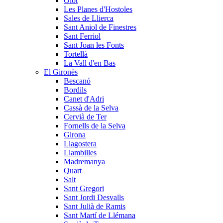
Olot
Les Planes d'Hostoles
Sales de Llierca
Sant Aniol de Finestres
Sant Ferriol
Sant Joan les Fonts
Tortellà
La Vall d'en Bas
El Gironès
Bescanó
Bordils
Canet d'Adri
Cassà de la Selva
Cervià de Ter
Fornells de la Selva
Girona
Llagostera
Llambilles
Madremanya
Quart
Salt
Sant Gregori
Sant Jordi Desvalls
Sant Julià de Ramis
Sant Martí de Llémana