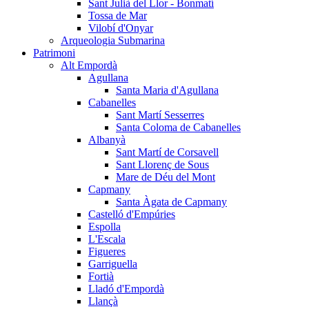
Sant Julià del Llor - Bonmatí
Tossa de Mar
Vilobí d'Onyar
Arqueologia Submarina
Patrimoni
Alt Empordà
Agullana
Santa Maria d'Agullana
Cabanelles
Sant Martí Sesserres
Santa Coloma de Cabanelles
Albanyà
Sant Martí de Corsavell
Sant Llorenç de Sous
Mare de Déu del Mont
Capmany
Santa Àgata de Capmany
Castelló d'Empúries
Espolla
L'Escala
Figueres
Garriguella
Fortià
Lladó d'Empordà
Llançà