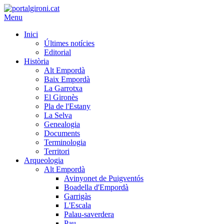
Menu
Inici
Últimes notícies
Editorial
Història
Alt Empordà
Baix Empordà
La Garrotxa
El Gironès
Pla de l'Estany
La Selva
Genealogia
Documents
Terminologia
Territori
Arqueologia
Alt Empordà
Avinyonet de Puigventós
Boadella d'Empordà
Garrigàs
L'Escala
Palau-saverdera
Pau