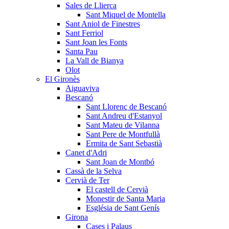
Sales de Llierca
Sant Miquel de Montella
Sant Aniol de Finestres
Sant Ferriol
Sant Joan les Fonts
Santa Pau
La Vall de Bianya
Olot
El Gironès
Aiguaviva
Bescanó
Sant Llorenç de Bescanó
Sant Andreu d'Estanyol
Sant Mateu de Vilanna
Sant Pere de Montfullà
Ermita de Sant Sebastià
Canet d'Adri
Sant Joan de Montbó
Cassà de la Selva
Cervià de Ter
El castell de Cervià
Monestir de Santa Maria
Església de Sant Genís
Girona
Cases i Palaus