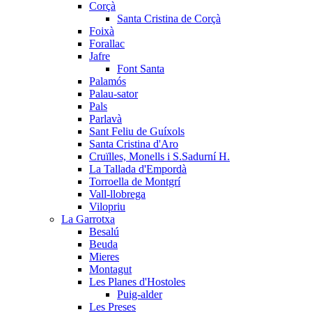
Corçà
Santa Cristina de Corçà
Foixà
Forallac
Jafre
Font Santa
Palamós
Palau-sator
Pals
Parlavà
Sant Feliu de Guíxols
Santa Cristina d'Aro
Cruïlles, Monells i S.Sadurní H.
La Tallada d'Empordà
Torroella de Montgrí
Vall-llobrega
Vilopriu
La Garrotxa
Besalú
Beuda
Mieres
Montagut
Les Planes d'Hostoles
Puig-alder
Les Preses