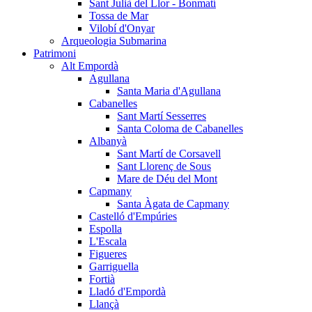
Sant Julià del Llor - Bonmatí
Tossa de Mar
Vilobí d'Onyar
Arqueologia Submarina
Patrimoni
Alt Empordà
Agullana
Santa Maria d'Agullana
Cabanelles
Sant Martí Sesserres
Santa Coloma de Cabanelles
Albanyà
Sant Martí de Corsavell
Sant Llorenç de Sous
Mare de Déu del Mont
Capmany
Santa Àgata de Capmany
Castelló d'Empúries
Espolla
L'Escala
Figueres
Garriguella
Fortià
Lladó d'Empordà
Llançà