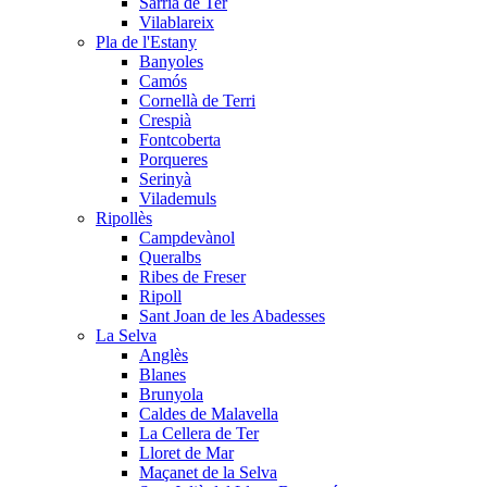
Sarrià de Ter
Vilablareix
Pla de l'Estany
Banyoles
Camós
Cornellà de Terri
Crespià
Fontcoberta
Porqueres
Serinyà
Vilademuls
Ripollès
Campdevànol
Queralbs
Ribes de Freser
Ripoll
Sant Joan de les Abadesses
La Selva
Anglès
Blanes
Brunyola
Caldes de Malavella
La Cellera de Ter
Lloret de Mar
Maçanet de la Selva