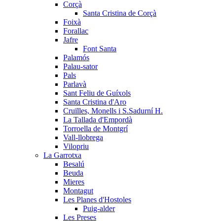
Corçà
Santa Cristina de Corçà
Foixà
Forallac
Jafre
Font Santa
Palamós
Palau-sator
Pals
Parlavà
Sant Feliu de Guíxols
Santa Cristina d'Aro
Cruïlles, Monells i S.Sadurní H.
La Tallada d'Empordà
Torroella de Montgrí
Vall-llobrega
Vilopriu
La Garrotxa
Besalú
Beuda
Mieres
Montagut
Les Planes d'Hostoles
Puig-alder
Les Preses