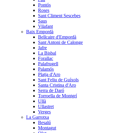
Pontós
Roses
Sant Climent Sescebes
Saus
Vilafant
Baix Empordà
Bellcaire d'Empordà
Sant Antoni de Calonge
Jafre
La Bisbal
Forallac
Palafrugell
Palamós
Platja d'Aro
Sant Feliu de Guíxols
Santa Cristina d'Aro
Serra de Daró
Torroella de Montgrí
Ullà
Ullastret
Verges
La Garrotxa
Besalú
Montagut