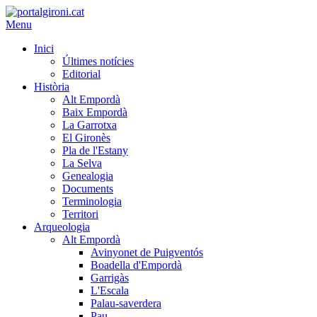
Menu
Inici
Últimes notícies
Editorial
Història
Alt Empordà
Baix Empordà
La Garrotxa
El Gironès
Pla de l'Estany
La Selva
Genealogia
Documents
Terminologia
Territori
Arqueologia
Alt Empordà
Avinyonet de Puigventós
Boadella d'Empordà
Garrigàs
L'Escala
Palau-saverdera
Pau