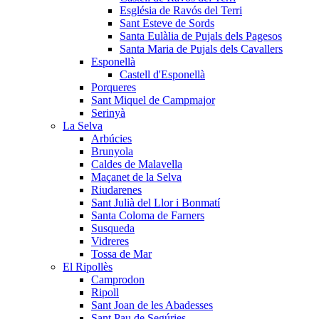
Església de Ravós del Terri
Sant Esteve de Sords
Santa Eulàlia de Pujals dels Pagesos
Santa Maria de Pujals dels Cavallers
Esponellà
Castell d'Esponellà
Porqueres
Sant Miquel de Campmajor
Serinyà
La Selva
Arbúcies
Brunyola
Caldes de Malavella
Maçanet de la Selva
Riudarenes
Sant Julià del Llor i Bonmatí
Santa Coloma de Farners
Susqueda
Vidreres
Tossa de Mar
El Ripollès
Camprodon
Ripoll
Sant Joan de les Abadesses
Sant Pau de Segúries