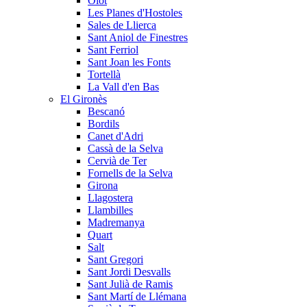
Olot
Les Planes d'Hostoles
Sales de Llierca
Sant Aniol de Finestres
Sant Ferriol
Sant Joan les Fonts
Tortellà
La Vall d'en Bas
El Gironès
Bescanó
Bordils
Canet d'Adri
Cassà de la Selva
Cervià de Ter
Fornells de la Selva
Girona
Llagostera
Llambilles
Madremanya
Quart
Salt
Sant Gregori
Sant Jordi Desvalls
Sant Julià de Ramis
Sant Martí de Llémana