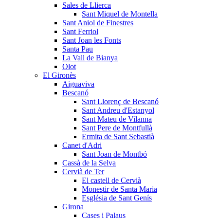
Sales de Llierca
Sant Miquel de Montella
Sant Aniol de Finestres
Sant Ferriol
Sant Joan les Fonts
Santa Pau
La Vall de Bianya
Olot
El Gironès
Aiguaviva
Bescanó
Sant Llorenç de Bescanó
Sant Andreu d'Estanyol
Sant Mateu de Vilanna
Sant Pere de Montfullà
Ermita de Sant Sebastià
Canet d'Adri
Sant Joan de Montbó
Cassà de la Selva
Cervià de Ter
El castell de Cervià
Monestir de Santa Maria
Església de Sant Genís
Girona
Cases i Palaus