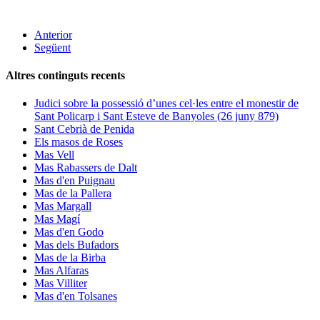
Anterior
Següent
Altres continguts recents
Judici sobre la possessió d’unes cel·les entre el monestir de
Sant Policarp i Sant Esteve de Banyoles (26 juny 879)
Sant Cebrià de Penida
Els masos de Roses
Mas Vell
Mas Rabassers de Dalt
Mas d'en Puignau
Mas de la Pallera
Mas Margall
Mas Magí
Mas d'en Godo
Mas dels Bufadors
Mas de la Birba
Mas Alfaras
Mas Villiter
Mas d'en Tolsanes