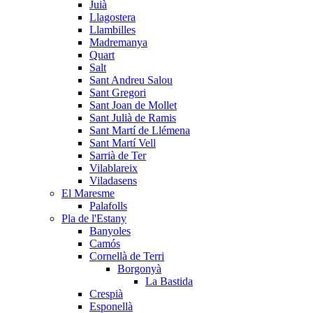
Juià
Llagostera
Llambilles
Madremanya
Quart
Salt
Sant Andreu Salou
Sant Gregori
Sant Joan de Mollet
Sant Julià de Ramis
Sant Martí de Llémena
Sant Martí Vell
Sarrià de Ter
Vilablareix
Viladasens
El Maresme
Palafolls
Pla de l'Estany
Banyoles
Camós
Cornellà de Terri
Borgonyà
La Bastida
Crespià
Esponellà