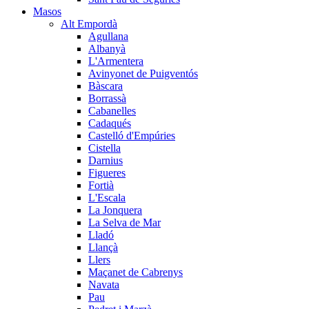
Masos
Alt Empordà
Agullana
Albanyà
L'Armentera
Avinyonet de Puigventós
Bàscara
Borrassà
Cabanelles
Cadaqués
Castelló d'Empúries
Cistella
Darnius
Figueres
Fortià
L'Escala
La Jonquera
La Selva de Mar
Lladó
Llançà
Llers
Maçanet de Cabrenys
Navata
Pau