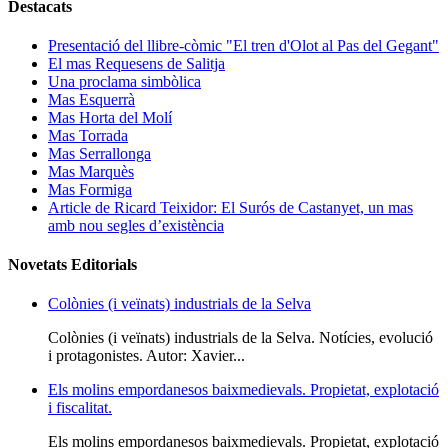
Destacats
Presentació del llibre-còmic "El tren d'Olot al Pas del Gegant"
El mas Requesens de Salitja
Una proclama simbòlica
Mas Esquerrà
Mas Horta del Molí
Mas Torrada
Mas Serrallonga
Mas Marquès
Mas Formiga
Article de Ricard Teixidor: El Surós de Castanyet, un mas
amb nou segles d’existència
Novetats Editorials
Colònies (i veïnats) industrials de la Selva
Colònies (i veïnats) industrials de la Selva. Notícies, evolució
i protagonistes. Autor: Xavier...
Els molins empordanesos baixmedievals. Propietat, explotació
i fiscalitat.
Els molins empordanesos baixmedievals. Propietat, explotació