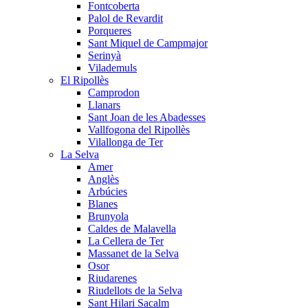
Fontcoberta
Palol de Revardit
Porqueres
Sant Miquel de Campmajor
Serinyà
Vilademuls
El Ripollès
Camprodon
Llanars
Sant Joan de les Abadesses
Vallfogona del Ripollès
Vilallonga de Ter
La Selva
Amer
Anglès
Arbúcies
Blanes
Brunyola
Caldes de Malavella
La Cellera de Ter
Massanet de la Selva
Osor
Riudarenes
Riudellots de la Selva
Sant Hilari Sacalm