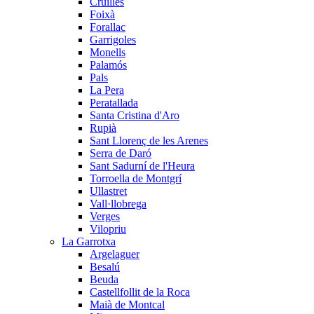
Cruïlles
Foixà
Forallac
Garrigoles
Monells
Palamós
Pals
La Pera
Peratallada
Santa Cristina d'Aro
Rupià
Sant Llorenç de les Arenes
Serra de Daró
Sant Sadurní de l'Heura
Torroella de Montgrí
Ullastret
Vall·llobrega
Verges
Vilopriu
La Garrotxa
Argelaguer
Besalú
Beuda
Castellfollit de la Roca
Maià de Montcal