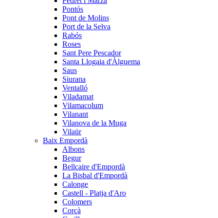
Pedret i Marzà
Pontós
Pont de Molins
Port de la Selva
Rabós
Roses
Sant Pere Pescador
Santa Llogaia d'Àlguema
Saus
Siurana
Ventalló
Viladamat
Vilamacolum
Vilanant
Vilanova de la Muga
Vilaür
Baix Empordà
Albons
Begur
Bellcaire d'Empordà
La Bisbal d'Empordà
Calonge
Castell - Platja d'Aro
Colomers
Corçà