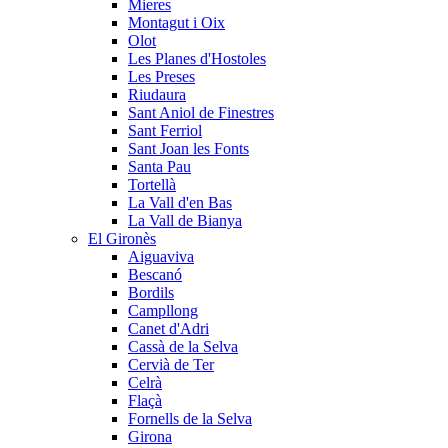
Mieres
Montagut i Oix
Olot
Les Planes d'Hostoles
Les Preses
Riudaura
Sant Aniol de Finestres
Sant Ferriol
Sant Joan les Fonts
Santa Pau
Tortellà
La Vall d'en Bas
La Vall de Bianya
El Gironès
Aiguaviva
Bescanó
Bordils
Campllong
Canet d'Adri
Cassà de la Selva
Cervià de Ter
Celrà
Flaçà
Fornells de la Selva
Girona