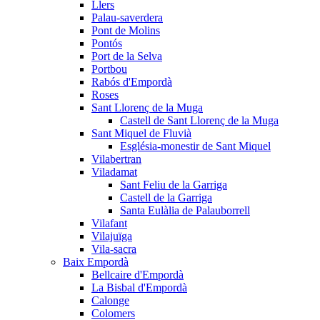
Llers
Palau-saverdera
Pont de Molins
Pontós
Port de la Selva
Portbou
Rabós d'Empordà
Roses
Sant Llorenç de la Muga
Castell de Sant Llorenç de la Muga
Sant Miquel de Fluvià
Església-monestir de Sant Miquel
Vilabertran
Viladamat
Sant Feliu de la Garriga
Castell de la Garriga
Santa Eulàlia de Palauborrell
Vilafant
Vilajuïga
Vila-sacra
Baix Empordà
Bellcaire d'Empordà
La Bisbal d'Empordà
Calonge
Colomers