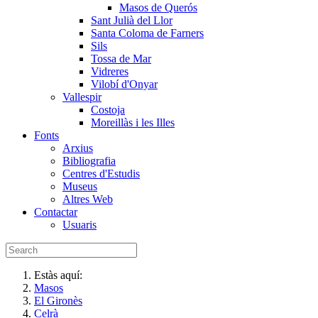
Masos de Querós
Sant Julià del Llor
Santa Coloma de Farners
Sils
Tossa de Mar
Vidreres
Vilobí d'Onyar
Vallespir
Costoja
Moreillàs i les Illes
Fonts
Arxius
Bibliografia
Centres d'Estudis
Museus
Altres Web
Contactar
Usuaris
Estàs aquí:
Masos
El Gironès
Celrà