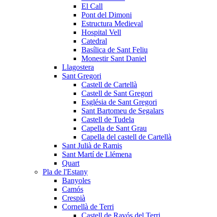
El Call
Pont del Dimoni
Estructura Medieval
Hospital Vell
Catedral
Basílica de Sant Feliu
Monestir Sant Daniel
Llagostera
Sant Gregori
Castell de Cartellà
Castell de Sant Gregori
Església de Sant Gregori
Sant Bartomeu de Segalars
Castell de Tudela
Capella de Sant Grau
Capella del castell de Cartellà
Sant Julià de Ramis
Sant Martí de Llémena
Quart
Pla de l'Estany
Banyoles
Camós
Crespià
Cornellà de Terri
Castell de Ravós del Terri