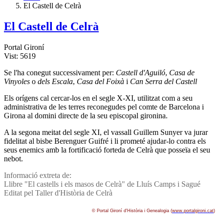
El Castell de Celrà
El Castell de Celrà
Portal Gironí
Vist: 5619
Se l'ha conegut successivament per:
Castell d'Aguiló
,
Casa de
Vinyoles
o
dels Escala
,
Casa del Foixà
i
Can Serra del Castell
Els orí­gens cal cercar-los en el segle X-XI, utilitzat com a seu
administrativa de les terres reconegudes pel comte de Barcelona i
Girona al domini directe de la seu episcopal gironina.
A la segona meitat del segle XI, el vassall Guillem Sunyer va jurar
fidelitat al bisbe Berenguer Guifré i li prometé ajudar-lo contra els
seus enemics amb la fortificació forteda de Celrà que posseïa el seu
nebot.
Informació extreta de:
Llibre "El castells i els masos de Celrà" de Lluí­s Camps i Sagué
Editat pel Taller d'Història de Celrà
© Portal Gironí­ d'Història i Genealogia (
www.portalgironi.cat
)