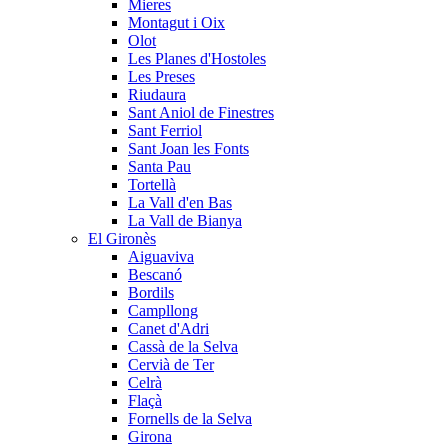
Mieres
Montagut i Oix
Olot
Les Planes d'Hostoles
Les Preses
Riudaura
Sant Aniol de Finestres
Sant Ferriol
Sant Joan les Fonts
Santa Pau
Tortellà
La Vall d'en Bas
La Vall de Bianya
El Gironès
Aiguaviva
Bescanó
Bordils
Campllong
Canet d'Adri
Cassà de la Selva
Cervià de Ter
Celrà
Flaçà
Fornells de la Selva
Girona