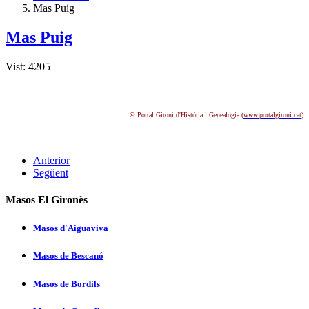
Mas Puig
Mas Puig
Vist: 4205
© Portal Gironí d'Història i Genealogia (
www.portalgironi.cat
)
Anterior
Següent
Masos El Gironès
Masos d'Aiguaviva
Masos de Bescanó
Masos de Bordils