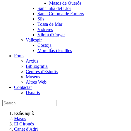
Masos de Querós
Sant Julià del Llor
Santa Coloma de Farners
Sils
Tossa de Mar
Vidreres
Vilobí d'Onyar
Vallespir
Costoja
Moreillàs i les Illes
Fonts
Arxius
Bibliografia
Centres d'Estudis
Museus
Altres Web
Contactar
Usuaris
Estàs aquí:
Masos
El Gironès
Canet d'Adri