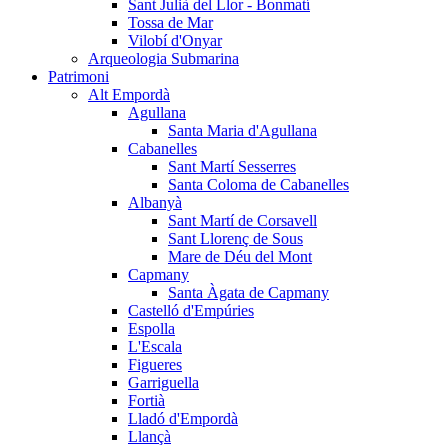
Sant Julià del Llor - Bonmatí
Tossa de Mar
Vilobí d'Onyar
Arqueologia Submarina
Patrimoni
Alt Empordà
Agullana
Santa Maria d'Agullana
Cabanelles
Sant Martí Sesserres
Santa Coloma de Cabanelles
Albanyà
Sant Martí de Corsavell
Sant Llorenç de Sous
Mare de Déu del Mont
Capmany
Santa Àgata de Capmany
Castelló d'Empúries
Espolla
L'Escala
Figueres
Garriguella
Fortià
Lladó d'Empordà
Llançà