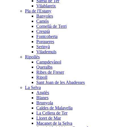
Sarrià de Ter
Vilablareix
Pla de l'Estany
Banyoles
Camós
Cornellà de Terri
Crespià
Fontcoberta
Porqueres
Serinyà
Vilademuls
Ripollès
Campdevànol
Queralbs
Ribes de Freser
Ripoll
Sant Joan de les Abadesses
La Selva
Anglès
Blanes
Brunyola
Caldes de Malavella
La Cellera de Ter
Lloret de Mar
Maçanet de la Selva