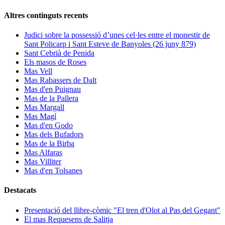
Altres continguts recents
Judici sobre la possessió d’unes cel·les entre el monestir de
Sant Policarp i Sant Esteve de Banyoles (26 juny 879)
Sant Cebrià de Penida
Els masos de Roses
Mas Vell
Mas Rabassers de Dalt
Mas d'en Puignau
Mas de la Pallera
Mas Margall
Mas Magí
Mas d'en Godo
Mas dels Bufadors
Mas de la Birba
Mas Alfaras
Mas Villiter
Mas d'en Tolsanes
Destacats
Presentació del llibre-còmic "El tren d'Olot al Pas del Gegant"
El mas Requesens de Salitja