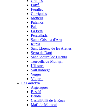
Cruïlles
Foixà
Forallac
Garrigoles
Monells
Palamós
Pals
La Pera
Peratallada
Santa Cristina d'Aro
Rupià
Sant Llorenç de les Arenes
Serra de Daró
Sant Sadurní de l'Heura
Torroella de Montgrí
Ullastret
Vall·llobrega
Verges
Vilopriu
La Garrotxa
Argelaguer
Besalú
Beuda
Castellfollit de la Roca
Maià de Montcal