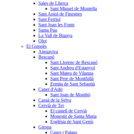
Sales de Llierca
Sant Miquel de Montella
Sant Aniol de Finestres
Sant Ferriol
Sant Joan les Fonts
Santa Pau
La Vall de Bianya
Olot
El Gironès
Aiguaviva
Bescanó
Sant Llorenç de Bescanó
Sant Andreu d'Estanyol
Sant Mateu de Vilanna
Sant Pere de Montfullà
Ermita de Sant Sebastià
Canet d'Adri
Sant Joan de Montbó
Cassà de la Selva
Cervià de Ter
El castell de Cervià
Monestir de Santa Maria
Església de Sant Genís
Girona
Cases i Palaus