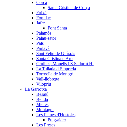
Corçà
Santa Cristina de Corçà
Foixà
Forallac
Jafre
Font Santa
Palamós
Palau-sator
Pals
Parlavà
Sant Feliu de Guíxols
Santa Cristina d'Aro
Cruïlles, Monells i S.Sadurní H.
La Tallada d'Empordà
Torroella de Montgrí
Vall-llobrega
Vilopriu
La Garrotxa
Besalú
Beuda
Mieres
Montagut
Les Planes d'Hostoles
Puig-alder
Les Preses