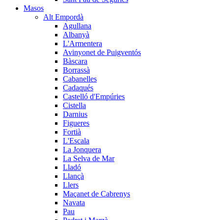
Masos
Alt Empordà
Agullana
Albanyà
L'Armentera
Avinyonet de Puigventós
Bàscara
Borrassà
Cabanelles
Cadaqués
Castelló d'Empúries
Cistella
Darnius
Figueres
Fortià
L'Escala
La Jonquera
La Selva de Mar
Lladó
Llançà
Llers
Maçanet de Cabrenys
Navata
Pau