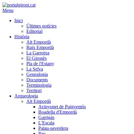
Menu
Inici
Últimes notícies
Editorial
Història
Alt Empordà
Baix Empordà
La Garrotxa
El Gironès
Pla de l'Estany
La Selva
Genealogia
Documents
Terminologia
Territori
Arqueologia
Alt Empordà
Avinyonet de Puigventós
Boadella d'Empordà
Garrigàs
L'Escala
Palau-saverdera
Pau