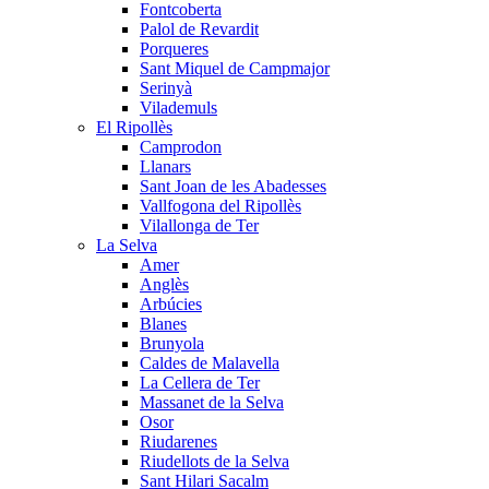
Fontcoberta
Palol de Revardit
Porqueres
Sant Miquel de Campmajor
Serinyà
Vilademuls
El Ripollès
Camprodon
Llanars
Sant Joan de les Abadesses
Vallfogona del Ripollès
Vilallonga de Ter
La Selva
Amer
Anglès
Arbúcies
Blanes
Brunyola
Caldes de Malavella
La Cellera de Ter
Massanet de la Selva
Osor
Riudarenes
Riudellots de la Selva
Sant Hilari Sacalm