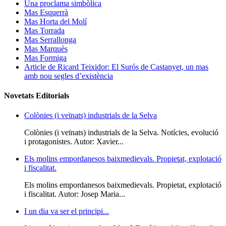
Una proclama simbòlica
Mas Esquerrà
Mas Horta del Molí
Mas Torrada
Mas Serrallonga
Mas Marquès
Mas Formiga
Article de Ricard Teixidor: El Surós de Castanyet, un mas
amb nou segles d’existència
Novetats Editorials
Colònies (i veïnats) industrials de la Selva
Colònies (i veïnats) industrials de la Selva. Notícies, evolució
i protagonistes. Autor: Xavier...
Els molins empordanesos baixmedievals. Propietat, explotació
i fiscalitat.
Els molins empordanesos baixmedievals. Propietat, explotació
i fiscalitat. Autor: Josep Maria...
I un dia va ser el principi...