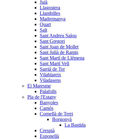
Juià
Llagostera
Llambilles
Madremanya
Quart
Salt
Sant Andreu Salou
Sant Gregori
Sant Joan de Mollet
Sant Julià de Ramis
Sant Martí de Llémena
Sant Martí Vell
Sarrià de Ter
Vilablareix
Viladasens
El Maresme
Palafolls
Pla de l'Estany
Banyoles
Camós
Cornellà de Terri
Borgonyà
La Bastida
Crespià
Esponellà