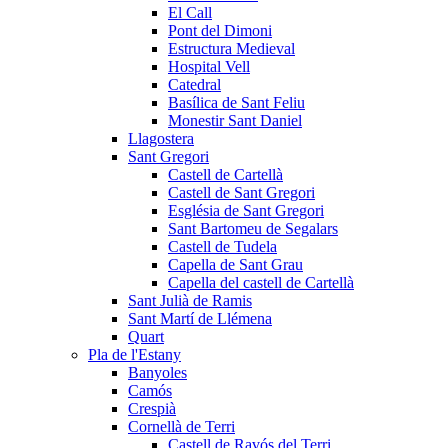
El Call
Pont del Dimoni
Estructura Medieval
Hospital Vell
Catedral
Basílica de Sant Feliu
Monestir Sant Daniel
Llagostera
Sant Gregori
Castell de Cartellà
Castell de Sant Gregori
Església de Sant Gregori
Sant Bartomeu de Segalars
Castell de Tudela
Capella de Sant Grau
Capella del castell de Cartellà
Sant Julià de Ramis
Sant Martí de Llémena
Quart
Pla de l'Estany
Banyoles
Camós
Crespià
Cornellà de Terri
Castell de Ravós del Terri