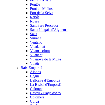
Pedret i Marzà
Pontós
Pont de Molins
Port de la Selva
Rabós
Roses
Sant Pere Pescador
Santa Llogaia d'Àlguema
Saus
Siurana
Ventalló
Viladamat
Vilamacolum
Vilanant
Vilanova de la Muga
Vilaür
Baix Empordà
Albons
Begur
Bellcaire d'Empordà
La Bisbal d'Empordà
Calonge
Castell - Platja d'Aro
Colomers
Corçà