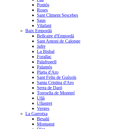
Pontós
Roses
Sant Climent Sescebes
Saus
Vilafant
Baix Empordà
Bellcaire d'Empordà
Sant Antoni de Calonge
Jafre
La Bisbal
Forallac
Palafrugell
Palamós
Platja d'Aro
Sant Feliu de Guíxols
Santa Cristina d'Aro
Serra de Daró
Torroella de Montgrí
Ullà
Ullastret
Verges
La Garrotxa
Besalú
Montagut