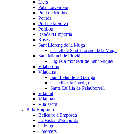
Llers
Palau-saverdera
Pont de Molins
Pontós
Port de la Selva
Portbou
Rabós d'Empordà
Roses
Sant Llorenç de la Muga
Castell de Sant Llorenç de la Muga
Sant Miquel de Fluvià
Església-monestir de Sant Miquel
Vilabertran
Viladamat
Sant Feliu de la Garriga
Castell de la Garriga
Santa Eulàlia de Palauborrell
Vilafant
Vilajuïga
Vila-sacra
Baix Empordà
Bellcaire d'Empordà
La Bisbal d'Empordà
Calonge
Colomers