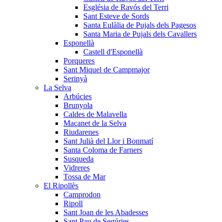
Església de Ravós del Terri
Sant Esteve de Sords
Santa Eulàlia de Pujals dels Pagesos
Santa Maria de Pujals dels Cavallers
Esponellà
Castell d'Esponellà
Porqueres
Sant Miquel de Campmajor
Serinyà
La Selva
Arbúcies
Brunyola
Caldes de Malavella
Maçanet de la Selva
Riudarenes
Sant Julià del Llor i Bonmatí
Santa Coloma de Farners
Susqueda
Vidreres
Tossa de Mar
El Ripollès
Camprodon
Ripoll
Sant Joan de les Abadesses
Sant Pau de Segúries