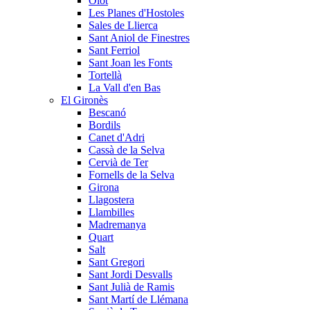
Olot
Les Planes d'Hostoles
Sales de Llierca
Sant Aniol de Finestres
Sant Ferriol
Sant Joan les Fonts
Tortellà
La Vall d'en Bas
El Gironès
Bescanó
Bordils
Canet d'Adri
Cassà de la Selva
Cervià de Ter
Fornells de la Selva
Girona
Llagostera
Llambilles
Madremanya
Quart
Salt
Sant Gregori
Sant Jordi Desvalls
Sant Julià de Ramis
Sant Martí de Llémana