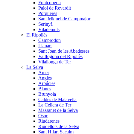
Fontcoberta
Palol de Revardit
Porqueres
Sant Miquel de Campmajor
Serinyà
Vilademuls
El Ripollès
Camprodon
Llanars
Sant Joan de les Abadesses
Vallfogona del Ripollès
Vilallonga de Ter
La Selva
Amer
Anglès
Arbúcies
Blanes
Brunyola
Caldes de Malavella
La Cellera de Ter
Massanet de la Selva
Osor
Riudarenes
Riudellots de la Selva
Sant Hilari Sacalm