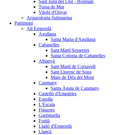
Sant Julià del Llor - Bonmatí
Tossa de Mar
Vilobí d'Onyar
Arqueologia Submarina
Patrimoni
Alt Empordà
Agullana
Santa Maria d'Agullana
Cabanelles
Sant Martí Sesserres
Santa Coloma de Cabanelles
Albanyà
Sant Martí de Corsavell
Sant Llorenç de Sous
Mare de Déu del Mont
Capmany
Santa Àgata de Capmany
Castelló d'Empúries
Espolla
L'Escala
Figueres
Garriguella
Fortià
Lladó d'Empordà
Llançà