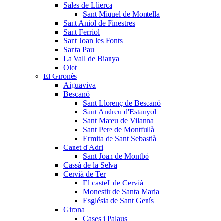
Sales de Llierca
Sant Miquel de Montella
Sant Aniol de Finestres
Sant Ferriol
Sant Joan les Fonts
Santa Pau
La Vall de Bianya
Olot
El Gironès
Aiguaviva
Bescanó
Sant Llorenç de Bescanó
Sant Andreu d'Estanyol
Sant Mateu de Vilanna
Sant Pere de Montfullà
Ermita de Sant Sebastià
Canet d'Adri
Sant Joan de Montbó
Cassà de la Selva
Cervià de Ter
El castell de Cervià
Monestir de Santa Maria
Església de Sant Genís
Girona
Cases i Palaus