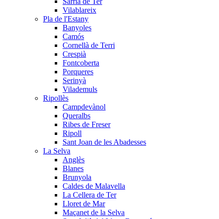
Sarrià de Ter
Vilablareix
Pla de l'Estany
Banyoles
Camós
Cornellà de Terri
Crespià
Fontcoberta
Porqueres
Serinyà
Vilademuls
Ripollès
Campdevànol
Queralbs
Ribes de Freser
Ripoll
Sant Joan de les Abadesses
La Selva
Anglès
Blanes
Brunyola
Caldes de Malavella
La Cellera de Ter
Lloret de Mar
Maçanet de la Selva