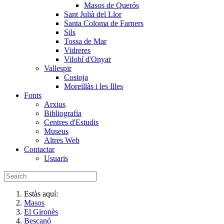
Masos de Querós
Sant Julià del Llor
Santa Coloma de Farners
Sils
Tossa de Mar
Vidreres
Vilobí d'Onyar
Vallespir
Costoja
Moreillàs i les Illes
Fonts
Arxius
Bibliografia
Centres d'Estudis
Museus
Altres Web
Contactar
Usuaris
Estàs aquí:
Masos
El Gironès
Bescanó