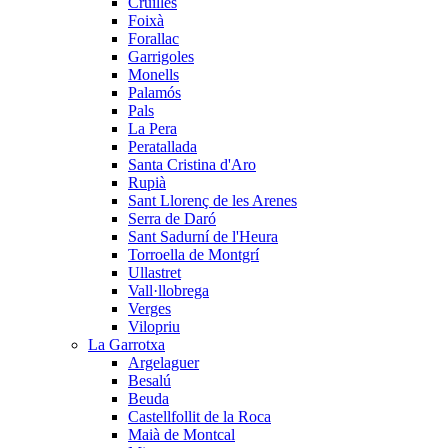
Cruïlles
Foixà
Forallac
Garrigoles
Monells
Palamós
Pals
La Pera
Peratallada
Santa Cristina d'Aro
Rupià
Sant Llorenç de les Arenes
Serra de Daró
Sant Sadurní de l'Heura
Torroella de Montgrí
Ullastret
Vall·llobrega
Verges
Vilopriu
La Garrotxa
Argelaguer
Besalú
Beuda
Castellfollit de la Roca
Maià de Montcal