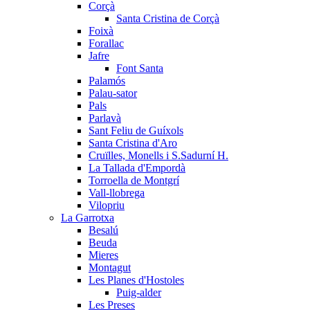
Corçà
Santa Cristina de Corçà
Foixà
Forallac
Jafre
Font Santa
Palamós
Palau-sator
Pals
Parlavà
Sant Feliu de Guíxols
Santa Cristina d'Aro
Cruïlles, Monells i S.Sadurní H.
La Tallada d'Empordà
Torroella de Montgrí
Vall-llobrega
Vilopriu
La Garrotxa
Besalú
Beuda
Mieres
Montagut
Les Planes d'Hostoles
Puig-alder
Les Preses