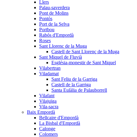
Llers
Palau-saverdera
Pont de Molins
Pontós
Port de la Selva
Portbou
Rabós d'Empordà
Roses
Sant Llorenç de la Muga
Castell de Sant Llorenç de la Muga
Sant Miquel de Fluvià
Església-monestir de Sant Miquel
Vilabertran
Viladamat
Sant Feliu de la Garriga
Castell de la Garriga
Santa Eulàlia de Palauborrell
Vilafant
Vilajuïga
Vila-sacra
Baix Empordà
Bellcaire d'Empordà
La Bisbal d'Empordà
Calonge
Colomers