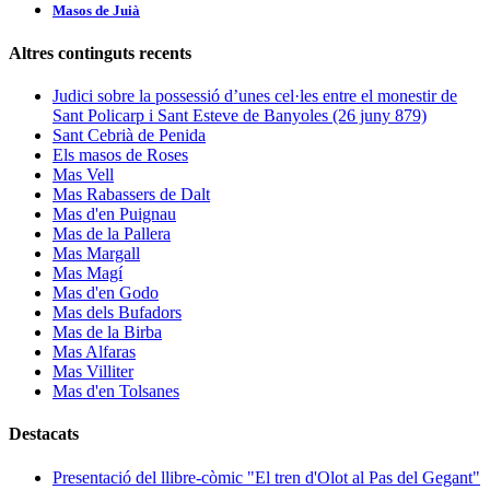
Masos de Juià
Altres continguts recents
Judici sobre la possessió d’unes cel·les entre el monestir de
Sant Policarp i Sant Esteve de Banyoles (26 juny 879)
Sant Cebrià de Penida
Els masos de Roses
Mas Vell
Mas Rabassers de Dalt
Mas d'en Puignau
Mas de la Pallera
Mas Margall
Mas Magí
Mas d'en Godo
Mas dels Bufadors
Mas de la Birba
Mas Alfaras
Mas Villiter
Mas d'en Tolsanes
Destacats
Presentació del llibre-còmic "El tren d'Olot al Pas del Gegant"