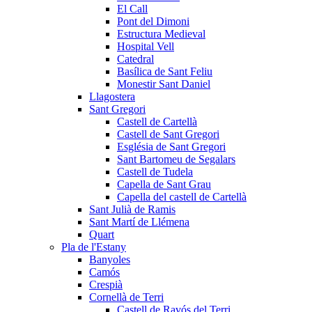
El Call
Pont del Dimoni
Estructura Medieval
Hospital Vell
Catedral
Basílica de Sant Feliu
Monestir Sant Daniel
Llagostera
Sant Gregori
Castell de Cartellà
Castell de Sant Gregori
Església de Sant Gregori
Sant Bartomeu de Segalars
Castell de Tudela
Capella de Sant Grau
Capella del castell de Cartellà
Sant Julià de Ramis
Sant Martí de Llémena
Quart
Pla de l'Estany
Banyoles
Camós
Crespià
Cornellà de Terri
Castell de Ravós del Terri