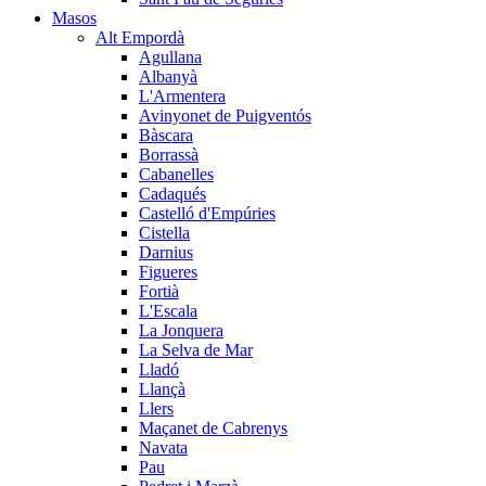
Masos
Alt Empordà
Agullana
Albanyà
L'Armentera
Avinyonet de Puigventós
Bàscara
Borrassà
Cabanelles
Cadaqués
Castelló d'Empúries
Cistella
Darnius
Figueres
Fortià
L'Escala
La Jonquera
La Selva de Mar
Lladó
Llançà
Llers
Maçanet de Cabrenys
Navata
Pau