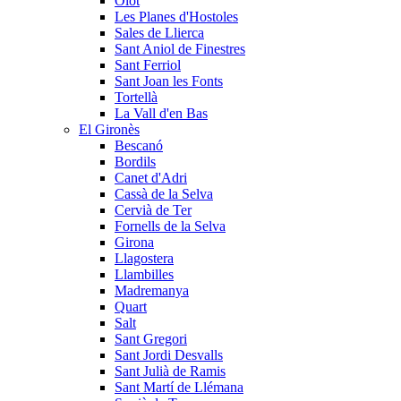
Olot
Les Planes d'Hostoles
Sales de Llierca
Sant Aniol de Finestres
Sant Ferriol
Sant Joan les Fonts
Tortellà
La Vall d'en Bas
El Gironès
Bescanó
Bordils
Canet d'Adri
Cassà de la Selva
Cervià de Ter
Fornells de la Selva
Girona
Llagostera
Llambilles
Madremanya
Quart
Salt
Sant Gregori
Sant Jordi Desvalls
Sant Julià de Ramis
Sant Martí de Llémana