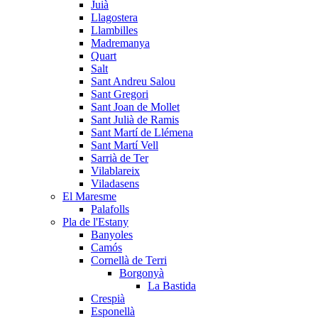
Juià
Llagostera
Llambilles
Madremanya
Quart
Salt
Sant Andreu Salou
Sant Gregori
Sant Joan de Mollet
Sant Julià de Ramis
Sant Martí de Llémena
Sant Martí Vell
Sarrià de Ter
Vilablareix
Viladasens
El Maresme
Palafolls
Pla de l'Estany
Banyoles
Camós
Cornellà de Terri
Borgonyà
La Bastida
Crespià
Esponellà