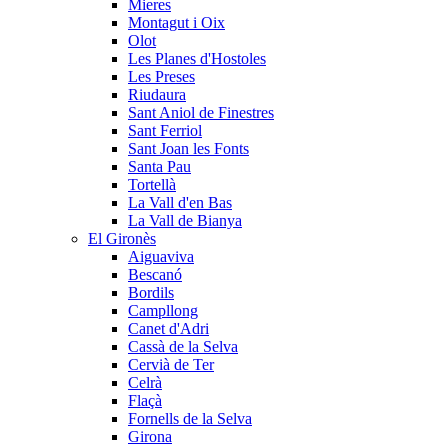
Mieres
Montagut i Oix
Olot
Les Planes d'Hostoles
Les Preses
Riudaura
Sant Aniol de Finestres
Sant Ferriol
Sant Joan les Fonts
Santa Pau
Tortellà
La Vall d'en Bas
La Vall de Bianya
El Gironès
Aiguaviva
Bescanó
Bordils
Campllong
Canet d'Adri
Cassà de la Selva
Cervià de Ter
Celrà
Flaçà
Fornells de la Selva
Girona