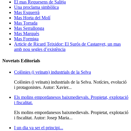
El mas Requesens de Salitja
Una proclama simbòlica
Mas Esquerrà
Mas Horta del Molí
Mas Torrada
Mas Serrallonga
Mas Marquès
Mas Formiga
Article de Ricard Teixidor: El Surós de Castanyet, un mas
amb nou segles d’existència
Novetats Editorials
Colònies (i veïnats) industrials de la Selva
Colònies (i veïnats) industrials de la Selva. Notícies, evolució
i protagonistes. Autor: Xavier...
Els molins empordanesos baixmedievals. Propietat, explotació
i fiscalitat.
Els molins empordanesos baixmedievals. Propietat, explotació
i fiscalitat. Autor: Josep Maria...
I un dia va ser el principi...