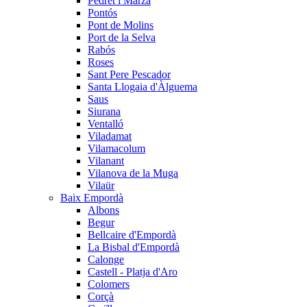
Pedret i Marzà
Pontós
Pont de Molins
Port de la Selva
Rabós
Roses
Sant Pere Pescador
Santa Llogaia d'Àlguema
Saus
Siurana
Ventalló
Viladamat
Vilamacolum
Vilanant
Vilanova de la Muga
Vilaür
Baix Empordà
Albons
Begur
Bellcaire d'Empordà
La Bisbal d'Empordà
Calonge
Castell - Platja d'Aro
Colomers
Corçà