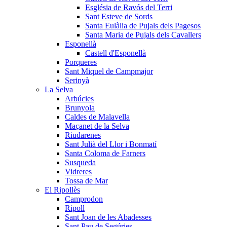
Església de Ravós del Terri
Sant Esteve de Sords
Santa Eulàlia de Pujals dels Pagesos
Santa Maria de Pujals dels Cavallers
Esponellà
Castell d'Esponellà
Porqueres
Sant Miquel de Campmajor
Serinyà
La Selva
Arbúcies
Brunyola
Caldes de Malavella
Maçanet de la Selva
Riudarenes
Sant Julià del Llor i Bonmatí
Santa Coloma de Farners
Susqueda
Vidreres
Tossa de Mar
El Ripollès
Camprodon
Ripoll
Sant Joan de les Abadesses
Sant Pau de Segúries