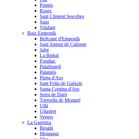
Pontós
Roses
Sant Climent Sescebes
Saus
Vilafant
Baix Empordà
Bellcaire d'Empordà
Sant Antoni de Calonge
Jafre
La Bisbal
Forallac
Palafrugell
Palamós
Platja d'Aro
Sant Feliu de Guíxols
Santa Cristina d'Aro
Serra de Daró
Torroella de Montgrí
Ullà
Ullastret
Verges
La Garrotxa
Besalú
Montagut