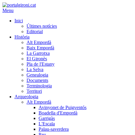
Menu
Inici
Últimes notícies
Editorial
Història
Alt Empordà
Baix Empordà
La Garrotxa
El Gironès
Pla de l'Estany
La Selva
Genealogia
Documents
Terminologia
Territori
Arqueologia
Alt Empordà
Avinyonet de Puigventós
Boadella d'Empordà
Garrigàs
L'Escala
Palau-saverdera
Pau