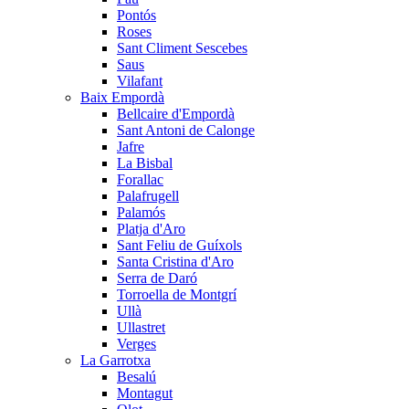
Pontós
Roses
Sant Climent Sescebes
Saus
Vilafant
Baix Empordà
Bellcaire d'Empordà
Sant Antoni de Calonge
Jafre
La Bisbal
Forallac
Palafrugell
Palamós
Platja d'Aro
Sant Feliu de Guíxols
Santa Cristina d'Aro
Serra de Daró
Torroella de Montgrí
Ullà
Ullastret
Verges
La Garrotxa
Besalú
Montagut