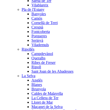
Sarrià de Ter
Vilablareix
Pla de l'Estany
Banyoles
Camós
Cornellà de Terri
Crespià
Fontcoberta
Porqueres
Serinyà
Vilademuls
Ripollès
Campdevànol
Queralbs
Ribes de Freser
Ripoll
Sant Joan de les Abadesses
La Selva
Anglès
Blanes
Brunyola
Caldes de Malavella
La Cellera de Ter
Lloret de Mar
Maçanet de la Selva