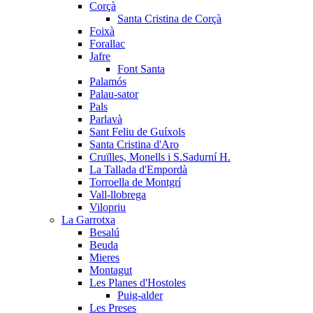
Corçà
Santa Cristina de Corçà
Foixà
Forallac
Jafre
Font Santa
Palamós
Palau-sator
Pals
Parlavà
Sant Feliu de Guíxols
Santa Cristina d'Aro
Cruïlles, Monells i S.Sadurní H.
La Tallada d'Empordà
Torroella de Montgrí
Vall-llobrega
Vilopriu
La Garrotxa
Besalú
Beuda
Mieres
Montagut
Les Planes d'Hostoles
Puig-alder
Les Preses