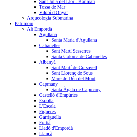
Sant Julià del Llor - Bonmatí
Tossa de Mar
Vilobí d'Onyar
Arqueologia Submarina
Patrimoni
Alt Empordà
Agullana
Santa Maria d'Agullana
Cabanelles
Sant Martí Sesserres
Santa Coloma de Cabanelles
Albanyà
Sant Martí de Corsavell
Sant Llorenç de Sous
Mare de Déu del Mont
Capmany
Santa Àgata de Capmany
Castelló d'Empúries
Espolla
L'Escala
Figueres
Garriguella
Fortià
Lladó d'Empordà
Llançà