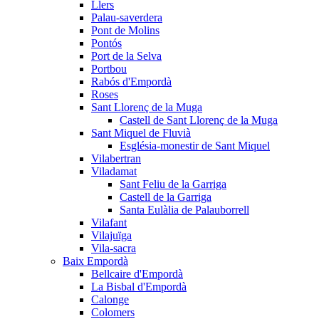
Llers
Palau-saverdera
Pont de Molins
Pontós
Port de la Selva
Portbou
Rabós d'Empordà
Roses
Sant Llorenç de la Muga
Castell de Sant Llorenç de la Muga
Sant Miquel de Fluvià
Església-monestir de Sant Miquel
Vilabertran
Viladamat
Sant Feliu de la Garriga
Castell de la Garriga
Santa Eulàlia de Palauborrell
Vilafant
Vilajuïga
Vila-sacra
Baix Empordà
Bellcaire d'Empordà
La Bisbal d'Empordà
Calonge
Colomers