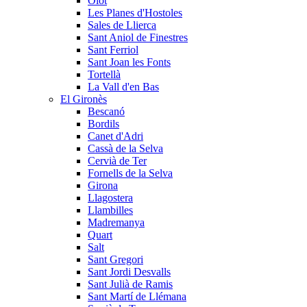
Olot
Les Planes d'Hostoles
Sales de Llierca
Sant Aniol de Finestres
Sant Ferriol
Sant Joan les Fonts
Tortellà
La Vall d'en Bas
El Gironès
Bescanó
Bordils
Canet d'Adri
Cassà de la Selva
Cervià de Ter
Fornells de la Selva
Girona
Llagostera
Llambilles
Madremanya
Quart
Salt
Sant Gregori
Sant Jordi Desvalls
Sant Julià de Ramis
Sant Martí de Llémana