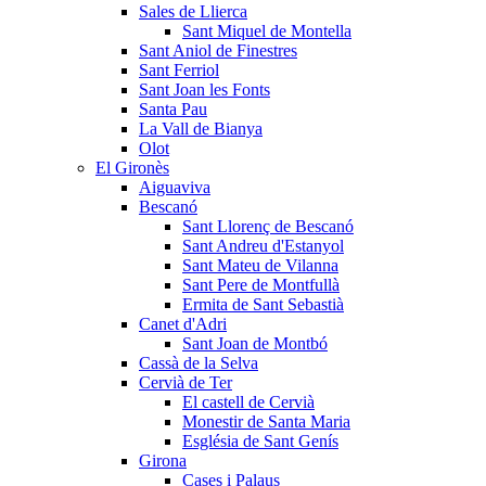
Sales de Llierca
Sant Miquel de Montella
Sant Aniol de Finestres
Sant Ferriol
Sant Joan les Fonts
Santa Pau
La Vall de Bianya
Olot
El Gironès
Aiguaviva
Bescanó
Sant Llorenç de Bescanó
Sant Andreu d'Estanyol
Sant Mateu de Vilanna
Sant Pere de Montfullà
Ermita de Sant Sebastià
Canet d'Adri
Sant Joan de Montbó
Cassà de la Selva
Cervià de Ter
El castell de Cervià
Monestir de Santa Maria
Església de Sant Genís
Girona
Cases i Palaus