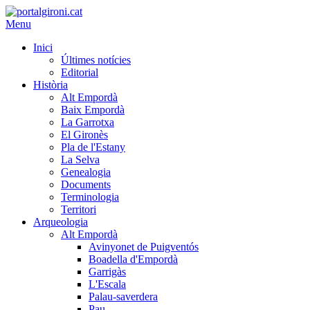
Menu
Inici
Últimes notícies
Editorial
Història
Alt Empordà
Baix Empordà
La Garrotxa
El Gironès
Pla de l'Estany
La Selva
Genealogia
Documents
Terminologia
Territori
Arqueologia
Alt Empordà
Avinyonet de Puigventós
Boadella d'Empordà
Garrigàs
L'Escala
Palau-saverdera
Pau