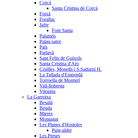
Corçà
Santa Cristina de Corçà
Foixà
Forallac
Jafre
Font Santa
Palamós
Palau-sator
Pals
Parlavà
Sant Feliu de Guíxols
Santa Cristina d'Aro
Cruïlles, Monells i S.Sadurní H.
La Tallada d'Empordà
Torroella de Montgrí
Vall-llobrega
Vilopriu
La Garrotxa
Besalú
Beuda
Mieres
Montagut
Les Planes d'Hostoles
Puig-alder
Les Preses