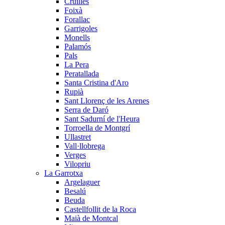
Cruïlles
Foixà
Forallac
Garrigoles
Monells
Palamós
Pals
La Pera
Peratallada
Santa Cristina d'Aro
Rupià
Sant Llorenç de les Arenes
Serra de Daró
Sant Sadurní de l'Heura
Torroella de Montgrí
Ullastret
Vall·llobrega
Verges
Vilopriu
La Garrotxa
Argelaguer
Besalú
Beuda
Castellfollit de la Roca
Maià de Montcal