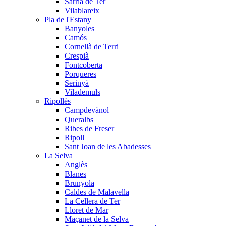
Sarrià de Ter
Vilablareix
Pla de l'Estany
Banyoles
Camós
Cornellà de Terri
Crespià
Fontcoberta
Porqueres
Serinyà
Vilademuls
Ripollès
Campdevànol
Queralbs
Ribes de Freser
Ripoll
Sant Joan de les Abadesses
La Selva
Anglès
Blanes
Brunyola
Caldes de Malavella
La Cellera de Ter
Lloret de Mar
Maçanet de la Selva