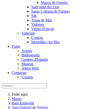
Masos de Querós
Sant Julià del Llor
Santa Coloma de Farners
Sils
Tossa de Mar
Vidreres
Vilobí d'Onyar
Vallespir
Costoja
Moreillàs i les Illes
Fonts
Arxius
Bibliografia
Centres d'Estudis
Museus
Altres Web
Contactar
Usuaris
Estàs aquí:
Masos
Baix Empordà
Sant Sadurní de l'Heura