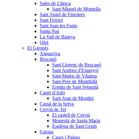
Sales de Llierca
Sant Miquel de Montella
Sant Aniol de Finestres
Sant Ferriol
Sant Joan les Fonts
Santa Pau
La Vall de Bianya
Olot
El Gironès
Aiguaviva
Bescanó
Sant Llorenç de Bescanó
Sant Andreu d'Estanyol
Sant Mateu de Vilanna
Sant Pere de Montfullà
Ermita de Sant Sebastià
Canet d'Adri
Sant Joan de Montbó
Cassà de la Selva
Cervià de Ter
El castell de Cervià
Monestir de Santa Maria
Església de Sant Genís
Girona
Cases i Palaus