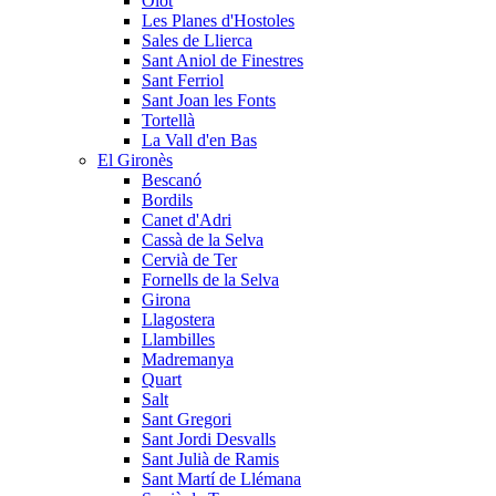
Olot
Les Planes d'Hostoles
Sales de Llierca
Sant Aniol de Finestres
Sant Ferriol
Sant Joan les Fonts
Tortellà
La Vall d'en Bas
El Gironès
Bescanó
Bordils
Canet d'Adri
Cassà de la Selva
Cervià de Ter
Fornells de la Selva
Girona
Llagostera
Llambilles
Madremanya
Quart
Salt
Sant Gregori
Sant Jordi Desvalls
Sant Julià de Ramis
Sant Martí de Llémana