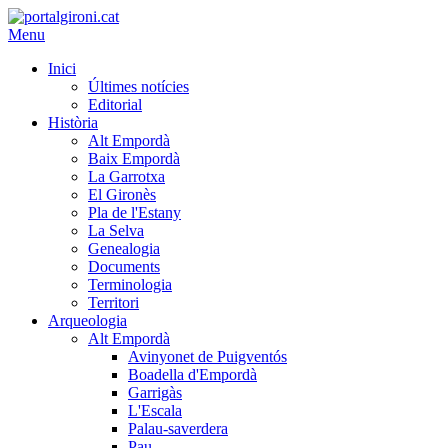
Menu
Inici
Últimes notícies
Editorial
Història
Alt Empordà
Baix Empordà
La Garrotxa
El Gironès
Pla de l'Estany
La Selva
Genealogia
Documents
Terminologia
Territori
Arqueologia
Alt Empordà
Avinyonet de Puigventós
Boadella d'Empordà
Garrigàs
L'Escala
Palau-saverdera
Pau