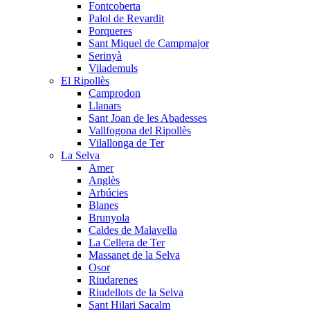
Fontcoberta
Palol de Revardit
Porqueres
Sant Miquel de Campmajor
Serinyà
Vilademuls
El Ripollès
Camprodon
Llanars
Sant Joan de les Abadesses
Vallfogona del Ripollès
Vilallonga de Ter
La Selva
Amer
Anglès
Arbúcies
Blanes
Brunyola
Caldes de Malavella
La Cellera de Ter
Massanet de la Selva
Osor
Riudarenes
Riudellots de la Selva
Sant Hilari Sacalm