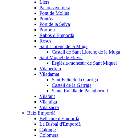
Llers
Palau-saverdera
Pont de Molins
Pontós
Port de la Selva
Portbou
Rabós d'Empordà
Roses
Sant Llorenç de la Muga
Castell de Sant Llorenç de la Muga
Sant Miquel de Fluvià
Església-monestir de Sant Miquel
Vilabertran
Viladamat
Sant Feliu de la Garriga
Castell de la Garriga
Santa Eulàlia de Palauborrell
Vilafant
Vilajuïga
Vila-sacra
Baix Empordà
Bellcaire d'Empordà
La Bisbal d'Empordà
Calonge
Colomers