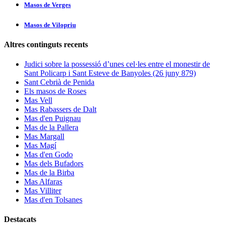
Masos de Verges
Masos de Vilopriu
Altres continguts recents
Judici sobre la possessió d’unes cel·les entre el monestir de
Sant Policarp i Sant Esteve de Banyoles (26 juny 879)
Sant Cebrià de Penida
Els masos de Roses
Mas Vell
Mas Rabassers de Dalt
Mas d'en Puignau
Mas de la Pallera
Mas Margall
Mas Magí
Mas d'en Godo
Mas dels Bufadors
Mas de la Birba
Mas Alfaras
Mas Villiter
Mas d'en Tolsanes
Destacats