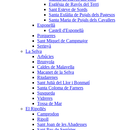
Església de Ravós del Terri
Sant Esteve de Sords
Santa Eulàlia de Pujals dels Pagesos
Santa Maria de Pujals dels Cavallers
Esponellà
Castell d'Esponellà
Porqueres
Sant Miquel de Campmajor
Serinyà
La Selva
Arbúcies
Brunyola
Caldes de Malavella
Maçanet de la Selva
Riudarenes
Sant Julià del Llor i Bonmatí
Santa Coloma de Farners
Susqueda
Vidreres
Tossa de Mar
El Ripollès
Camprodon
Ripoll
Sant Joan de les Abadesses
Sant Pau de Segúries