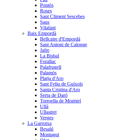
Pontós
Roses
Sant Climent Sescebes
Saus
Vilafant
Baix Empordà
Bellcaire d'Empordà
Sant Antoni de Calonge
Jafre
La Bisbal
Forallac
Palafrugell
Palamós
Platja d'Aro
Sant Feliu de Guíxols
Santa Cristina d'Aro
Serra de Daró
Torroella de Montgrí
Ullà
Ullastret
Verges
La Garrotxa
Besalú
Montagut