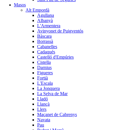
Masos
Alt Empordà
Agullana
Albanyà
L'Armentera
Avinyonet de Puigventós
Bàscara
Borrassà
Cabanelles
Cadaqués
Castelló d'Empúries
Cistella
Darnius
Figueres
Fortià
L'Escala
La Jonquera
La Selva de Mar
Lladó
Llançà
Llers
Maçanet de Cabrenys
Navata
Pau