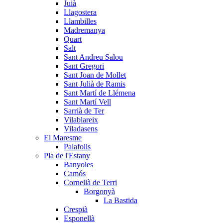
Juià
Llagostera
Llambilles
Madremanya
Quart
Salt
Sant Andreu Salou
Sant Gregori
Sant Joan de Mollet
Sant Julià de Ramis
Sant Martí de Llémena
Sant Martí Vell
Sarrià de Ter
Vilablareix
Viladasens
El Maresme
Palafolls
Pla de l'Estany
Banyoles
Camós
Cornellà de Terri
Borgonyà
La Bastida
Crespià
Esponellà