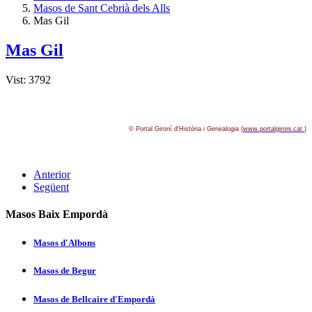
Masos de Sant Cebrià dels Alls
Mas Gil
Mas Gil
Vist: 3792
© Portal Gironí­ d'Història i Genealogia (
www.portalgironi.cat
)
Anterior
Següent
Masos Baix Empordà
Masos d'Albons
Masos de Begur
Masos de Bellcaire d'Empordà