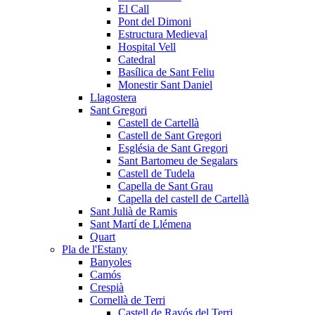
El Call
Pont del Dimoni
Estructura Medieval
Hospital Vell
Catedral
Basílica de Sant Feliu
Monestir Sant Daniel
Llagostera
Sant Gregori
Castell de Cartellà
Castell de Sant Gregori
Església de Sant Gregori
Sant Bartomeu de Segalars
Castell de Tudela
Capella de Sant Grau
Capella del castell de Cartellà
Sant Julià de Ramis
Sant Martí de Llémena
Quart
Pla de l'Estany
Banyoles
Camós
Crespià
Cornellà de Terri
Castell de Ravós del Terri