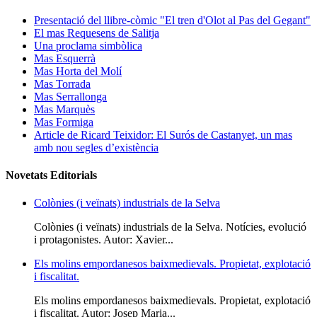
Presentació del llibre-còmic "El tren d'Olot al Pas del Gegant"
El mas Requesens de Salitja
Una proclama simbòlica
Mas Esquerrà
Mas Horta del Molí
Mas Torrada
Mas Serrallonga
Mas Marquès
Mas Formiga
Article de Ricard Teixidor: El Surós de Castanyet, un mas
amb nou segles d’existència
Novetats Editorials
Colònies (i veïnats) industrials de la Selva
Colònies (i veïnats) industrials de la Selva. Notícies, evolució
i protagonistes. Autor: Xavier...
Els molins empordanesos baixmedievals. Propietat, explotació
i fiscalitat.
Els molins empordanesos baixmedievals. Propietat, explotació
i fiscalitat. Autor: Josep Maria...