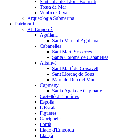
Sant Julià del Llor - Bonmatí
Tossa de Mar
Vilobí d'Onyar
Arqueologia Submarina
Patrimoni
Alt Empordà
Agullana
Santa Maria d'Agullana
Cabanelles
Sant Martí Sesserres
Santa Coloma de Cabanelles
Albanyà
Sant Martí de Corsavell
Sant Llorenç de Sous
Mare de Déu del Mont
Capmany
Santa Àgata de Capmany
Castelló d'Empúries
Espolla
L'Escala
Figueres
Garriguella
Fortià
Lladó d'Empordà
Llançà