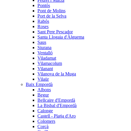
Pedret i Marzà
Pontós
Pont de Molins
Port de la Selva
Rabós
Roses
Sant Pere Pescador
Santa Llogaia d'Àlguema
Saus
Siurana
Ventalló
Viladamat
Vilamacolum
Vilanant
Vilanova de la Muga
Vilaür
Baix Empordà
Albons
Begur
Bellcaire d'Empordà
La Bisbal d'Empordà
Calonge
Castell - Platja d'Aro
Colomers
Corçà