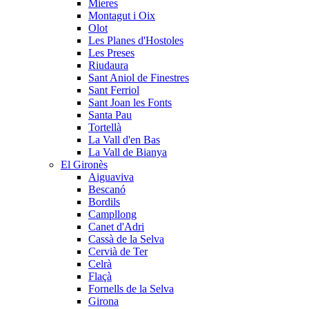
Mieres
Montagut i Oix
Olot
Les Planes d'Hostoles
Les Preses
Riudaura
Sant Aniol de Finestres
Sant Ferriol
Sant Joan les Fonts
Santa Pau
Tortellà
La Vall d'en Bas
La Vall de Bianya
El Gironès
Aiguaviva
Bescanó
Bordils
Campllong
Canet d'Adri
Cassà de la Selva
Cervià de Ter
Celrà
Flaçà
Fornells de la Selva
Girona