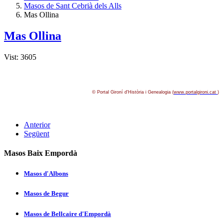
Masos de Sant Cebrià dels Alls
Mas Ollina
Mas Ollina
Vist: 3605
© Portal Gironí­ d'Història i Genealogia (
www.portalgironi.cat
)
Anterior
Següent
Masos Baix Empordà
Masos d'Albons
Masos de Begur
Masos de Bellcaire d'Empordà