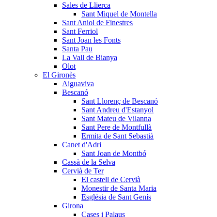
Sales de Llierca
Sant Miquel de Montella
Sant Aniol de Finestres
Sant Ferriol
Sant Joan les Fonts
Santa Pau
La Vall de Bianya
Olot
El Gironès
Aiguaviva
Bescanó
Sant Llorenç de Bescanó
Sant Andreu d'Estanyol
Sant Mateu de Vilanna
Sant Pere de Montfullà
Ermita de Sant Sebastià
Canet d'Adri
Sant Joan de Montbó
Cassà de la Selva
Cervià de Ter
El castell de Cervià
Monestir de Santa Maria
Església de Sant Genís
Girona
Cases i Palaus