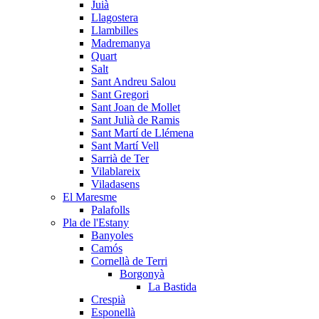
Juià
Llagostera
Llambilles
Madremanya
Quart
Salt
Sant Andreu Salou
Sant Gregori
Sant Joan de Mollet
Sant Julià de Ramis
Sant Martí de Llémena
Sant Martí Vell
Sarrià de Ter
Vilablareix
Viladasens
El Maresme
Palafolls
Pla de l'Estany
Banyoles
Camós
Cornellà de Terri
Borgonyà
La Bastida
Crespià
Esponellà