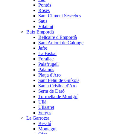
Pontós
Roses
Sant Climent Sescebes
Saus
Vilafant
Baix Empordà
Bellcaire d'Empordà
Sant Antoni de Calonge
Jafre
La Bisbal
Forallac
Palafrugell
Palamós
Platja d'Aro
Sant Feliu de Guíxols
Santa Cristina d'Aro
Serra de Daró
Torroella de Montgrí
Ullà
Ullastret
Verges
La Garrotxa
Besalú
Montagut