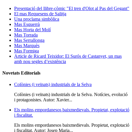
Presentació del llibre-còmic "El tren d'Olot al Pas del Gegant"
El mas Requesens de Salitja
Una proclama simbòlica
Mas Esquerrà
Mas Horta del Molí
Mas Torrada
Mas Serrallonga
Mas Marquès
Mas Formiga
Article de Ricard Teixidor: El Surós de Castanyet, un mas
amb nou segles d’existència
Novetats Editorials
Colònies (i veïnats) industrials de la Selva
Colònies (i veïnats) industrials de la Selva. Notícies, evolució
i protagonistes. Autor: Xavier...
Els molins empordanesos baixmedievals. Propietat, explotació
i fiscalitat.
Els molins empordanesos baixmedievals. Propietat, explotació
i fiscalitat. Autor: Josep Maria...