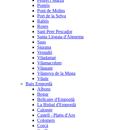
Pedret i Marzà
Pontós
Pont de Molins
Port de la Selva
Rabós
Roses
Sant Pere Pescador
Santa Llogaia d'Àlguema
Saus
Siurana
Ventalló
Viladamat
Vilamacolum
Vilanant
Vilanova de la Muga
Vilaür
Baix Empordà
Albons
Begur
Bellcaire d'Empordà
La Bisbal d'Empordà
Calonge
Castell - Platja d'Aro
Colomers
Corçà