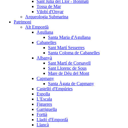
Sant Julià del Llor - Bonmatí
Tossa de Mar
Vilobí d'Onyar
Arqueologia Submarina
Patrimoni
Alt Empordà
Agullana
Santa Maria d'Agullana
Cabanelles
Sant Martí Sesserres
Santa Coloma de Cabanelles
Albanyà
Sant Martí de Corsavell
Sant Llorenç de Sous
Mare de Déu del Mont
Capmany
Santa Àgata de Capmany
Castelló d'Empúries
Espolla
L'Escala
Figueres
Garriguella
Fortià
Lladó d'Empordà
Llançà