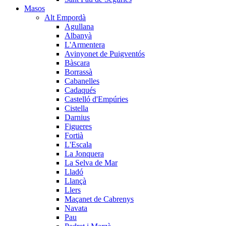
Masos
Alt Empordà
Agullana
Albanyà
L'Armentera
Avinyonet de Puigventós
Bàscara
Borrassà
Cabanelles
Cadaqués
Castelló d'Empúries
Cistella
Darnius
Figueres
Fortià
L'Escala
La Jonquera
La Selva de Mar
Lladó
Llançà
Llers
Maçanet de Cabrenys
Navata
Pau