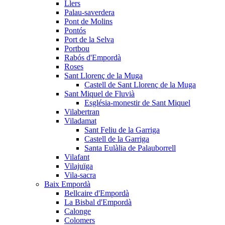
Llers
Palau-saverdera
Pont de Molins
Pontós
Port de la Selva
Portbou
Rabós d'Empordà
Roses
Sant Llorenç de la Muga
Castell de Sant Llorenç de la Muga
Sant Miquel de Fluvià
Església-monestir de Sant Miquel
Vilabertran
Viladamat
Sant Feliu de la Garriga
Castell de la Garriga
Santa Eulàlia de Palauborrell
Vilafant
Vilajuïga
Vila-sacra
Baix Empordà
Bellcaire d'Empordà
La Bisbal d'Empordà
Calonge
Colomers