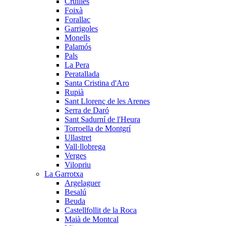
Cruïlles
Foixà
Forallac
Garrigoles
Monells
Palamós
Pals
La Pera
Peratallada
Santa Cristina d'Aro
Rupià
Sant Llorenç de les Arenes
Serra de Daró
Sant Sadurní de l'Heura
Torroella de Montgrí
Ullastret
Vall·llobrega
Verges
Vilopriu
La Garrotxa
Argelaguer
Besalú
Beuda
Castellfollit de la Roca
Maià de Montcal