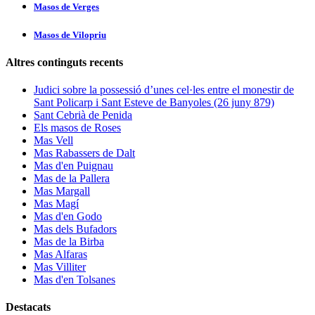
Masos de Verges
Masos de Vilopriu
Altres continguts recents
Judici sobre la possessió d’unes cel·les entre el monestir de
Sant Policarp i Sant Esteve de Banyoles (26 juny 879)
Sant Cebrià de Penida
Els masos de Roses
Mas Vell
Mas Rabassers de Dalt
Mas d'en Puignau
Mas de la Pallera
Mas Margall
Mas Magí
Mas d'en Godo
Mas dels Bufadors
Mas de la Birba
Mas Alfaras
Mas Villiter
Mas d'en Tolsanes
Destacats