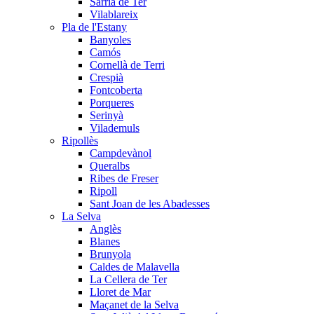
Sarrià de Ter
Vilablareix
Pla de l'Estany
Banyoles
Camós
Cornellà de Terri
Crespià
Fontcoberta
Porqueres
Serinyà
Vilademuls
Ripollès
Campdevànol
Queralbs
Ribes de Freser
Ripoll
Sant Joan de les Abadesses
La Selva
Anglès
Blanes
Brunyola
Caldes de Malavella
La Cellera de Ter
Lloret de Mar
Maçanet de la Selva