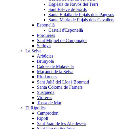
Església de Ravós del Terri
Sant Esteve de Sords
Santa Eulàlia de Pujals dels Pagesos
Santa Maria de Pujals dels Cavallers
Esponellà
Castell d'Esponellà
Porqueres
Sant Miquel de Campmajor
Serinyà
La Selva
Arbúcies
Brunyola
Caldes de Malavella
Maçanet de la Selva
Riudarenes
Sant Julià del Llor i Bonmatí
Santa Coloma de Farners
Susqueda
Vidreres
Tossa de Mar
El Ripollès
Camprodon
Ripoll
Sant Joan de les Abadesses
Sant Pau de Segúries