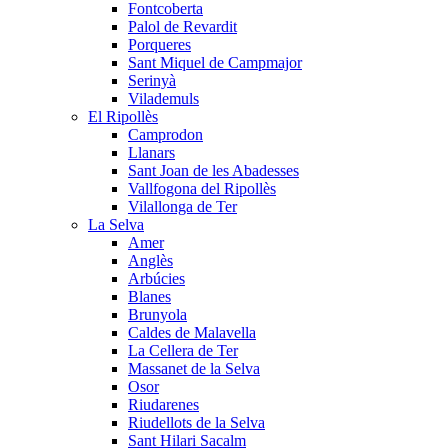
Fontcoberta
Palol de Revardit
Porqueres
Sant Miquel de Campmajor
Serinyà
Vilademuls
El Ripollès
Camprodon
Llanars
Sant Joan de les Abadesses
Vallfogona del Ripollès
Vilallonga de Ter
La Selva
Amer
Anglès
Arbúcies
Blanes
Brunyola
Caldes de Malavella
La Cellera de Ter
Massanet de la Selva
Osor
Riudarenes
Riudellots de la Selva
Sant Hilari Sacalm