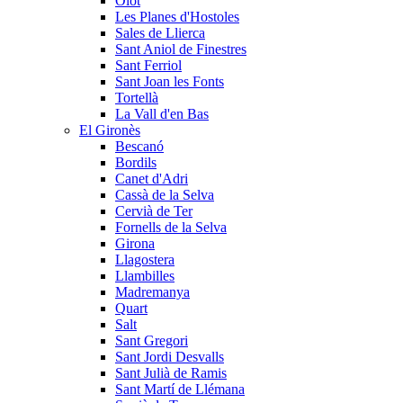
Olot
Les Planes d'Hostoles
Sales de Llierca
Sant Aniol de Finestres
Sant Ferriol
Sant Joan les Fonts
Tortellà
La Vall d'en Bas
El Gironès
Bescanó
Bordils
Canet d'Adri
Cassà de la Selva
Cervià de Ter
Fornells de la Selva
Girona
Llagostera
Llambilles
Madremanya
Quart
Salt
Sant Gregori
Sant Jordi Desvalls
Sant Julià de Ramis
Sant Martí de Llémana