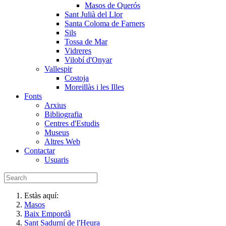
Masos de Querós
Sant Julià del Llor
Santa Coloma de Farners
Sils
Tossa de Mar
Vidreres
Vilobí d'Onyar
Vallespir
Costoja
Moreillàs i les Illes
Fonts
Arxius
Bibliografia
Centres d'Estudis
Museus
Altres Web
Contactar
Usuaris
Estàs aquí:
Masos
Baix Empordà
Sant Sadurní de l'Heura