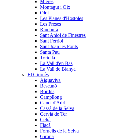
Mieres
Montagut i Oix
Olot
Les Planes d'Hostoles
Les Preses
Riudaura
Sant Aniol de Finestres
Sant Ferriol
Sant Joan les Fonts
Santa Pau
Tortellà
La Vall d'en Bas
La Vall de Bianya
El Gironès
Aiguaviva
Bescanó
Bordils
Campllong
Canet d'Adri
Cassà de la Selva
Cervià de Ter
Celrà
Flaçà
Fornells de la Selva
Girona