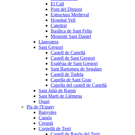
El Call
Pont del Dimoni
Estructura Medieval
Hospital Vell
Catedral
Basílica de Sant Feliu
Monestir Sant Daniel
Llagostera
Sant Gregori
Castell de Cartellà
Castell de Sant Gregori
Església de Sant Gregori
Sant Bartomeu de Segalars
Castell de Tudela
Capella de Sant Grau
Capella del castell de Cartellà
Sant Julià de Ramis
Sant Martí de Llémena
Quart
Pla de l'Estany
Banyoles
Camós
Crespià
Cornellà de Terri
Castell de Ravós del Terri