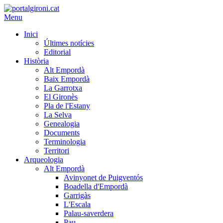
Menu
Inici
Últimes notícies
Editorial
Història
Alt Empordà
Baix Empordà
La Garrotxa
El Gironès
Pla de l'Estany
La Selva
Genealogia
Documents
Terminologia
Territori
Arqueologia
Alt Empordà
Avinyonet de Puigventós
Boadella d'Empordà
Garrigàs
L'Escala
Palau-saverdera
Pau