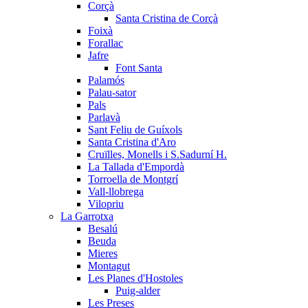
Corçà
Santa Cristina de Corçà
Foixà
Forallac
Jafre
Font Santa
Palamós
Palau-sator
Pals
Parlavà
Sant Feliu de Guíxols
Santa Cristina d'Aro
Cruïlles, Monells i S.Sadurní H.
La Tallada d'Empordà
Torroella de Montgrí
Vall-llobrega
Vilopriu
La Garrotxa
Besalú
Beuda
Mieres
Montagut
Les Planes d'Hostoles
Puig-alder
Les Preses