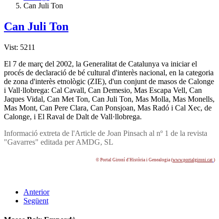
Can Juli Ton
Can Juli Ton
Vist: 5211
El 7 de març del 2002, la Generalitat de Catalunya va iniciar el
procés de declaració de bé cultural d'interès nacional, en la categoria
de zona d'interès etnològic (ZIE), d'un conjunt de masos de Calonge
i Vall·llobrega: Cal Cavall, Can Demesio, Mas Escapa Vell, Can
Jaques Vidal, Can Met Ton, Can Juli Ton, Mas Molla, Mas Monells,
Mas Mont, Can Pere Clara, Can Ponsjoan, Mas Radó i Cal Xec, de
Calonge, i El Raval de Dalt de Vall·llobrega.
Informació extreta de l'Article de Joan Pinsach al nº 1 de la revista
"Gavarres" editada per AMDG, SL
© Portal Gironí­ d'Història i Genealogia (
www.portalgironi.cat
)
Anterior
Següent