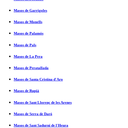
Masos de Garrigoles
Masos de Monells
Masos de Palamós
Masos de Pals
Masos de La Pera
Masos de Peratallada
Masos de Santa Cristina d'Aro
Masos de Rupià
Masos de Sant Llorenç de les Arenes
Masos de Serra de Daró
Masos de Sant Sadurní­ de l'Heura