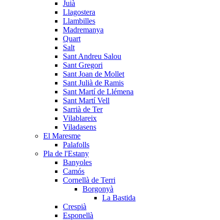
Juià
Llagostera
Llambilles
Madremanya
Quart
Salt
Sant Andreu Salou
Sant Gregori
Sant Joan de Mollet
Sant Julià de Ramis
Sant Martí de Llémena
Sant Martí Vell
Sarrià de Ter
Vilablareix
Viladasens
El Maresme
Palafolls
Pla de l'Estany
Banyoles
Camós
Cornellà de Terri
Borgonyà
La Bastida
Crespià
Esponellà