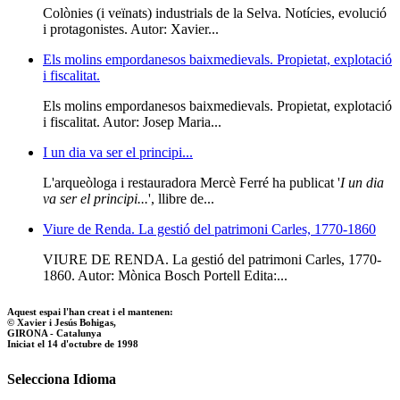
Colònies (i veïnats) industrials de la Selva. Notícies, evolució
i protagonistes. Autor: Xavier...
Els molins empordanesos baixmedievals. Propietat, explotació
i fiscalitat.
Els molins empordanesos baixmedievals. Propietat, explotació
i fiscalitat. Autor: Josep Maria...
I un dia va ser el principi...
L'arqueòloga i restauradora Mercè Ferré ha publicat '
I un dia
va ser el principi...
', llibre de...
Viure de Renda. La gestió del patrimoni Carles, 1770-1860
VIURE DE RENDA. La gestió del patrimoni Carles, 1770-
1860. Autor: Mònica Bosch Portell Edita:...
Aquest espai l'han creat i el mantenen:
© Xavier i Jesús Bohigas,
GIRONA - Catalunya
Iniciat el 14 d'octubre de 1998
Selecciona Idioma