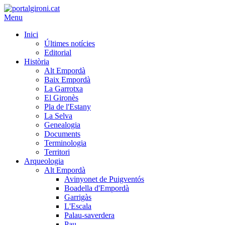
Menu
Inici
Últimes notícies
Editorial
Història
Alt Empordà
Baix Empordà
La Garrotxa
El Gironès
Pla de l'Estany
La Selva
Genealogia
Documents
Terminologia
Territori
Arqueologia
Alt Empordà
Avinyonet de Puigventós
Boadella d'Empordà
Garrigàs
L'Escala
Palau-saverdera
Pau