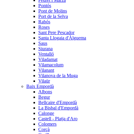
Pedret i Marzà
Pontós
Pont de Molins
Port de la Selva
Rabós
Roses
Sant Pere Pescador
Santa Llogaia d'Àlguema
Saus
Siurana
Ventalló
Viladamat
Vilamacolum
Vilanant
Vilanova de la Muga
Vilaür
Baix Empordà
Albons
Begur
Bellcaire d'Empordà
La Bisbal d'Empordà
Calonge
Castell - Platja d'Aro
Colomers
Corçà