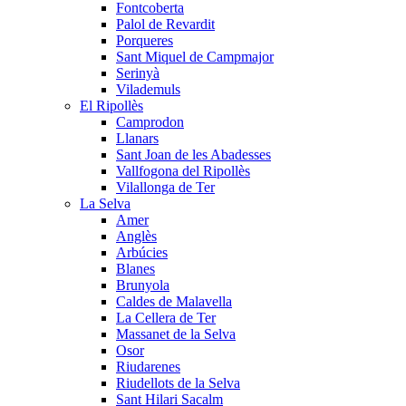
Fontcoberta
Palol de Revardit
Porqueres
Sant Miquel de Campmajor
Serinyà
Vilademuls
El Ripollès
Camprodon
Llanars
Sant Joan de les Abadesses
Vallfogona del Ripollès
Vilallonga de Ter
La Selva
Amer
Anglès
Arbúcies
Blanes
Brunyola
Caldes de Malavella
La Cellera de Ter
Massanet de la Selva
Osor
Riudarenes
Riudellots de la Selva
Sant Hilari Sacalm