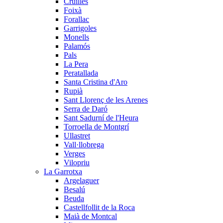
Cruïlles
Foixà
Forallac
Garrigoles
Monells
Palamós
Pals
La Pera
Peratallada
Santa Cristina d'Aro
Rupià
Sant Llorenç de les Arenes
Serra de Daró
Sant Sadurní de l'Heura
Torroella de Montgrí
Ullastret
Vall·llobrega
Verges
Vilopriu
La Garrotxa
Argelaguer
Besalú
Beuda
Castellfollit de la Roca
Maià de Montcal