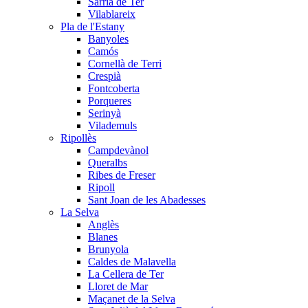
Sarrià de Ter
Vilablareix
Pla de l'Estany
Banyoles
Camós
Cornellà de Terri
Crespià
Fontcoberta
Porqueres
Serinyà
Vilademuls
Ripollès
Campdevànol
Queralbs
Ribes de Freser
Ripoll
Sant Joan de les Abadesses
La Selva
Anglès
Blanes
Brunyola
Caldes de Malavella
La Cellera de Ter
Lloret de Mar
Maçanet de la Selva