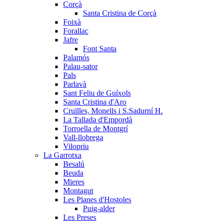
Corçà
Santa Cristina de Corçà
Foixà
Forallac
Jafre
Font Santa
Palamós
Palau-sator
Pals
Parlavà
Sant Feliu de Guíxols
Santa Cristina d'Aro
Cruïlles, Monells i S.Sadurní H.
La Tallada d'Empordà
Torroella de Montgrí
Vall-llobrega
Vilopriu
La Garrotxa
Besalú
Beuda
Mieres
Montagut
Les Planes d'Hostoles
Puig-alder
Les Preses