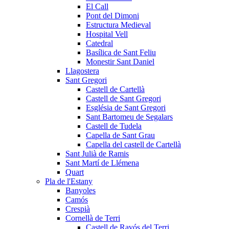
El Call
Pont del Dimoni
Estructura Medieval
Hospital Vell
Catedral
Basílica de Sant Feliu
Monestir Sant Daniel
Llagostera
Sant Gregori
Castell de Cartellà
Castell de Sant Gregori
Església de Sant Gregori
Sant Bartomeu de Segalars
Castell de Tudela
Capella de Sant Grau
Capella del castell de Cartellà
Sant Julià de Ramis
Sant Martí de Llémena
Quart
Pla de l'Estany
Banyoles
Camós
Crespià
Cornellà de Terri
Castell de Ravós del Terri