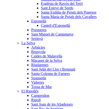
Església de Ravós del Terri
Sant Esteve de Sords
Santa Eulàlia de Pujals dels Pagesos
Santa Maria de Pujals dels Cavallers
Esponellà
Castell d'Esponellà
Porqueres
Sant Miquel de Campmajor
Serinyà
La Selva
Arbúcies
Brunyola
Caldes de Malavella
Maçanet de la Selva
Riudarenes
Sant Julià del Llor i Bonmatí
Santa Coloma de Farners
Susqueda
Vidreres
Tossa de Mar
El Ripollès
Camprodon
Ripoll
Sant Joan de les Abadesses
Sant Pau de Segúries