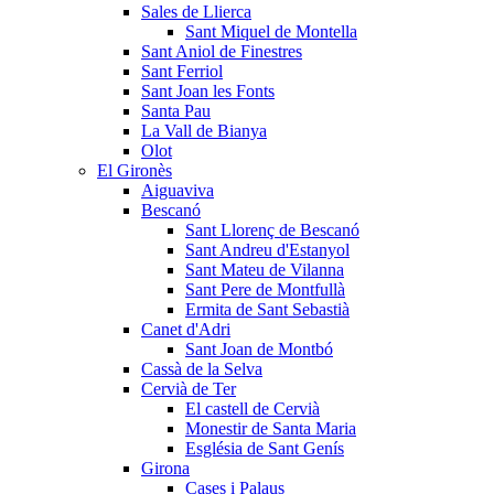
Sales de Llierca
Sant Miquel de Montella
Sant Aniol de Finestres
Sant Ferriol
Sant Joan les Fonts
Santa Pau
La Vall de Bianya
Olot
El Gironès
Aiguaviva
Bescanó
Sant Llorenç de Bescanó
Sant Andreu d'Estanyol
Sant Mateu de Vilanna
Sant Pere de Montfullà
Ermita de Sant Sebastià
Canet d'Adri
Sant Joan de Montbó
Cassà de la Selva
Cervià de Ter
El castell de Cervià
Monestir de Santa Maria
Església de Sant Genís
Girona
Cases i Palaus