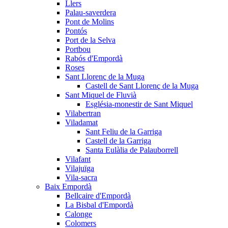
Llers
Palau-saverdera
Pont de Molins
Pontós
Port de la Selva
Portbou
Rabós d'Empordà
Roses
Sant Llorenç de la Muga
Castell de Sant Llorenç de la Muga
Sant Miquel de Fluvià
Església-monestir de Sant Miquel
Vilabertran
Viladamat
Sant Feliu de la Garriga
Castell de la Garriga
Santa Eulàlia de Palauborrell
Vilafant
Vilajuïga
Vila-sacra
Baix Empordà
Bellcaire d'Empordà
La Bisbal d'Empordà
Calonge
Colomers