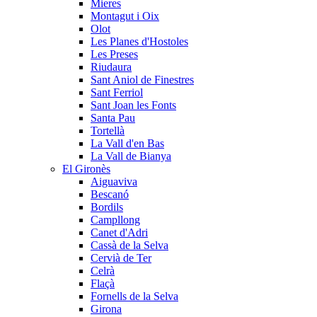
Mieres
Montagut i Oix
Olot
Les Planes d'Hostoles
Les Preses
Riudaura
Sant Aniol de Finestres
Sant Ferriol
Sant Joan les Fonts
Santa Pau
Tortellà
La Vall d'en Bas
La Vall de Bianya
El Gironès
Aiguaviva
Bescanó
Bordils
Campllong
Canet d'Adri
Cassà de la Selva
Cervià de Ter
Celrà
Flaçà
Fornells de la Selva
Girona