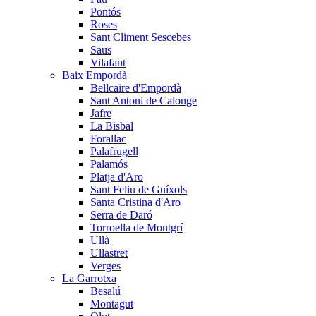
Pontós
Roses
Sant Climent Sescebes
Saus
Vilafant
Baix Empordà
Bellcaire d'Empordà
Sant Antoni de Calonge
Jafre
La Bisbal
Forallac
Palafrugell
Palamós
Platja d'Aro
Sant Feliu de Guíxols
Santa Cristina d'Aro
Serra de Daró
Torroella de Montgrí
Ullà
Ullastret
Verges
La Garrotxa
Besalú
Montagut