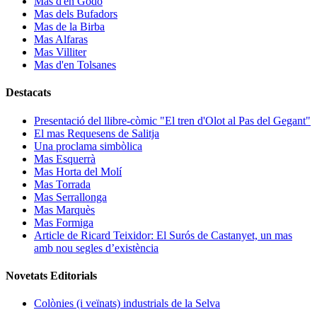
Mas d'en Godo
Mas dels Bufadors
Mas de la Birba
Mas Alfaras
Mas Villiter
Mas d'en Tolsanes
Destacats
Presentació del llibre-còmic "El tren d'Olot al Pas del Gegant"
El mas Requesens de Salitja
Una proclama simbòlica
Mas Esquerrà
Mas Horta del Molí
Mas Torrada
Mas Serrallonga
Mas Marquès
Mas Formiga
Article de Ricard Teixidor: El Surós de Castanyet, un mas
amb nou segles d’existència
Novetats Editorials
Colònies (i veïnats) industrials de la Selva