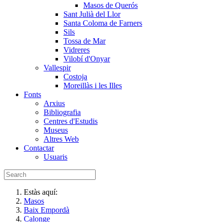
Masos de Querós
Sant Julià del Llor
Santa Coloma de Farners
Sils
Tossa de Mar
Vidreres
Vilobí d'Onyar
Vallespir
Costoja
Moreillàs i les Illes
Fonts
Arxius
Bibliografia
Centres d'Estudis
Museus
Altres Web
Contactar
Usuaris
Estàs aquí:
Masos
Baix Empordà
Calonge