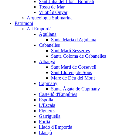
Sant Julià del Llor - Bonmatí
Tossa de Mar
Vilobí d'Onyar
Arqueologia Submarina
Patrimoni
Alt Empordà
Agullana
Santa Maria d'Agullana
Cabanelles
Sant Martí Sesserres
Santa Coloma de Cabanelles
Albanyà
Sant Martí de Corsavell
Sant Llorenç de Sous
Mare de Déu del Mont
Capmany
Santa Àgata de Capmany
Castelló d'Empúries
Espolla
L'Escala
Figueres
Garriguella
Fortià
Lladó d'Empordà
Llançà