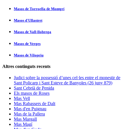
Masos de Torroella de Montgrí­
Masos d'Ullastret
Masos de Vall-llobrega
Masos de Verges
Masos de Vilopriu
Altres continguts recents
Judici sobre la possessió d’unes cel·les entre el monestir de
Sant Policarp i Sant Esteve de Banyoles (26 juny 879)
Sant Cebrià de Penida
Els masos de Roses
Mas Vell
Mas Rabassers de Dalt
Mas d'en Puignau
Mas de la Pallera
Mas Margall
Mas Magí