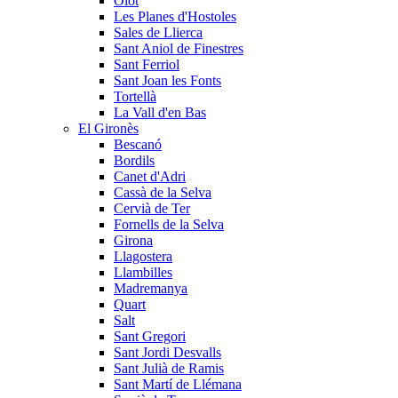
Olot
Les Planes d'Hostoles
Sales de Llierca
Sant Aniol de Finestres
Sant Ferriol
Sant Joan les Fonts
Tortellà
La Vall d'en Bas
El Gironès
Bescanó
Bordils
Canet d'Adri
Cassà de la Selva
Cervià de Ter
Fornells de la Selva
Girona
Llagostera
Llambilles
Madremanya
Quart
Salt
Sant Gregori
Sant Jordi Desvalls
Sant Julià de Ramis
Sant Martí de Llémana