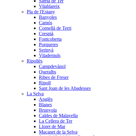
Sarrià de Ter
Vilablareix
Pla de l'Estany
Banyoles
Camós
Cornellà de Terri
Crespià
Fontcoberta
Porqueres
Serinyà
Vilademuls
Ripollès
Campdevànol
Queralbs
Ribes de Freser
Ripoll
Sant Joan de les Abadesses
La Selva
Anglès
Blanes
Brunyola
Caldes de Malavella
La Cellera de Ter
Lloret de Mar
Maçanet de la Selva