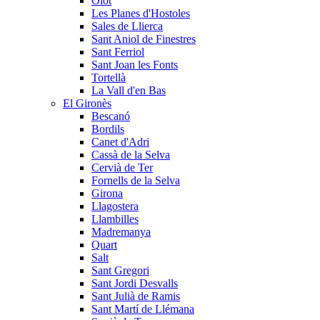
Olot
Les Planes d'Hostoles
Sales de Llierca
Sant Aniol de Finestres
Sant Ferriol
Sant Joan les Fonts
Tortellà
La Vall d'en Bas
El Gironès
Bescanó
Bordils
Canet d'Adri
Cassà de la Selva
Cervià de Ter
Fornells de la Selva
Girona
Llagostera
Llambilles
Madremanya
Quart
Salt
Sant Gregori
Sant Jordi Desvalls
Sant Julià de Ramis
Sant Martí de Llémana