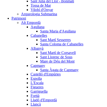
Sant Julià del Llor - Bonmatí
Tossa de Mar
Vilobí d'Onyar
Arqueologia Submarina
Patrimoni
Alt Empordà
Agullana
Santa Maria d'Agullana
Cabanelles
Sant Martí Sesserres
Santa Coloma de Cabanelles
Albanyà
Sant Martí de Corsavell
Sant Llorenç de Sous
Mare de Déu del Mont
Capmany
Santa Àgata de Capmany
Castelló d'Empúries
Espolla
L'Escala
Figueres
Garriguella
Fortià
Lladó d'Empordà
Llançà