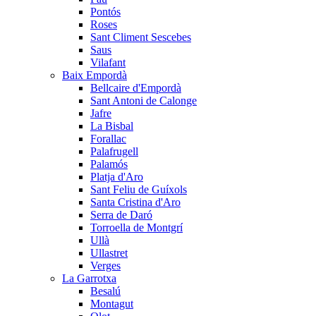
Pontós
Roses
Sant Climent Sescebes
Saus
Vilafant
Baix Empordà
Bellcaire d'Empordà
Sant Antoni de Calonge
Jafre
La Bisbal
Forallac
Palafrugell
Palamós
Platja d'Aro
Sant Feliu de Guíxols
Santa Cristina d'Aro
Serra de Daró
Torroella de Montgrí
Ullà
Ullastret
Verges
La Garrotxa
Besalú
Montagut