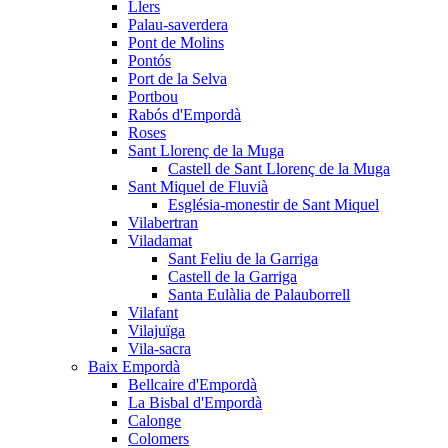
Llers
Palau-saverdera
Pont de Molins
Pontós
Port de la Selva
Portbou
Rabós d'Empordà
Roses
Sant Llorenç de la Muga
Castell de Sant Llorenç de la Muga
Sant Miquel de Fluvià
Església-monestir de Sant Miquel
Vilabertran
Viladamat
Sant Feliu de la Garriga
Castell de la Garriga
Santa Eulàlia de Palauborrell
Vilafant
Vilajuïga
Vila-sacra
Baix Empordà
Bellcaire d'Empordà
La Bisbal d'Empordà
Calonge
Colomers