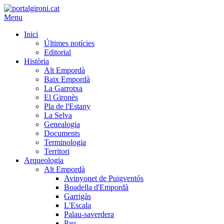
Menu
Inici
Últimes notícies
Editorial
Història
Alt Empordà
Baix Empordà
La Garrotxa
El Gironès
Pla de l'Estany
La Selva
Genealogia
Documents
Terminologia
Territori
Arqueologia
Alt Empordà
Avinyonet de Puigventós
Boadella d'Empordà
Garrigàs
L'Escala
Palau-saverdera
Pau