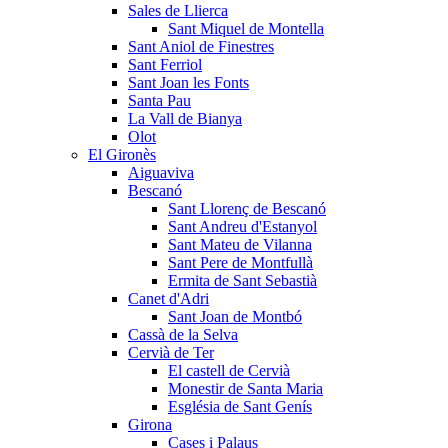
Sales de Llierca
Sant Miquel de Montella
Sant Aniol de Finestres
Sant Ferriol
Sant Joan les Fonts
Santa Pau
La Vall de Bianya
Olot
El Gironès
Aiguaviva
Bescanó
Sant Llorenç de Bescanó
Sant Andreu d'Estanyol
Sant Mateu de Vilanna
Sant Pere de Montfullà
Ermita de Sant Sebastià
Canet d'Adri
Sant Joan de Montbó
Cassà de la Selva
Cervià de Ter
El castell de Cervià
Monestir de Santa Maria
Església de Sant Genís
Girona
Cases i Palaus