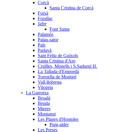
Corçà
Santa Cristina de Corçà
Foixà
Forallac
Jafre
Font Santa
Palamós
Palau-sator
Pals
Parlavà
Sant Feliu de Guíxols
Santa Cristina d'Aro
Cruïlles, Monells i S.Sadurní H.
La Tallada d'Empordà
Torroella de Montgrí
Vall-llobrega
Vilopriu
La Garrotxa
Besalú
Beuda
Mieres
Montagut
Les Planes d'Hostoles
Puig-alder
Les Preses