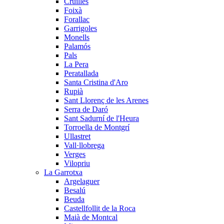
Cruïlles
Foixà
Forallac
Garrigoles
Monells
Palamós
Pals
La Pera
Peratallada
Santa Cristina d'Aro
Rupià
Sant Llorenç de les Arenes
Serra de Daró
Sant Sadurní de l'Heura
Torroella de Montgrí
Ullastret
Vall·llobrega
Verges
Vilopriu
La Garrotxa
Argelaguer
Besalú
Beuda
Castellfollit de la Roca
Maià de Montcal