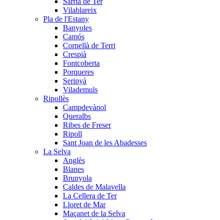
Sarrià de Ter
Vilablareix
Pla de l'Estany
Banyoles
Camós
Cornellà de Terri
Crespià
Fontcoberta
Porqueres
Serinyà
Vilademuls
Ripollès
Campdevànol
Queralbs
Ribes de Freser
Ripoll
Sant Joan de les Abadesses
La Selva
Anglès
Blanes
Brunyola
Caldes de Malavella
La Cellera de Ter
Lloret de Mar
Maçanet de la Selva