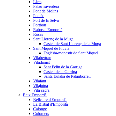
Llers
Palau-saverdera
Pont de Molins
Pontós
Port de la Selva
Portbou
Rabós d'Empordà
Roses
Sant Llorenç de la Muga
Castell de Sant Llorenç de la Muga
Sant Miquel de Fluvià
Església-monestir de Sant Miquel
Vilabertran
Viladamat
Sant Feliu de la Garriga
Castell de la Garriga
Santa Eulàlia de Palauborrell
Vilafant
Vilajuïga
Vila-sacra
Baix Empordà
Bellcaire d'Empordà
La Bisbal d'Empordà
Calonge
Colomers