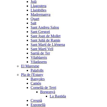
Juià
Llagostera
Llambilles
Madremanya
Quart
Salt
Sant Andreu Salou
Sant Gregori
Sant Joan de Mollet
Sant Julià de Ramis
Sant Martí de Llémena
Sant Martí Vell
Sarrià de Ter
Vilablareix
Viladasens
El Maresme
Palafolls
Pla de l'Estany
Banyoles
Camós
Cornellà de Terri
Borgonyà
La Bastida
Crespià
Esponellà