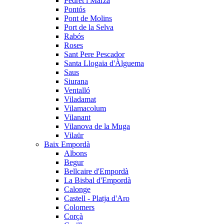
Pedret i Marzà
Pontós
Pont de Molins
Port de la Selva
Rabós
Roses
Sant Pere Pescador
Santa Llogaia d'Àlguema
Saus
Siurana
Ventalló
Viladamat
Vilamacolum
Vilanant
Vilanova de la Muga
Vilaür
Baix Empordà
Albons
Begur
Bellcaire d'Empordà
La Bisbal d'Empordà
Calonge
Castell - Platja d'Aro
Colomers
Corçà