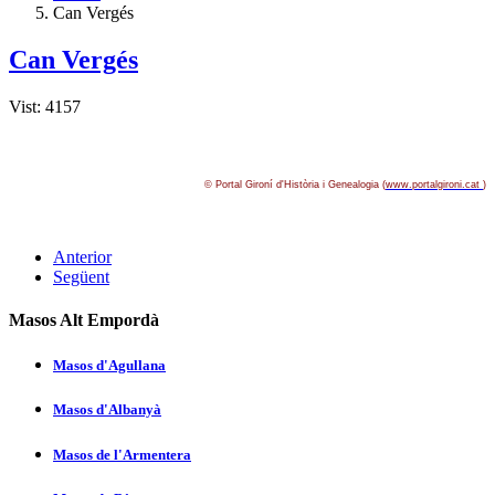
Can Vergés
Can Vergés
Vist: 4157
© Portal Gironí­ d'Història i Genealogia (
www.portalgironi.cat
)
Anterior
Següent
Masos Alt Empordà
Masos d'Agullana
Masos d'Albanyà
Masos de l'Armentera