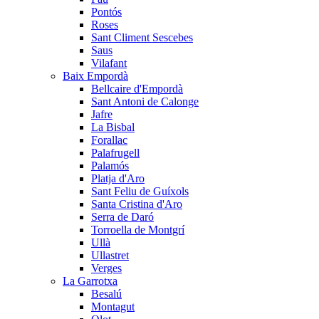
Pontós
Roses
Sant Climent Sescebes
Saus
Vilafant
Baix Empordà
Bellcaire d'Empordà
Sant Antoni de Calonge
Jafre
La Bisbal
Forallac
Palafrugell
Palamós
Platja d'Aro
Sant Feliu de Guíxols
Santa Cristina d'Aro
Serra de Daró
Torroella de Montgrí
Ullà
Ullastret
Verges
La Garrotxa
Besalú
Montagut