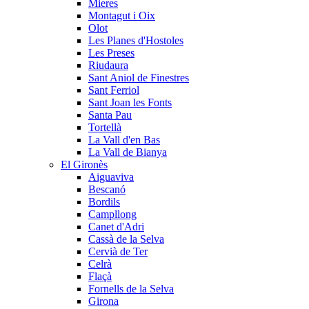
Mieres
Montagut i Oix
Olot
Les Planes d'Hostoles
Les Preses
Riudaura
Sant Aniol de Finestres
Sant Ferriol
Sant Joan les Fonts
Santa Pau
Tortellà
La Vall d'en Bas
La Vall de Bianya
El Gironès
Aiguaviva
Bescanó
Bordils
Campllong
Canet d'Adri
Cassà de la Selva
Cervià de Ter
Celrà
Flaçà
Fornells de la Selva
Girona