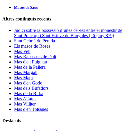
Masos de Saus
Altres continguts recents
Judici sobre la possessió d’unes cel·les entre el monestir de
Sant Policarp i Sant Esteve de Banyoles (26 juny 879)
Sant Cebrià de Penida
Els masos de Roses
Mas Vell
Mas Rabassers de Dalt
Mas d'en Puignau
Mas de la Pallera
Mas Margall
Mas Magí
Mas d'en Godo
Mas dels Bufadors
Mas de la Birba
Mas Alfaras
Mas Villiter
Mas d'en Tolsanes
Destacats