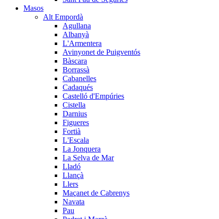
Masos
Alt Empordà
Agullana
Albanyà
L'Armentera
Avinyonet de Puigventós
Bàscara
Borrassà
Cabanelles
Cadaqués
Castelló d'Empúries
Cistella
Darnius
Figueres
Fortià
L'Escala
La Jonquera
La Selva de Mar
Lladó
Llançà
Llers
Maçanet de Cabrenys
Navata
Pau