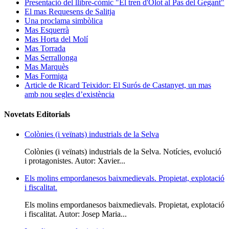
Presentació del llibre-còmic "El tren d'Olot al Pas del Gegant"
El mas Requesens de Salitja
Una proclama simbòlica
Mas Esquerrà
Mas Horta del Molí
Mas Torrada
Mas Serrallonga
Mas Marquès
Mas Formiga
Article de Ricard Teixidor: El Surós de Castanyet, un mas
amb nou segles d’existència
Novetats Editorials
Colònies (i veïnats) industrials de la Selva
Colònies (i veïnats) industrials de la Selva. Notícies, evolució
i protagonistes. Autor: Xavier...
Els molins empordanesos baixmedievals. Propietat, explotació
i fiscalitat.
Els molins empordanesos baixmedievals. Propietat, explotació
i fiscalitat. Autor: Josep Maria...