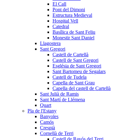
El Call
Pont del Dimoni
Estructura Medieval
Hospital Vell
Catedral
Basílica de Sant Feliu
Monestir Sant Daniel
Llagostera
Sant Gregori
Castell de Cartellà
Castell de Sant Gregori
Església de Sant Gregori
Sant Bartomeu de Segalars
Castell de Tudela
Capella de Sant Grau
Capella del castell de Cartellà
Sant Julià de Ramis
Sant Martí de Llémena
Quart
Pla de l'Estany
Banyoles
Camós
Crespià
Cornellà de Terri
Castell de Ravós del Terri