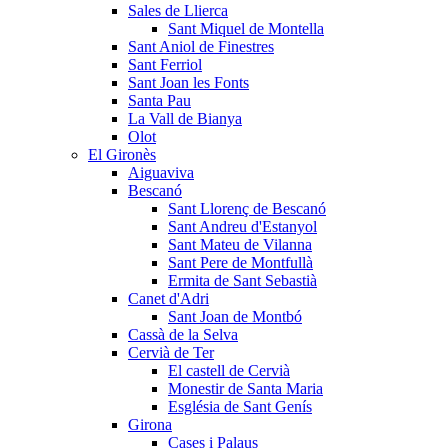
Sales de Llierca
Sant Miquel de Montella
Sant Aniol de Finestres
Sant Ferriol
Sant Joan les Fonts
Santa Pau
La Vall de Bianya
Olot
El Gironès
Aiguaviva
Bescanó
Sant Llorenç de Bescanó
Sant Andreu d'Estanyol
Sant Mateu de Vilanna
Sant Pere de Montfullà
Ermita de Sant Sebastià
Canet d'Adri
Sant Joan de Montbó
Cassà de la Selva
Cervià de Ter
El castell de Cervià
Monestir de Santa Maria
Església de Sant Genís
Girona
Cases i Palaus