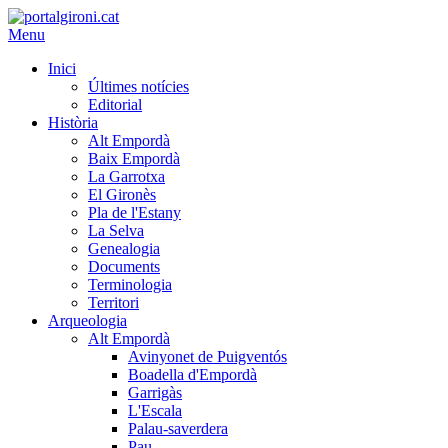
Menu
Inici
Últimes notícies
Editorial
Història
Alt Empordà
Baix Empordà
La Garrotxa
El Gironès
Pla de l'Estany
La Selva
Genealogia
Documents
Terminologia
Territori
Arqueologia
Alt Empordà
Avinyonet de Puigventós
Boadella d'Empordà
Garrigàs
L'Escala
Palau-saverdera
Pau