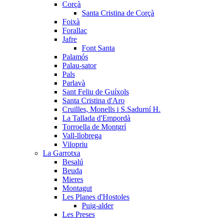
Corçà
Santa Cristina de Corçà
Foixà
Forallac
Jafre
Font Santa
Palamós
Palau-sator
Pals
Parlavà
Sant Feliu de Guíxols
Santa Cristina d'Aro
Cruïlles, Monells i S.Sadurní H.
La Tallada d'Empordà
Torroella de Montgrí
Vall-llobrega
Vilopriu
La Garrotxa
Besalú
Beuda
Mieres
Montagut
Les Planes d'Hostoles
Puig-alder
Les Preses