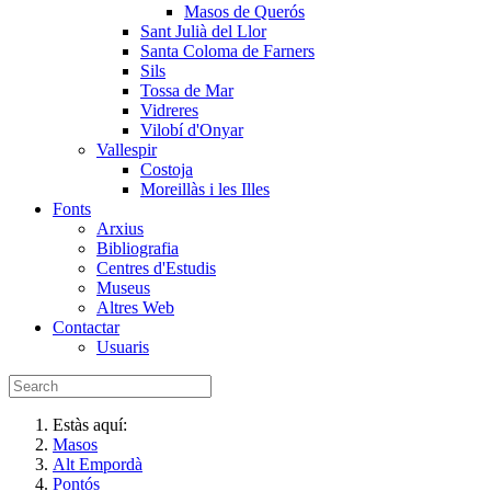
Masos de Querós
Sant Julià del Llor
Santa Coloma de Farners
Sils
Tossa de Mar
Vidreres
Vilobí d'Onyar
Vallespir
Costoja
Moreillàs i les Illes
Fonts
Arxius
Bibliografia
Centres d'Estudis
Museus
Altres Web
Contactar
Usuaris
Estàs aquí:
Masos
Alt Empordà
Pontós