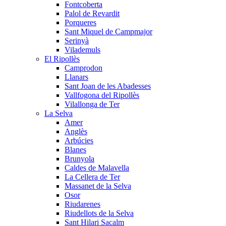
Fontcoberta
Palol de Revardit
Porqueres
Sant Miquel de Campmajor
Serinyà
Vilademuls
El Ripollès
Camprodon
Llanars
Sant Joan de les Abadesses
Vallfogona del Ripollès
Vilallonga de Ter
La Selva
Amer
Anglès
Arbúcies
Blanes
Brunyola
Caldes de Malavella
La Cellera de Ter
Massanet de la Selva
Osor
Riudarenes
Riudellots de la Selva
Sant Hilari Sacalm