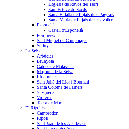
Església de Ravós del Terri
Sant Esteve de Sords
Santa Eulàlia de Pujals dels Pagesos
Santa Maria de Pujals dels Cavallers
Esponellà
Castell d'Esponellà
Porqueres
Sant Miquel de Campmajor
Serinyà
La Selva
Arbúcies
Brunyola
Caldes de Malavella
Maçanet de la Selva
Riudarenes
Sant Julià del Llor i Bonmatí
Santa Coloma de Farners
Susqueda
Vidreres
Tossa de Mar
El Ripollès
Camprodon
Ripoll
Sant Joan de les Abadesses
Sant Pau de Segúries