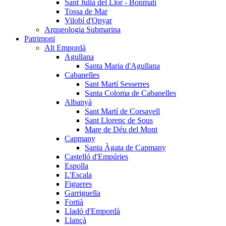
Sant Julià del Llor - Bonmatí
Tossa de Mar
Vilobí d'Onyar
Arqueologia Submarina
Patrimoni
Alt Empordà
Agullana
Santa Maria d'Agullana
Cabanelles
Sant Martí Sesserres
Santa Coloma de Cabanelles
Albanyà
Sant Martí de Corsavell
Sant Llorenç de Sous
Mare de Déu del Mont
Capmany
Santa Àgata de Capmany
Castelló d'Empúries
Espolla
L'Escala
Figueres
Garriguella
Fortià
Lladó d'Empordà
Llançà