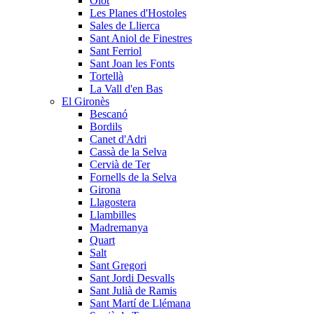
Olot
Les Planes d'Hostoles
Sales de Llierca
Sant Aniol de Finestres
Sant Ferriol
Sant Joan les Fonts
Tortellà
La Vall d'en Bas
El Gironès
Bescanó
Bordils
Canet d'Adri
Cassà de la Selva
Cervià de Ter
Fornells de la Selva
Girona
Llagostera
Llambilles
Madremanya
Quart
Salt
Sant Gregori
Sant Jordi Desvalls
Sant Julià de Ramis
Sant Martí de Llémana