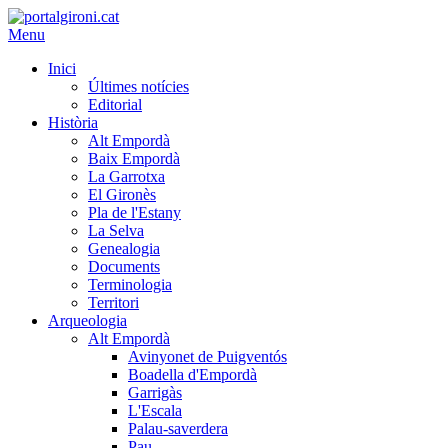
Menu
Inici
Últimes notícies
Editorial
Història
Alt Empordà
Baix Empordà
La Garrotxa
El Gironès
Pla de l'Estany
La Selva
Genealogia
Documents
Terminologia
Territori
Arqueologia
Alt Empordà
Avinyonet de Puigventós
Boadella d'Empordà
Garrigàs
L'Escala
Palau-saverdera
Pau