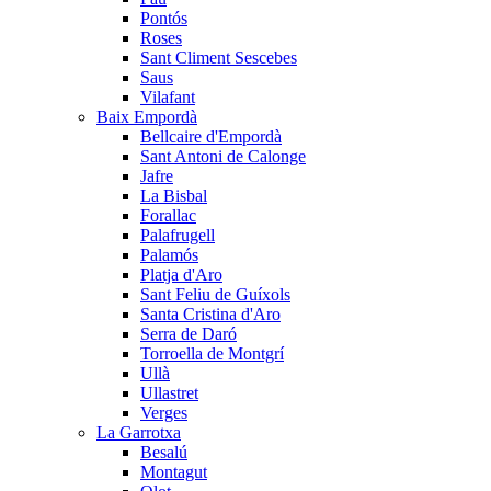
Pontós
Roses
Sant Climent Sescebes
Saus
Vilafant
Baix Empordà
Bellcaire d'Empordà
Sant Antoni de Calonge
Jafre
La Bisbal
Forallac
Palafrugell
Palamós
Platja d'Aro
Sant Feliu de Guíxols
Santa Cristina d'Aro
Serra de Daró
Torroella de Montgrí
Ullà
Ullastret
Verges
La Garrotxa
Besalú
Montagut