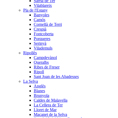
Sarrià de Ter
Vilablareix
Pla de l'Estany
Banyoles
Camós
Cornellà de Terri
Crespià
Fontcoberta
Porqueres
Serinyà
Vilademuls
Ripollès
Campdevànol
Queralbs
Ribes de Freser
Ripoll
Sant Joan de les Abadesses
La Selva
Anglès
Blanes
Brunyola
Caldes de Malavella
La Cellera de Ter
Lloret de Mar
Maçanet de la Selva