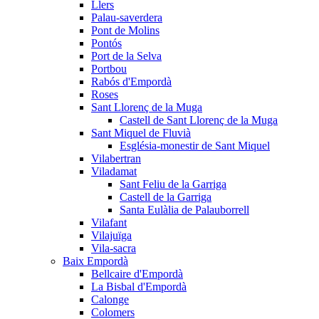
Llers
Palau-saverdera
Pont de Molins
Pontós
Port de la Selva
Portbou
Rabós d'Empordà
Roses
Sant Llorenç de la Muga
Castell de Sant Llorenç de la Muga
Sant Miquel de Fluvià
Església-monestir de Sant Miquel
Vilabertran
Viladamat
Sant Feliu de la Garriga
Castell de la Garriga
Santa Eulàlia de Palauborrell
Vilafant
Vilajuïga
Vila-sacra
Baix Empordà
Bellcaire d'Empordà
La Bisbal d'Empordà
Calonge
Colomers