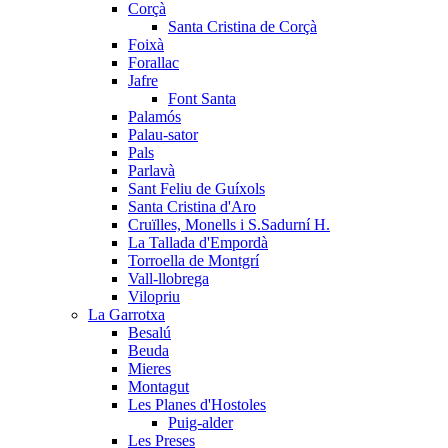
Corçà
Santa Cristina de Corçà
Foixà
Forallac
Jafre
Font Santa
Palamós
Palau-sator
Pals
Parlavà
Sant Feliu de Guíxols
Santa Cristina d'Aro
Cruïlles, Monells i S.Sadurní H.
La Tallada d'Empordà
Torroella de Montgrí
Vall-llobrega
Vilopriu
La Garrotxa
Besalú
Beuda
Mieres
Montagut
Les Planes d'Hostoles
Puig-alder
Les Preses