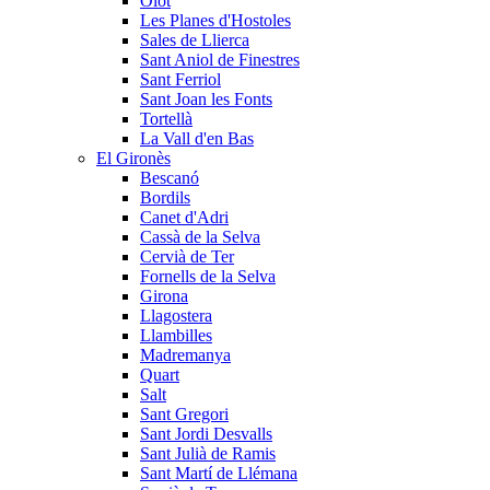
Olot
Les Planes d'Hostoles
Sales de Llierca
Sant Aniol de Finestres
Sant Ferriol
Sant Joan les Fonts
Tortellà
La Vall d'en Bas
El Gironès
Bescanó
Bordils
Canet d'Adri
Cassà de la Selva
Cervià de Ter
Fornells de la Selva
Girona
Llagostera
Llambilles
Madremanya
Quart
Salt
Sant Gregori
Sant Jordi Desvalls
Sant Julià de Ramis
Sant Martí de Llémana