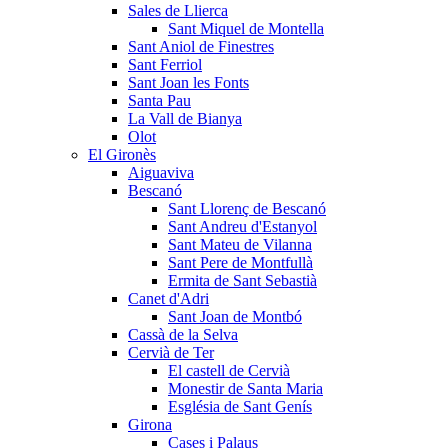
Sales de Llierca
Sant Miquel de Montella
Sant Aniol de Finestres
Sant Ferriol
Sant Joan les Fonts
Santa Pau
La Vall de Bianya
Olot
El Gironès
Aiguaviva
Bescanó
Sant Llorenç de Bescanó
Sant Andreu d'Estanyol
Sant Mateu de Vilanna
Sant Pere de Montfullà
Ermita de Sant Sebastià
Canet d'Adri
Sant Joan de Montbó
Cassà de la Selva
Cervià de Ter
El castell de Cervià
Monestir de Santa Maria
Església de Sant Genís
Girona
Cases i Palaus