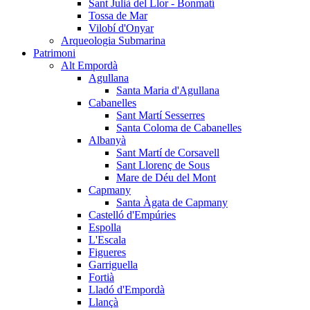
Sant Julià del Llor - Bonmatí
Tossa de Mar
Vilobí d'Onyar
Arqueologia Submarina
Patrimoni
Alt Empordà
Agullana
Santa Maria d'Agullana
Cabanelles
Sant Martí Sesserres
Santa Coloma de Cabanelles
Albanyà
Sant Martí de Corsavell
Sant Llorenç de Sous
Mare de Déu del Mont
Capmany
Santa Àgata de Capmany
Castelló d'Empúries
Espolla
L'Escala
Figueres
Garriguella
Fortià
Lladó d'Empordà
Llançà