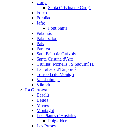
Corçà
Santa Cristina de Corçà
Foixà
Forallac
Jafre
Font Santa
Palamós
Palau-sator
Pals
Parlavà
Sant Feliu de Guíxols
Santa Cristina d'Aro
Cruïlles, Monells i S.Sadurní H.
La Tallada d'Empordà
Torroella de Montgrí
Vall-llobrega
Vilopriu
La Garrotxa
Besalú
Beuda
Mieres
Montagut
Les Planes d'Hostoles
Puig-alder
Les Preses