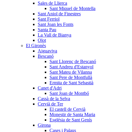
Sales de Llierca
Sant Miquel de Montella
Sant Aniol de Finestres
Sant Ferriol
Sant Joan les Fonts
Santa Pau
La Vall de Bianya
Olot
El Gironès
Aiguaviva
Bescanó
Sant Llorenç de Bescanó
Sant Andreu d'Estanyol
Sant Mateu de Vilanna
Sant Pere de Montfullà
Ermita de Sant Sebastià
Canet d'Adri
Sant Joan de Montbó
Cassà de la Selva
Cervià de Ter
El castell de Cervià
Monestir de Santa Maria
Església de Sant Genís
Girona
Cases i Palaus