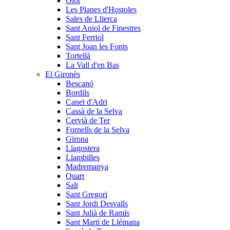
Olot
Les Planes d'Hostoles
Sales de Llierca
Sant Aniol de Finestres
Sant Ferriol
Sant Joan les Fonts
Tortellà
La Vall d'en Bas
El Gironès
Bescanó
Bordils
Canet d'Adri
Cassà de la Selva
Cervià de Ter
Fornells de la Selva
Girona
Llagostera
Llambilles
Madremanya
Quart
Salt
Sant Gregori
Sant Jordi Desvalls
Sant Julià de Ramis
Sant Martí de Llémana