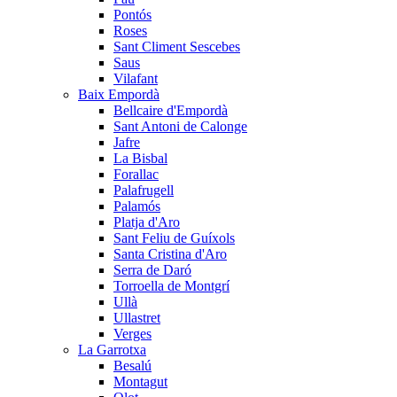
Pontós
Roses
Sant Climent Sescebes
Saus
Vilafant
Baix Empordà
Bellcaire d'Empordà
Sant Antoni de Calonge
Jafre
La Bisbal
Forallac
Palafrugell
Palamós
Platja d'Aro
Sant Feliu de Guíxols
Santa Cristina d'Aro
Serra de Daró
Torroella de Montgrí
Ullà
Ullastret
Verges
La Garrotxa
Besalú
Montagut