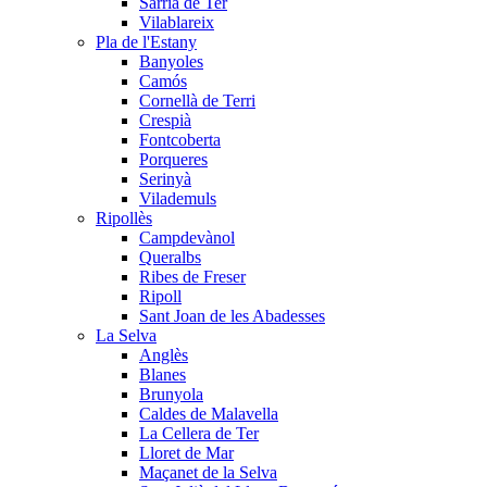
Sarrià de Ter
Vilablareix
Pla de l'Estany
Banyoles
Camós
Cornellà de Terri
Crespià
Fontcoberta
Porqueres
Serinyà
Vilademuls
Ripollès
Campdevànol
Queralbs
Ribes de Freser
Ripoll
Sant Joan de les Abadesses
La Selva
Anglès
Blanes
Brunyola
Caldes de Malavella
La Cellera de Ter
Lloret de Mar
Maçanet de la Selva