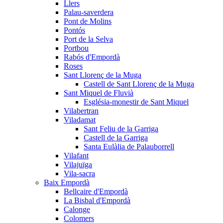
Llers
Palau-saverdera
Pont de Molins
Pontós
Port de la Selva
Portbou
Rabós d'Empordà
Roses
Sant Llorenç de la Muga
Castell de Sant Llorenç de la Muga
Sant Miquel de Fluvià
Església-monestir de Sant Miquel
Vilabertran
Viladamat
Sant Feliu de la Garriga
Castell de la Garriga
Santa Eulàlia de Palauborrell
Vilafant
Vilajuïga
Vila-sacra
Baix Empordà
Bellcaire d'Empordà
La Bisbal d'Empordà
Calonge
Colomers