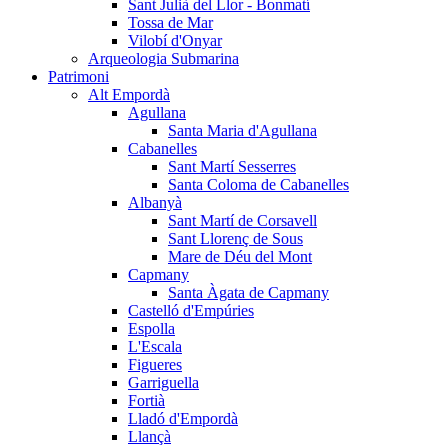
Sant Julià del Llor - Bonmatí
Tossa de Mar
Vilobí d'Onyar
Arqueologia Submarina
Patrimoni
Alt Empordà
Agullana
Santa Maria d'Agullana
Cabanelles
Sant Martí Sesserres
Santa Coloma de Cabanelles
Albanyà
Sant Martí de Corsavell
Sant Llorenç de Sous
Mare de Déu del Mont
Capmany
Santa Àgata de Capmany
Castelló d'Empúries
Espolla
L'Escala
Figueres
Garriguella
Fortià
Lladó d'Empordà
Llançà