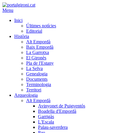
Menu
Inici
Últimes notícies
Editorial
Història
Alt Empordà
Baix Empordà
La Garrotxa
El Gironès
Pla de l'Estany
La Selva
Genealogia
Documents
Terminologia
Territori
Arqueologia
Alt Empordà
Avinyonet de Puigventós
Boadella d'Empordà
Garrigàs
L'Escala
Palau-saverdera
Pau