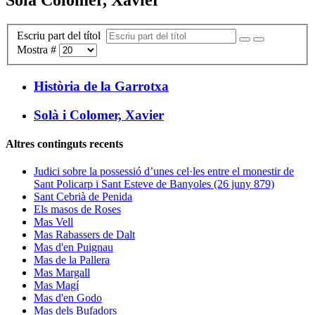
Escriu part del títol
Mostra #
Història de la Garrotxa
Solà i Colomer, Xavier
Altres continguts recents
Judici sobre la possessió d’unes cel·les entre el monestir de
Sant Policarp i Sant Esteve de Banyoles (26 juny 879)
Sant Cebrià de Penida
Els masos de Roses
Mas Vell
Mas Rabassers de Dalt
Mas d'en Puignau
Mas de la Pallera
Mas Margall
Mas Magí
Mas d'en Godo
Mas dels Bufadors