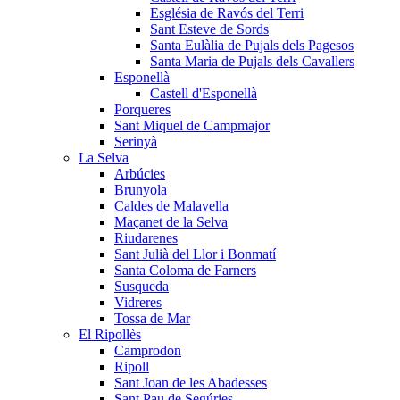
Església de Ravós del Terri
Sant Esteve de Sords
Santa Eulàlia de Pujals dels Pagesos
Santa Maria de Pujals dels Cavallers
Esponellà
Castell d'Esponellà
Porqueres
Sant Miquel de Campmajor
Serinyà
La Selva
Arbúcies
Brunyola
Caldes de Malavella
Maçanet de la Selva
Riudarenes
Sant Julià del Llor i Bonmatí
Santa Coloma de Farners
Susqueda
Vidreres
Tossa de Mar
El Ripollès
Camprodon
Ripoll
Sant Joan de les Abadesses
Sant Pau de Segúries