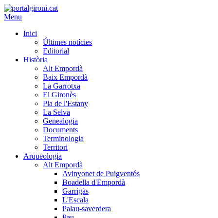
Menu
Inici
Últimes notícies
Editorial
Història
Alt Empordà
Baix Empordà
La Garrotxa
El Gironès
Pla de l'Estany
La Selva
Genealogia
Documents
Terminologia
Territori
Arqueologia
Alt Empordà
Avinyonet de Puigventós
Boadella d'Empordà
Garrigàs
L'Escala
Palau-saverdera
Pau