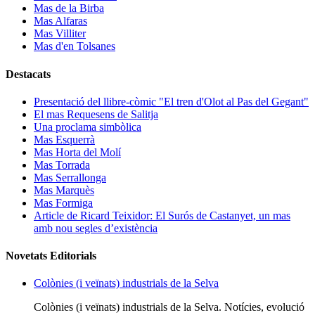
Mas de la Birba
Mas Alfaras
Mas Villiter
Mas d'en Tolsanes
Destacats
Presentació del llibre-còmic "El tren d'Olot al Pas del Gegant"
El mas Requesens de Salitja
Una proclama simbòlica
Mas Esquerrà
Mas Horta del Molí
Mas Torrada
Mas Serrallonga
Mas Marquès
Mas Formiga
Article de Ricard Teixidor: El Surós de Castanyet, un mas
amb nou segles d’existència
Novetats Editorials
Colònies (i veïnats) industrials de la Selva
Colònies (i veïnats) industrials de la Selva. Notícies, evolució