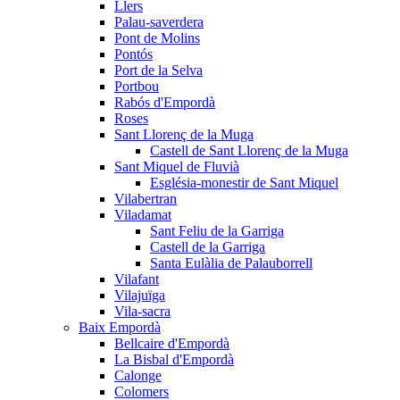
Llers
Palau-saverdera
Pont de Molins
Pontós
Port de la Selva
Portbou
Rabós d'Empordà
Roses
Sant Llorenç de la Muga
Castell de Sant Llorenç de la Muga
Sant Miquel de Fluvià
Església-monestir de Sant Miquel
Vilabertran
Viladamat
Sant Feliu de la Garriga
Castell de la Garriga
Santa Eulàlia de Palauborrell
Vilafant
Vilajuïga
Vila-sacra
Baix Empordà
Bellcaire d'Empordà
La Bisbal d'Empordà
Calonge
Colomers