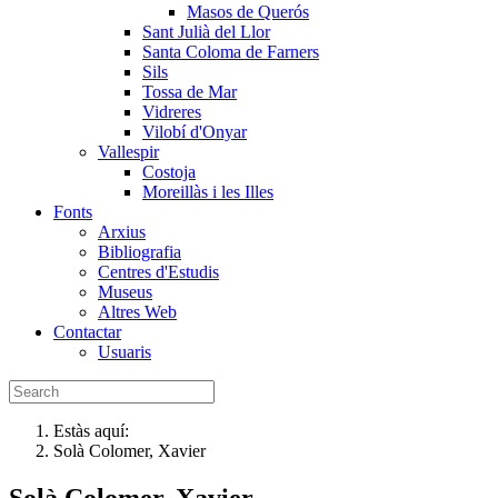
Masos de Querós
Sant Julià del Llor
Santa Coloma de Farners
Sils
Tossa de Mar
Vidreres
Vilobí d'Onyar
Vallespir
Costoja
Moreillàs i les Illes
Fonts
Arxius
Bibliografia
Centres d'Estudis
Museus
Altres Web
Contactar
Usuaris
Estàs aquí:
Solà Colomer, Xavier
Solà Colomer, Xavier