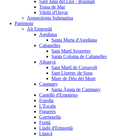
Sant Julià del Llor - Bonmatí
Tossa de Mar
Vilobí d'Onyar
Arqueologia Submarina
Patrimoni
Alt Empordà
Agullana
Santa Maria d'Agullana
Cabanelles
Sant Martí Sesserres
Santa Coloma de Cabanelles
Albanyà
Sant Martí de Corsavell
Sant Llorenç de Sous
Mare de Déu del Mont
Capmany
Santa Àgata de Capmany
Castelló d'Empúries
Espolla
L'Escala
Figueres
Garriguella
Fortià
Lladó d'Empordà
Llançà