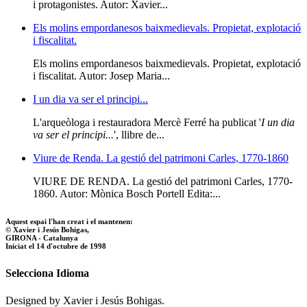
i protagonistes. Autor: Xavier...
Els molins empordanesos baixmedievals. Propietat, explotació
i fiscalitat.
Els molins empordanesos baixmedievals. Propietat, explotació
i fiscalitat. Autor: Josep Maria...
I un dia va ser el principi...
L'arqueòloga i restauradora Mercè Ferré ha publicat '
I un dia
va ser el principi...
', llibre de...
Viure de Renda. La gestió del patrimoni Carles, 1770-1860
VIURE DE RENDA. La gestió del patrimoni Carles, 1770-
1860. Autor: Mònica Bosch Portell Edita:...
Aquest espai l'han creat i el mantenen:
© Xavier i Jesús Bohigas,
GIRONA - Catalunya
Iniciat el 14 d'octubre de 1998
Selecciona Idioma
Designed by Xavier i Jesús Bohigas.