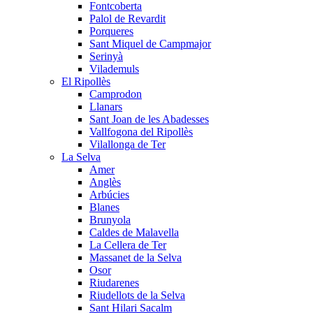
Fontcoberta
Palol de Revardit
Porqueres
Sant Miquel de Campmajor
Serinyà
Vilademuls
El Ripollès
Camprodon
Llanars
Sant Joan de les Abadesses
Vallfogona del Ripollès
Vilallonga de Ter
La Selva
Amer
Anglès
Arbúcies
Blanes
Brunyola
Caldes de Malavella
La Cellera de Ter
Massanet de la Selva
Osor
Riudarenes
Riudellots de la Selva
Sant Hilari Sacalm