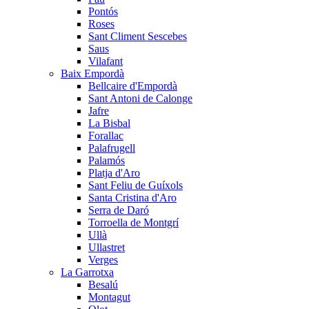
Pontós
Roses
Sant Climent Sescebes
Saus
Vilafant
Baix Empordà
Bellcaire d'Empordà
Sant Antoni de Calonge
Jafre
La Bisbal
Forallac
Palafrugell
Palamós
Platja d'Aro
Sant Feliu de Guíxols
Santa Cristina d'Aro
Serra de Daró
Torroella de Montgrí
Ullà
Ullastret
Verges
La Garrotxa
Besalú
Montagut