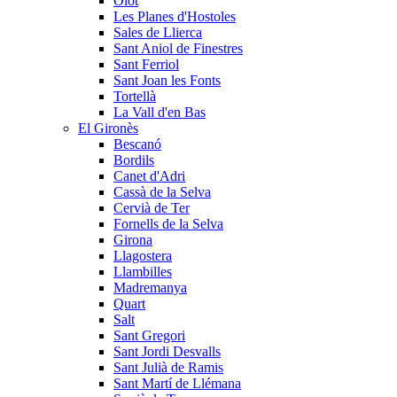
Olot
Les Planes d'Hostoles
Sales de Llierca
Sant Aniol de Finestres
Sant Ferriol
Sant Joan les Fonts
Tortellà
La Vall d'en Bas
El Gironès
Bescanó
Bordils
Canet d'Adri
Cassà de la Selva
Cervià de Ter
Fornells de la Selva
Girona
Llagostera
Llambilles
Madremanya
Quart
Salt
Sant Gregori
Sant Jordi Desvalls
Sant Julià de Ramis
Sant Martí de Llémana