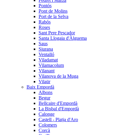
Pedret i Marzà
Pontós
Pont de Molins
Port de la Selva
Rabós
Roses
Sant Pere Pescador
Santa Llogaia d'Àlguema
Saus
Siurana
Ventalló
Viladamat
Vilamacolum
Vilanant
Vilanova de la Muga
Vilaür
Baix Empordà
Albons
Begur
Bellcaire d'Empordà
La Bisbal d'Empordà
Calonge
Castell - Platja d'Aro
Colomers
Corçà