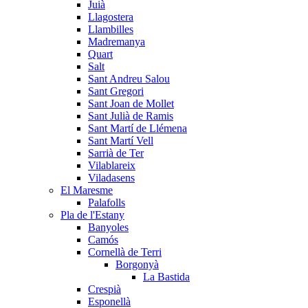
Juià
Llagostera
Llambilles
Madremanya
Quart
Salt
Sant Andreu Salou
Sant Gregori
Sant Joan de Mollet
Sant Julià de Ramis
Sant Martí de Llémena
Sant Martí Vell
Sarrià de Ter
Vilablareix
Viladasens
El Maresme
Palafolls
Pla de l'Estany
Banyoles
Camós
Cornellà de Terri
Borgonyà
La Bastida
Crespià
Esponellà