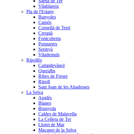
Sarrià de Ter
Vilablareix
Pla de l'Estany
Banyoles
Camós
Cornellà de Terri
Crespià
Fontcoberta
Porqueres
Serinyà
Vilademuls
Ripollès
Campdevànol
Queralbs
Ribes de Freser
Ripoll
Sant Joan de les Abadesses
La Selva
Anglès
Blanes
Brunyola
Caldes de Malavella
La Cellera de Ter
Lloret de Mar
Maçanet de la Selva