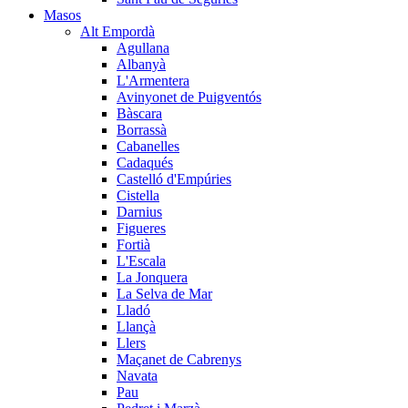
Masos
Alt Empordà
Agullana
Albanyà
L'Armentera
Avinyonet de Puigventós
Bàscara
Borrassà
Cabanelles
Cadaqués
Castelló d'Empúries
Cistella
Darnius
Figueres
Fortià
L'Escala
La Jonquera
La Selva de Mar
Lladó
Llançà
Llers
Maçanet de Cabrenys
Navata
Pau