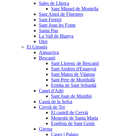
Sales de Llierca
Sant Miquel de Montella
Sant Aniol de Finestres
Sant Ferriol
Sant Joan les Fonts
Santa Pau
La Vall de Bianya
Olot
El Gironès
Aiguaviva
Bescanó
Sant Llorenç de Bescanó
Sant Andreu d'Estanyol
Sant Mateu de Vilanna
Sant Pere de Montfullà
Ermita de Sant Sebastià
Canet d'Adri
Sant Joan de Montbó
Cassà de la Selva
Cervià de Ter
El castell de Cervià
Monestir de Santa Maria
Església de Sant Genís
Girona
Cases i Palaus