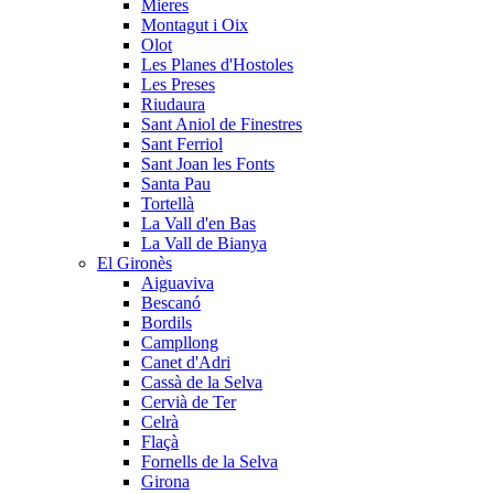
Mieres
Montagut i Oix
Olot
Les Planes d'Hostoles
Les Preses
Riudaura
Sant Aniol de Finestres
Sant Ferriol
Sant Joan les Fonts
Santa Pau
Tortellà
La Vall d'en Bas
La Vall de Bianya
El Gironès
Aiguaviva
Bescanó
Bordils
Campllong
Canet d'Adri
Cassà de la Selva
Cervià de Ter
Celrà
Flaçà
Fornells de la Selva
Girona