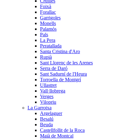
Cruïlles
Foixà
Forallac
Garrigoles
Monells
Palamós
Pals
La Pera
Peratallada
Santa Cristina d'Aro
Rupià
Sant Llorenç de les Arenes
Serra de Daró
Sant Sadurní de l'Heura
Torroella de Montgrí
Ullastret
Vall·llobrega
Verges
Vilopriu
La Garrotxa
Argelaguer
Besalú
Beuda
Castellfollit de la Roca
Maià de Montcal