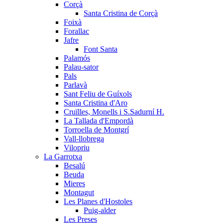
Corçà
Santa Cristina de Corçà
Foixà
Forallac
Jafre
Font Santa
Palamós
Palau-sator
Pals
Parlavà
Sant Feliu de Guíxols
Santa Cristina d'Aro
Cruïlles, Monells i S.Sadurní H.
La Tallada d'Empordà
Torroella de Montgrí
Vall-llobrega
Vilopriu
La Garrotxa
Besalú
Beuda
Mieres
Montagut
Les Planes d'Hostoles
Puig-alder
Les Preses