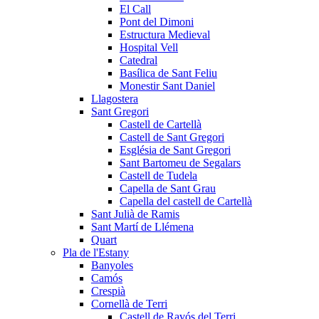
El Call
Pont del Dimoni
Estructura Medieval
Hospital Vell
Catedral
Basílica de Sant Feliu
Monestir Sant Daniel
Llagostera
Sant Gregori
Castell de Cartellà
Castell de Sant Gregori
Església de Sant Gregori
Sant Bartomeu de Segalars
Castell de Tudela
Capella de Sant Grau
Capella del castell de Cartellà
Sant Julià de Ramis
Sant Martí de Llémena
Quart
Pla de l'Estany
Banyoles
Camós
Crespià
Cornellà de Terri
Castell de Ravós del Terri