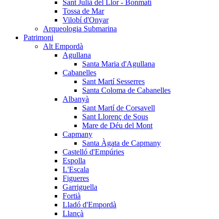
Sant Julià del Llor - Bonmatí
Tossa de Mar
Vilobí d'Onyar
Arqueologia Submarina
Patrimoni
Alt Empordà
Agullana
Santa Maria d'Agullana
Cabanelles
Sant Martí Sesserres
Santa Coloma de Cabanelles
Albanyà
Sant Martí de Corsavell
Sant Llorenç de Sous
Mare de Déu del Mont
Capmany
Santa Àgata de Capmany
Castelló d'Empúries
Espolla
L'Escala
Figueres
Garriguella
Fortià
Lladó d'Empordà
Llançà