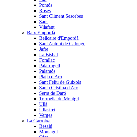
Pontós
Roses
Sant Climent Sescebes
Saus
Vilafant
Baix Empordà
Bellcaire d'Empordà
Sant Antoni de Calonge
Jafre
La Bisbal
Forallac
Palafrugell
Palamós
Platja d'Aro
Sant Feliu de Guíxols
Santa Cristina d'Aro
Serra de Daró
Torroella de Montgrí
Ullà
Ullastret
Verges
La Garrotxa
Besalú
Montagut