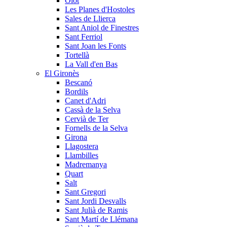
Olot
Les Planes d'Hostoles
Sales de Llierca
Sant Aniol de Finestres
Sant Ferriol
Sant Joan les Fonts
Tortellà
La Vall d'en Bas
El Gironès
Bescanó
Bordils
Canet d'Adri
Cassà de la Selva
Cervià de Ter
Fornells de la Selva
Girona
Llagostera
Llambilles
Madremanya
Quart
Salt
Sant Gregori
Sant Jordi Desvalls
Sant Julià de Ramis
Sant Martí de Llémana