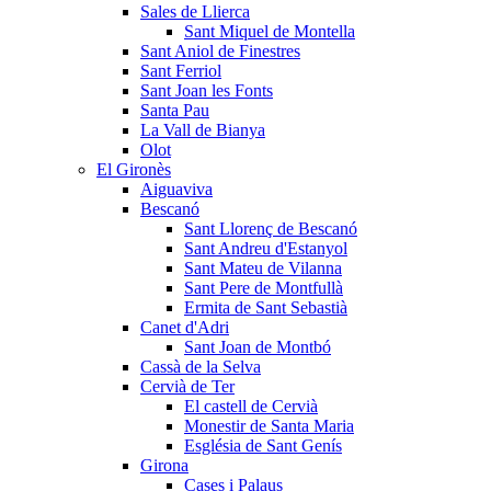
Sales de Llierca
Sant Miquel de Montella
Sant Aniol de Finestres
Sant Ferriol
Sant Joan les Fonts
Santa Pau
La Vall de Bianya
Olot
El Gironès
Aiguaviva
Bescanó
Sant Llorenç de Bescanó
Sant Andreu d'Estanyol
Sant Mateu de Vilanna
Sant Pere de Montfullà
Ermita de Sant Sebastià
Canet d'Adri
Sant Joan de Montbó
Cassà de la Selva
Cervià de Ter
El castell de Cervià
Monestir de Santa Maria
Església de Sant Genís
Girona
Cases i Palaus