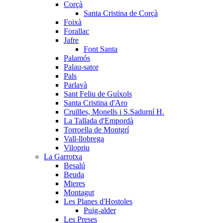
Corçà
Santa Cristina de Corçà
Foixà
Forallac
Jafre
Font Santa
Palamós
Palau-sator
Pals
Parlavà
Sant Feliu de Guíxols
Santa Cristina d'Aro
Cruïlles, Monells i S.Sadurní H.
La Tallada d'Empordà
Torroella de Montgrí
Vall-llobrega
Vilopriu
La Garrotxa
Besalú
Beuda
Mieres
Montagut
Les Planes d'Hostoles
Puig-alder
Les Preses