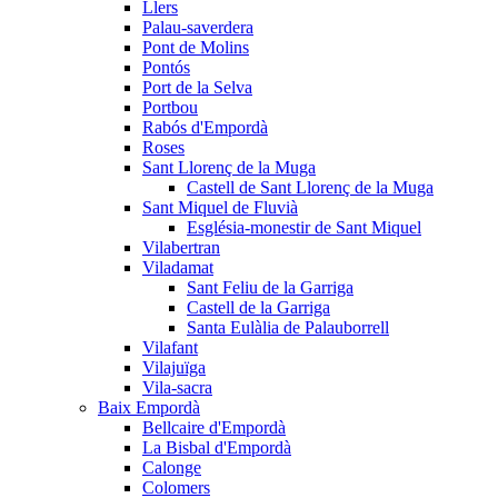
Llers
Palau-saverdera
Pont de Molins
Pontós
Port de la Selva
Portbou
Rabós d'Empordà
Roses
Sant Llorenç de la Muga
Castell de Sant Llorenç de la Muga
Sant Miquel de Fluvià
Església-monestir de Sant Miquel
Vilabertran
Viladamat
Sant Feliu de la Garriga
Castell de la Garriga
Santa Eulàlia de Palauborrell
Vilafant
Vilajuïga
Vila-sacra
Baix Empordà
Bellcaire d'Empordà
La Bisbal d'Empordà
Calonge
Colomers