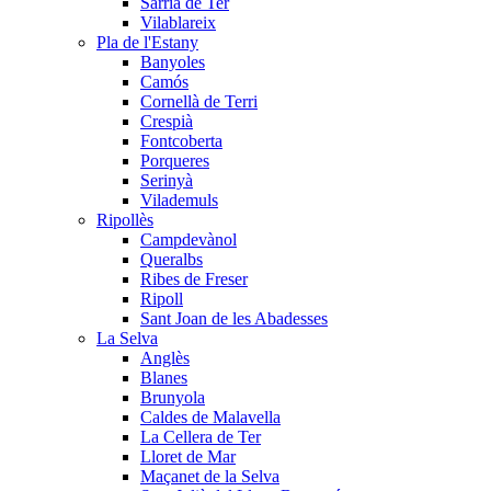
Sarrià de Ter
Vilablareix
Pla de l'Estany
Banyoles
Camós
Cornellà de Terri
Crespià
Fontcoberta
Porqueres
Serinyà
Vilademuls
Ripollès
Campdevànol
Queralbs
Ribes de Freser
Ripoll
Sant Joan de les Abadesses
La Selva
Anglès
Blanes
Brunyola
Caldes de Malavella
La Cellera de Ter
Lloret de Mar
Maçanet de la Selva