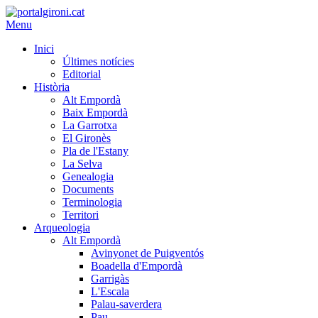
Menu
Inici
Últimes notícies
Editorial
Història
Alt Empordà
Baix Empordà
La Garrotxa
El Gironès
Pla de l'Estany
La Selva
Genealogia
Documents
Terminologia
Territori
Arqueologia
Alt Empordà
Avinyonet de Puigventós
Boadella d'Empordà
Garrigàs
L'Escala
Palau-saverdera
Pau