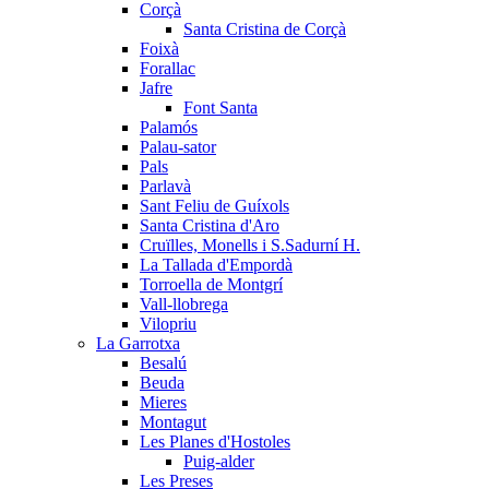
Corçà
Santa Cristina de Corçà
Foixà
Forallac
Jafre
Font Santa
Palamós
Palau-sator
Pals
Parlavà
Sant Feliu de Guíxols
Santa Cristina d'Aro
Cruïlles, Monells i S.Sadurní H.
La Tallada d'Empordà
Torroella de Montgrí
Vall-llobrega
Vilopriu
La Garrotxa
Besalú
Beuda
Mieres
Montagut
Les Planes d'Hostoles
Puig-alder
Les Preses