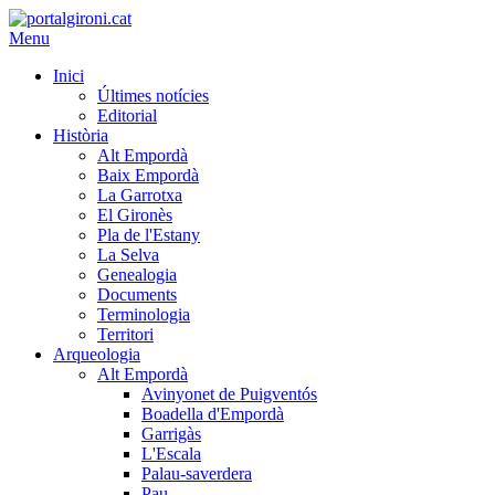
Menu
Inici
Últimes notícies
Editorial
Història
Alt Empordà
Baix Empordà
La Garrotxa
El Gironès
Pla de l'Estany
La Selva
Genealogia
Documents
Terminologia
Territori
Arqueologia
Alt Empordà
Avinyonet de Puigventós
Boadella d'Empordà
Garrigàs
L'Escala
Palau-saverdera
Pau