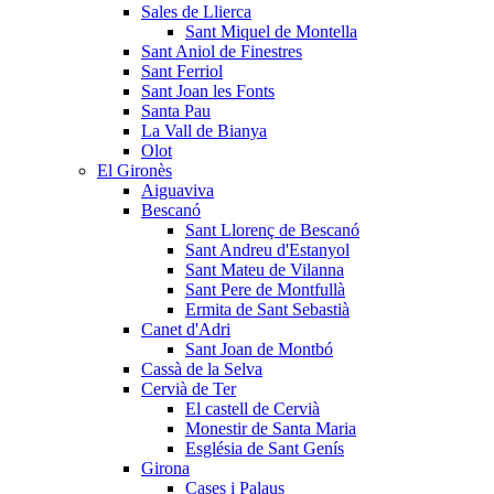
Sales de Llierca
Sant Miquel de Montella
Sant Aniol de Finestres
Sant Ferriol
Sant Joan les Fonts
Santa Pau
La Vall de Bianya
Olot
El Gironès
Aiguaviva
Bescanó
Sant Llorenç de Bescanó
Sant Andreu d'Estanyol
Sant Mateu de Vilanna
Sant Pere de Montfullà
Ermita de Sant Sebastià
Canet d'Adri
Sant Joan de Montbó
Cassà de la Selva
Cervià de Ter
El castell de Cervià
Monestir de Santa Maria
Església de Sant Genís
Girona
Cases i Palaus