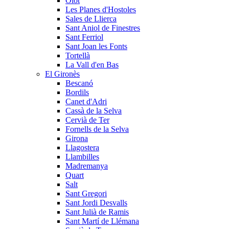
Olot
Les Planes d'Hostoles
Sales de Llierca
Sant Aniol de Finestres
Sant Ferriol
Sant Joan les Fonts
Tortellà
La Vall d'en Bas
El Gironès
Bescanó
Bordils
Canet d'Adri
Cassà de la Selva
Cervià de Ter
Fornells de la Selva
Girona
Llagostera
Llambilles
Madremanya
Quart
Salt
Sant Gregori
Sant Jordi Desvalls
Sant Julià de Ramis
Sant Martí de Llémana