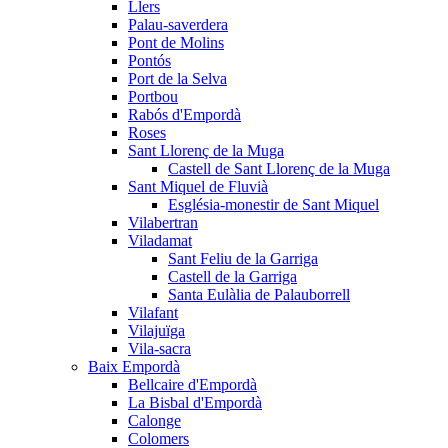
Llers
Palau-saverdera
Pont de Molins
Pontós
Port de la Selva
Portbou
Rabós d'Empordà
Roses
Sant Llorenç de la Muga
Castell de Sant Llorenç de la Muga
Sant Miquel de Fluvià
Església-monestir de Sant Miquel
Vilabertran
Viladamat
Sant Feliu de la Garriga
Castell de la Garriga
Santa Eulàlia de Palauborrell
Vilafant
Vilajuïga
Vila-sacra
Baix Empordà
Bellcaire d'Empordà
La Bisbal d'Empordà
Calonge
Colomers