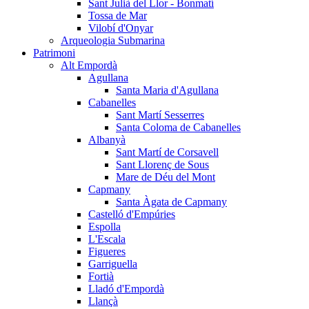
Sant Julià del Llor - Bonmatí
Tossa de Mar
Vilobí d'Onyar
Arqueologia Submarina
Patrimoni
Alt Empordà
Agullana
Santa Maria d'Agullana
Cabanelles
Sant Martí Sesserres
Santa Coloma de Cabanelles
Albanyà
Sant Martí de Corsavell
Sant Llorenç de Sous
Mare de Déu del Mont
Capmany
Santa Àgata de Capmany
Castelló d'Empúries
Espolla
L'Escala
Figueres
Garriguella
Fortià
Lladó d'Empordà
Llançà