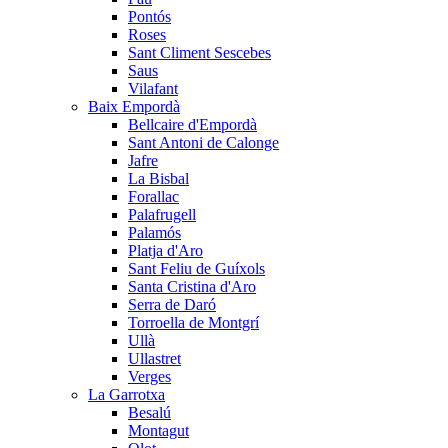
Pontós
Roses
Sant Climent Sescebes
Saus
Vilafant
Baix Empordà
Bellcaire d'Empordà
Sant Antoni de Calonge
Jafre
La Bisbal
Forallac
Palafrugell
Palamós
Platja d'Aro
Sant Feliu de Guíxols
Santa Cristina d'Aro
Serra de Daró
Torroella de Montgrí
Ullà
Ullastret
Verges
La Garrotxa
Besalú
Montagut