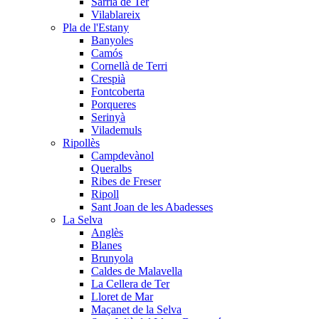
Sarrià de Ter
Vilablareix
Pla de l'Estany
Banyoles
Camós
Cornellà de Terri
Crespià
Fontcoberta
Porqueres
Serinyà
Vilademuls
Ripollès
Campdevànol
Queralbs
Ribes de Freser
Ripoll
Sant Joan de les Abadesses
La Selva
Anglès
Blanes
Brunyola
Caldes de Malavella
La Cellera de Ter
Lloret de Mar
Maçanet de la Selva