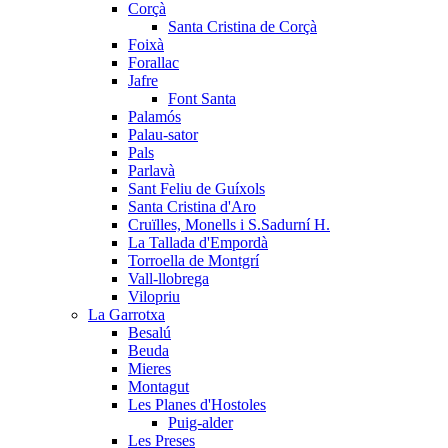
Corçà
Santa Cristina de Corçà
Foixà
Forallac
Jafre
Font Santa
Palamós
Palau-sator
Pals
Parlavà
Sant Feliu de Guíxols
Santa Cristina d'Aro
Cruïlles, Monells i S.Sadurní H.
La Tallada d'Empordà
Torroella de Montgrí
Vall-llobrega
Vilopriu
La Garrotxa
Besalú
Beuda
Mieres
Montagut
Les Planes d'Hostoles
Puig-alder
Les Preses