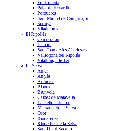
Fontcoberta
Palol de Revardit
Porqueres
Sant Miquel de Campmajor
Serinyà
Vilademuls
El Ripollès
Camprodon
Llanars
Sant Joan de les Abadesses
Vallfogona del Ripollès
Vilallonga de Ter
La Selva
Amer
Anglès
Arbúcies
Blanes
Brunyola
Caldes de Malavella
La Cellera de Ter
Massanet de la Selva
Osor
Riudarenes
Riudellots de la Selva
Sant Hilari Sacalm