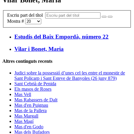
Escriu part del títol
Mostra #
Estudis del Baix Empordà, número 22
Vilar i Bonet, Maria
Altres continguts recents
Judici sobre la possessió d’unes cel·les entre el monestir de
Sant Policarp i Sant Esteve de Banyoles (26 juny 879)
Sant Cebrià de Penida
Els masos de Roses
Mas Vell
Mas Rabassers de Dalt
Mas d'en Puignau
Mas de la Pallera
Mas Margall
Mas Magí
Mas d'en Godo
Mas dels Bufadors