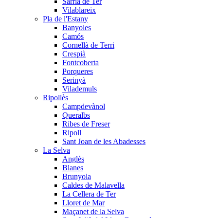
Sarrià de Ter
Vilablareix
Pla de l'Estany
Banyoles
Camós
Cornellà de Terri
Crespià
Fontcoberta
Porqueres
Serinyà
Vilademuls
Ripollès
Campdevànol
Queralbs
Ribes de Freser
Ripoll
Sant Joan de les Abadesses
La Selva
Anglès
Blanes
Brunyola
Caldes de Malavella
La Cellera de Ter
Lloret de Mar
Maçanet de la Selva