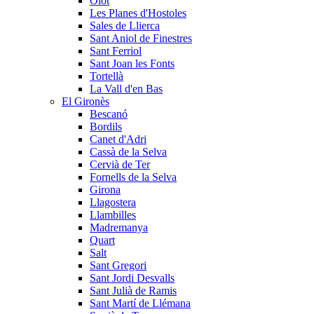
Olot
Les Planes d'Hostoles
Sales de Llierca
Sant Aniol de Finestres
Sant Ferriol
Sant Joan les Fonts
Tortellà
La Vall d'en Bas
El Gironès
Bescanó
Bordils
Canet d'Adri
Cassà de la Selva
Cervià de Ter
Fornells de la Selva
Girona
Llagostera
Llambilles
Madremanya
Quart
Salt
Sant Gregori
Sant Jordi Desvalls
Sant Julià de Ramis
Sant Martí de Llémana