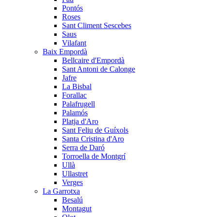
Pontós
Roses
Sant Climent Sescebes
Saus
Vilafant
Baix Empordà
Bellcaire d'Empordà
Sant Antoni de Calonge
Jafre
La Bisbal
Forallac
Palafrugell
Palamós
Platja d'Aro
Sant Feliu de Guíxols
Santa Cristina d'Aro
Serra de Daró
Torroella de Montgrí
Ullà
Ullastret
Verges
La Garrotxa
Besalú
Montagut