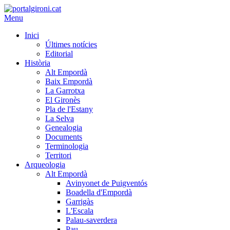
Menu
Inici
Últimes notícies
Editorial
Història
Alt Empordà
Baix Empordà
La Garrotxa
El Gironès
Pla de l'Estany
La Selva
Genealogia
Documents
Terminologia
Territori
Arqueologia
Alt Empordà
Avinyonet de Puigventós
Boadella d'Empordà
Garrigàs
L'Escala
Palau-saverdera
Pau