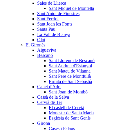
Sales de Llierca
Sant Miquel de Montella
Sant Aniol de Finestres
Sant Ferriol
Sant Joan les Fonts
Santa Pau
La Vall de Bianya
Olot
El Gironès
Aiguaviva
Bescanó
Sant Llorenç de Bescanó
Sant Andreu d'Estanyol
Sant Mateu de Vilanna
Sant Pere de Montfullà
Ermita de Sant Sebastià
Canet d'Adri
Sant Joan de Montbó
Cassà de la Selva
Cervià de Ter
El castell de Cervià
Monestir de Santa Maria
Església de Sant Genís
Girona
Cases i Palaus