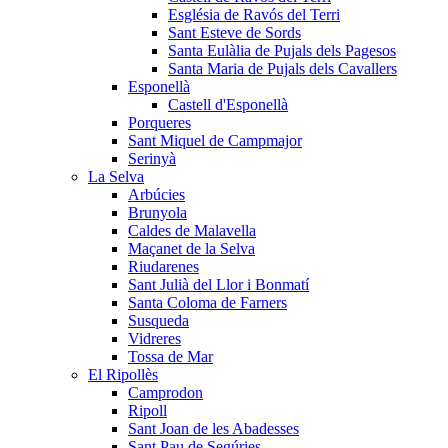
Església de Ravós del Terri
Sant Esteve de Sords
Santa Eulàlia de Pujals dels Pagesos
Santa Maria de Pujals dels Cavallers
Esponellà
Castell d'Esponellà
Porqueres
Sant Miquel de Campmajor
Serinyà
La Selva
Arbúcies
Brunyola
Caldes de Malavella
Maçanet de la Selva
Riudarenes
Sant Julià del Llor i Bonmatí
Santa Coloma de Farners
Susqueda
Vidreres
Tossa de Mar
El Ripollès
Camprodon
Ripoll
Sant Joan de les Abadesses
Sant Pau de Segúries