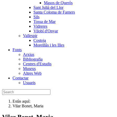
Masos de Querós
Sant Julià del Llor
Santa Coloma de Farners
Sils
Tossa de Mar
Vidreres
Vilobí d'Onyar
Vallespir
Costoja
Moreillàs i les Illes
Fonts
Arxius
Bibliografia
Centres d'Estudis
Museus
Altres Web
Contactar
Usuaris
Estàs aquí:
Vilar Bonet, Maria
Vilar Bonet, Maria