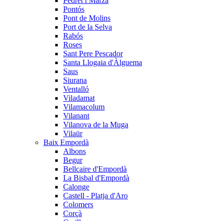
Pedret i Marzà
Pontós
Pont de Molins
Port de la Selva
Rabós
Roses
Sant Pere Pescador
Santa Llogaia d'Àlguema
Saus
Siurana
Ventalló
Viladamat
Vilamacolum
Vilanant
Vilanova de la Muga
Vilaür
Baix Empordà
Albons
Begur
Bellcaire d'Empordà
La Bisbal d'Empordà
Calonge
Castell - Platja d'Aro
Colomers
Corçà