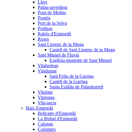
Llers
Palau-saverdera
Pont de Molins
Pontós
Port de la Selva
Portbou
Rabós d'Empordà
Roses
Sant Llorenç de la Muga
Castell de Sant Llorenç de la Muga
Sant Miquel de Fluvià
Església-monestir de Sant Miquel
Vilabertran
Viladamat
Sant Feliu de la Garriga
Castell de la Garriga
Santa Eulàlia de Palauborrell
Vilafant
Vilajuïga
Vila-sacra
Baix Empordà
Bellcaire d'Empordà
La Bisbal d'Empordà
Calonge
Colomers