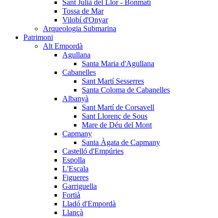
Sant Julià del Llor - Bonmatí
Tossa de Mar
Vilobí d'Onyar
Arqueologia Submarina
Patrimoni
Alt Empordà
Agullana
Santa Maria d'Agullana
Cabanelles
Sant Martí Sesserres
Santa Coloma de Cabanelles
Albanyà
Sant Martí de Corsavell
Sant Llorenç de Sous
Mare de Déu del Mont
Capmany
Santa Àgata de Capmany
Castelló d'Empúries
Espolla
L'Escala
Figueres
Garriguella
Fortià
Lladó d'Empordà
Llançà