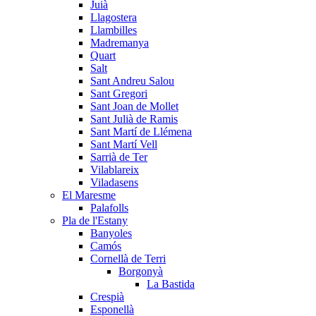
Juià
Llagostera
Llambilles
Madremanya
Quart
Salt
Sant Andreu Salou
Sant Gregori
Sant Joan de Mollet
Sant Julià de Ramis
Sant Martí de Llémena
Sant Martí Vell
Sarrià de Ter
Vilablareix
Viladasens
El Maresme
Palafolls
Pla de l'Estany
Banyoles
Camós
Cornellà de Terri
Borgonyà
La Bastida
Crespià
Esponellà