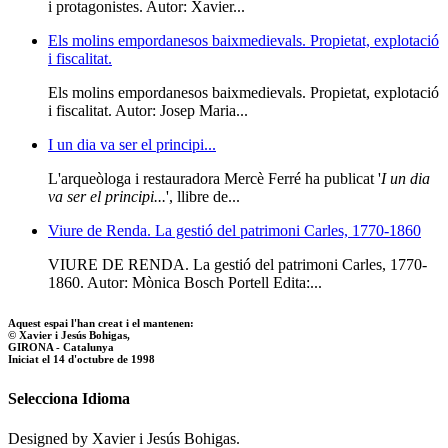
i protagonistes. Autor: Xavier...
Els molins empordanesos baixmedievals. Propietat, explotació
i fiscalitat.
Els molins empordanesos baixmedievals. Propietat, explotació
i fiscalitat. Autor: Josep Maria...
I un dia va ser el principi...
L'arqueòloga i restauradora Mercè Ferré ha publicat '
I un dia
va ser el principi...
', llibre de...
Viure de Renda. La gestió del patrimoni Carles, 1770-1860
VIURE DE RENDA. La gestió del patrimoni Carles, 1770-
1860. Autor: Mònica Bosch Portell Edita:...
Aquest espai l'han creat i el mantenen:
© Xavier i Jesús Bohigas,
GIRONA - Catalunya
Iniciat el 14 d'octubre de 1998
Selecciona Idioma
Designed by Xavier i Jesús Bohigas.