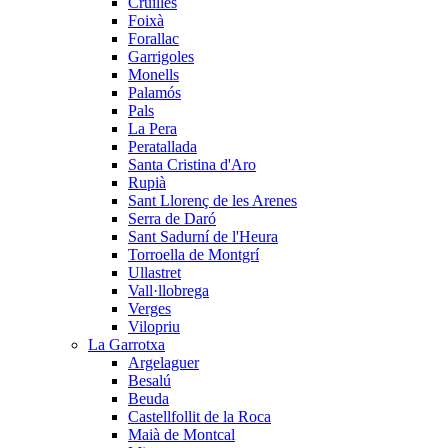
Cruïlles
Foixà
Forallac
Garrigoles
Monells
Palamós
Pals
La Pera
Peratallada
Santa Cristina d'Aro
Rupià
Sant Llorenç de les Arenes
Serra de Daró
Sant Sadurní de l'Heura
Torroella de Montgrí
Ullastret
Vall·llobrega
Verges
Vilopriu
La Garrotxa
Argelaguer
Besalú
Beuda
Castellfollit de la Roca
Maià de Montcal