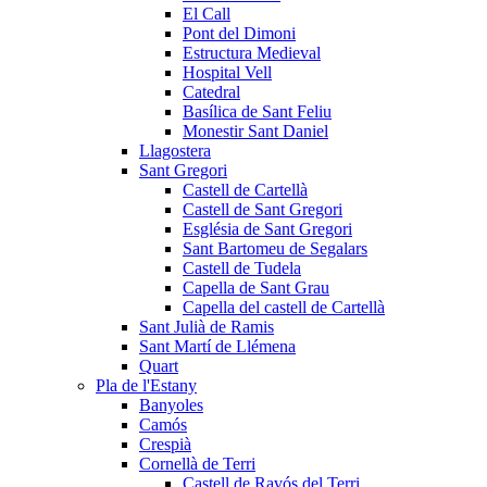
El Call
Pont del Dimoni
Estructura Medieval
Hospital Vell
Catedral
Basílica de Sant Feliu
Monestir Sant Daniel
Llagostera
Sant Gregori
Castell de Cartellà
Castell de Sant Gregori
Església de Sant Gregori
Sant Bartomeu de Segalars
Castell de Tudela
Capella de Sant Grau
Capella del castell de Cartellà
Sant Julià de Ramis
Sant Martí de Llémena
Quart
Pla de l'Estany
Banyoles
Camós
Crespià
Cornellà de Terri
Castell de Ravós del Terri