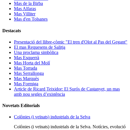
Mas de la Birba
Mas Alfaras
Mas Villiter
Mas d'en Tolsanes
Destacats
Presentació del llibre-còmic "El tren d'Olot al Pas del Gegant"
El mas Requesens de Salitja
Una proclama simbòlica
Mas Esquerrà
Mas Horta del Molí
Mas Torrada
Mas Serrallonga
Mas Marquès
Mas Formiga
Article de Ricard Teixidor: El Surós de Castanyet, un mas
amb nou segles d’existència
Novetats Editorials
Colònies (i veïnats) industrials de la Selva
Colònies (i veïnats) industrials de la Selva. Notícies, evolució