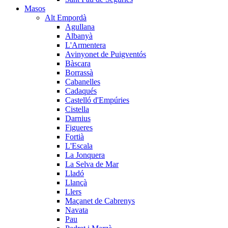
Masos
Alt Empordà
Agullana
Albanyà
L'Armentera
Avinyonet de Puigventós
Bàscara
Borrassà
Cabanelles
Cadaqués
Castelló d'Empúries
Cistella
Darnius
Figueres
Fortià
L'Escala
La Jonquera
La Selva de Mar
Lladó
Llançà
Llers
Maçanet de Cabrenys
Navata
Pau