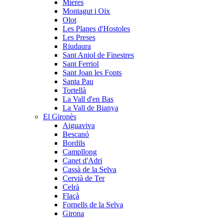
Mieres
Montagut i Oix
Olot
Les Planes d'Hostoles
Les Preses
Riudaura
Sant Aniol de Finestres
Sant Ferriol
Sant Joan les Fonts
Santa Pau
Tortellà
La Vall d'en Bas
La Vall de Bianya
El Gironès
Aiguaviva
Bescanó
Bordils
Campllong
Canet d'Adri
Cassà de la Selva
Cervià de Ter
Celrà
Flaçà
Fornells de la Selva
Girona