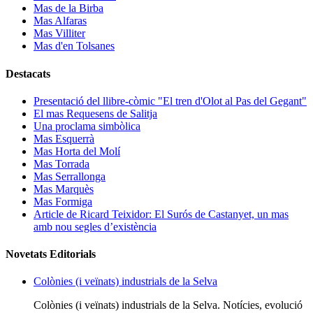
Mas de la Birba
Mas Alfaras
Mas Villiter
Mas d'en Tolsanes
Destacats
Presentació del llibre-còmic "El tren d'Olot al Pas del Gegant"
El mas Requesens de Salitja
Una proclama simbòlica
Mas Esquerrà
Mas Horta del Molí
Mas Torrada
Mas Serrallonga
Mas Marquès
Mas Formiga
Article de Ricard Teixidor: El Surós de Castanyet, un mas
amb nou segles d’existència
Novetats Editorials
Colònies (i veïnats) industrials de la Selva
Colònies (i veïnats) industrials de la Selva. Notícies, evolució