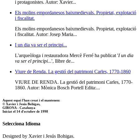
i protagonistes. Autor: Xavier...
Els molins empordanesos baixmedievals. Propietat, explotació
i fiscalitat.
Els molins empordanesos baixmedievals. Propietat, explotació
i fiscalitat. Autor: Josep Maria...
I un dia va ser el principi...
L'arqueòloga i restauradora Mercè Ferré ha publicat '
I un dia
va ser el principi...
', llibre de...
Viure de Renda. La gestió del patrimoni Carles, 1770-1860
VIURE DE RENDA. La gestió del patrimoni Carles, 1770-
1860. Autor: Mònica Bosch Portell Edita:...
Aquest espai l'han creat i el mantenen:
© Xavier i Jesús Bohigas,
GIRONA - Catalunya
Iniciat el 14 d'octubre de 1998
Selecciona Idioma
Designed by Xavier i Jesús Bohigas.