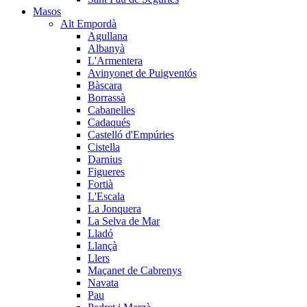
Masos
Alt Empordà
Agullana
Albanyà
L'Armentera
Avinyonet de Puigventós
Bàscara
Borrassà
Cabanelles
Cadaqués
Castelló d'Empúries
Cistella
Darnius
Figueres
Fortià
L'Escala
La Jonquera
La Selva de Mar
Lladó
Llançà
Llers
Maçanet de Cabrenys
Navata
Pau