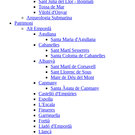
Sant Julià del Llor - Bonmatí
Tossa de Mar
Vilobí d'Onyar
Arqueologia Submarina
Patrimoni
Alt Empordà
Agullana
Santa Maria d'Agullana
Cabanelles
Sant Martí Sesserres
Santa Coloma de Cabanelles
Albanyà
Sant Martí de Corsavell
Sant Llorenç de Sous
Mare de Déu del Mont
Capmany
Santa Àgata de Capmany
Castelló d'Empúries
Espolla
L'Escala
Figueres
Garriguella
Fortià
Lladó d'Empordà
Llançà