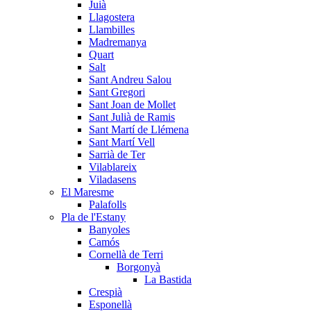
Juià
Llagostera
Llambilles
Madremanya
Quart
Salt
Sant Andreu Salou
Sant Gregori
Sant Joan de Mollet
Sant Julià de Ramis
Sant Martí de Llémena
Sant Martí Vell
Sarrià de Ter
Vilablareix
Viladasens
El Maresme
Palafolls
Pla de l'Estany
Banyoles
Camós
Cornellà de Terri
Borgonyà
La Bastida
Crespià
Esponellà