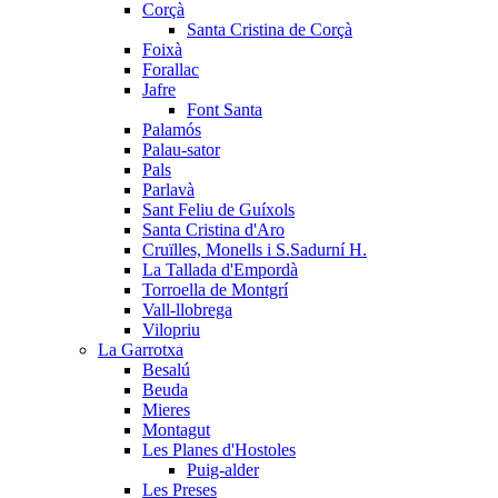
Corçà
Santa Cristina de Corçà
Foixà
Forallac
Jafre
Font Santa
Palamós
Palau-sator
Pals
Parlavà
Sant Feliu de Guíxols
Santa Cristina d'Aro
Cruïlles, Monells i S.Sadurní H.
La Tallada d'Empordà
Torroella de Montgrí
Vall-llobrega
Vilopriu
La Garrotxa
Besalú
Beuda
Mieres
Montagut
Les Planes d'Hostoles
Puig-alder
Les Preses