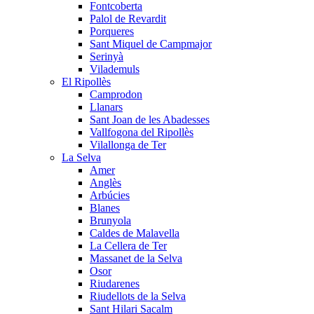
Fontcoberta
Palol de Revardit
Porqueres
Sant Miquel de Campmajor
Serinyà
Vilademuls
El Ripollès
Camprodon
Llanars
Sant Joan de les Abadesses
Vallfogona del Ripollès
Vilallonga de Ter
La Selva
Amer
Anglès
Arbúcies
Blanes
Brunyola
Caldes de Malavella
La Cellera de Ter
Massanet de la Selva
Osor
Riudarenes
Riudellots de la Selva
Sant Hilari Sacalm