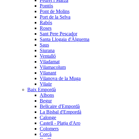
Pedret i Marzà
Pontós
Pont de Molins
Port de la Selva
Rabós
Roses
Sant Pere Pescador
Santa Llogaia d'Àlguema
Saus
Siurana
Ventalló
Viladamat
Vilamacolum
Vilanant
Vilanova de la Muga
Vilaür
Baix Empordà
Albons
Begur
Bellcaire d'Empordà
La Bisbal d'Empordà
Calonge
Castell - Platja d'Aro
Colomers
Corçà