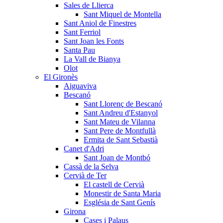
Sales de Llierca
Sant Miquel de Montella
Sant Aniol de Finestres
Sant Ferriol
Sant Joan les Fonts
Santa Pau
La Vall de Bianya
Olot
El Gironès
Aiguaviva
Bescanó
Sant Llorenç de Bescanó
Sant Andreu d'Estanyol
Sant Mateu de Vilanna
Sant Pere de Montfullà
Ermita de Sant Sebastià
Canet d'Adri
Sant Joan de Montbó
Cassà de la Selva
Cervià de Ter
El castell de Cervià
Monestir de Santa Maria
Església de Sant Genís
Girona
Cases i Palaus