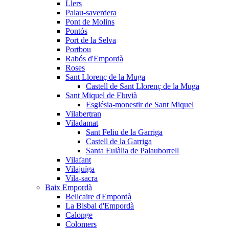
Llers
Palau-saverdera
Pont de Molins
Pontós
Port de la Selva
Portbou
Rabós d'Empordà
Roses
Sant Llorenç de la Muga
Castell de Sant Llorenç de la Muga
Sant Miquel de Fluvià
Església-monestir de Sant Miquel
Vilabertran
Viladamat
Sant Feliu de la Garriga
Castell de la Garriga
Santa Eulàlia de Palauborrell
Vilafant
Vilajuïga
Vila-sacra
Baix Empordà
Bellcaire d'Empordà
La Bisbal d'Empordà
Calonge
Colomers