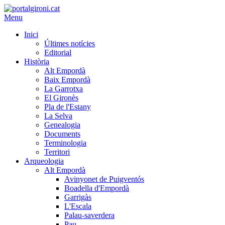
Menu
Inici
Últimes notícies
Editorial
Història
Alt Empordà
Baix Empordà
La Garrotxa
El Gironès
Pla de l'Estany
La Selva
Genealogia
Documents
Terminologia
Territori
Arqueologia
Alt Empordà
Avinyonet de Puigventós
Boadella d'Empordà
Garrigàs
L'Escala
Palau-saverdera
Pau