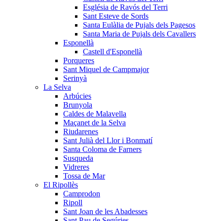
Església de Ravós del Terri
Sant Esteve de Sords
Santa Eulàlia de Pujals dels Pagesos
Santa Maria de Pujals dels Cavallers
Esponellà
Castell d'Esponellà
Porqueres
Sant Miquel de Campmajor
Serinyà
La Selva
Arbúcies
Brunyola
Caldes de Malavella
Maçanet de la Selva
Riudarenes
Sant Julià del Llor i Bonmatí
Santa Coloma de Farners
Susqueda
Vidreres
Tossa de Mar
El Ripollès
Camprodon
Ripoll
Sant Joan de les Abadesses
Sant Pau de Segúries