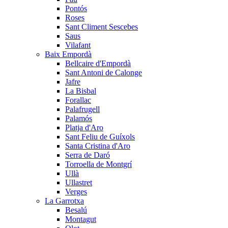
Pontós
Roses
Sant Climent Sescebes
Saus
Vilafant
Baix Empordà
Bellcaire d'Empordà
Sant Antoni de Calonge
Jafre
La Bisbal
Forallac
Palafrugell
Palamós
Platja d'Aro
Sant Feliu de Guíxols
Santa Cristina d'Aro
Serra de Daró
Torroella de Montgrí
Ullà
Ullastret
Verges
La Garrotxa
Besalú
Montagut