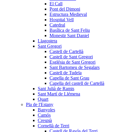
El Call
Pont del Dimoni
Estructura Medieval
Hospital Vell
Catedral
Basílica de Sant Feliu
Monestir Sant Daniel
Llagostera
Sant Gregori
Castell de Cartellà
Castell de Sant Gregori
Església de Sant Gregori
Sant Bartomeu de Segalars
Castell de Tudela
Capella de Sant Grau
Capella del castell de Cartellà
Sant Julià de Ramis
Sant Martí de Llémena
Quart
Pla de l'Estany
Banyoles
Camós
Crespià
Cornellà de Terri
Castell de Ravós del Terri