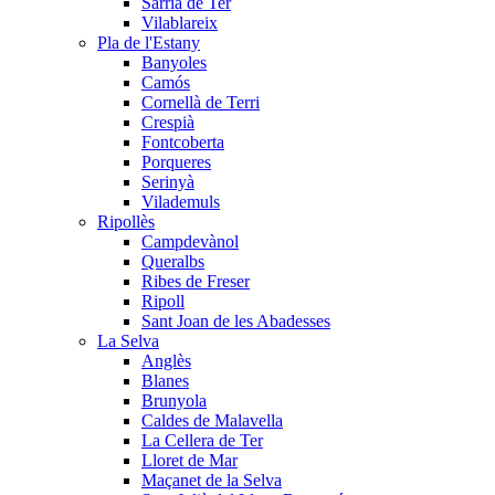
Sarrià de Ter
Vilablareix
Pla de l'Estany
Banyoles
Camós
Cornellà de Terri
Crespià
Fontcoberta
Porqueres
Serinyà
Vilademuls
Ripollès
Campdevànol
Queralbs
Ribes de Freser
Ripoll
Sant Joan de les Abadesses
La Selva
Anglès
Blanes
Brunyola
Caldes de Malavella
La Cellera de Ter
Lloret de Mar
Maçanet de la Selva