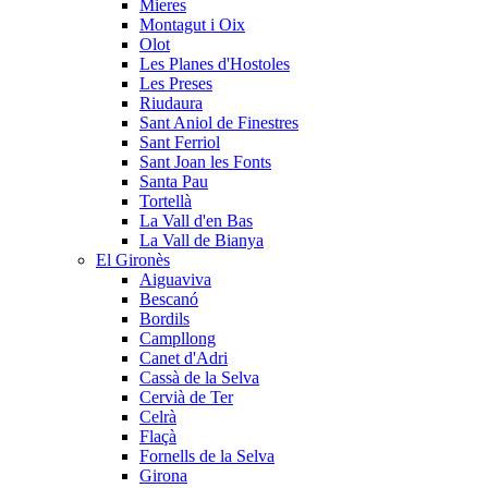
Mieres
Montagut i Oix
Olot
Les Planes d'Hostoles
Les Preses
Riudaura
Sant Aniol de Finestres
Sant Ferriol
Sant Joan les Fonts
Santa Pau
Tortellà
La Vall d'en Bas
La Vall de Bianya
El Gironès
Aiguaviva
Bescanó
Bordils
Campllong
Canet d'Adri
Cassà de la Selva
Cervià de Ter
Celrà
Flaçà
Fornells de la Selva
Girona