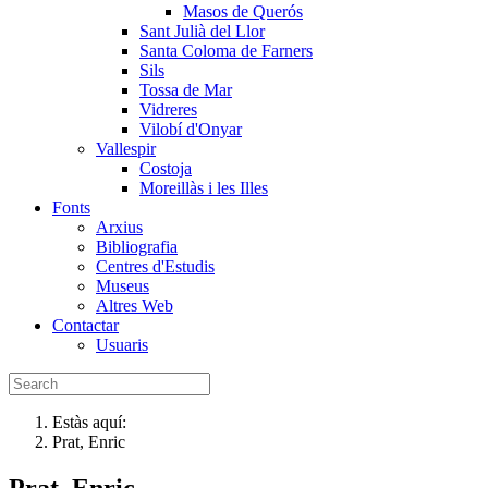
Masos de Querós
Sant Julià del Llor
Santa Coloma de Farners
Sils
Tossa de Mar
Vidreres
Vilobí d'Onyar
Vallespir
Costoja
Moreillàs i les Illes
Fonts
Arxius
Bibliografia
Centres d'Estudis
Museus
Altres Web
Contactar
Usuaris
Estàs aquí:
Prat, Enric
Prat, Enric