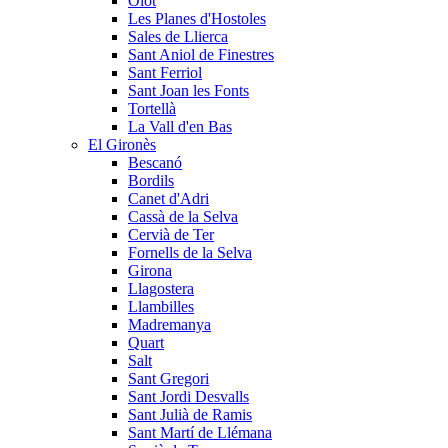
Olot
Les Planes d'Hostoles
Sales de Llierca
Sant Aniol de Finestres
Sant Ferriol
Sant Joan les Fonts
Tortellà
La Vall d'en Bas
El Gironès
Bescanó
Bordils
Canet d'Adri
Cassà de la Selva
Cervià de Ter
Fornells de la Selva
Girona
Llagostera
Llambilles
Madremanya
Quart
Salt
Sant Gregori
Sant Jordi Desvalls
Sant Julià de Ramis
Sant Martí de Llémana