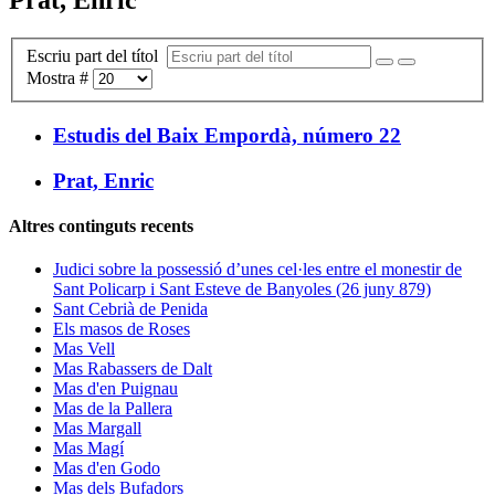
Escriu part del títol
Mostra #
Estudis del Baix Empordà, número 22
Prat, Enric
Altres continguts recents
Judici sobre la possessió d’unes cel·les entre el monestir de
Sant Policarp i Sant Esteve de Banyoles (26 juny 879)
Sant Cebrià de Penida
Els masos de Roses
Mas Vell
Mas Rabassers de Dalt
Mas d'en Puignau
Mas de la Pallera
Mas Margall
Mas Magí
Mas d'en Godo
Mas dels Bufadors