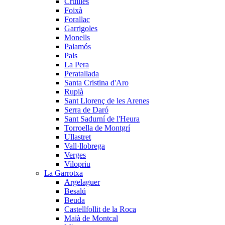
Cruïlles
Foixà
Forallac
Garrigoles
Monells
Palamós
Pals
La Pera
Peratallada
Santa Cristina d'Aro
Rupià
Sant Llorenç de les Arenes
Serra de Daró
Sant Sadurní de l'Heura
Torroella de Montgrí
Ullastret
Vall·llobrega
Verges
Vilopriu
La Garrotxa
Argelaguer
Besalú
Beuda
Castellfollit de la Roca
Maià de Montcal