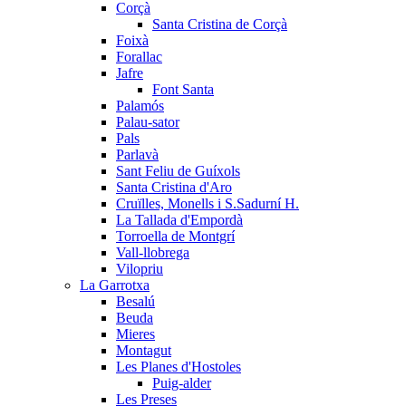
Corçà
Santa Cristina de Corçà
Foixà
Forallac
Jafre
Font Santa
Palamós
Palau-sator
Pals
Parlavà
Sant Feliu de Guíxols
Santa Cristina d'Aro
Cruïlles, Monells i S.Sadurní H.
La Tallada d'Empordà
Torroella de Montgrí
Vall-llobrega
Vilopriu
La Garrotxa
Besalú
Beuda
Mieres
Montagut
Les Planes d'Hostoles
Puig-alder
Les Preses