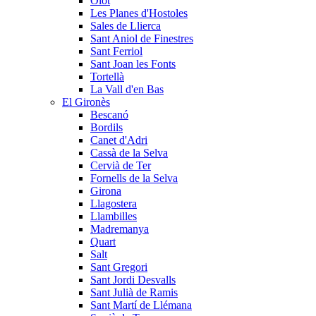
Olot
Les Planes d'Hostoles
Sales de Llierca
Sant Aniol de Finestres
Sant Ferriol
Sant Joan les Fonts
Tortellà
La Vall d'en Bas
El Gironès
Bescanó
Bordils
Canet d'Adri
Cassà de la Selva
Cervià de Ter
Fornells de la Selva
Girona
Llagostera
Llambilles
Madremanya
Quart
Salt
Sant Gregori
Sant Jordi Desvalls
Sant Julià de Ramis
Sant Martí de Llémana