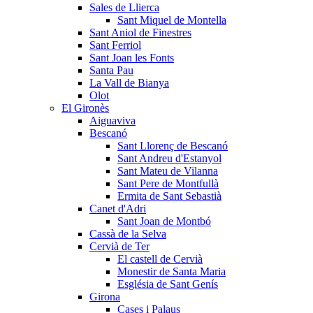
Sales de Llierca
Sant Miquel de Montella
Sant Aniol de Finestres
Sant Ferriol
Sant Joan les Fonts
Santa Pau
La Vall de Bianya
Olot
El Gironès
Aiguaviva
Bescanó
Sant Llorenç de Bescanó
Sant Andreu d'Estanyol
Sant Mateu de Vilanna
Sant Pere de Montfullà
Ermita de Sant Sebastià
Canet d'Adri
Sant Joan de Montbó
Cassà de la Selva
Cervià de Ter
El castell de Cervià
Monestir de Santa Maria
Església de Sant Genís
Girona
Cases i Palaus