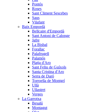
Pontós
Roses
Sant Climent Sescebes
Saus
Vilafant
Baix Empordà
Bellcaire d'Empordà
Sant Antoni de Calonge
Jafre
La Bisbal
Forallac
Palafrugell
Palamós
Platja d'Aro
Sant Feliu de Guíxols
Santa Cristina d'Aro
Serra de Daró
Torroella de Montgrí
Ullà
Ullastret
Verges
La Garrotxa
Besalú
Montagut