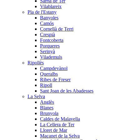
Sarrià de Ter
Vilablareix
Pla de l'Estany
Banyoles
Camós
Cornellà de Terri
Crespià
Fontcoberta
Porqueres
Serinyà
Vilademuls
Ripollès
Campdevànol
Queralbs
Ribes de Freser
Ripoll
Sant Joan de les Abadesses
La Selva
Anglès
Blanes
Brunyola
Caldes de Malavella
La Cellera de Ter
Lloret de Mar
Maçanet de la Selva