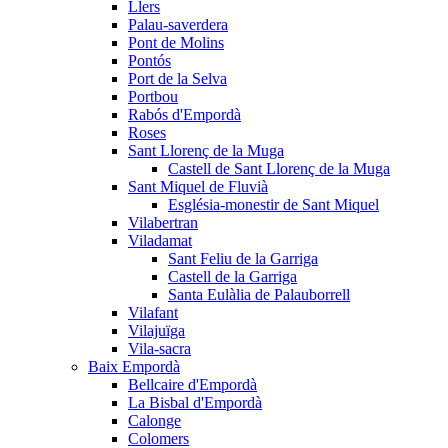
Llers
Palau-saverdera
Pont de Molins
Pontós
Port de la Selva
Portbou
Rabós d'Empordà
Roses
Sant Llorenç de la Muga
Castell de Sant Llorenç de la Muga
Sant Miquel de Fluvià
Església-monestir de Sant Miquel
Vilabertran
Viladamat
Sant Feliu de la Garriga
Castell de la Garriga
Santa Eulàlia de Palauborrell
Vilafant
Vilajuïga
Vila-sacra
Baix Empordà
Bellcaire d'Empordà
La Bisbal d'Empordà
Calonge
Colomers