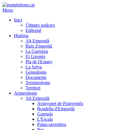
Menu
Inici
Últimes notícies
Editorial
Història
Alt Empordà
Baix Empordà
La Garrotxa
El Gironès
Pla de l'Estany
La Selva
Genealogia
Documents
Terminologia
Territori
Arqueologia
Alt Empordà
Avinyonet de Puigventós
Boadella d'Empordà
Garrigàs
L'Escala
Palau-saverdera
Pau