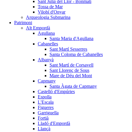
Sant Julià del Llor - Bonmatí
Tossa de Mar
Vilobí d'Onyar
Arqueologia Submarina
Patrimoni
Alt Empordà
Agullana
Santa Maria d'Agullana
Cabanelles
Sant Martí Sesserres
Santa Coloma de Cabanelles
Albanyà
Sant Martí de Corsavell
Sant Llorenç de Sous
Mare de Déu del Mont
Capmany
Santa Àgata de Capmany
Castelló d'Empúries
Espolla
L'Escala
Figueres
Garriguella
Fortià
Lladó d'Empordà
Llançà